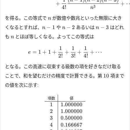
=
1
+
1
+
+
3
4
!
n
を得る。この等式で
が数億や数兆といった無限に大き
n
−
1
−
2
−
3
くなるとすれば、
や
あるいは
はどれ
n
n
n
も
とほぼ等しくなる。よってこの等式は
n
1
1
1
=
1
+
1
+
+
+
+
⋯
e
2
!
3
!
4
!
となる。この高速に収束する級数の項を好きなだけ取る
10
ことで、和を望むだけの精度で計算できる。第
項まで
の値を次に示す:
項数
値
1
1.000000
2
1.000000
3
0.500000
4
0.166667