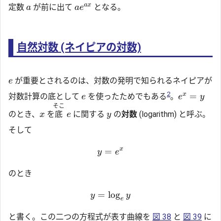
a
x
定数
が前に出て
となる。
a
a
e
自然対数 (ネイピアの対数)
が重要とされるのは、対数の発明で知られるネイピアが
e
2
x
=
対数計算の底として
を使ったためでもある
。
e
e
y
そこ
のとき、
を
底
に関する
の
対数
(logarithm) と呼ぶ。
x
e
y
そして
x
=
y
e
のとき
=
l
o
g
y
y
e
と書く。この二つの方程式が表す曲線を
図 38
と
図 39
に