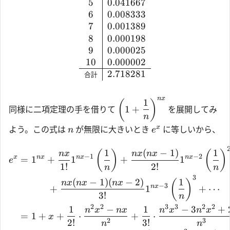
5
0.041667
6
0.008333
7
0.001389
8
0.000198
9
0.000025
10
0.000002
2.718281
合計
n
x
1
(
)
1
+
同様に二項定理の手を借りて
を展開してみ
n
x
よう。この式は
が無限に大きいとき
に等しいから、
n
e
1
(
−
1
)
1
(
)
(
)
n
x
n
x
n
x
−
1
−
2
x
n
x
n
x
n
x
=
1
+
1
+
1
e
1
!
2
!
n
n
3
(
−
1
)
(
−
2
)
1
(
)
n
x
n
x
n
x
−
3
n
x
n
x
=
1
+
1
+
⋯
3
!
n
2
2
3
3
2
2
1
−
1
−
3
+
n
x
n
x
n
x
n
x
=
1
+
+
⋅
+
⋅
x
2
3
2
!
3
!
n
n