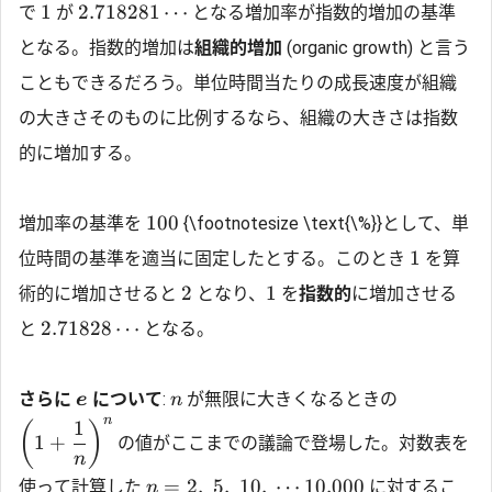
1
2.718281
⋯
で
が
となる増加率が指数的増加の基準
となる。指数的増加は
組織的増加
(organic growth) と言う
こともできるだろう。単位時間当たりの成長速度が組織
の大きさそのものに比例するなら、組織の大きさは指数
的に増加する。
100
増加率の基準を
{\footnotesize \text{\%}}として、単
1
位時間の基準を適当に固定したとする。このとき
を算
2
1
術的に増加させると
となり、
を
指数的
に増加させる
2.71828
⋯
と
となる。
さらに
について
:
が無限に大きくなるときの
e
n
n
1
(
)
1
+
の値がここまでの議論で登場した。対数表を
n
=
2
,
5
,
10
,
⋯
10
,
000
使って計算した
に対するこ
n