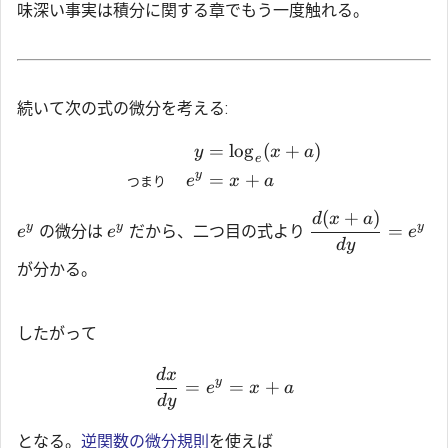
味深い事実は積分に関する章でもう一度触れる。
続いて次の式の微分を考える:
=
l
o
g
(
+
)
y
x
a
e
y
=
+
つまり
e
x
a
(
+
)
d
x
a
y
y
y
=
の微分は
だから、二つ目の式より
e
e
e
d
y
が分かる。
したがって
d
x
y
=
=
+
e
x
a
d
y
となる。
逆関数の微分規則
を使えば