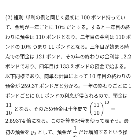
(2)
100
複利
: 単利の例と同じく最初に
ポンド持ってい
10
て、金利が一年ごとに
だとする。すると一年目の終
%
110
110
わりに預金は
ポンドとなり、二年目の金利は
ポ
10
11
ンドの
つまり
ポンドとなる。三年目が始まる時
%
121
12.2
点での預金は
ポンド、その年の終わりの金利は
133.2
ポンドであり、四年目は
ポンドの預金で始まる。
10
以下同様であり、簡単な計算によって
年目の終わりの
259.37
1
預金が
ポンドだと分かる。一年の終わりごとに
0.1
ポンドごとに
ポンドの利息が得られるので、預金は
10
11
11
(
)
=
となる。そのため預金は十年間で
10
10
2.59374
倍になる。この計算を記号を使って表そう。最
1
初の預金を
として、預金が
だけ増加するという操
y
0
n