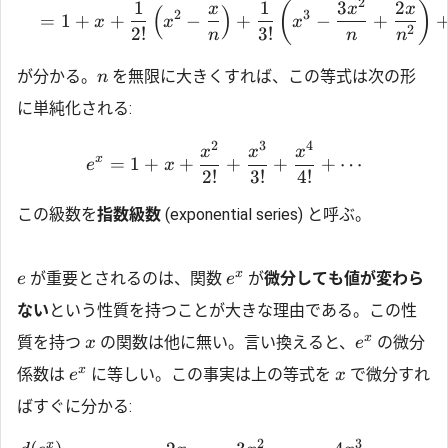
2
1
1
3
2
(
)
x
x
x
(
)
2
3
=
1
+
+
−
+
−
+
x
x
x
2
2
!
3
!
n
n
n
が分かる。
を無限に大きくすれば、この等式は次の形
n
に単純化される:
2
3
4
x
x
x
x
=
1
+
+
+
+
+
⋯
e
x
2
!
3
!
4
!
この級数を
指数級数
(exponential series) と呼ぶ。
x
が重要とされるのは、関数
が
微分しても値が変わら
e
e
ない
という性質を持つことが大きな理由である。この性
x
質を持つ
の関数は他に無い。言い換えると、
の微分
x
e
x
係数は
に等しい。この事実は上の等式を
で微分すれ
e
x
ばすぐに分かる:
2
3
x