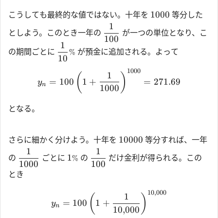
1000
こうしても最終的な値ではない。十年を
等分した
1
としよう。このとき一年の
が一つの単位となり、こ
100
1
の期間ごとに
が預金に追加される。よって
%
10
1000
1
(
)
=
100
1
+
=
271.69
y
n
1000
となる。
10000
さらに細かく分けよう。十年を
等分すれば、一年
1
1
1
の
ごとに
の
だけ金利が得られる。この
%
1000
100
とき
10
,
000
1
(
)
=
100
1
+
y
n
10
,
000