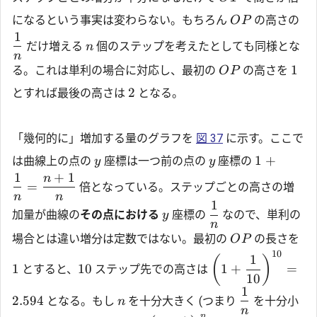
になるという事実は変わらない。もちろん
の高さの
O
P
1
だけ増える
個のステップを考えたとしても同様とな
n
n
1
る。これは単利の場合に対応し、最初の
の高さを
O
P
2
とすれば最後の高さは
となる。
「幾何的に」増加する量のグラフを
図 37
に示す。ここで
1
+
は曲線上の点の
座標は一つ前の点の
座標の
y
y
1
+
1
n
=
倍となっている。ステップごとの高さの増
n
n
1
加量が曲線の
その点における
座標の
なので、単利の
y
n
場合とは違い増分は定数ではない。最初の
の長さを
O
P
10
1
(
)
1
10
1
+
=
とすると、
ステップ先での高さは
10
1
2.594
となる。もし
を十分大きく (つまり
を十分小
n
n
n