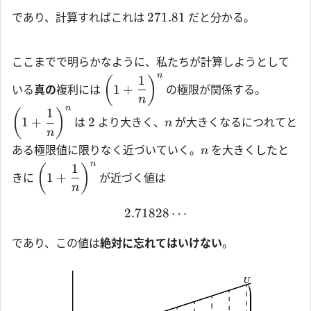
271.81
であり、計算すればこれは
だと分かる。
ここまでで明らかなように、私たちが計算しようとして
n
1
(
)
1
+
いる
真の
複利には
の極限が関係する。
n
n
1
(
)
1
+
2
は
より大きく、
が大きくなるにつれてと
n
n
ある極限値に限りなく近づいていく。
を大きくしたと
n
n
1
(
)
1
+
きに
が近づく値は
n
2.71828
⋯
であり、この値は
絶対に忘れてはいけない
。