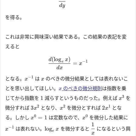
d
y
を得る。
これは非常に興味深い結果である。この結果の表記を変
えると
(
l
o
g
)
d
x
−
1
e
=
x
d
x
−
1
となる。
は
のべきの微分結果としては表れないこ
x
x
とを思い出してほしい。
のべきの微分規則
は指数を乗
x
3
1
じてから指数を
減らすというものだった。例えば
を
x
2
2
1
3
2
微分すれば
となり、
を微分とすれば
とな
x
x
x
0
0
=
1
る。しかし
は定数なので、
を微分した結果に
x
x
1
−
1
l
o
g
は表れない。
を微分すると
になるという興
x
x
e
x