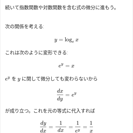
続いて指数関数や対数関数を含む式の微分に進もう。
次の関係を考える:
=
l
o
g
y
x
e
これは次のように変形できる:
y
=
e
x
y
を
に関して微分しても変わらないから
e
y
d
x
y
=
e
d
y
が成り立つ。これを元の等式に代入すれば
1
1
1
d
y
=
=
=
d
x
y
d
x
e
x