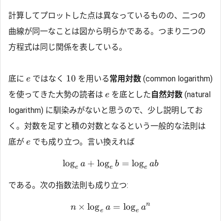
計算してプロットした点は異なっているものの、二つの
曲線が同一なことは図から明らかである。つまり二つの
方程式は同じ関係を表している。
10
底に
ではなく
を用いる
常用対数
(common logarithm)
e
を使ってきた大勢の読者は
を底とした
自然対数
(natural
e
logarithm) に馴染みがないと思うので、少し説明してお
く。対数を足すと積の対数となるという一般的な法則は
底が
でも成り立つ。言い換えれば
e
l
o
g
+
l
o
g
=
l
o
g
a
b
ab
e
e
e
である。次の指数法則も成り立つ:
n
×
l
o
g
=
l
o
g
n
a
a
e
e