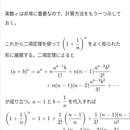
実数
は非常に重要なので、計算方法をもう一つ示して
e
おく。
n
1
(
)
1
+
これから二項定理を使って
をよく知られた
n
形に展開する。二項定理によると
−
1
−
2
2
n
n
a
b
a
b
n
n
(
+
)
=
+
+
(
−
1
)
a
b
a
n
n
n
1
!
2
!
−
3
3
n
a
b
n
=
+
+
(
−
1
)
(
−
2
)
+
⋯
a
n
n
n
3
!
1
=
1
=
が成り立つ。
と
を代入すれば
a
b
n
n
1
1
−
1
1
(
−
1
)
(
−
(
)
(
)
n
n
n
1
+
=
1
+
1
+
+
2
2
!
3
!
n
n
n
1
(
−
1
)
(
−
2
)
(
−
3
)
n
n
n