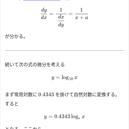
1
1
d
y
=
=
+
d
x
d
x
x
a
d
y
が分かる。
続いて次の式の微分を考える:
=
l
o
g
y
x
10
0.4343
まず常用対数に
を掛けて自然対数に変換する。
すると
=
0.4343
l
o
g
y
x
e