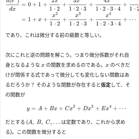
(
)
2
3
4
d
e
x
x
x
=
0
+
1
+
+
+
+
1
⋅
2
1
⋅
2
⋅
3
1
⋅
2
⋅
3
⋅
4
1
⋅
d
x
2
3
4
x
x
x
=
1
+
+
+
+
+
⋯
x
1
⋅
2
1
⋅
2
⋅
3
1
⋅
2
⋅
3
⋅
4
であり、これは微分する前の級数と等しい。
次にこれと逆の問題を解こう。つまり微分係数がそれ自
身となるような
の関数を求めるのである。
のべきだ
x
x
けが関係する式であって微分しても変化しない関数はあ
るだろうか？ そのような関数が存在すると
仮定
して、そ
の関数が
2
3
4
=
+
+
+
+
+
⋯
y
A
B
x
C
x
D
x
E
x
,
,
,
…
だとする (
は定数であり、これから求め
A
B
C
る)。この関数を微分すると