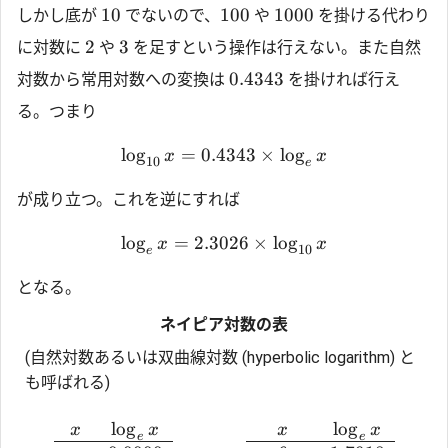
10
100
1000
しかし底が
でないので、
や
を掛ける代わり
2
3
に対数に
や
を足すという操作は行えない。また自然
0.4343
対数から常用対数への変換は
を掛ければ行え
る。つまり
l
o
g
=
0.4343
×
l
o
g
x
x
10
e
が成り立つ。これを逆にすれば
l
o
g
=
2.3026
×
l
o
g
x
x
10
e
となる。
ネイピア対数の表
(自然対数あるいは双曲線対数 (hyperbolic logarithm) と
も呼ばれる)
l
o
g
l
o
g
x
x
x
x
e
e