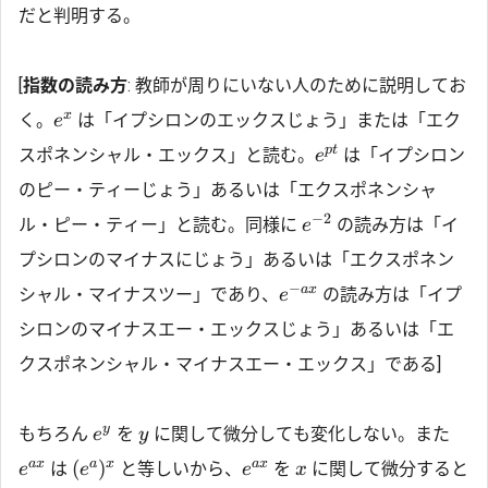
だと判明する。
[
指数の読み方
: 教師が周りにいない人のために説明してお
x
く。
は「イプシロンのエックスじょう」または「エク
e
pt
スポネンシャル・エックス」と読む。
は「イプシロン
e
のピー・ティーじょう」あるいは「エクスポネンシャ
−
2
ル・ピー・ティー」と読む。同様に
の読み方は「イ
e
プシロンのマイナスにじょう」あるいは「エクスポネン
−
a
x
シャル・マイナスツー」であり、
の読み方は「イプ
e
シロンのマイナスエー・エックスじょう」あるいは「エ
クスポネンシャル・マイナスエー・エックス」である]
y
もちろん
を
に関して微分しても変化しない。また
e
y
a
x
a
x
a
x
(
)
は
と等しいから、
を
に関して微分すると
e
e
e
x