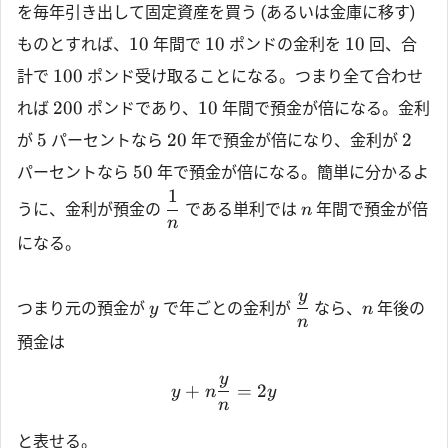
を毎年引き出して固定資産を買う (あるいは金庫に移す)
10
10
10
ものとすれば、
年間で
ポンドの金利を
回、合
100
計で
ポンド受け取ることになる。つまり全て合わせ
200
10
れば
ポンドであり、
年間で預金が倍になる。金利
5
20
2
が
パーセントなら
年で預金が倍になり、金利が
50
パーセントなら
年で預金が倍になる。簡単に分かるよ
1
うに、金利が預金の
である単利では
年間で預金が倍
n
n
になる。
y
つまり元の預金が
で年ごとの金利が
なら、
年後の
y
n
n
預金は
y
+
=
2
y
n
y
n
と表せる。