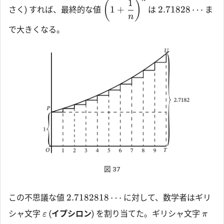
1
(
)
1
+
2.71828
⋯
さく) すれば、最終的な値
は
ま
n
で大きくなる。
図 37
2.7182818
⋯
この不思議な値
に対して、数学者はギリ
シャ文字
(
イプシロン
) を割り当てた。ギリシャ文字
ε
π