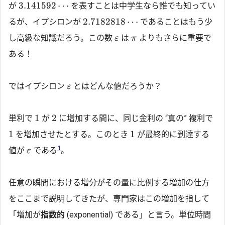
3.141592
⋯
が
を表すことは中学生なら誰でも知ってい
2.7182818
⋯
るが、イプシロンが
であることはもう少
し高級な知識だろう。この数
は
よりもさらに重要で
ε
π
ある！
ではイプシロン
とはどんな値だろうか？
ε
1
2
単利で
が
に増加する間に、同じ金利の “真の” 複利で
1
1
を増加させたとする。このとき
が最終的に到達する
1
値が
である
。
ε
任意の瞬間における増分がその量に比例する増加の仕方
をここまで説明してきたが、専門家はこの増加を指して
「増加が
指数的
(exponential) である」と言う。単位時間