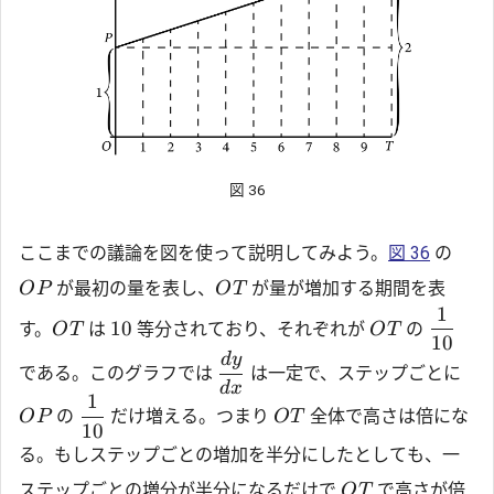
図 36
ここまでの議論を図を使って説明してみよう。
図 36
の
が最初の量を表し、
が量が増加する期間を表
O
P
O
T
1
10
す。
は
等分されており、それぞれが
の
O
T
O
T
10
d
y
である。このグラフでは
は一定で、ステップごとに
d
x
1
の
だけ増える。つまり
全体で高さは倍にな
O
P
O
T
10
る。もしステップごとの増加を半分にしたとしても、一
ステップごとの増分が半分になるだけで
で高さが倍
O
T