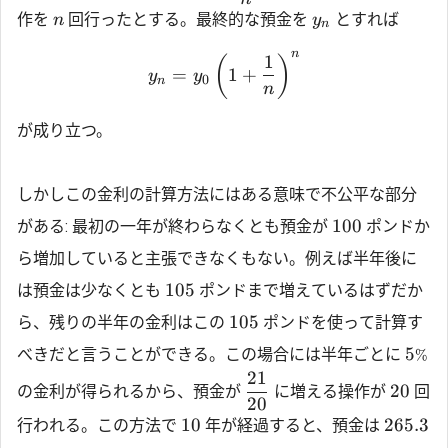
作を
回行ったとする。最終的な預金を
とすれば
n
y
n
n
1
(
)
=
1
+
y
y
0
n
n
が成り立つ。
しかしこの金利の計算方法にはある意味で不公平な部分
100
がある: 最初の一年が終わらなくとも預金が
ポンドか
ら増加していると主張できなくもない。例えば半年後に
105
は預金は少なくとも
ポンドまで増えているはずだか
105
ら、残りの半年の金利はこの
ポンドを使って計算す
5
べきだと言うことができる。この場合には半年ごとに
%
21
20
の金利が得られるから、預金が
に増える操作が
回
20
10
265.3
行われる。この方法で
年が経過すると、預金は