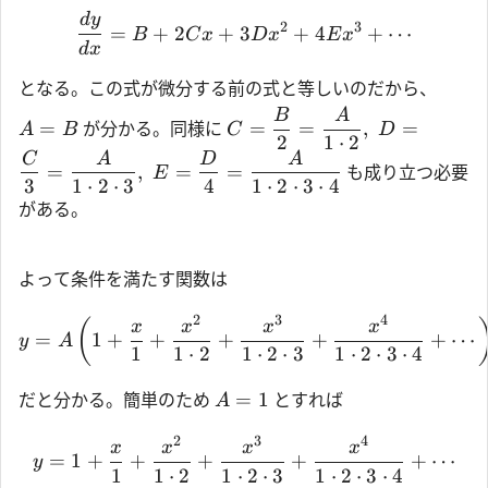
d
y
2
3
=
+
2
+
3
+
4
+
⋯
B
C
x
D
x
E
x
d
x
となる。この式が微分する前の式と等しいのだから、
B
A
=
=
=
,
=
が分かる。同様に
A
B
C
D
2
1
⋅
2
C
A
D
A
=
,
=
=
も成り立つ必要
E
3
1
⋅
2
⋅
3
4
1
⋅
2
⋅
3
⋅
4
がある。
よって条件を満たす関数は
2
3
4
(
x
x
x
x
=
1
+
+
+
+
+
⋯
y
A
1
1
⋅
2
1
⋅
2
⋅
3
1
⋅
2
⋅
3
⋅
4
=
1
だと分かる。簡単のため
とすれば
A
2
3
4
x
x
x
x
=
1
+
+
+
+
+
⋯
y
1
1
⋅
2
1
⋅
2
⋅
3
1
⋅
2
⋅
3
⋅
4