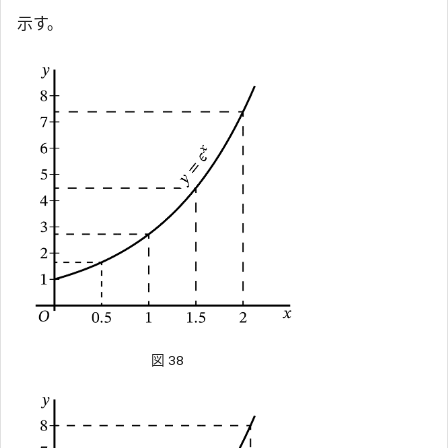
示す。
図 38