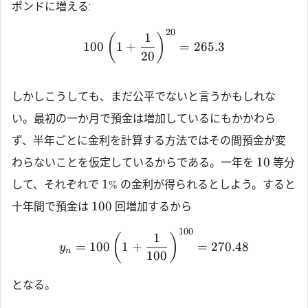
ポンドに増える:
20
1
(
)
100
1
+
=
265.3
20
しかしこうしても、まだ公平でないと言うかもしれな
い。最初の一か月で預金は増加しているにもかかわら
ず、半年ごとに金利を計算する方法ではその間預金が変
10
わらないことを仮定しているからである。一年を
等分
1
して、それぞれで
の金利が得られるとしよう。すると
%
100
十年間で預金は
回増加するから
100
1
(
)
=
100
1
+
=
270.48
y
n
100
となる。