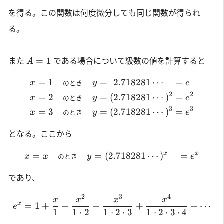
を得る。この関数は何度微分しても同じ関数が得られ
る。
=
1
また
である場合について級数の値を計算すると
A
1
=
1
=
(
2.718281
⋯
)
=
x
のとき
y
e
2
2
=
2
=
(
2.718281
⋯
)
=
x
のとき
y
e
3
3
=
3
=
(
2.718281
⋯
)
=
x
のとき
y
e
となる。ここから
x
x
=
=
(
2.718281
⋯
)
=
x
x
のとき
y
e
であり、
2
3
4
x
x
x
x
x
=
1
+
+
+
+
+
⋯
e
1
1
⋅
2
1
⋅
2
⋅
3
1
⋅
2
⋅
3
⋅
4