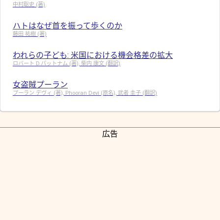
中村聡史 (著)
ハトはなぜ首を振って歩くのか
藤田 祐樹 (著)
われらの子ども: 米国における機会格差の拡大
ロバート D.パットナム (著), 柴内 康文 (翻訳)
女盗賊プーラン
プーラン デヴィ (著), Phooran Devi (原名), 武者 圭子 (翻訳)
広告