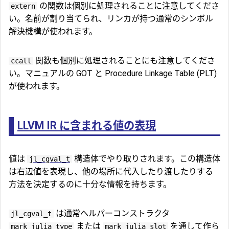
の関数は個別に処理されることに注意してくださ
extern
い。名前が割り当てられ、リンカが持つ通常のシンボル
解決機構が使われます。
関数も個別に処理されることにも注意してくださ
ccall
い。マニュアルの GOT と Procedure Linkage Table (PLT)
が使われます。
LLVM IR に含まれる値の表現
値は
構造体でやり取りされます。この構造体
jl_cgval_t
は右辺値を表現し、他の場所に代入したり渡したりする
方法を決定するのに十分な情報を持ちます。
は通常ヘルパーコンストラクタ
jl_cgval_t
または
を通して作ら
mark_julia_type
mark_julia_slot