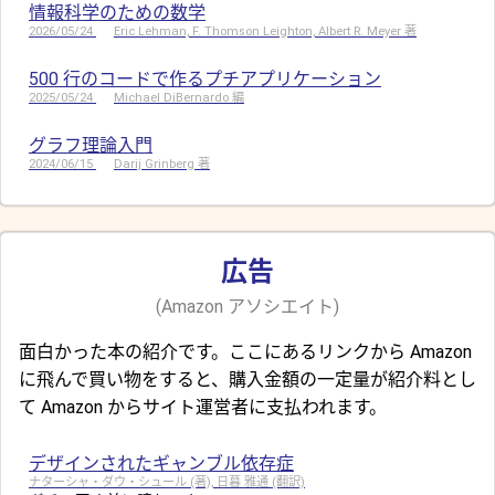
情報科学のための数学
2026/05/24
Eric Lehman, F. Thomson Leighton, Albert R. Meyer 著
500 行のコードで作るプチアプリケーション
2025/05/24
Michael DiBernardo 編
グラフ理論入門
2024/06/15
Darij Grinberg 著
広告
(Amazon アソシエイト)
面白かった本の紹介です。ここにあるリンクから Amazon
に飛んで買い物をすると、購入金額の一定量が紹介料とし
て Amazon からサイト運営者に支払われます。
デザインされたギャンブル依存症
ナターシャ・ダウ・シュール (著), 日暮 雅通 (翻訳)