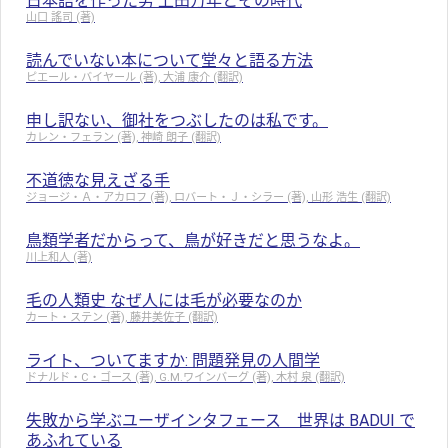
日本語を作った男 上田万年とその時代
山口 謠司 (著)
読んでいない本について堂々と語る方法
ピエール・バイヤール (著), 大浦 康介 (翻訳)
申し訳ない、御社をつぶしたのは私です。
カレン・フェラン (著), 神崎 朗子 (翻訳)
不道徳な見えざる手
ジョージ・Ａ・アカロフ (著), ロバート・Ｊ・シラー (著), 山形 浩生 (翻訳)
鳥類学者だからって、鳥が好きだと思うなよ。
川上和人 (著)
毛の人類史 なぜ人には毛が必要なのか
カート・ステン (著), 藤井美佐子 (翻訳)
ライト、ついてますか: 問題発見の人間学
ドナルド・C・ゴース (著), G.M.ワインバーグ (著), 木村 泉 (翻訳)
失敗から学ぶユーザインタフェース 世界は BADUI で
あふれている