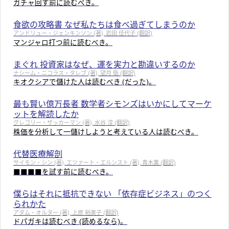
ガチャ回す前に読むべき。
食欲の攻略書 なぜ私たちは食べ過ぎてしまうのか
アンドリュー・ジェンキンソン (著), 岩田 佳代子 (翻訳)
マンジャロ打つ前に読むべき。
まぐれ 投資家はなぜ、運を実力と勘違いするのか
ナシーム・ニコラス・タレブ (著), 望月 衛 (翻訳)
キオクシアで儲けた人は読むべき (だった)。
最も賢い億万長者 数学者シモンズはいかにしてマーケ
ットを解読したか
グレゴリー・ザッカーマン (著), 水谷 淳 (翻訳)
株価を分析して一儲けしようと考えている人は読むべき。
代替医療解剖
サイモン・シン (著), エツァート・エルンスト (著), 青木薫 (翻訳)
■■■■を試す前に読むべき。
僕らはそれに抵抗できない 「依存症ビジネス」のつく
られかた
アダム・オルター (著), 上原 裕美子 (翻訳)
ドパガキは読むべき (読めるなら)。