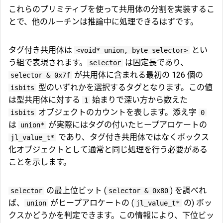
これらのプリミティブを使って共用体の分割を実装するこ
とで、他のルーチンは推論中に処理できるはずです。
タグ付き共用体は
とい
<void* union, byte selector>
う組で表現されます。
は固定長であり、
selector
が共用体に含まれる最初の 126 個の
selector & 0x7f
型のいずれかを選択するタグとなります。この値
isbits
は型共用体に対する
始まりで深い方から数えた
1
オブジェクトのカウントを表します。添え字
isbits
0
は
が実際にはタグの付いたヒープアロケートの
union*
であり、タグ付き共用体ではなくボックス
jl_value_t*
化オブジェクトとして通常と同じ処理を行う必要がある
ことを示します。
の最上位ビット (
) を調べれ
selector
selector & 0x80
ば、
がヒープアロケートの (
の) ボッ
union
jl_value_t*
クスかどうかを判定できます。この情報により、下位ビッ