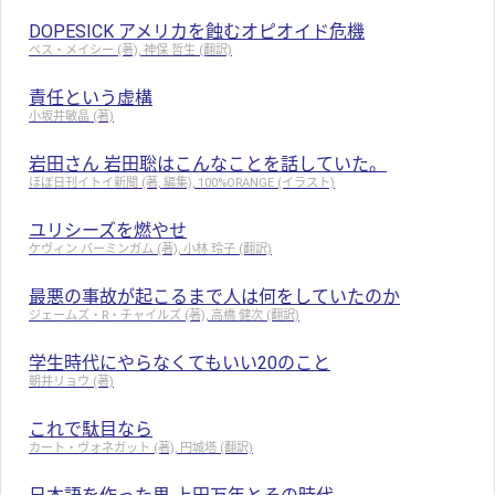
DOPESICK アメリカを蝕むオピオイド危機
ベス・メイシー (著), 神保 哲生 (翻訳)
責任という虚構
小坂井敏晶 (著)
岩田さん 岩田聡はこんなことを話していた。
ほぼ日刊イトイ新聞 (著, 編集), 100%ORANGE (イラスト)
ユリシーズを燃やせ
ケヴィン バーミンガム (著), 小林 玲子 (翻訳)
最悪の事故が起こるまで人は何をしていたのか
ジェームズ・R・チャイルズ (著), 高橋 健次 (翻訳)
学生時代にやらなくてもいい20のこと
朝井リョウ (著)
これで駄目なら
カート・ヴォネガット (著), 円城塔 (翻訳)