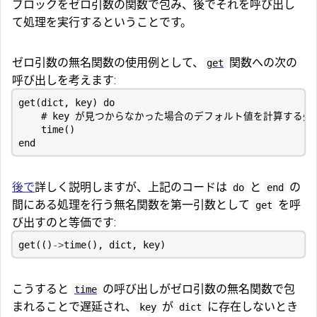
ブロックをゼロ引数の関数で包み、後でそれを呼び出し
て処理を実行するということです。
ゼロ引数の無名関数の使用例として、
関数への次の
get
呼び出しを考えます:
get
(
dict
,
key
)
do
# key が見つからなかった場合のデフォルト値を計算する処
time
()
end
後で
詳しく説明しますが、上記のコードは
と
の
do
end
間にある処理を行う無名関数を第一引数として
を呼
get
び出すのと等価です:
get
(()
->
time
(),
dict
,
key
)
こうすると
の呼び出しがゼロ引数の無名関数で包
time
まれることで遅延され、
が
に存在しないとき
key
dict