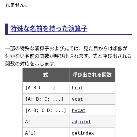
れません。
特殊な名前を持った演算子
一部の特殊な演算子および式では、見た目からは想像が
付かない名前の関数が呼び出されます。式と呼び出される
関数の対応を示します:
式
呼び出される関数
[A B C ...]
hcat
[A; B; C; ...]
vcat
[A B; C D; ...]
hvcat
A'
adjoint
A[i]
getindex