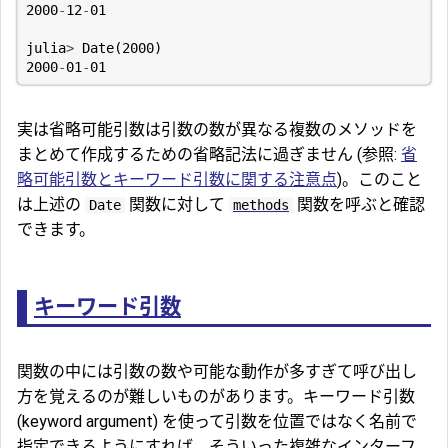
2000
-
12
-
01
julia
>
Date
(
2000
)
2000
-
01
-
01
実は省略可能引数は引数の数が異なる複数のメソッドを
まとめて作成するための省略記法に過ぎません (参照:
省
略可能引数とキーワード引数に関する注意点
)。このこと
は上述の
関数に対して
関数を呼ぶと確認
Date
methods
できます。
キーワード引数
関数の中には引数の数や可能な動作が多すぎて呼び出し
方を覚えるのが難しいものがあります。キーワード引数
(keyword argument) を使って引数を位置ではなく名前で
指定できるようにすれば、そういった複雑なインターフ