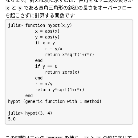
なります。例えば次に示すのは、直角をなすニ辺の長さが
と
である直角三角形の斜辺の長さをオーバーフロー
x
y
を起こさずに計算する関数です:
julia
>
function
hypot
(
x
,
y
)
x
=
abs
(
x
)
y
=
abs
(
y
)
if
x
>
y
r
=
y
/
x
return
x
*
sqrt
(
1
+
r
*
r
)
end
if
y
==
0
return
zero
(
x
)
end
r
=
x
/
y
return
y
*
sqrt
(
1
+
r
*
r
)
end
hypot
(
generic
function
with
1
method
)
julia
>
hypot
(
3
,
4
)
5.0