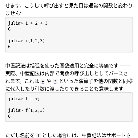
せます。こうして呼び出すと見た目は通常の関数と変わり
ません:
julia
>
1
+
2
+
3
6
julia
>
+
(
1
,
2
,
3
)
6
中置記法は括弧を使った関数適用と完全に等価です ──
実際、中置記法は内部で関数の呼び出しとしてパースさ
れます。これは
や
といった演算子を他の関数と同様
+
*
に代入したり引数に渡したりできることも意味します:
julia
>
f
=
+
;
julia
>
f
(
1
,
2
,
3
)
6
ただし名前を
とした場合には、中置記法はサポートさ
f