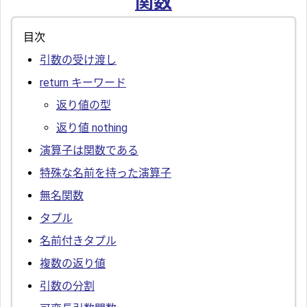
関数
目次
引数の受け渡し
return キーワード
返り値の型
返り値 nothing
演算子は関数である
特殊な名前を持った演算子
無名関数
タプル
名前付きタプル
複数の返り値
引数の分割