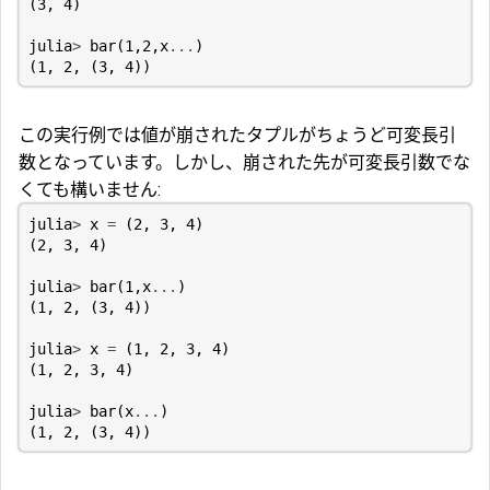
(
3
,
4
)
julia
>
bar
(
1
,
2
,
x
...
)
(
1
,
2
,
(
3
,
4
))
この実行例では値が崩されたタプルがちょうど可変長引
数となっています。しかし、崩された先が可変長引数でな
くても構いません:
julia
>
x
=
(
2
,
3
,
4
)
(
2
,
3
,
4
)
julia
>
bar
(
1
,
x
...
)
(
1
,
2
,
(
3
,
4
))
julia
>
x
=
(
1
,
2
,
3
,
4
)
(
1
,
2
,
3
,
4
)
julia
>
bar
(
x
...
)
(
1
,
2
,
(
3
,
4
))