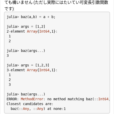
ても構いません (ただし実際にはたいてい可変長引数関数
です):
julia
>
baz
(
a
,
b
)
=
a
+
b
;
julia
>
args
=
[
1
,
2
]
2
-
element
Array
{
Int64
,
1
}
:
1
2
julia
>
baz
(
args
...
)
3
julia
>
args
=
[
1
,
2
,
3
]
3
-
element
Array
{
Int64
,
1
}
:
1
2
3
julia
>
baz
(
args
...
)
ERROR
:
MethodError
:
no
method
matching
baz
(
::
Int64
,
Closest
candidates
are
:
baz
(
::
Any
,
::
Any
)
at
none
:
1