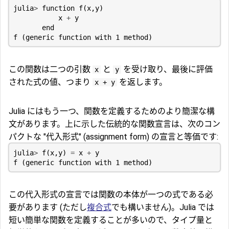
julia
>
function
f
(
x
,
y
)
x
+
y
end
f
(
generic
function
with
1
method
)
この関数は二つの引数
と
を受け取り、最後に評価
x
y
された式の値、つまり
を返します。
x + y
Julia にはもう一つ、関数を定義するためのより簡潔な構
文があります。上に示した伝統的な関数宣言は、次のコン
パクトな "代入形式" (assignment form) の宣言と等価です:
julia
>
f
(
x
,
y
)
=
x
+
y
f
(
generic
function
with
1
method
)
この代入形式の宣言では関数の本体が一つの式である必
要があります (ただし
複合式
でも構いません)。Julia では
短い簡単な関数を定義することが多いので、タイプ量と