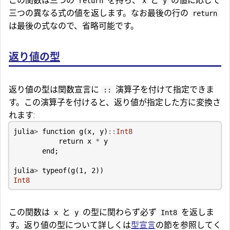
この関数は三つの
を持ち、
と
の値に応じて
return
x
y
三つの異なる式の値を返します。なお最後の行の
return
は最後の式なので、省略可能です。
返り値の型
返り値の型は関数宣言に
演算子を付けて指定できま
::
す。この演算子を付けると、返り値が指定した方に変換さ
れます:
julia
>
function
g
(
x
,
y
)
::
Int8
return
x
*
y
end
;
julia
>
typeof
(
g
(
1
,
2
))
Int8
この関数は
と
の型に関わらず必ず
を返しま
x
y
Int8
す。返り値の型について詳しくは
型宣言
の節を参照してく