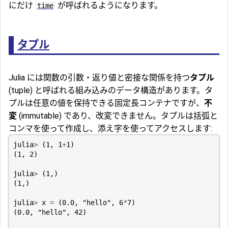
にだけ
が呼ばれるようになります。
time
タプル
Julia には関数の引数・返り値と密接な関係を持つ
タプル
(tuple) と呼ばれる組み込みのデータ構造があります。タ
プルは任意の値を保持できる固定長コンテナですが、
不
変
(immutable) であり、改変できません。タプルは括弧と
コンマを使って作成し、添え字を使ってアクセスします:
julia
>
(
1
,
1
+
1
)
(
1
,
2
)
julia
>
(
1
,)
(
1
,)
julia
>
x
=
(
0.0
,
"hello"
,
6
*
7
)
(
0.0
,
"hello"
,
42
)