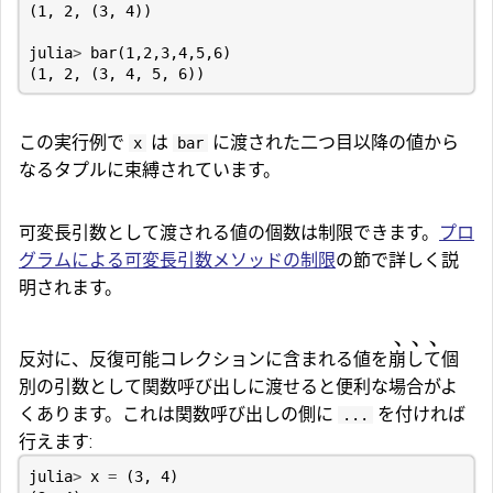
(
1
,
2
,
(
3
,
4
))
julia
>
bar
(
1
,
2
,
3
,
4
,
5
,
6
)
(
1
,
2
,
(
3
,
4
,
5
,
6
))
この実行例で
は
に渡された二つ目以降の値から
x
bar
なるタプルに束縛されています。
可変長引数として渡される値の個数は制限できます。
プロ
グラムによる可変長引数メソッドの制限
の節で詳しく説
明されます。
反対に、反復可能コレクションに含まれる値を
崩して
個
別の引数として関数呼び出しに渡せると便利な場合がよ
くあります。これは関数呼び出しの側に
を付ければ
...
行えます:
julia
>
x
=
(
3
,
4
)