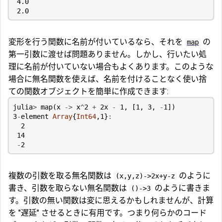
4.0
2.0
変形を行う関数に名前が付いているなら、それを
の
map
第一引数に渡せば問題ありません。しかし、行いたい処
理に名前が付いていない場合もよくあります。このような
場合に無名関数を使えば、名前を付けることなく使い捨
ての関数オブジェクトを簡単に作成できます:
julia
>
map
(
x
->
x
^
2
+
2
x
-
1
,
[
1
,
3
,
-
1
])
3
-
element
Array
{
Int64
,
1
}
:
2
14
-
2
複数の引数を取る無名関数は
のように
(x,y,z)->2x+y-z
書き、引数を取らない無名関数は
のように書きま
()->3
す。引数の無い関数は変に思えるかもしれませんが、計算
を "遅延" させるときに有用です。つまり何らかのコード