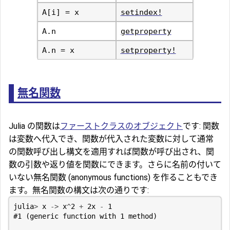
A[i] = x
setindex!
A.n
getproperty
A.n = x
setproperty!
無名関数
Julia の関数は
ファーストクラスのオブジェクト
です: 関数
は変数へ代入でき、関数が代入された変数に対して通常
の関数呼び出し構文を適用すれば関数が呼び出され、関
数の引数や返り値を関数にできます。さらに名前の付いて
いない無名関数 (anonymous functions) を作ることもでき
ます。無名関数の構文は次の通りです:
julia
>
x
->
x
^
2
+
2
x
-
1
#1 (generic function with 1 method)