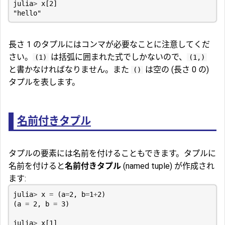
julia
>
x
[
2
]
"hello"
長さ 1 のタプルにはコンマが必要なことに注意してくだ
さい。
は括弧に囲まれた式でしかないので、
(1)
(1,)
と書かなければなりません。また
は空の (長さ 0 の)
()
タプルを表します。
名前付きタプル
タプルの要素には名前を付けることもできます。タプルに
名前を付けると
名前付きタプル
(named tuple) が作成され
ます:
julia
>
x
=
(
a
=
2
,
b
=
1
+
2
)
(
a
=
2
,
b
=
3
)
julia
>
x
[
1
]