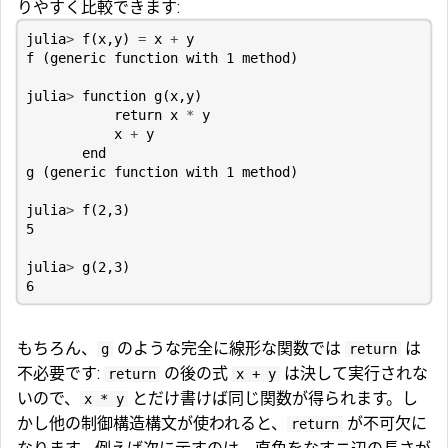
りやすく比較できます:
julia
>
f
(
x
,
y
)
=
x
+
y
f
(
generic
function
with
1
method
)
julia
>
function
g
(
x
,
y
)
return
x
*
y
x
+
y
end
g
(
generic
function
with
1
method
)
julia
>
f
(
2
,
3
)
5
julia
>
g
(
2
,
3
)
6
もちろん、
のような完全に線形な関数では
は
g
return
不必要です:
の後の式
は決して実行されな
return
x + y
いので、
とだけ書けば同じ関数が得られます。し
x * y
かし他の制御構造構文が使われると、
が不可欠に
return