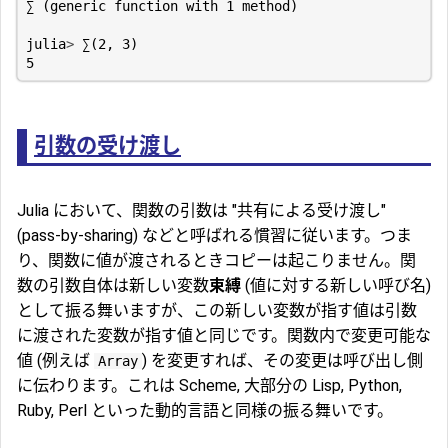
∑
(
generic
function
with
1
method
)
julia
>
∑
(
2
,
3
)
5
引数の受け渡し
Julia において、関数の引数は "共有による受け渡し"
(pass-by-sharing) などと呼ばれる慣習に従います。つま
り、関数に値が渡されるときコピーは起こりません。関
数の引数自体は新しい変数
束縛
(値に対する新しい呼び名)
として振る舞いますが、この新しい変数が指す値は引数
に渡された変数が指す値と同じです。関数内で変更可能な
値 (例えば
) を変更すれば、その変更は呼び出し側
Array
に伝わります。これは Scheme, 大部分の Lisp, Python,
Ruby, Perl といった動的言語と同様の振る舞いです。