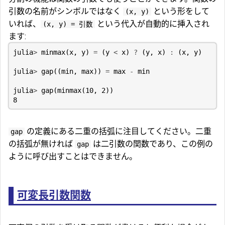
引数の名前がシンボルではなく
という形をして
(x, y)
いれば、
という代入が自動的に挿入され
(x, y) = 引数
ます:
julia
>
minmax
(
x
,
y
)
=
(
y
<
x
)
?
(
y
,
x
)
:
(
x
,
y
)
julia
>
gap
((
min
,
max
))
=
max
-
min
julia
>
gap
(
minmax
(
10
,
2
))
8
の定義にある二重の括弧に注目してください。二重
gap
の括弧が無ければ
は二引数の関数であり、この例の
gap
ように呼び出すことはできません。
可変長引数関数