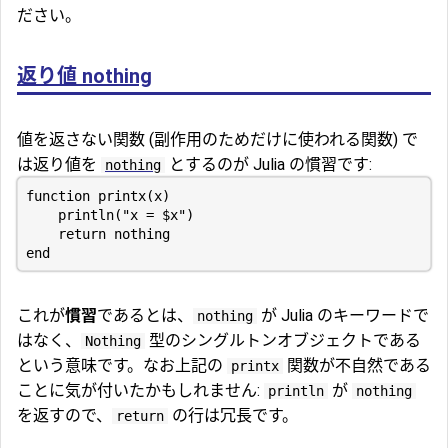
ださい。
返り値 nothing
値を返さない関数 (副作用のためだけに使われる関数) で
は返り値を
とするのが Julia の慣習です:
nothing
function
printx
(
x
)
println
(
"x = 
$x
"
)
return
nothing
end
これが
慣習
であるとは、
が Julia のキーワードで
nothing
はなく、
型のシングルトンオブジェクトである
Nothing
という意味です。なお上記の
関数が不自然である
printx
ことに気が付いたかもしれません:
が
println
nothing
を返すので、
の行は冗長です。
return