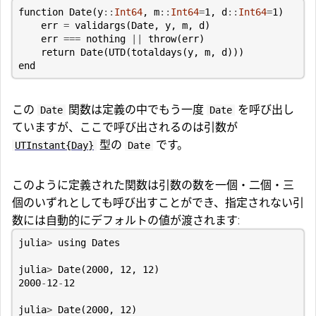
function
Date
(
y
::
Int64
,
m
::
Int64
=
1
,
d
::
Int64
=
1
)
err
=
validargs
(
Date
,
y
,
m
,
d
)
err
===
nothing
||
throw
(
err
)
return
Date
(
UTD
(
totaldays
(
y
,
m
,
d
)))
end
この
関数は定義の中でもう一度
を呼び出し
Date
Date
ていますが、ここで呼び出されるのは引数が
型の
です。
UTInstant{Day}
Date
このように定義された関数は引数の数を一個・二個・三
個のいずれとしても呼び出すことができ、指定されない引
数には自動的にデフォルトの値が渡されます:
julia
>
using
Dates
julia
>
Date
(
2000
,
12
,
12
)
2000
-
12
-
12
julia
>
Date
(
2000
,
12
)