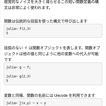
視覚的なノイズを大きく減らせるこの短い関数定義の構
文は非常によく使われます。
関数は伝統的な括弧を使った構文で呼び出します:
julia
>
f
(
2
,
3
)
5
括弧のない
は関数オブジェクトを表します。関数オブ
f
ジェクトは他の値と同じように他の変数への代入が可能
です:
julia
>
g
=
f
;
julia
>
g
(
2
,
3
)
5
変数と同様、関数の名前には Unicode を利用できます:
julia
>
∑
(
x
,
y
)
=
x
+
y