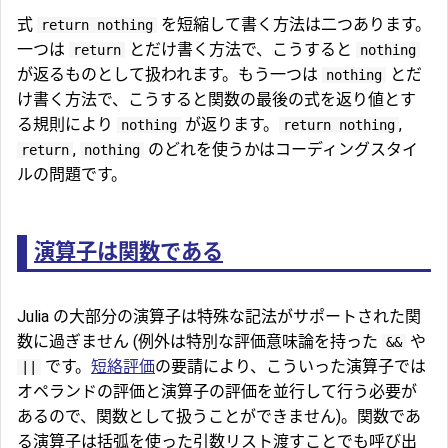
式
を短縮して書く方法は二つあります。
return nothing
一つは
とだけ書く方法で、こうすると
return
nothing
が返るものとして扱われます。もう一つは
とだ
nothing
け書く方法で、こうすると関数の最後の式を返り値とす
る規則により
が返ります。
,
nothing
return nothing
,
のどれを使うかはコーディングスタイ
return
nothing
ルの問題です。
演算子は関数である
Julia の大部分の演算子は特殊な記法がサポートされた関
数に過ぎません (例外は特別な評価意味論を持った
や
&&
です。
短絡評価
の要請により、こういった演算子では
||
オペランドの評価と演算子の評価を並行して行う必要が
あるので、関数として扱うことができません)。関数であ
る演算子は括弧を使った引数リスト渡すことでも呼び出