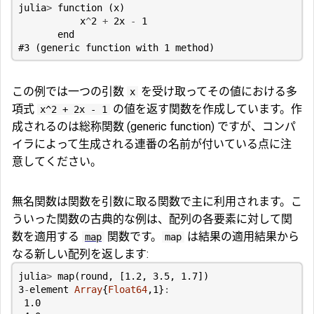
julia
>
function
(
x
)
x
^
2
+
2
x
-
1
end
#3 (generic function with 1 method)
この例では一つの引数
を受け取ってその値における多
x
項式
の値を返す関数を作成しています。作
x^2 + 2x - 1
成されるのは総称関数 (generic function) ですが、コンパ
イラによって生成される連番の名前が付いている点に注
意してください。
無名関数は関数を引数に取る関数で主に利用されます。こ
ういった関数の古典的な例は、配列の各要素に対して関
数を適用する
関数です。
は結果の適用結果から
map
map
なる新しい配列を返します:
julia
>
map
(
round
,
[
1.2
,
3.5
,
1.7
])
3
-
element
Array
{
Float64
,
1
}
:
1.0