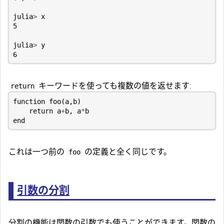
julia
>
x
5
julia
>
y
6
キーワードを使っても複数の値を返せます:
return
function
foo
(
a
,
b
)
return
a
+
b
,
a
*
b
end
これは一つ前の
の定義と全く同じです。
foo
引数の分割
分割の機能は関数の引数でも使うことができます。関数の