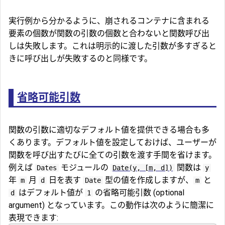
実行例から分かるように、崩されるコンテナに含まれる
要素の個数が関数の引数の個数と合わないと関数呼び出
しは失敗します。これは明示的に渡した引数が多すぎると
きに呼び出しが失敗するのと同様です。
省略可能引数
関数の引数に適切なデフォルト値を提供できる場合も多
くあります。デフォルト値を設定しておけば、ユーザーが
関数を呼び出すたびに全ての引数を渡す手間を省けます。
例えば
モジュールの
関数は
Dates
Date(y, [m, d])
y
年
月
日を表す
型の値を作成しますが、
と
m
d
Date
m
はデフォルト値が
の省略可能引数 (optional
d
1
argument) となっています。この動作は次のように簡潔に
表現できます: