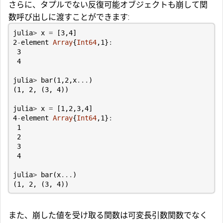
さらに、タプルでない反復可能オブジェクトも崩して関
数呼び出しに渡すことができます:
julia
>
x
=
[
3
,
4
]
2
-
element
Array
{
Int64
,
1
}
:
3
4
julia
>
bar
(
1
,
2
,
x
...
)
(
1
,
2
,
(
3
,
4
))
julia
>
x
=
[
1
,
2
,
3
,
4
]
4
-
element
Array
{
Int64
,
1
}
:
1
2
3
4
julia
>
bar
(
x
...
)
(
1
,
2
,
(
3
,
4
))
また、崩した値を受け取る関数は可変長引数関数でなく