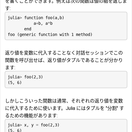
を書くことができます。例えば次の関数は値の組を返しま
す:
julia
>
function
foo
(
a
,
b
)
a
+
b
,
a
*
b
end
foo
(
generic
function
with
1
method
)
返り値を変数に代入することなく対話セッションでこの
関数を呼び出せば、返り値がタプルであることが分かり
ます:
julia
>
foo
(
2
,
3
)
(
5
,
6
)
しかしこういった関数は通常、それぞれの返り値を変数
に代入するために使います。Julia にはタプルを "分割" す
るための機能があります:
julia
>
x
,
y
=
foo
(
2
,
3
)
(
5
,
6
)