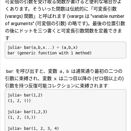
可変個の引数を受け取る関数が書けると便利な場合がよ
くあります。そういった関数は伝統的に「可変長引数
(varargs) 関数」と呼ばれます (varargs は "variable number
of arguments" (可変個の引数) の略です)。最後の位置引数
の後にドットを三つ書くと可変長引数関数を定義できま
す:
julia
>
bar
(
a
,
b
,
x
...
)
=
(
a
,
b
,
x
)
bar
(
generic
function
with
1
method
)
を呼び出すと、変数
,
は通常通り最初の二つの
bar
a
b
引数に束縛され、変数
は二つ目以降の (ゼロ個以上の)
x
引数を持つ反復可能コレクションに束縛されます:
julia
>
bar
(
1
,
2
)
(
1
,
2
,
())
julia
>
bar
(
1
,
2
,
3
)
(
1
,
2
,
(
3
,))
julia
>
bar
(
1
,
2
,
3
,
4
)