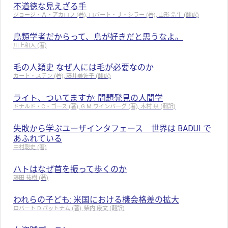
不道徳な見えざる手
ジョージ・Ａ・アカロフ (著), ロバート・Ｊ・シラー (著), 山形 浩生 (翻訳)
鳥類学者だからって、鳥が好きだと思うなよ。
川上和人 (著)
毛の人類史 なぜ人には毛が必要なのか
カート・ステン (著), 藤井美佐子 (翻訳)
ライト、ついてますか: 問題発見の人間学
ドナルド・C・ゴース (著), G.M.ワインバーグ (著), 木村 泉 (翻訳)
失敗から学ぶユーザインタフェース 世界は BADUI で
あふれている
中村聡史 (著)
ハトはなぜ首を振って歩くのか
藤田 祐樹 (著)
われらの子ども: 米国における機会格差の拡大
ロバート D.パットナム (著), 柴内 康文 (翻訳)