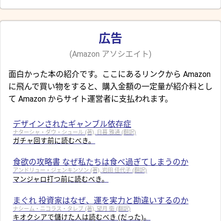
広告
(Amazon アソシエイト)
面白かった本の紹介です。ここにあるリンクから Amazon
に飛んで買い物をすると、購入金額の一定量が紹介料とし
て Amazon からサイト運営者に支払われます。
デザインされたギャンブル依存症
ナターシャ・ダウ・シュール (著), 日暮 雅通 (翻訳)
ガチャ回す前に読むべき。
食欲の攻略書 なぜ私たちは食べ過ぎてしまうのか
アンドリュー・ジェンキンソン (著), 岩田 佳代子 (翻訳)
マンジャロ打つ前に読むべき。
まぐれ 投資家はなぜ、運を実力と勘違いするのか
ナシーム・ニコラス・タレブ (著), 望月 衛 (翻訳)
キオクシアで儲けた人は読むべき (だった)。