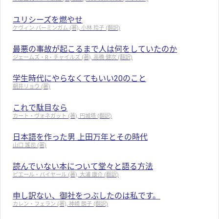
ユリシーズを燃やせ
ケヴィン バーミンガム (著), 小林 玲子 (翻訳)
最悪の事故が起こるまで人は何をしていたのか
ジェームズ・R・チャイルズ (著), 高橋 健次 (翻訳)
学生時代にやらなくてもいい20のこと
朝井リョウ (著)
これで駄目なら
カート・ヴォネガット (著), 円城塔 (翻訳)
日本語を作った男 上田万年とその時代
山口 謠司 (著)
読んでいない本について堂々と語る方法
ピエール・バイヤール (著), 大浦 康介 (翻訳)
申し訳ない、御社をつぶしたのは私です。
カレン・フェラン (著), 神崎 朗子 (翻訳)