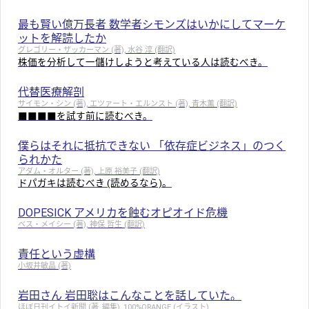
最も賢い億万長者 数学者シモンズはいかにしてマーケ
ットを解読したか
グレゴリー・ザッカーマン (著), 水谷 淳 (翻訳)
株価を分析して一儲けしようと考えている人は読むべき。
代替医療解剖
サイモン・シン (著), エツァート・エルンスト (著), 青木薫 (翻訳)
■■■■を試す前に読むべき。
僕らはそれに抵抗できない 「依存症ビジネス」のつく
られかた
アダム・オルター (著), 上原 裕美子 (翻訳)
ドパガキは読むべき (読めるなら)。
DOPESICK アメリカを蝕むオピオイド危機
ベス・メイシー (著), 神保 哲生 (翻訳)
責任という虚構
小坂井敏晶 (著)
岩田さん 岩田聡はこんなことを話していた。
ほぼ日刊イトイ新聞 (著, 編集), 100%ORANGE (イラスト)