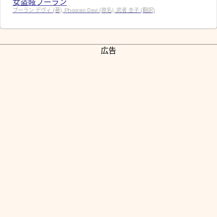
女盗賊プーラン
プーラン デヴィ (著), Phooran Devi (原名), 武者 圭子 (翻訳)
広告