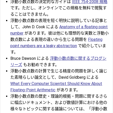
浮動小数点数の決定的なガイドは
IEEE 754-2008 規格
です。ただし、オンラインでこの規格を無料で閲覧す
ることはできません。
浮動小数点数の表現を短く明快に説明している記事と
して、John D. Cook による
Anatomy of a floating point
number
があります。彼は他にも理想的な実数と浮動小
数点数による表現の違いから生じる問題を
Floating
point numbers are a leaky abstraction
で紹介していま
す。
Bruce Dawson による
浮動小数点数に関するブログシ
リーズ
もお勧めできます。
浮動小数点数の計算で生じる精度の問題を詳しく論じ
た素晴らしい論文として、David Goldberg による
What Every Computer Scientist Should Know About
Floating-Point Arithmetic
があります。
浮動小数点数の歴史・理論的根拠・問題に関するさら
に幅広いドキュメント、および数値計算における他の
様々なトピックに関する議論については、「浮動小数