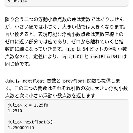
5.0e-324
隣り合う二つの浮動小数点数の差は定数ではありません
が、小さい値では小さく、大きい値では大きくなります。
言い換えると、表現可能な浮動小数点数は実数直線上の
ゼロに近い部分では密であり、ゼロから離れていくと指
数的に疎になっていきます。
は 64 ビットの浮動小数
1.0
点数なので、定義により、
と
は
eps(1.0)
eps(Float64)
同じ値です。
Julia は
関数と
関数も提供しま
nextfloat
prevfloat
す。この二つの関数はそれぞれ引数の次に大きい浮動小数
点数と次に小さい浮動小数点数を返します:
julia
>
x
=
1.25f0
1.25f0
julia
>
nextfloat
(
x
)
1.2500001f0