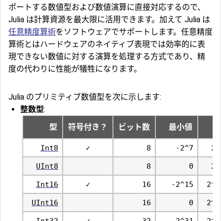
ポートする数値型および数値演算に直接対応するので、
Julia は計算資源を最大限に活用できます。加えて Julia は
任意精度算術
をソフトウェアでサポートします。任意精度
算術とはハードウェアのネイティブ表現では効率的に表
現できない数値に対する演算を処理する方式であり、精
度の代わりに性能が犠牲になります。
Julia のプリミティブ数値型を次に示します:
整数型
:
型
符号付き？
ビット数
最小値
Int8
✓
8
-2^7
2^
UInt8
8
0
2^
Int16
✓
16
-2^15
2^1
UInt16
16
0
2^1
Int32
✓
32
-2^31
2^3