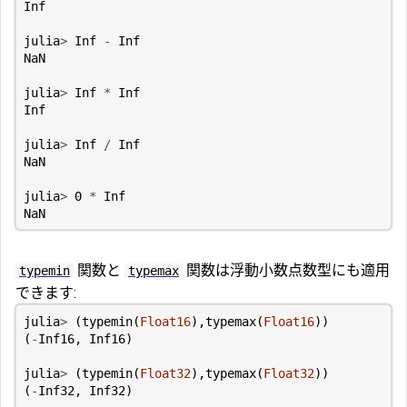
Inf
julia
>
Inf
-
Inf
NaN
julia
>
Inf
*
Inf
Inf
julia
>
Inf
/
Inf
NaN
julia
>
0
*
Inf
NaN
関数と
関数は浮動小数点数型にも適用
typemin
typemax
できます:
julia
>
(
typemin
(
Float16
),
typemax
(
Float16
))
(
-
Inf16
,
Inf16
)
julia
>
(
typemin
(
Float32
),
typemax
(
Float32
))
(
-
Inf32
,
Inf32
)