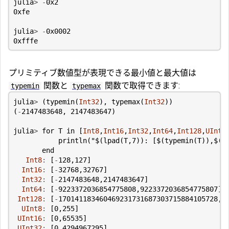
julia
>
-
0x2
0xfe
julia
>
-
0x0002
0xfffe
プリミティブ数値型が表現できる最小値と最大値は
関数と
関数で取得できます:
typemin
typemax
julia
>
(
typemin
(
Int32
),
typemax
(
Int32
))
(
-
2147483648
,
2147483647
)
julia
>
for
T
in
[
Int8
,
Int16
,
Int32
,
Int64
,
Int128
,
UInt8
println
(
"
$
(
lpad
(
T
,
7
))
: [
$
(
typemin
(
T
))
,
$
(
t
end
Int8
:
[
-
128
,
127
]
Int16
:
[
-
32768
,
32767
]
Int32
:
[
-
2147483648
,
2147483647
]
Int64
:
[
-
9223372036854775808
,
9223372036854775807
]
Int128
:
[
-
170141183460469231731687303715884105728
,
1
UInt8
:
[
0
,
255
]
UInt16
:
[
0
,
65535
]
UInt32
:
[
0
,
4294967295
]