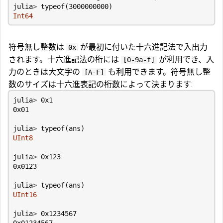
julia
>
typeof
(
3000000000
)
Int64
符号無し整数は
が最初に付いた十六進記法で入出力
0x
されます。十六進記法の桁には
が利用でき、入
[0-9a-f]
力のときは大文字の
も利用できます。符号無し整
[A-F]
数のサイズは十六進表記の桁数によって決まります:
julia
>
0x1
0x01
julia
>
typeof
(
ans
)
UInt8
julia
>
0x123
0x0123
julia
>
typeof
(
ans
)
UInt16
julia
>
0x1234567
0x01234567