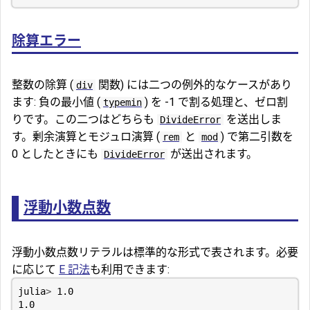
除算エラー
整数の除算 (
関数) には二つの例外的なケースがあり
div
ます: 負の最小値 (
) を -1 で割る処理と、ゼロ割
typemin
りです。この二つはどちらも
を送出しま
DivideError
す。剰余演算とモジュロ演算 (
と
) で第二引数を
rem
mod
0 としたときにも
が送出されます。
DivideError
浮動小数点数
浮動小数点数リテラルは標準的な形式で表されます。必要
に応じて
E 記法
も利用できます:
julia
>
1.0
1.0