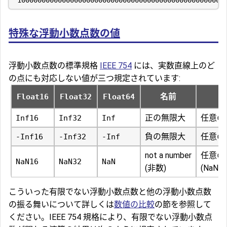
特殊な浮動小数点数の値
浮動小数点数の標準規格
IEEE 754
には、実数直線上のど
の点にも対応しない値が三つ規定されています:
名前
Float16
Float32
Float64
正の無限大
任意の
Inf16
Inf32
Inf
負の無限大
任意の
-Inf16
-Inf32
-Inf
not a number
任意の
NaN16
NaN32
NaN
(非数)
(NaN
こういった有限でない浮動小数点数と他の浮動小数点数
の振る舞いについて詳しくは
数値の比較
の節を参照して
ください。IEEE 754 規格により、有限でない浮動小数点