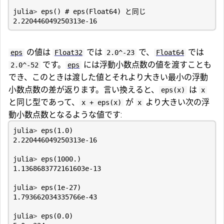
julia
>
eps
()
# eps(Float64) と同じ
2.220446049250313e-16
の値は
では
で、
では
eps
Float32
2.0^-23
Float64
です。
には浮動小数点数の値を渡すことも
2.0^-52
eps
でき、このときは渡した値とそれより大きい最小の浮動
小数点数の差が返ります。言い換えると、
は
eps(x)
x
と同じ型であって、
が
より大きい次の浮
x + eps(x)
x
動小数点数となるような値です:
julia
>
eps
(
1.0
)
2.220446049250313e-16
julia
>
eps
(
1000.
)
1.1368683772161603e-13
julia
>
eps
(
1e-27
)
1.793662034335766e-43
julia
>
eps
(
0.0
)