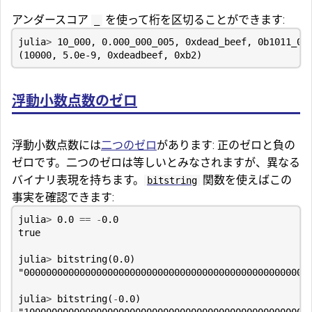
アンダースコア
を使って桁を区切ることができます:
_
julia
>
10_000
,
0.000_000_005
,
0xdead_beef
,
0b1011_00
(
10000
,
5.0e-9
,
0xdeadbeef
,
0xb2
)
浮動小数点数のゼロ
浮動小数点数には
二つのゼロ
があります: 正のゼロと負の
ゼロです。二つのゼロは等しいとみなされますが、異なる
バイナリ表現を持ちます。
関数を使えばこの
bitstring
事実を確認できます:
julia
>
0.0
==
-
0.0
true
julia
>
bitstring
(
0.0
)
"000000000000000000000000000000000000000000000000000
julia
>
bitstring
(
-
0.0
)
"100000000000000000000000000000000000000000000000000