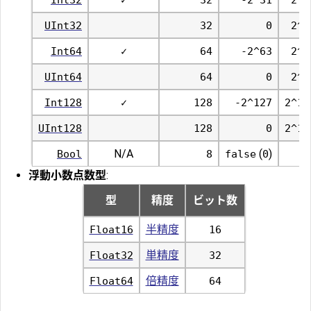
UInt32
32
0
2^3
Int64
✓
64
-2^63
2^6
UInt64
64
0
2^6
Int128
✓
128
-2^127
2^12
UInt128
128
0
2^12
N/A
(
)
Bool
8
false
0
t
浮動小数点数型
:
型
精度
ビット数
半精度
Float16
16
単精度
Float32
32
倍精度
Float64
64