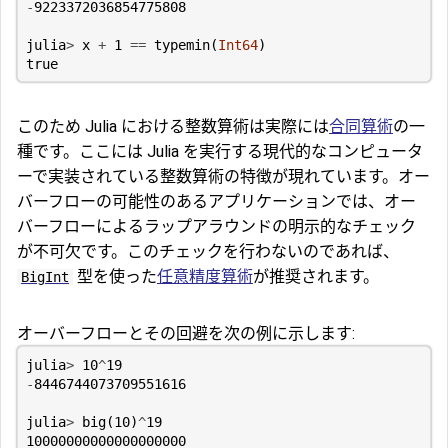
-
9223372036854775808
julia
>
x
+
1
==
typemin
(
Int64
)
true
このため Julia における整数算術は実際には
合同算術
の一
種です。ここには Julia を実行する現代的なコンピュータ
ーで実装されている整数算術の特徴が現れています。オー
バーフローの可能性のあるアプリケーションでは、オー
バーフローによるラップアラウンドの明示的なチェック
が不可欠です。このチェックを行わないのであれば、
型を使った
任意精度算術
が推奨されます。
BigInt
オーバーフローとその回避を次の例に示します:
julia
>
10
^
19
-
8446744073709551616
julia
>
big
(
10
)
^
19
10000000000000000000