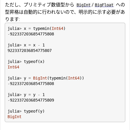
ただし、プリミティブ数値型から
/
への
BigInt
BigFloat
型昇格は自動的に行われないので、明示的に示す必要があ
ります:
julia
>
x
=
typemin
(
Int64
)
-
9223372036854775808
julia
>
x
=
x
-
1
9223372036854775807
julia
>
typeof
(
x
)
Int64
julia
>
y
=
BigInt
(
typemin
(
Int64
))
-
9223372036854775808
julia
>
y
=
y
-
1
-
9223372036854775809
julia
>
typeof
(
y
)
BigInt