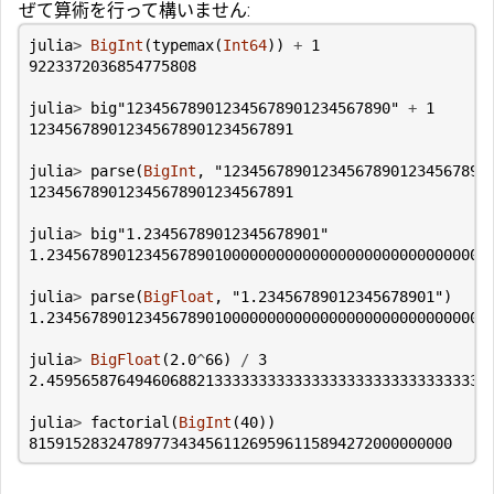
ぜて算術を行って構いません:
julia
>
BigInt
(
typemax
(
Int64
))
+
1
9223372036854775808
julia
>
big
"123456789012345678901234567890"
+
1
123456789012345678901234567891
julia
>
parse
(
BigInt
,
"123456789012345678901234567890
123456789012345678901234567891
julia
>
big
"1.23456789012345678901"
1.23456789012345678901000000000000000000000000000000
julia
>
parse
(
BigFloat
,
"1.23456789012345678901"
)
1.23456789012345678901000000000000000000000000000000
julia
>
BigFloat
(
2.0
^
66
)
/
3
2.45956587649460688213333333333333333333333333333333
julia
>
factorial
(
BigInt
(
40
))
815915283247897734345611269596115894272000000000