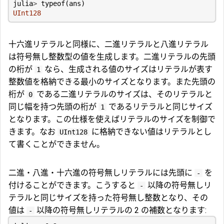
julia
>
typeof
(
ans
)
UInt128
十六進リテラルと同様に、二進リテラルと八進リテラル
は符号無し整数型の値を生成します。二進リテラルの先頭
の桁が
なら、生成される値のサイズはリテラルが表す
1
整数値を格納できる最小のサイズとなります。また先頭の
桁が
である二進リテラルのサイズは、そのリテラルと
0
同じ幅を持つ先頭の桁が
であるリテラルと同じサイズ
1
となります。この仕様を使えばリテラルのサイズを制御で
きます。なお
に格納できない値はリテラルとし
UInt128
て書くことができません。
二進・八進・十六進の符号無しリテラルには先頭に
を
-
付けることができます。こうすると
以降の符号無しリ
-
テラルと同じサイズを持った符号無し整数となり、その
値は
以降の符号無しリテラルの 2 の補数となります:
-