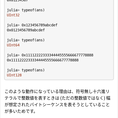
julia
>
typeof
(
ans
)
UInt32
julia
>
0x123456789abcdef
0x0123456789abcdef
julia
>
typeof
(
ans
)
UInt64
julia
>
0x11112222333344445555666677778888
0x11112222333344445555666677778888
julia
>
typeof
(
ans
)
UInt128
このような動作になっている理由は、符号無し十六進リ
テラルで整数値を表すときは (ただの整数値ではなく) 幅
が想定されたバイトシーケンスを表そうとしていること
が多いためです。