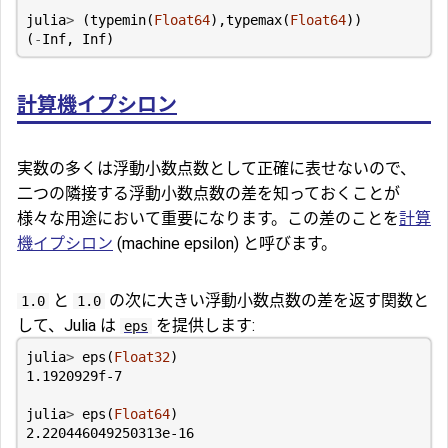
julia
>
(
typemin
(
Float64
),
typemax
(
Float64
))
(
-
Inf
,
Inf
)
計算機イプシロン
実数の多くは浮動小数点数として正確に表せないので、
二つの隣接する浮動小数点数の差を知っておくことが
様々な用途において重要になります。この差のことを
計算
機イプシロン
(machine epsilon) と呼びます。
と
の次に大きい浮動小数点数の差を返す関数と
1.0
1.0
して、Julia は
を提供します:
eps
julia
>
eps
(
Float32
)
1.1920929f-7
julia
>
eps
(
Float64
)
2.220446049250313e-16