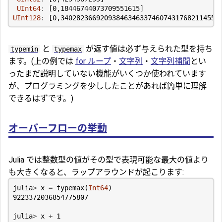
UInt64
:
[
0
,
18446744073709551615
]
UInt128
:
[
0
,
340282366920938463463374607431768211455
]
と
が返す値は必ず与えられた型を持ち
typemin
typemax
ます。(上の例では
for ループ
・
文字列
・
文字列補間
とい
ったまだ説明していない機能がいくつか使われています
が、プログラミングを少ししたことがあれば簡単に理解
できるはずです。)
オーバーフローの挙動
Julia では整数型の値がその型で表現可能な最大の値より
も大きくなると、ラップアラウンドが起こります:
julia
>
x
=
typemax
(
Int64
)
9223372036854775807
julia
>
x
+
1