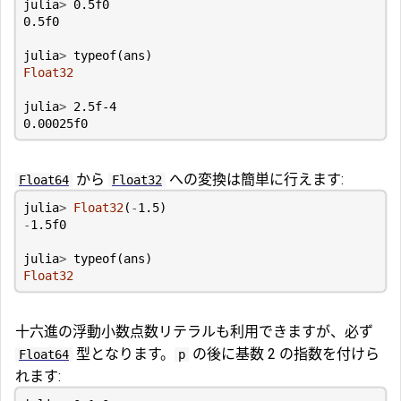
julia
>
0.5f0
0.5f0
julia
>
typeof
(
ans
)
Float32
julia
>
2.5f-4
0.00025f0
から
への変換は簡単に行えます:
Float64
Float32
julia
>
Float32
(
-
1.5
)
-
1.5f0
julia
>
typeof
(
ans
)
Float32
十六進の浮動小数点数リテラルも利用できますが、必ず
型となります。
の後に基数 2 の指数を付けら
Float64
p
れます: