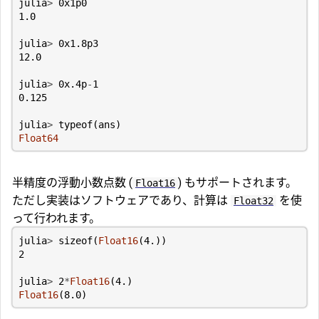
julia
>
0x1p0
1.0
julia
>
0x1.8p3
12.0
julia
>
0
x
.4
p
-
1
0.125
julia
>
typeof
(
ans
)
Float64
半精度の浮動小数点数 (
) もサポートされます。
Float16
ただし実装はソフトウェアであり、計算は
を使
Float32
って行われます。
julia
>
sizeof
(
Float16
(
4.
))
2
julia
>
2
*
Float16
(
4.
)
Float16
(
8.0
)