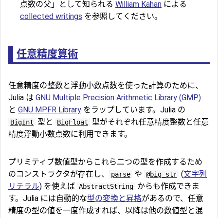
点数の父」として知られる
William Kahan
による
collected writings
を参照してください。
任意精度算術
任意精度の整数と浮動小数点数を使った計算のために、
Julia は
GNU Multiple Precision Arithmetic Library (GMP)
と
GNU MPFR Library
をラップしています。Julia の
型と
型がそれぞれ任意精度整数と任意
BigInt
BigFloat
精度浮動小数点数に利用できます。
プリミティブ数値型からこれら二つの型を作成するため
のコンストラクタが存在し、
や
(
文字列
parse
@big_str
リテラル
) を使えば
からも作成できま
AbstractString
す。Julia には自動的な
型の変換と昇格
があるので、任意
精度の型の値を一度作成すれば、以降は他の数値型と混