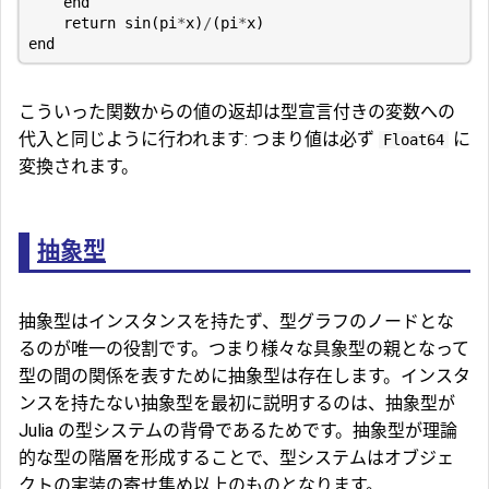
end
return
sin
(
pi
*
x
)
/
(
pi
*
x
)
end
こういった関数からの値の返却は型宣言付きの変数への
代入と同じように行われます: つまり値は必ず
に
Float64
変換されます。
抽象型
抽象型はインスタンスを持たず、型グラフのノードとな
るのが唯一の役割です。つまり様々な具象型の親となって
型の間の関係を表すために抽象型は存在します。インスタ
ンスを持たない抽象型を最初に説明するのは、抽象型が
Julia の型システムの背骨であるためです。抽象型が理論
的な型の階層を形成することで、型システムはオブジェ
クトの実装の寄せ集め以上のものとなります。