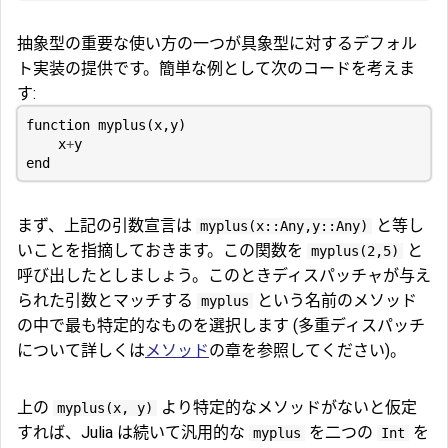
抽象型の重要な使い方の一つが具象型に対するデフォル
ト実装の提供です。簡単な例として次のコードを考えま
す:
function
myplus
(
x
,
y
)
x
+
y
end
まず、上記の引数宣言は
と等し
myplus(x::Any,y::Any)
いことを指摘しておきます。この関数を
と
myplus(2,5)
呼び出したとしましょう。このときディスパッチャが与え
られた引数とマッチする
という名前のメソッド
myplus
の中で最も特定的なものを選択します (多重ディスパッチ
について詳しくは
メソッド
の章を参照してください)。
上の
より特定的なメソッドがないと仮定
myplus(x, y)
すれば、Julia は続いて汎用的な
を二つの
を
myplus
Int