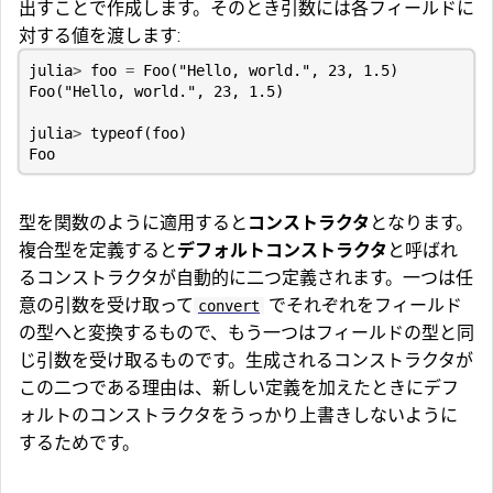
出すことで作成します。そのとき引数には各フィールドに
対する値を渡します:
julia
>
foo
=
Foo
(
"Hello, world."
,
23
,
1.5
)
Foo
(
"Hello, world."
,
23
,
1.5
)
julia
>
typeof
(
foo
)
Foo
型を関数のように適用すると
コンストラクタ
となります。
複合型を定義すると
デフォルトコンストラクタ
と呼ばれ
るコンストラクタが自動的に二つ定義されます。一つは任
意の引数を受け取って
でそれぞれをフィールド
convert
の型へと変換するもので、もう一つはフィールドの型と同
じ引数を受け取るものです。生成されるコンストラクタが
この二つである理由は、新しい定義を加えたときにデフ
ォルトのコンストラクタをうっかり上書きしないように
するためです。