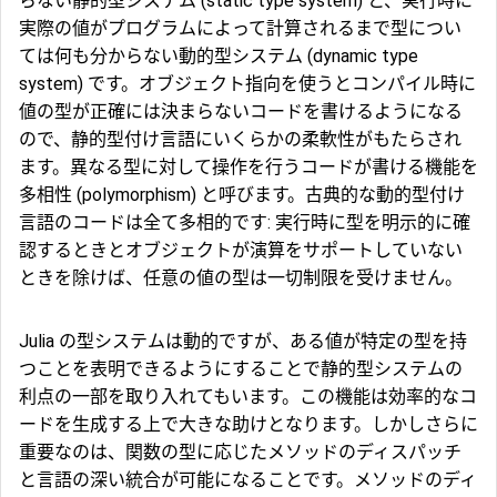
らない静的型システム (static type system) と、実行時に
実際の値がプログラムによって計算されるまで型につい
ては何も分からない動的型システム (dynamic type
system) です。オブジェクト指向を使うとコンパイル時に
値の型が正確には決まらないコードを書けるようになる
ので、静的型付け言語にいくらかの柔軟性がもたらされ
ます。異なる型に対して操作を行うコードが書ける機能を
多相性 (polymorphism) と呼びます。古典的な動的型付け
言語のコードは全て多相的です: 実行時に型を明示的に確
認するときとオブジェクトが演算をサポートしていない
ときを除けば、任意の値の型は一切制限を受けません。
Julia の型システムは動的ですが、ある値が特定の型を持
つことを表明できるようにすることで静的型システムの
利点の一部を取り入れてもいます。この機能は効率的なコ
ードを生成する上で大きな助けとなります。しかしさらに
重要なのは、関数の型に応じたメソッドのディスパッチ
と言語の深い統合が可能になることです。メソッドのディ