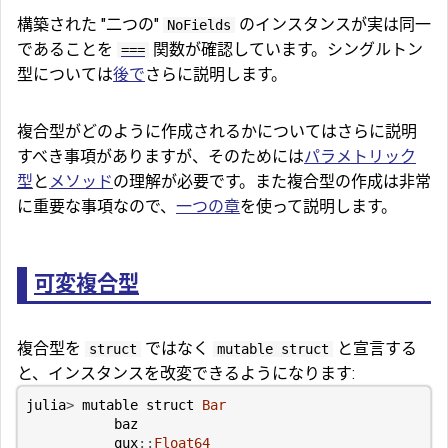
構築された "二つの"
のインスタンスが実は同一
NoFields
であることを
関数が確認しています。シングルトン
===
型については
後で
さらに説明します。
複合型がどのように作成されるかについてはさらに説明
すべき事項がありますが、そのためには
パラメトリック
型
と
メソッド
の理解が必要です。また複合型の作成は非常
に重要な事項なので、
一つの章
を使って説明します。
可変複合型
複合型を
ではなく
と宣言する
struct
mutable struct
と、インスタンスを改変できるようになります:
julia
>
mutable struct
Bar
baz
qux
::
Float64