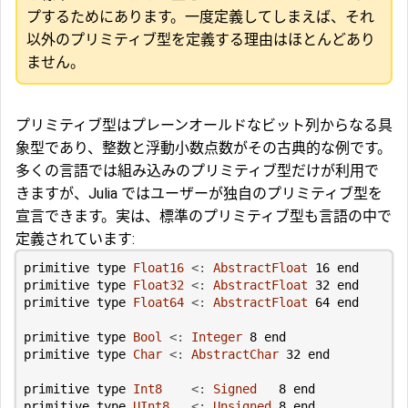
プするためにあります。一度定義してしまえば、それ
以外のプリミティブ型を定義する理由はほとんどあり
ません。
プリミティブ型はプレーンオールドなビット列からなる具
象型であり、整数と浮動小数点数がその古典的な例です。
多くの言語では組み込みのプリミティブ型だけが利用で
きますが、Julia ではユーザーが独自のプリミティブ型を
宣言できます。実は、標準のプリミティブ型も言語の中で
定義されています:
primitive type
Float16
<:
AbstractFloat
16
end
primitive type
Float32
<:
AbstractFloat
32
end
primitive type
Float64
<:
AbstractFloat
64
end
primitive type
Bool
<:
Integer
8
end
primitive type
Char
<:
AbstractChar
32
end
primitive type
Int8
<:
Signed
8
end
primitive type
UInt8
<:
Unsigned
8
end