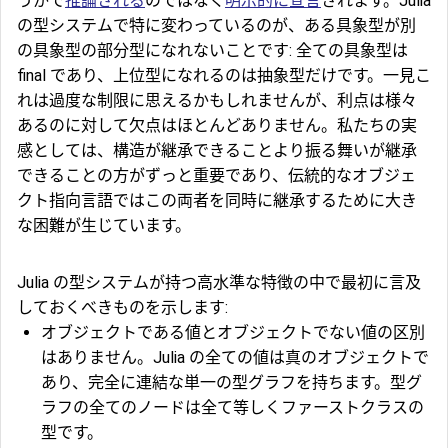
うかで
推論される
のではなく
明示的に宣言
されます。Julia
の型システムで特に変わっているのが、ある具象型が別
の具象型の部分型になれないことです: 全ての具象型は
final であり、上位型になれるのは抽象型だけです。一見こ
れは過度な制限に思えるかもしれませんが、利点は様々
あるのに対して欠点はほとんどありません。私たちの実
感としては、構造が継承できることより振る舞いが継承
できることの方がずっと重要であり、伝統的なオブジェ
クト指向言語ではこの両者を同時に継承するために大き
な困難が生じています。
Julia の型システムが持つ高水準な特徴の中で最初に言及
しておくべきものを示します:
オブジェクトである値とオブジェクトでない値の区別
はありません。Julia の全ての値は真のオブジェクトで
あり、完全に連結な単一の型グラフを持ちます。型グ
ラフの全てのノードは全て等しくファーストクラスの
型です。