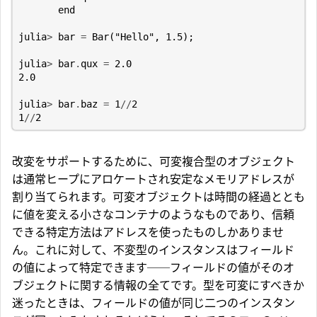
end
julia
>
bar
=
Bar
(
"Hello"
,
1.5
);
julia
>
bar
.
qux
=
2.0
2.0
julia
>
bar
.
baz
=
1
//
2
1
//
2
改変をサポートするために、可変複合型のオブジェクト
は通常ヒープにアロケートされ安定なメモリアドレスが
割り当てられます。可変オブジェクトは時間の経過ととも
に値を変える小さなコンテナのようなものであり、信頼
できる特定方法はアドレスを使ったものしかありませ
ん。これに対して、不変型のインスタンスはフィールド
の値によって特定できます──フィールドの値がそのオ
ブジェクトに関する情報の全てです。型を可変にすべきか
迷ったときは、フィールドの値が同じ二つのインスタン