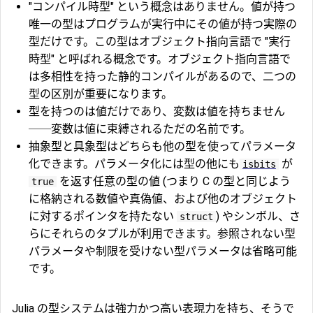
"コンパイル時型" という概念はありません。値が持つ
唯一の型はプログラムが実行中にその値が持つ実際の
型だけです。この型はオブジェクト指向言語で "実行
時型" と呼ばれる概念です。オブジェクト指向言語で
は多相性を持った静的コンパイルがあるので、二つの
型の区別が重要になります。
型を持つのは値だけであり、変数は値を持ちません
──変数は値に束縛されるただの名前です。
抽象型と具象型はどちらも他の型を使ってパラメータ
化できます。パラメータ化には型の他にも
が
isbits
を返す任意の型の値 (つまり C の型と同じよう
true
に格納される数値や真偽値、および他のオブジェクト
に対するポインタを持たない
) やシンボル、さ
struct
らにそれらのタプルが利用できます。参照されない型
パラメータや制限を受けない型パラメータは省略可能
です。
Julia の型システムは強力かつ高い表現力を持ち、そうで