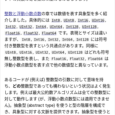
整数と浮動小数点数
の章では数値を表す具象型を多く紹
介しました。具体的には
,
,
,
,
Int8
UInt8
Int16
UInt16
,
,
,
,
,
,
Int32
UInt32
Int64
UInt64
Int128
UInt128
,
,
です。表現とサイズは違い
Float16
Float32
Float64
ますが、
,
,
,
,
には符号
Int8
Int16
Int32
Int64
Int128
付き整数型を表すという共通点があります。同様に
,
,
,
,
はどれも符号
UInt8
UInt16
UInt32
UInt64
UInt128
無し整数型を表し、また
,
,
は
Float16
Float32
Float64
浮動小数点数型を表す点で他の数値型と異なっています。
あるコードが (例えば) 整数型の引数に対して意味を持
ち、
どの
整数型であっても構わないという状況はよく発生
します。例えば最大公約数アルゴリズムは全ての整数型に
対して動作します (が、浮動小数点数型には適用できませ
ん)。抽象型 (abstract type) を使うと型の階層を構成で
き、具象型に対する文脈を提供できます。抽象型を使うと