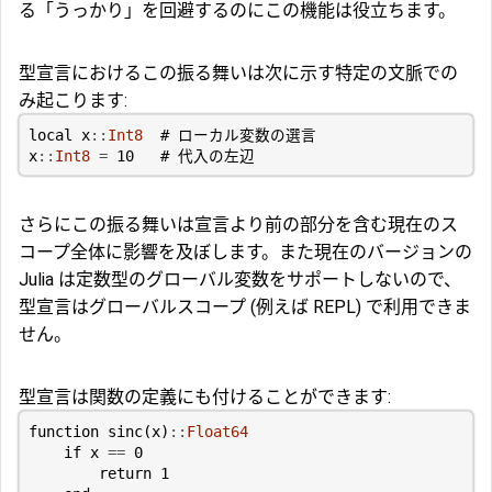
る「うっかり」を回避するのにこの機能は役立ちます。
型宣言におけるこの振る舞いは次に示す特定の文脈での
み起こります:
local
x
::
Int8
# ローカル変数の選言
x
::
Int8
=
10
# 代入の左辺
さらにこの振る舞いは宣言より前の部分を含む現在のス
コープ全体に影響を及ぼします。また現在のバージョンの
Julia は定数型のグローバル変数をサポートしないので、
型宣言はグローバルスコープ (例えば REPL) で利用できま
せん。
型宣言は関数の定義にも付けることができます:
function
sinc
(
x
)
::
Float64
if
x
==
0
return
1