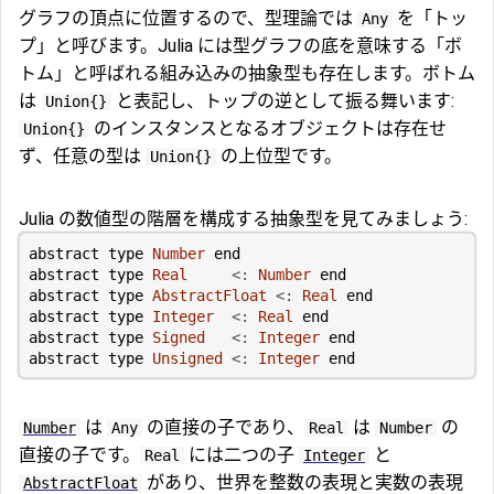
グラフの頂点に位置するので、型理論では
を「トッ
Any
プ」と呼びます。Julia には型グラフの底を意味する「ボ
トム」と呼ばれる組み込みの抽象型も存在します。ボトム
は
と表記し、トップの逆として振る舞います:
Union{}
のインスタンスとなるオブジェクトは存在せ
Union{}
ず、任意の型は
の上位型です。
Union{}
Julia の数値型の階層を構成する抽象型を見てみましょう:
abstract type
Number
end
abstract type
Real
<:
Number
end
abstract type
AbstractFloat
<:
Real
end
abstract type
Integer
<:
Real
end
abstract type
Signed
<:
Integer
end
abstract type
Unsigned
<:
Integer
end
は
の直接の子であり、
は
の
Number
Any
Real
Number
直接の子です。
には二つの子
と
Real
Integer
があり、世界を整数の表現と実数の表現
AbstractFloat