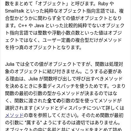
数をまとめて「オブジェクト」と呼びます。Ruby や
Smalltalk といった純粋なオブジェクト指向言語では、複
合型かどうかに関わらず全ての値がオブジェクトとなり
ます。C++ や Java といった比較的純粋でないオブジェク
ト指向言語では整数や浮動小数点数といった値はオブジ
ェクトではなく、ユーザー定義の複合型だけがメソッド
を持つ真のオブジェクトとなります。
Julia では全ての値がオブジェクトですが、関数は処理対
象のオブジェクトに結び付きません。こうする必要があ
る理由は、Julia が関数呼び出しで呼び出すべきメソッド
を決めるときに多重ディスパッチを使うためです。つまり
関数の最初の引数の型からメソッドが決まるのではな
く、関数に渡された
全ての
引数の型を使ってメソッドが
選択されます (メソッドとディスパッチについて詳しくは
メソッド
の章を参照してください)。そのため関数が最初
の引数に "属する" ようにするのは適切ではありません。
オブジェクトの中に名前と共にメソッドをまとめて詰め