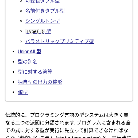
可変長タプル型
名前付きタプル型
シングルトン型
型
Type{T}
パラメトリックプリミティブ型
UnionAll 型
型の別名
型に対する演算
独自型の出力の整形
値型
伝統的に、プログラミング言語の型システムは大きく異
なる二つの派閥に分類されます: プログラムに含まれる全
ての式に対する型が実行に先立って計算できなければな