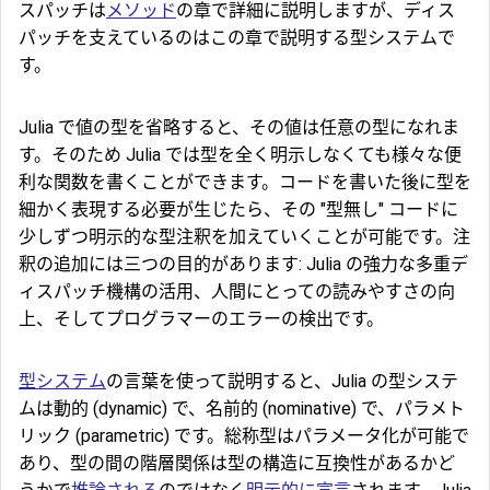
スパッチは
メソッド
の章で詳細に説明しますが、ディス
パッチを支えているのはこの章で説明する型システムで
す。
Julia で値の型を省略すると、その値は任意の型になれま
す。そのため Julia では型を全く明示しなくても様々な便
利な関数を書くことができます。コードを書いた後に型を
細かく表現する必要が生じたら、その "型無し" コードに
少しずつ明示的な型注釈を加えていくことが可能です。注
釈の追加には三つの目的があります: Julia の強力な多重デ
ィスパッチ機構の活用、人間にとっての読みやすさの向
上、そしてプログラマーのエラーの検出です。
型システム
の言葉を使って説明すると、Julia の型システ
ムは動的 (dynamic) で、名前的 (nominative) で、パラメト
リック (parametric) です。総称型はパラメータ化が可能で
あり、型の間の階層関係は型の構造に互換性があるかど