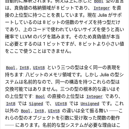
自動的に解釈されます。例えば上に示した
型の宣言
Bool
は、真偽値の格納領域が 8 ビットであり、
を直
Integer
接の上位型に持つことを表しています。現在 Julia がサポ
ートしているのは 8 ビットの倍数のサイズを持つ型だけ
であり、上のコードで使われていないサイズを使うと高い
確率で LLVM のバグを踏みます。そのため真偽値が本当
に必要とするのは 1 ビットですが、8 ビットより小さい値
をここで使うことはできません。
,
,
という三つの型は全く同一の表現を
Bool
Int8
UInt8
持ちます: 八ビットのメモリ領域です。しかし Julia の型シ
ステムは名前的なので、同一の構造を持つこれらの型は
交換可能ではありません。三つの型の根本的な違いはそ
の上位型です:
の直接の上位型は
であり、
Bool
Integer
では
で、
では
です。これ
Int8
Signed
UInt8
Unsigned
以外の
,
,
の違いは全て振る舞い ──こ
Bool
Int8
UInt8
れらの型のオブジェクトを引数に受け取った関数の動作
── にあります。名前的な型システムが必要な理由はこ