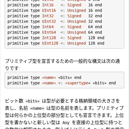
primitive type
Int16
<:
Signed
16
end
primitive type
UInt16
<:
Unsigned
16
end
primitive type
Int32
<:
Signed
32
end
primitive type
UInt32
<:
Unsigned
32
end
primitive type
Int64
<:
Signed
64
end
primitive type
UInt64
<:
Unsigned
64
end
primitive type
Int128
<:
Signed
128
end
primitive type
UInt128
<:
Unsigned
128
end
プリミティブ型を宣言するための一般的な構文は次の通
りです:
primitive type
«name»
«bits»
end
primitive type
«name»
<:
«supertype
»
«bits»
end
ビット数
は型が必要とする格納領域の大きさを
«bits»
表し、名前
は型の名前を表します。プリミティブ
«name»
型は何らかの上位型の部分型としても宣言できます。上位
型を書かないと新しい型は
を直接の上位型に持つと
Any