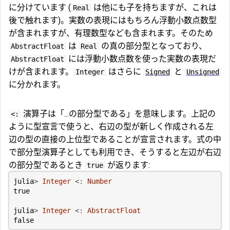
に分けています (
は他にも子を持ちますが、これは
Real
後で触れます)。実数の表現にはもちろん浮動小数点数型
が含まれますが、有理数型なども含まれます。そのため
は
の真の部分型となっており、
AbstractFloat
Real
には浮動小数点数を使った実数の表現だ
AbstractFloat
けが含まれます。
はさらに
と
Integer
Signed
Unsigned
に分かれます。
演算子は「...の部分型である」を意味します。上記の
<:
ように型宣言で使うと、右辺の型が新しく作成される左
辺の型の直接の上位型であることが宣言されます。式の中
で部分型演算子としても利用でき、そうすると左辺が右辺
の部分型であるとき
が返ります:
true
julia
>
Integer
<:
Number
true
julia
>
Integer
<:
AbstractFloat
false