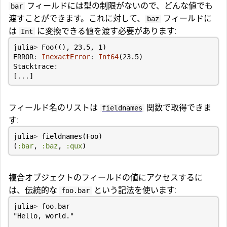
フィールドには型の制限がないので、どんな値でも
bar
渡すことができます。これに対して、
フィールドに
baz
は
に変換できる値を渡す必要があります:
Int
julia
>
Foo
((),
23.5
,
1
)
ERROR
:
InexactError
:
Int64
(
23.5
)
Stacktrace
:
[
...
]
フィールド名のリストは
関数で取得できま
fieldnames
す:
julia
>
fieldnames
(
Foo
)
(
:bar
,
:baz
,
:qux
)
複合オブジェクトのフィールドの値にアクセスするに
は、伝統的な
という記法を使います:
foo.bar
julia
>
foo
.
bar
"Hello, world."