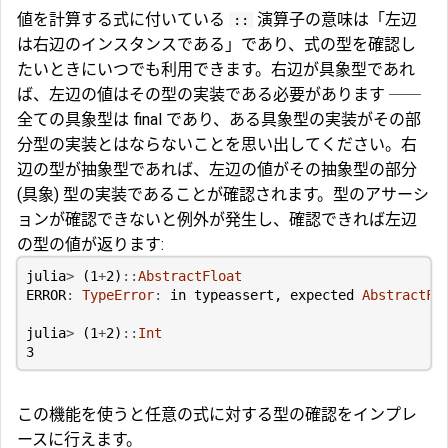
値を計算する式に付いている
演算子の意味は「左辺
::
は右辺のインスタンスである」であり、式の型を確認し
たいときにいつでも利用できます。右辺が具象型であれ
ば、左辺の値はその型の実装である必要があります ──
全ての具象型は final であり、ある具象型の実装がその部
分型の実装とはならないことを思い出してください。右
辺の型が抽象型であれば、左辺の値がその抽象型の部分
(具象) 型の実装であることが確認されます。型のアサーシ
ョンが確認できないと例外が発生し、確認できれば左辺
の型の値が返ります:
julia
>
(
1
+
2
)
::
AbstractFloat
ERROR
:
TypeError
:
in
typeassert
,
expected
AbstractFl
julia
>
(
1
+
2
)
::
Int
3
この機能を使うと任意の式に対する型の確認をインプレ
ースに行えます。