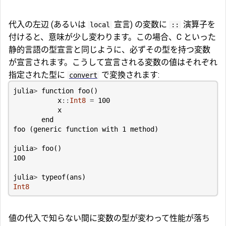
代入の左辺 (あるいは
宣言) の変数に
演算子を
local
::
付けると、意味が少し変わります。この場合、C といった
静的言語の型宣言と同じように、必ずその型を持つ変数
が宣言されます。こうして宣言される変数の値はそれぞれ
指定された型に
で変換されます:
convert
julia
>
function
foo
()
x
::
Int8
=
100
x
end
foo
(
generic
function
with
1
method
)
julia
>
foo
()
100
julia
>
typeof
(
ans
)
Int8
値の代入で知らない間に変数の型が変わって性能が落ち