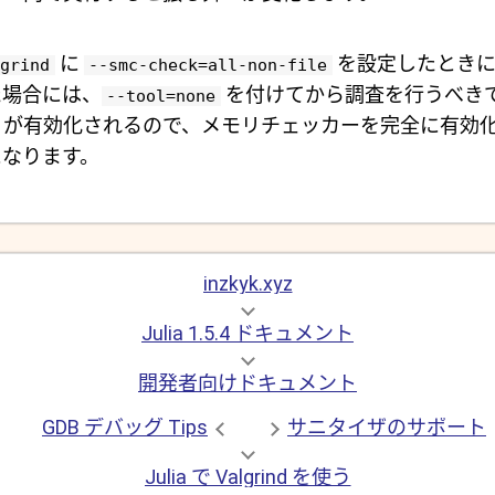
に
を設定したときに
grind
--smc-check=all-non-file
た場合には、
を付けてから調査を行うべき
--tool=none
rind が有効化されるので、メモリチェッカーを完全に有
になります。
inzkyk.xyz
Julia 1.5.4 ドキュメント
開発者向けドキュメント
GDB デバッグ Tips
サニタイザのサポート
Julia で Valgrind を使う