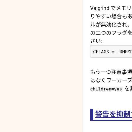
Valgrind 
りやすい場合も
ルが無効化され
の二つのフラグ
さい:
CFLAGS
=
-
DMEM
もう一つ注意事項
はなくワーカープロ
を
children=yes
警告を抑制