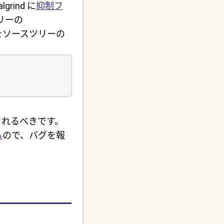
rind に
抑制フ
リーの
をソースツリーの
されるべきです。
る
ので、バグを報