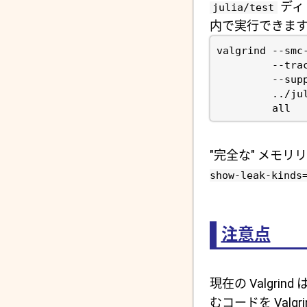
ディレ
julia/test
内で実行できます
"完全な" メモ
show-leak-kinds
注意点
現在の Valgrind 
むコードを Val