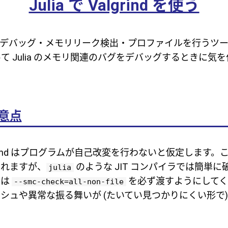
Julia で Valgrind を使う
デバッグ・メモリリーク検出・プロファイルを行うツー
d を使って Julia のメモリ関連のバグをデバッグするときに
意点
grind はプログラムが自己改変を行わないと仮定します
られますが、
のような JIT コンパイラでは簡単
julia
には
を必ず渡すようにしてく
--smc-check=all-non-file
シュや異常な振る舞いが (たいてい見つかりにくい形で)