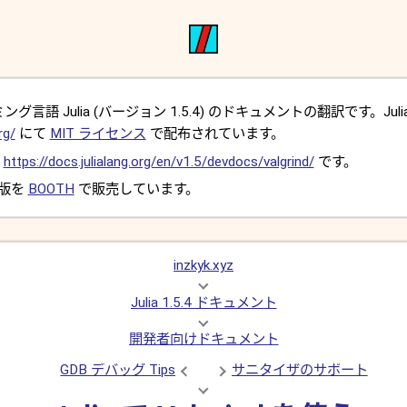
言語 Julia (バージョン 1.5.4) のドキュメントの翻訳です。Juli
rg/
にて
MIT ライセンス
で配布されています。
は
https://docs.julialang.org/en/v1.5/devdocs/valgrind/
です。
 版を
BOOTH
で販売しています。
inzkyk.xyz
Julia 1.5.4 ドキュメント
開発者向けドキュメント
GDB デバッグ Tips
サニタイザのサポート