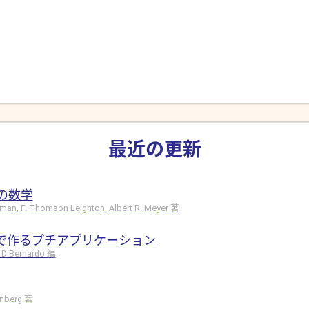
最近の更新
の数学
hman, F. Thomson Leighton, Albert R. Meyer 著
ドで作るプチアプリケーション
 DiBernardo 編
rinberg 著