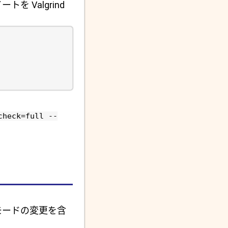
 Valgrind
check=full --
モードの変更を含