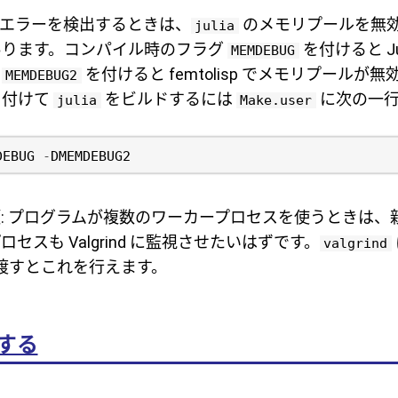
でメモリエラーを検出するときは、
のメモリプールを無
julia
あります。コンパイル時のフラグ
を付けると Ju
MEMDEBUG
、
を付けると femtolisp でメモリプールが
MEMDEBUG2
を付けて
をビルドするには
に次の一行
julia
Make.user
DEBUG
-
DMEMDEBUG2
: プログラムが複数のワーカープロセスを使うときは、
セスも Valgrind に監視させたいはずです。
valgrind
渡すとこれを行えます。
する