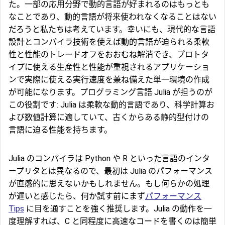
た。一部の応用分野で動的言語が好まれるのはもっとも
なことであり、動的言語が将来使われなくなることはない
だろうと私たちは考えています。幸いにも、現代的な言語
設計とコンパイラ技術を使えば動的言語が迫られる柔軟
性と性能のトレードオフをおおむね解消でき、プロトタ
イプに使える生産性と性能が重視されるアプリケーショ
ンで実際に使える実行速度を兼ね備えた単一環境の作成
が可能になります。プログラミング言語 Julia が担うのが
この役割です: Julia は柔軟な動的言語であり、科学計算お
よび数値計算に適していて、古くからある静的型付けの
言語に迫る性能を持ちます。
Julia のコンパイラは Python や R といった言語のインタ
ープリタとは異なるので、最初は Julia のパフォーマンス
が直感的に思えないかもしれません。もし何らかの処理
が遅いと感じたら、何か試す前にまず
パフォーマンス
Tips
に目を通すことを強く推奨します。Julia の動作を一
度理解すれば、C と同程度に高速なコードを書くのは簡単