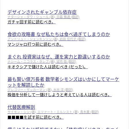
デザインされたギャンブル依存症
ナターシャ・ダウ・シュール (著), 日暮 雅通 (翻訳)
ガチャ回す前に読むべき。
食欲の攻略書 なぜ私たちは食べ過ぎてしまうのか
アンドリュー・ジェンキンソン (著), 岩田 佳代子 (翻訳)
マンジャロ打つ前に読むべき。
まぐれ 投資家はなぜ、運を実力と勘違いするのか
ナシーム・ニコラス・タレブ (著), 望月 衛 (翻訳)
キオクシアで儲けた人は読むべき (だった)。
最も賢い億万長者 数学者シモンズはいかにしてマーケ
ットを解読したか
グレゴリー・ザッカーマン (著), 水谷 淳 (翻訳)
株価を分析して一儲けしようと考えている人は読むべき。
代替医療解剖
サイモン・シン (著), エツァート・エルンスト (著), 青木薫 (翻訳)
■■■■を試す前に読むべき。