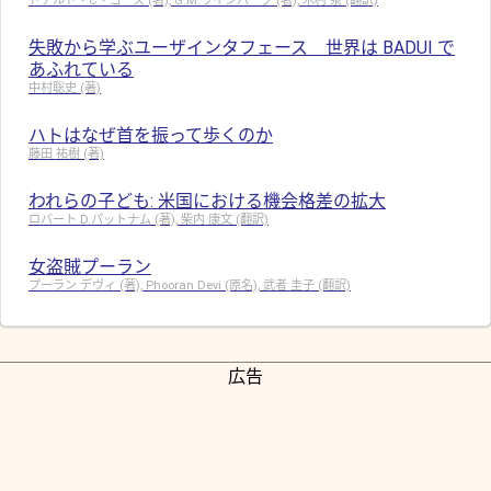
ドナルド・C・ゴース (著), G.M.ワインバーグ (著), 木村 泉 (翻訳)
失敗から学ぶユーザインタフェース 世界は BADUI で
あふれている
中村聡史 (著)
ハトはなぜ首を振って歩くのか
藤田 祐樹 (著)
われらの子ども: 米国における機会格差の拡大
ロバート D.パットナム (著), 柴内 康文 (翻訳)
女盗賊プーラン
プーラン デヴィ (著), Phooran Devi (原名), 武者 圭子 (翻訳)
広告