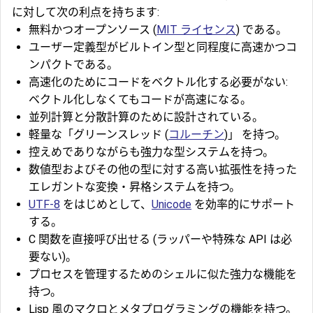
に対して次の利点を持ちます:
無料かつオープンソース (
MIT ライセンス
) である。
ユーザー定義型がビルトイン型と同程度に高速かつコ
ンパクトである。
高速化のためにコードをベクトル化する必要がない:
ベクトル化しなくてもコードが高速になる。
並列計算と分散計算のために設計されている。
軽量な「グリーンスレッド (
コルーチン
)」 を持つ。
控えめでありながらも強力な型システムを持つ。
数値型およびその他の型に対する高い拡張性を持った
エレガントな変換・昇格システムを持つ。
UTF-8
をはじめとして、
Unicode
を効率的にサポート
する。
C 関数を直接呼び出せる (ラッパーや特殊な API は必
要ない)。
プロセスを管理するためのシェルに似た強力な機能を
持つ。
Lisp 風のマクロとメタプログラミングの機能を持つ。