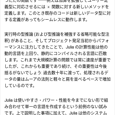
つただの関数です ──例えば加算を拡張してユーザー定
義型に対応させるには
関数に対する新しいメソッドを
+
定義します。このとき既存のコードは新しいデータ型に対
する定義があってもシームレスに動作します。
実行時の型推論 (および型推論を補強する省略可能な型注
釈) があること、そしてプロジェクト発足当初からパフォ
ーマンスに注力してきたことで、Julia の計算性能は他の
動的言語を上回り、静的にコンパイルされる言語に匹敵
します。これまで大規模計算の問題では常に速度が重要で
したが、これからも重要であり続け、その重要性は今後
揺るがないでしょう: 過去数十年に渡って、処理されるデ
ータの量はムーアの法則と軽々と肩を並べるペースで増加
しているのです。
Julia は使いやすさ・パワー・性能を今までにない形で組
み合わせて単一の言語を作成するという前例のない試み
です。上で説明した事項に加えて、Julia は他のシステム