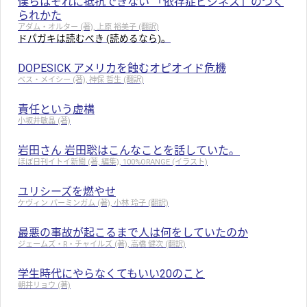
僕らはそれに抵抗できない 「依存症ビジネス」のつく
られかた
アダム・オルター (著), 上原 裕美子 (翻訳)
ドパガキは読むべき (読めるなら)。
DOPESICK アメリカを蝕むオピオイド危機
ベス・メイシー (著), 神保 哲生 (翻訳)
責任という虚構
小坂井敏晶 (著)
岩田さん 岩田聡はこんなことを話していた。
ほぼ日刊イトイ新聞 (著, 編集), 100%ORANGE (イラスト)
ユリシーズを燃やせ
ケヴィン バーミンガム (著), 小林 玲子 (翻訳)
最悪の事故が起こるまで人は何をしていたのか
ジェームズ・R・チャイルズ (著), 高橋 健次 (翻訳)
学生時代にやらなくてもいい20のこと
朝井リョウ (著)