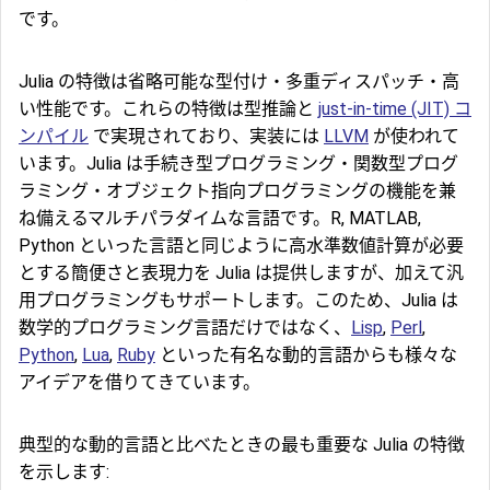
です。
Julia の特徴は省略可能な型付け・多重ディスパッチ・高
い性能です。これらの特徴は型推論と
just-in-time (JIT) コ
ンパイル
で実現されており、実装には
LLVM
が使われて
います。Julia は手続き型プログラミング・関数型プログ
ラミング・オブジェクト指向プログラミングの機能を兼
ね備えるマルチパラダイムな言語です。R, MATLAB,
Python といった言語と同じように高水準数値計算が必要
とする簡便さと表現力を Julia は提供しますが、加えて汎
用プログラミングもサポートします。このため、Julia は
数学的プログラミング言語だけではなく、
Lisp
,
Perl
,
Python
,
Lua
,
Ruby
といった有名な動的言語からも様々な
アイデアを借りてきています。
典型的な動的言語と比べたときの最も重要な Julia の特徴
を示します: