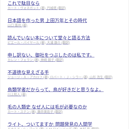
これで駄目なら
カート・ヴォネガット (著), 円城塔 (翻訳)
日本語を作った男 上田万年とその時代
山口 謠司 (著)
読んでいない本について堂々と語る方法
ピエール・バイヤール (著), 大浦 康介 (翻訳)
申し訳ない、御社をつぶしたのは私です。
カレン・フェラン (著), 神崎 朗子 (翻訳)
不道徳な見えざる手
ジョージ・Ａ・アカロフ (著), ロバート・Ｊ・シラー (著), 山形 浩生 (翻訳)
鳥類学者だからって、鳥が好きだと思うなよ。
川上和人 (著)
毛の人類史 なぜ人には毛が必要なのか
カート・ステン (著), 藤井美佐子 (翻訳)
ライト、ついてますか: 問題発見の人間学