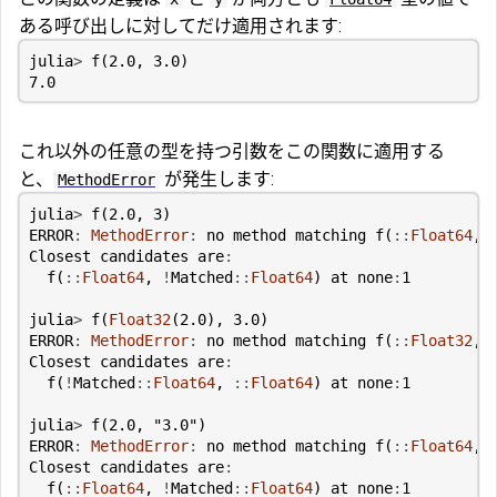
ある呼び出しに対してだけ適用されます:
julia
>
f
(
2.0
,
3.0
)
7.0
これ以外の任意の型を持つ引数をこの関数に適用する
と、
が発生します:
MethodError
julia
>
f
(
2.0
,
3
)
ERROR
:
MethodError
:
no
method
matching
f
(
::
Float64
,
Closest
candidates
are
:
f
(
::
Float64
,
!
Matched
::
Float64
)
at
none
:
1
julia
>
f
(
Float32
(
2.0
),
3.0
)
ERROR
:
MethodError
:
no
method
matching
f
(
::
Float32
,
Closest
candidates
are
:
f
(
!
Matched
::
Float64
,
::
Float64
)
at
none
:
1
julia
>
f
(
2.0
,
"3.0"
)
ERROR
:
MethodError
:
no
method
matching
f
(
::
Float64
,
Closest
candidates
are
:
f
(
::
Float64
,
!
Matched
::
Float64
)
at
none
:
1