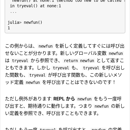
newfun
()
at
none
:
1
(
method
too
new
to
be
called
fr
in
tryeval
()
at
none
:
1
...
julia
>
newfun
()
1
この例からは、
を新しく定義してすぐには呼び出
newfun
せないことが分かります。新しいグローバル変数
newfun
は
から参照でき、
として返すこ
tryeval
return newfun
ともできます。しかし
も、
を呼び出し
tryeval
tryeval
た関数も、
が呼び出す関数も、この新しいメソ
tryeval
ッド定義
を呼び出すことはできないのです！
newfun
ただし例外があります:
REPL から
をもう一度呼
newfun
び出すと、期待通りに動作します。つまり
の新し
newfun
い定義を参照でき、呼び出すこともできます。
ただしもう一度
を呼び出すと、
の定義
tryeval
newfun