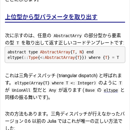
上位型から型パラメータを取り出す
次に示すのは、任意の
の部分型から要素
AbstractArry
の型
を取り出して返す正しいコードテンプレートです:
T
abstract type
AbstractArray
{
T
,
N
}
end
eltype
(
::
Type
{
<:
AbstractArray
{
T
}})
where
{
T
}
=
T
これは三角ディスパッチ (triangular dispatch) と呼ばれま
す。
のように
eltype(Array{T} where T <: Integer)
T
が
型だと
が返ります (
の
と
UnionAll
Any
Base
eltype
同様の振る舞いです)。
次の方法もあります。三角ディスパッチが行えなかったバ
ージョン 0.6 以前の Julia ではこれが唯一の正しい方法で
した: