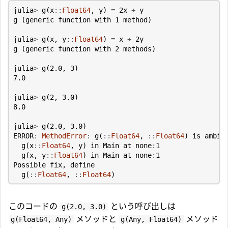
julia
>
g
(
x
::
Float64
,
y
)
=
2
x
+
y
g
(
generic
function
with
1
method
)
julia
>
g
(
x
,
y
::
Float64
)
=
x
+
2
y
g
(
generic
function
with
2
methods
)
julia
>
g
(
2.0
,
3
)
7.0
julia
>
g
(
2
,
3.0
)
8.0
julia
>
g
(
2.0
,
3.0
)
ERROR
:
MethodError
:
g
(
::
Float64
,
::
Float64
)
is
ambig
g
(
x
::
Float64
,
y
)
in
Main
at
none
:
1
g
(
x
,
y
::
Float64
)
in
Main
at
none
:
1
Possible
fix
,
define
g
(
::
Float64
,
::
Float64
)
このコードの
という呼び出しは
g(2.0, 3.0)
メソッドと
メソッド
g(Float64, Any)
g(Any, Float64)