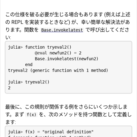
この仕様を破る必要が生じる場合もあります (例えば上述
の REPL を実装するときなど) が、幸い簡単な解決法があ
ります。関数を
で呼び出してくださ
Base.invokelatest
い:
julia
>
function
tryeval2
()
@eval
newfun2
()
=
2
Base
.
invokelatest
(
newfun2
)
end
tryeval2
(
generic
function
with
1
method
)
julia
>
tryeval2
()
2
最後に、この規則が関係する例をさらにいくつか示しま
す。まず
を、次のメソッドを持つ関数として定義し
f(x)
ます:
julia
>
f
(
x
)
=
"original definition"