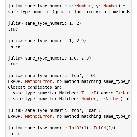
julia
>
same_type_numeric
(
x
::
Number
,
y
::
Number
)
=
fal
same_type_numeric
(
generic
function
with
2
methods
)
julia
>
same_type_numeric
(
1
,
2
)
true
julia
>
same_type_numeric
(
1
,
2.0
)
false
julia
>
same_type_numeric
(
1.0
,
2.0
)
true
julia
>
same_type_numeric
(
"foo"
,
2.0
)
ERROR
:
MethodError
:
no
method
matching
same_type_num
Closest
candidates
are
:
same_type_numeric
(
!
Matched
::
T
,
::
T
)
where
T
<:
Numbe
same_type_numeric
(
!
Matched
::
Number
,
::
Number
)
at
n
julia
>
same_type_numeric
(
"foo"
,
"bar"
)
ERROR
:
MethodError
:
no
method
matching
same_type_num
julia
>
same_type_numeric
(
Int32
(
1
),
Int64
(
2
))
false