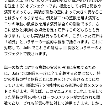
り値に関連付ける (あるいは適切な返り値がなければ例外
を送出する) オブジェクトです。概念としては同じ関数や
演算であっても、実装が引数の型によって大きく異なるこ
とは少なくありません。例えば二つの整数を足す演算と
二つの浮動小数点数を足す演算は全くの別物であり、さ
らに整数と浮動小数点数を足す演算はこのどちらとも異
なります。しかし実装は異なるものの、こういった演算は
「加算」という単一の一般的な概念で括られます。これに
対応して、Julia でこれらの処理は
関数という単一のオ
+
ブジェクトで表されます。
単一の概念に対する複数の実装を円滑に実現するため
に、Julia では関数を一度に全て定義する必要はなく、特
定の引数の型と個数ごとに処理を分けて書けるようにな
っています。関数が行う可能性のある処理の定義を
メソッ
ド
と呼びます。例えば、このマニュアルでこれまで示して
きた関数の例 (の多く) は一つのメソッドが定義された関
数であり、どれも任意の型に対して適用できます。しかし