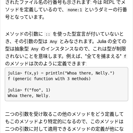
されたファイル名の行番号も示されます: 今は REPL でメ
ソッドを定義しているので、
というダミーの行番
none:1
号となっています。
メソッドの引数に
を使った型宣言が付いていないと
::
き、その引数の型は
とみなされます。Julia の全ての
Any
型は抽象型
のインスタンスなので、これは型が制限
Any
されないことを意味します。例えば、"全てを捕まえる"
f
のメソッドは次のように定義できます:
julia
>
f
(
x
,
y
)
=
println
(
"Whoa there, Nelly."
)
f
(
generic
function
with
3
methods
)
julia
>
f
(
"foo"
,
1
)
Whoa
there
,
Nelly
.
二つの引数を受け取るこの他のメソッドをどう定義して
もこのメソッドより特定的になるので、このメソッドは
二つの引数に対して適用できるメソッドの定義が他にな