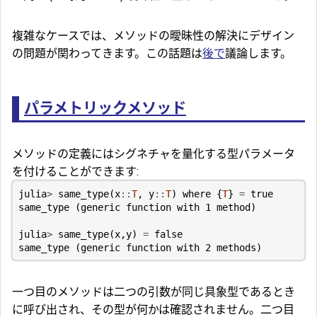
複雑なケースでは、メソッドの曖昧性の解決にデザイン
の問題が関わってきます。この話題は
後で
議論します。
パラメトリックメソッド
メソッドの定義にはシグネチャを量化する型パラメータ
を付けることができます:
julia
>
same_type
(
x
::
T
,
y
::
T
)
where
{
T
}
=
true
same_type
(
generic
function
with
1
method
)
julia
>
same_type
(
x
,
y
)
=
false
same_type
(
generic
function
with
2
methods
)
一つ目のメソッドは二つの引数が同じ具象型であるとき
に呼び出され、その型が何かは確認されません。二つ目