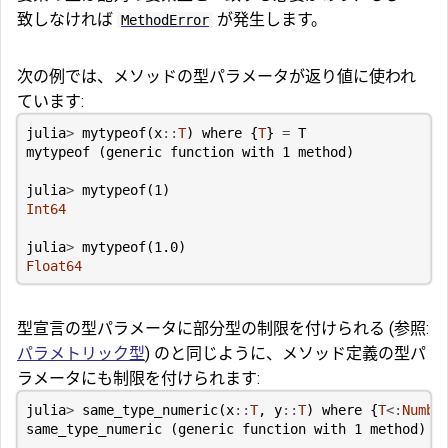
致しなければ
が発生します。
MethodError
次の例では、メソッドの型パラメータが返り値に使われ
ています:
julia
>
mytypeof
(
x
::
T
)
where
{
T
}
=
T
mytypeof
(
generic
function
with
1
method
)
julia
>
mytypeof
(
1
)
Int64
julia
>
mytypeof
(
1.0
)
Float64
型宣言の型パラメータに部分型の制限を付けられる (参照:
パラメトリック型
) のと同じように、メソッド定義の型パ
ラメータにも制限を付けられます:
julia
>
same_type_numeric
(
x
::
T
,
y
::
T
)
where
{
T
<:
Numbe
same_type_numeric
(
generic
function
with
1
method
)