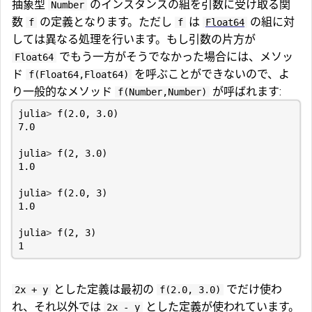
抽象型
のインスタンスの組を引数に受け取る関
Number
数
の定義となります。ただし
は
の組に対
f
f
Float64
しては異なる処理を行います。もし引数の片方が
でもう一方がそうでなかった場合には、メソッ
Float64
ド
を呼ぶことができないので、よ
f(Float64,Float64)
り一般的なメソッド
が呼ばれます:
f(Number,Number)
julia
>
f
(
2.0
,
3.0
)
7.0
julia
>
f
(
2
,
3.0
)
1.0
julia
>
f
(
2.0
,
3
)
1.0
julia
>
f
(
2
,
3
)
1
とした定義は最初の
でだけ使わ
2x + y
f(2.0, 3.0)
れ、それ以外では
とした定義が使われています。
2x - y