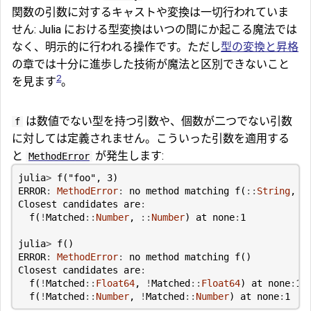
関数の引数に対するキャストや変換は一切行われていま
せん: Julia における型変換はいつの間にか起こる魔法では
なく、明示的に行われる操作です。ただし
型の変換と昇格
の章では十分に進歩した技術が魔法と区別できないこと
2
を見ます
。
は数値でない型を持つ引数や、個数が二つでない引数
f
に対しては定義されません。こういった引数を適用する
と
が発生します:
MethodError
julia
>
f
(
"foo"
,
3
)
ERROR
:
MethodError
:
no
method
matching
f
(
::
String
,
:
Closest
candidates
are
:
f
(
!
Matched
::
Number
,
::
Number
)
at
none
:
1
julia
>
f
()
ERROR
:
MethodError
:
no
method
matching
f
()
Closest
candidates
are
:
f
(
!
Matched
::
Float64
,
!
Matched
::
Float64
)
at
none
:
1
f
(
!
Matched
::
Number
,
!
Matched
::
Number
)
at
none
:
1