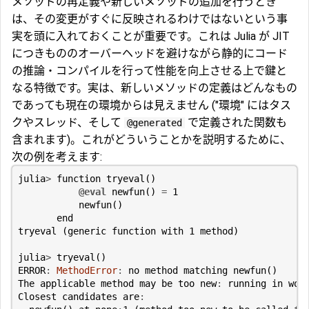
メソッドの再定義や新しいメソッドの追加を行うとき
は、その変更がすぐに反映されるわけではないという事
実を頭に入れておくことが重要です。これは Julia が JIT
につきもののオーバーヘッドを避けながら静的にコード
の推論・コンパイルを行って性能を向上させる上で鍵と
なる特徴です。実は、新しいメソッドの定義はどんなもの
であっても現在の環境からは見えません ("環境" にはタス
クやスレッド、そして
で定義された関数も
@generated
含まれます)。これがどういうことかを説明するために、
次の例を考えます:
julia
>
function
tryeval
()
@eval
newfun
()
=
1
newfun
()
end
tryeval
(
generic
function
with
1
method
)
julia
>
tryeval
()
ERROR
:
MethodError
:
no
method
matching
newfun
()
The
applicable
method
may
be
too
new
:
running
in
wor
Closest
candidates
are
: