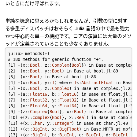
いときにだけ呼ばれます。
単純な概念に思えるかもしれませんが、引数の型に対す
る多重ディスパッチはおそらく Julia 言語の中で最も強力
かつ中心的な単一の機能です。コアの演算には大量のメソ
ッドが定義されていることも少なくありません:
julia
>
methods
(
+
)
# 180 methods for generic function "+":
[
1
]
+
(
x
::
Bool
,
z
::
Complex
{
Bool
})
in
Base
at
complex
.
[
2
]
+
(
x
::
Bool
,
y
::
Bool
)
in
Base
at
bool
.
jl
:
89
[
3
]
+
(
x
::
Bool
)
in
Base
at
bool
.
jl
:
86
[
4
]
+
(
x
::
Bool
,
y
::
T
)
where
T
<:
AbstractFloat
in
Base
[
5
]
+
(
x
::
Bool
,
z
::
Complex
)
in
Base
at
complex
.
jl
:
234
[
6
]
+
(
a
::
Float16
,
b
::
Float16
)
in
Base
at
float
.
jl
:
37
[
7
]
+
(
x
::
Float32
,
y
::
Float32
)
in
Base
at
float
.
jl
:
37
[
8
]
+
(
x
::
Float64
,
y
::
Float64
)
in
Base
at
float
.
jl
:
37
[
9
]
+
(
z
::
Complex
{
Bool
},
x
::
Bool
)
in
Base
at
complex
.
[
10
]
+
(
z
::
Complex
{
Bool
},
x
::
Real
)
in
Base
at
complex
[
11
]
+
(
x
::
Char
,
y
::
Integer
)
in
Base
at
char
.
jl
:
40
[
12
]
+
(
c
::
BigInt
,
x
::
BigFloat
)
in
Base
.
MPFR
at
mpfr
.
[
13
]
+
(
a
::
BigInt
,
b
::
BigInt
,
c
::
BigInt
,
d
::
BigInt
,
e