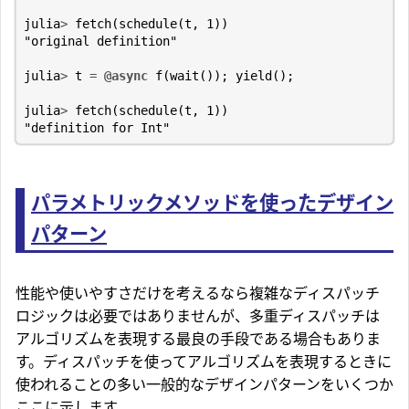
julia
>
fetch
(
schedule
(
t
,
1
))
"original definition"
julia
>
t
=
@async
f
(
wait
());
yield
();
julia
>
fetch
(
schedule
(
t
,
1
))
"definition for Int"
パラメトリックメソッドを使ったデザイン
パターン
性能や使いやすさだけを考えるなら複雑なディスパッチ
ロジックは必要ではありませんが、多重ディスパッチは
アルゴリズムを表現する最良の手段である場合もありま
す。ディスパッチを使ってアルゴリズムを表現するときに
使われることの多い一般的なデザインパターンをいくつか
ここに示します。