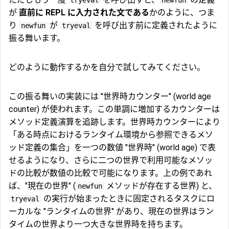
が
直前に REPL に入力された文である
かのように、つま
り
が
を呼び出す前に定義されたように
newfun
tryeval
振る舞います。
どのように動作するかを自分で試してみてください。
この振る舞いの実装には "世界時カウンター" (world age
counter) が使われます。この単調に増加するカウンターは
メソッド定義演算を追跡します。世界時カウンターにより
「ある時点におけるランタイム環境から参照できるメソ
ッド定義の集合」を一つの数値 "世界時" (world age) で表
せるようになり、さらに二つの世界で利用可能なメソッ
ドの比較が数値の比較で可能になります。上の例であれ
ば、"現在の世界" (
メソッドが存在する世界) と、
newfun
の実行が始まったときに固定されるタスクにロ
tryeval
ーカルな "ランタイムの世界" があり、現在の世界はラン
タイムの世界より一つ大きな世界時を持ちます。