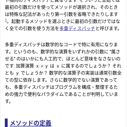
ト指向のディスパッチと異なります: そういった言語では
最初の引数だけを使ってメソッドが選択され、そのとき
は特殊な記法があったり第一引数を省略できたりします
1
。起動するメソッドを選ぶときに最初の引数だけではな
く全ての引数を使う方法を
多重ディスパッチ
と呼びます。
多重ディスパッチは数学的なコードで特に有用になりま
す。というのも、数学的な演算をいずれかの引数に "属さ
せる" のはいかにも人工的で、ほとんど意味をなさないの
です: 加算演算
は
に属するのでしょうか？ それ
x + y
x
とも
でしょうか？ 数学的な演算子の実装は通常引数全
y
ての型に依存します。さらに数学的でない演算であって
も、多重ディスパッチはプログラムを構成・整理するた
めの強力で便利なパラダイムであることが判明していま
す。
メソッドの定義