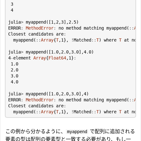
3
4
julia
>
myappend
([
1
,
2
,
3
],
2.5
)
ERROR
:
MethodError
:
no
method
matching
myappend
(
::
Ar
Closest
candidates
are
:
myappend
(
::
Array
{
T
,
1
},
!
Matched
::
T
)
where
T
at
non
julia
>
myappend
([
1.0
,
2.0
,
3.0
],
4.0
)
4
-
element
Array
{
Float64
,
1
}
:
1.0
2.0
3.0
4.0
julia
>
myappend
([
1.0
,
2.0
,
3.0
],
4
)
ERROR
:
MethodError
:
no
method
matching
myappend
(
::
Ar
Closest
candidates
are
:
myappend
(
::
Array
{
T
,
1
},
!
Matched
::
T
)
where
T
at
non
この例から分かるように、
で配列に追加される
myappend
要素の型は配列の要素型と一致する必要があり、もし一