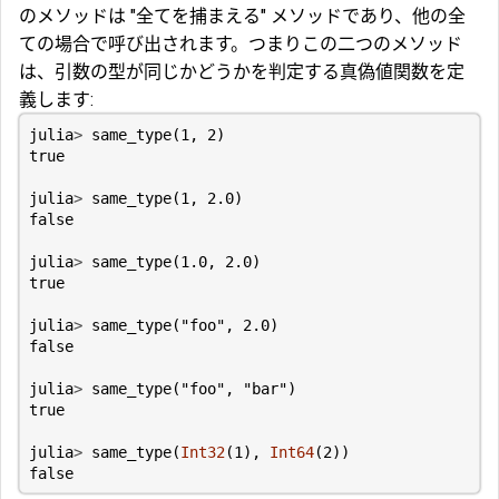
のメソッドは "全てを捕まえる" メソッドであり、他の全
ての場合で呼び出されます。つまりこの二つのメソッド
は、引数の型が同じかどうかを判定する真偽値関数を定
義します:
julia
>
same_type
(
1
,
2
)
true
julia
>
same_type
(
1
,
2.0
)
false
julia
>
same_type
(
1.0
,
2.0
)
true
julia
>
same_type
(
"foo"
,
2.0
)
false
julia
>
same_type
(
"foo"
,
"bar"
)
true
julia
>
same_type
(
Int32
(
1
),
Int64
(
2
))
false