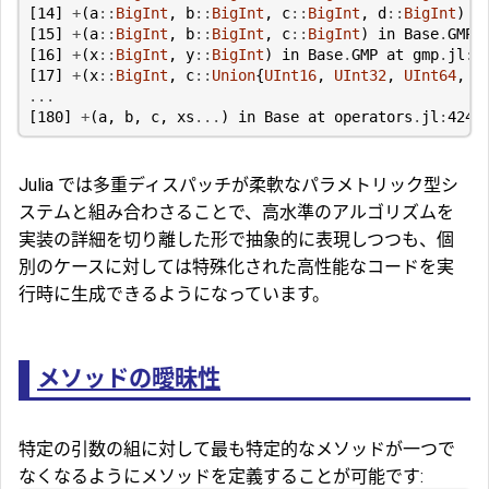
[
14
]
+
(
a
::
BigInt
,
b
::
BigInt
,
c
::
BigInt
,
d
::
BigInt
)
i
[
15
]
+
(
a
::
BigInt
,
b
::
BigInt
,
c
::
BigInt
)
in
Base
.
GMP
[
16
]
+
(
x
::
BigInt
,
y
::
BigInt
)
in
Base
.
GMP
at
gmp
.
jl
:
3
[
17
]
+
(
x
::
BigInt
,
c
::
Union
{
UInt16
,
UInt32
,
UInt64
,
U
...
[
180
]
+
(
a
,
b
,
c
,
xs
...
)
in
Base
at
operators
.
jl
:
424
Julia では多重ディスパッチが柔軟なパラメトリック型シ
ステムと組み合わさることで、高水準のアルゴリズムを
実装の詳細を切り離した形で抽象的に表現しつつも、個
別のケースに対しては特殊化された高性能なコードを実
行時に生成できるようになっています。
メソッドの曖昧性
特定の引数の組に対して最も特定的なメソッドが一つで
なくなるようにメソッドを定義することが可能です: