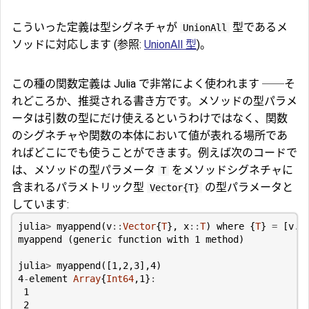
こういった定義は型シグネチャが
型であるメ
UnionAll
ソッドに対応します (参照:
UnionAll 型
)。
この種の関数定義は Julia で非常によく使われます ──そ
れどころか、推奨される書き方です。メソッドの型パラメ
ータは引数の型にだけ使えるというわけではなく、関数
のシグネチャや関数の本体において値が表れる場所であ
ればどこにでも使うことができます。例えば次のコードで
は、メソッドの型パラメータ
をメソッドシグネチャに
T
含まれるパラメトリック型
の型パラメータと
Vector{T}
しています:
julia
>
myappend
(
v
::
Vector
{
T
},
x
::
T
)
where
{
T
}
=
[
v
..
myappend
(
generic
function
with
1
method
)
julia
>
myappend
([
1
,
2
,
3
],
4
)
4
-
element
Array
{
Int64
,
1
}
:
1
2