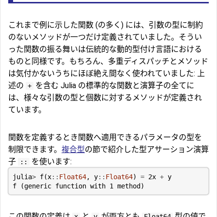
これまで例に示した関数 (の多く) には、引数の型に制約
のないメソッドが一つだけ定義されていました。そうい
った関数の振る舞いは伝統的な動的型付け言語における
ものと同様です。もちろん、多重ディスパッチとメソッド
は気付かないうちにほぼ絶え間なく使われていました: 上
述の
を含む Julia の標準的な関数と演算子の全てに
+
は、様々な引数の型と個数に対するメソッドが定義され
ています。
関数を定義するとき関数へ適用できるパラメータの型を
制限できます。
複合型
の節で紹介した型アサーション演算
子
を使います:
::
julia
>
f
(
x
::
Float64
,
y
::
Float64
)
=
2
x
+
y
f
(
generic
function
with
1
method
)
この関数の定義は
と
が両方とも
型の値で
x
y
Float64