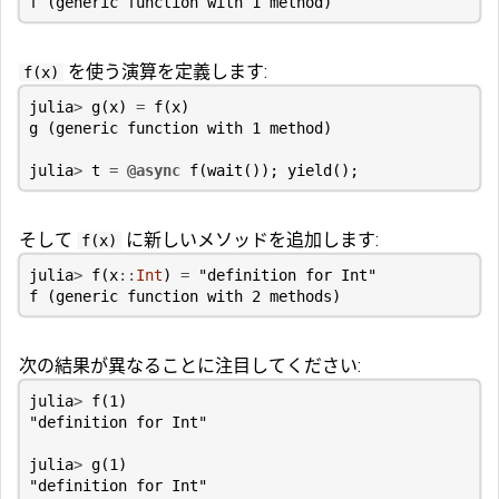
f
(
generic
function
with
1
method
)
を使う演算を定義します:
f(x)
julia
>
g
(
x
)
=
f
(
x
)
g
(
generic
function
with
1
method
)
julia
>
t
=
@async
f
(
wait
());
yield
();
そして
に新しいメソッドを追加します:
f(x)
julia
>
f
(
x
::
Int
)
=
"definition for Int"
f
(
generic
function
with
2
methods
)
次の結果が異なることに注目してください:
julia
>
f
(
1
)
"definition for Int"
julia
>
g
(
1
)
"definition for Int"