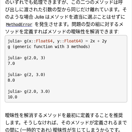
のいずれでも処理できますが、この二つのメソッドは呼
び出しに渡された引数の型から同じだけ離れています。そ
のような場合 Julia はメソッドを適当に選ぶことはせずに
を発生させます。問題の型の組に対するメ
MethodError
ソッドを定義すればメソッドの曖昧性を解消できます:
julia
>
g
(
x
::
Float64
,
y
::
Float64
)
=
2
x
+
2
y
g
(
generic
function
with
3
methods
)
julia
>
g
(
2.0
,
3
)
7.0
julia
>
g
(
2
,
3.0
)
8.0
julia
>
g
(
2.0
,
3.0
)
10.0
曖昧性を解消するメソッドを最初に定義することを推奨
します。そうしなければ、そのメソッドが定義されるまで
の間に (一時的であれ) 曖昧性が生じてしまうからです。