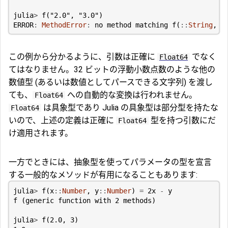
julia
>
f
(
"2.0"
,
"3.0"
)
ERROR
:
MethodError
:
no
method
matching
f
(
::
String
,
:
この例から分かるように、引数は正確に
でなく
Float64
てはなりません。32 ビットの浮動小数点数のような他の
数値型 (あるいは数値としてパースできる文字列) を渡し
ても、
への自動的な変換は行われません。
Float64
は具象型であり Julia の具象型は部分型を持たな
Float64
いので、上述の定義は正確に
型を持つ引数にだ
Float64
け適用されます。
一方でときには、抽象型を使ってパラメータの型を宣言
する一般的なメソッドが有用になることもあります:
julia
>
f
(
x
::
Number
,
y
::
Number
)
=
2
x
-
y
f
(
generic
function
with
2
methods
)
julia
>
f
(
2.0
,
3
)