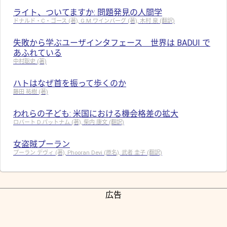
ライト、ついてますか: 問題発見の人間学
ドナルド・C・ゴース (著), G.M.ワインバーグ (著), 木村 泉 (翻訳)
失敗から学ぶユーザインタフェース 世界は BADUI で
あふれている
中村聡史 (著)
ハトはなぜ首を振って歩くのか
藤田 祐樹 (著)
われらの子ども: 米国における機会格差の拡大
ロバート D.パットナム (著), 柴内 康文 (翻訳)
女盗賊プーラン
プーラン デヴィ (著), Phooran Devi (原名), 武者 圭子 (翻訳)
広告