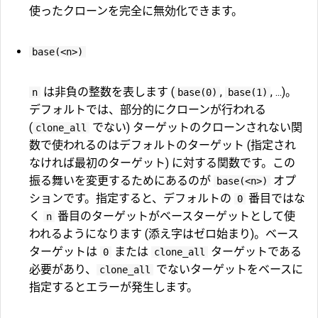
使ったクローンを完全に無効化できます。
base(<n>)
は非負の整数を表します (
,
, ...)。
n
base(0)
base(1)
デフォルトでは、部分的にクローンが行われる
(
でない) ターゲットのクローンされない関
clone_all
数で使われるのはデフォルトのターゲット (指定され
なければ最初のターゲット) に対する関数です。この
振る舞いを変更するためにあるのが
オプ
base(<n>)
ションです。指定すると、デフォルトの
番目ではな
0
く
番目のターゲットがベースターゲットとして使
n
われるようになります (添え字はゼロ始まり)。ベース
ターゲットは
または
ターゲットである
0
clone_all
必要があり、
でないターゲットをベースに
clone_all
指定するとエラーが発生します。