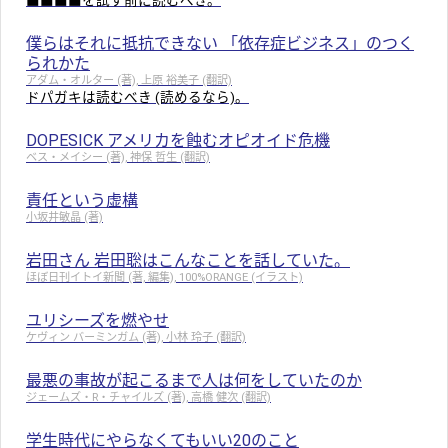
僕らはそれに抵抗できない 「依存症ビジネス」のつく
られかた
アダム・オルター (著), 上原 裕美子 (翻訳)
ドパガキは読むべき (読めるなら)。
DOPESICK アメリカを蝕むオピオイド危機
ベス・メイシー (著), 神保 哲生 (翻訳)
責任という虚構
小坂井敏晶 (著)
岩田さん 岩田聡はこんなことを話していた。
ほぼ日刊イトイ新聞 (著, 編集), 100%ORANGE (イラスト)
ユリシーズを燃やせ
ケヴィン バーミンガム (著), 小林 玲子 (翻訳)
最悪の事故が起こるまで人は何をしていたのか
ジェームズ・R・チャイルズ (著), 高橋 健次 (翻訳)
学生時代にやらなくてもいい20のこと