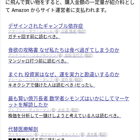
に飛んで買い物をすると、購入金額の一定量が紹介料とし
て Amazon からサイト運営者に支払われます。
デザインされたギャンブル依存症
ナターシャ・ダウ・シュール (著), 日暮 雅通 (翻訳)
ガチャ回す前に読むべき。
食欲の攻略書 なぜ私たちは食べ過ぎてしまうのか
アンドリュー・ジェンキンソン (著), 岩田 佳代子 (翻訳)
マンジャロ打つ前に読むべき。
まぐれ 投資家はなぜ、運を実力と勘違いするのか
ナシーム・ニコラス・タレブ (著), 望月 衛 (翻訳)
キオクシアで儲けた人は読むべき (だった)。
最も賢い億万長者 数学者シモンズはいかにしてマーケ
ットを解読したか
グレゴリー・ザッカーマン (著), 水谷 淳 (翻訳)
株価を分析して一儲けしようと考えている人は読むべき。
代替医療解剖
サイモン・シン (著), エツァート・エルンスト (著), 青木薫 (翻訳)
■■■■を試す前に読むべき。