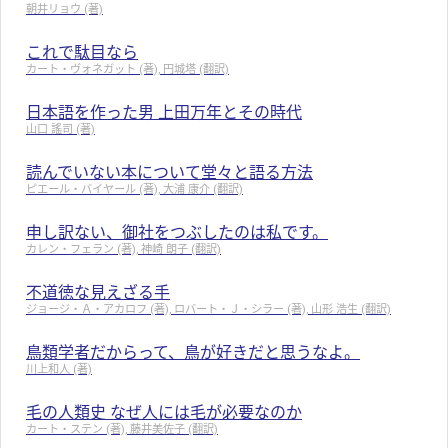
朝井リョウ (著)
これで駄目なら
カート・ヴォネガット (著), 円城塔 (翻訳)
日本語を作った男 上田万年とその時代
山口 謠司 (著)
読んでいない本について堂々と語る方法
ピエール・バイヤール (著), 大浦 康介 (翻訳)
申し訳ない、御社をつぶしたのは私です。
カレン・フェラン (著), 神崎 朗子 (翻訳)
不道徳な見えざる手
ジョージ・Ａ・アカロフ (著), ロバート・Ｊ・シラー (著), 山形 浩生 (翻訳)
鳥類学者だからって、鳥が好きだと思うなよ。
川上和人 (著)
毛の人類史 なぜ人には毛が必要なのか
カート・ステン (著), 藤井美佐子 (翻訳)