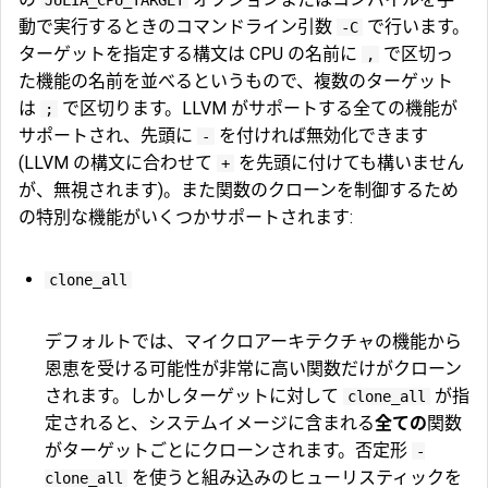
動で実行するときのコマンドライン引数
で行います。
-C
ターゲットを指定する構文は CPU の名前に
で区切っ
,
た機能の名前を並べるというもので、複数のターゲット
は
で区切ります。LLVM がサポートする全ての機能が
;
サポートされ、先頭に
を付ければ無効化できます
-
(LLVM の構文に合わせて
を先頭に付けても構いません
+
が、無視されます)。また関数のクローンを制御するため
の特別な機能がいくつかサポートされます:
clone_all
デフォルトでは、マイクロアーキテクチャの機能から
恩恵を受ける可能性が非常に高い関数だけがクローン
されます。しかしターゲットに対して
が指
clone_all
定されると、システムイメージに含まれる
全ての
関数
がターゲットごとにクローンされます。否定形
-
を使うと組み込みのヒューリスティックを
clone_all