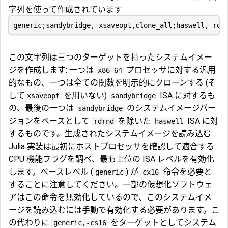
字列を使って作成されています:
この文字列は三つのターゲットを持ったシステムイメー
ジを作成します: 一つは
プロセッサに対する汎用
x86_64
的なもの、一つは全ての関数を明示的にクローンする (そ
して
を用いない)
ISA に対するも
xsaveopt
sandybridge
の、最後の一つは
のシステムイメージバー
sandybridge
ジョンをベースとして
を除いた
ISA に対
rdrnd
haswell
するものです。生成されたシステムイメージを読み込む
Julia 実装は最初にホストプロセッサを確認して適合する
CPU 機能フラグを調べ、最も上位の ISA レベルを有効化
します。ベースレベル (
) が
命令を必要と
generic
cx16
することに注意してください。一部の仮想化ソフトウェ
アはこの命令を無効化しているので、このシステムイメ
ージを読み込むには手動で有効化する必要があります。こ
の代わりに
をターゲットとしてシステム
generic,-cs16