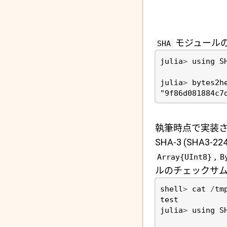
モジュールの
SHA
julia
>
using
S
julia
>
bytes2h
"9f86d081884c7
執筆時点で実装されているの
SHA-3 (SHA3-
,
Array{UInt8}
B
ルのチェックサム
shell
>
cat
/
tm
test
julia
>
using
S