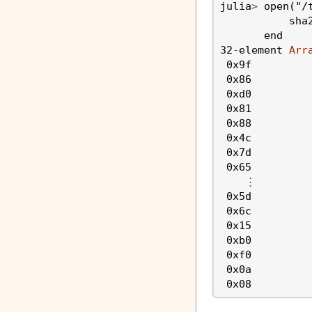
julia
>
open
(
"/
sha
end
32
-
element
Arr
0x9f
0x86
0xd0
0x81
0x88
0x4c
0x7d
0x65
⋮
0x5d
0x6c
0x15
0xb0
0xf0
0x0a
0x08