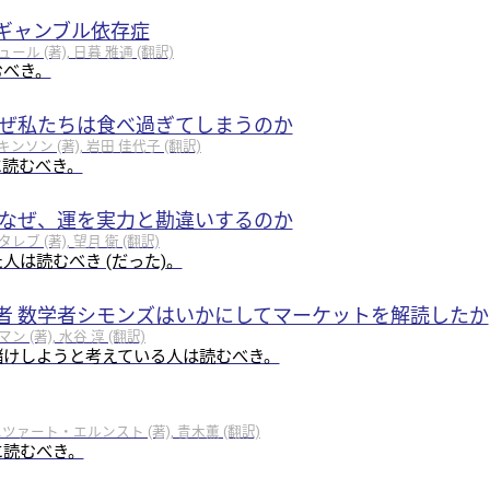
ギャンブル依存症
 (著), 日暮 雅通 (翻訳)
むべき。
なぜ私たちは食べ過ぎてしまうのか
ソン (著), 岩田 佳代子 (翻訳)
に読むべき。
はなぜ、運を実力と勘違いするのか
 (著), 望月 衛 (翻訳)
人は読むべき (だった)。
者 数学者シモンズはいかにしてマーケットを解読したか
(著), 水谷 淳 (翻訳)
儲けしようと考えている人は読むべき。
エツァート・エルンスト (著), 青木薫 (翻訳)
に読むべき。