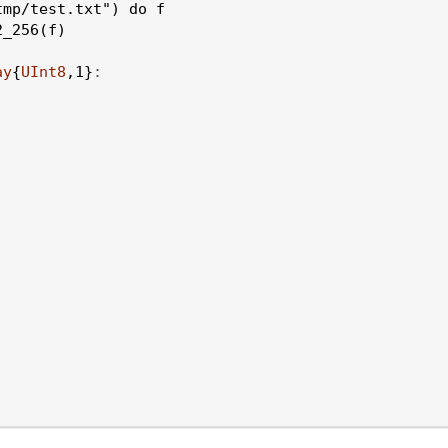
tmp/test.txt"
)
do
f
2_256
(
f
)
ay
{
UInt8
,
1
}
: