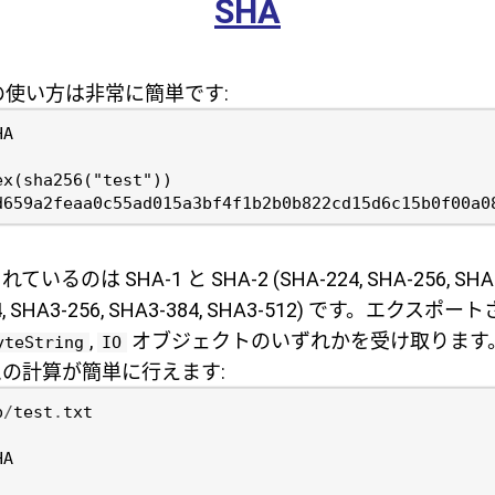
SHA
使い方は非常に簡単です:
HA
ex
(
sha256
(
"test"
))
d659a2feaa0c55ad015a3bf4f1b2b0b822cd15d6c15b0f00a0
は SHA-1 と SHA-2 (SHA-224, SHA-256, SHA-38
224, SHA3-256, SHA3-384, SHA3-512) です。エクス
,
オブジェクトのいずれかを受け取ります
yteString
IO
の計算が簡単に行えます:
p
/
test
.
txt
HA