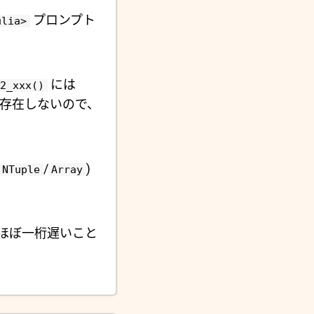
プロンプト
ulia>
には
2_xxx()
が存在しないので、
/
)
NTuple
Array
てほぼ一桁遅いこと