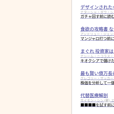
デザインされた
ナターシャ・ダウ・シュール
ガチャ回す前に読
食欲の攻略書 
アンドリュー・ジェンキン
マンジャロ打つ前
まぐれ 投資家
ナシーム・ニコラス・タレブ
キオクシアで儲けた
最も賢い億万長
グレゴリー・ザッカーマン 
株価を分析して一
代替医療解剖
サイモン・シン (著), 
■■■■を試す前