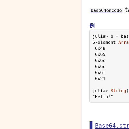
も
base64encode
例
julia
>
b
=
bas
6
-
element
Arra
0x48
0x65
0x6c
0x6c
0x6f
0x21
julia
>
String
(
"Hello!"
Base64.st