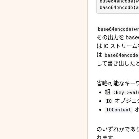
base64encode(w
その出力を ba
は IO ストリ
は
base64encode
して書き出したと
省略可能なキー
組
:key=>val
オブジェ
IO
オ
IOContext
のいずれかであ
れます。