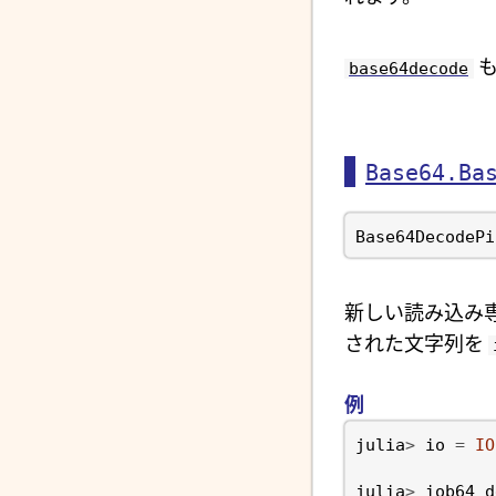
も
base64decode
Base64.Ba
新しい読み込み専
された文字列を
例
julia
>
io
=
IO
julia
>
iob64_d