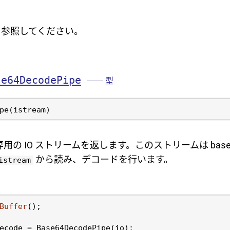
参照してください。
se64DecodePipe
── 型
用の IO ストリームを返します。このストリームは base
から読み、デコードを行います。
istream
Buffer
();
ecode
=
Base64DecodePipe
(
io
);