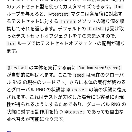
のテストセット型を使ってカスタマイズできます。
for
ループを与えると、
マクロは各反復に対応す
@testset
るテストセットに対する
メソッドの返り値を収
finish
集してそれを返します。デフォルトの
は受け取
finish
ったテストセットオブジェクトをそのまま返すので、
ループではテストセットオブジェクトの配列が返り
for
ます。
の本体を実行する前に
@testset
Random.seed!(seed)
が自動的に呼ばれます。ここで
は現在のグローバ
seed
ル RNG の現在のシードです。さらに本体の実行が終わる
とグローバル RNG の状態は
の前の状態に復元
@testset
されます。これはテストが失敗した場合にも容易に再現
性が得られるようにするためであり、グローバル RNG の
状態に対する副作用を持つ
であっても自由な
@testset
並べ替えが可能になります。