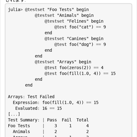
julia
>
@testset
"Foo Tests"
begin
@testset
"Animals"
begin
@testset
"Felines"
begin
@test
foo
(
"cat"
)
==
9
end
@testset
"Canines"
begin
@test
foo
(
"dog"
)
==
9
end
end
@testset
"Arrays"
begin
@test
foo
(
zeros
(
2
))
==
4
@test
foo
(
fill
(
1.0
,
4
))
==
15
end
end
Arrays
:
Test
Failed
Expression
:
foo
(
fill
(
1.0
,
4
))
==
15
Evaluated
:
16
==
15
[
...
]
Test
Summary
:
|
Pass
Fail
Total
Foo
Tests
|
3
1
4
Animals
|
2
2