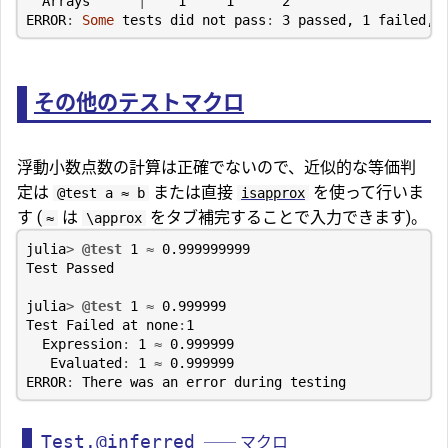
Arrays
|
1
1
2
ERROR
:
Some
tests
did
not
pass
:
3
passed
,
1
failed
,
その他のテストマクロ
浮動小数点数の計算は正確でないので、近似的な等価判
定は
または直接
を使って行いま
@test a ≈ b
isapprox
す (
は
をタブ補完することで入力できます)。
≈
\approx
julia
>
@test
1
≈
0.999999999
Test
Passed
julia
>
@test
1
≈
0.999999
Test
Failed
at
none
:
1
Expression
:
1
≈
0.999999
Evaluated
:
1
≈
0.999999
ERROR
:
There
was
an
error
during
testing
Test.@inferred
── マクロ