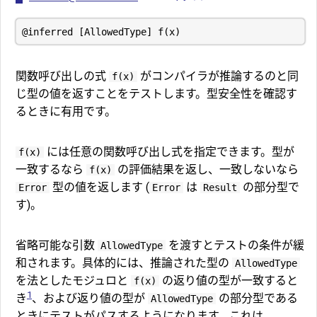
関数呼び出しの式
がコンパイラが推論するのと同
f(x)
じ型の値を返すことをテストします。型安全性を確認す
るときに有用です。
には任意の関数呼び出し式を指定できます。型が
f(x)
一致するなら
の評価結果を返し、一致しないなら
f(x)
型の値を返します (
は
の部分型で
Error
Error
Result
す)。
省略可能な引数
を渡すとテストの条件が緩
AllowedType
和されます。具体的には、推論された型の
AllowedType
を法としたモジュロと
の返り値の型が一致すると
f(x)
1
き
、および返り値の型が
の部分型である
AllowedType
ときにテストがパスするようになります。これは