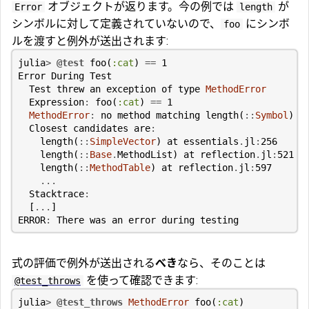
オブジェクトが返ります。今の例では
が
Error
length
シンボルに対して定義されていないので、
にシンボ
foo
ルを渡すと例外が送出されます:
julia
>
@test
foo
(
:cat
)
==
1
Error
During
Test
Test
threw
an
exception
of
type
MethodError
Expression
:
foo
(
:cat
)
==
1
MethodError
:
no
method
matching
length
(
::
Symbol
)
Closest
candidates
are
:
length
(
::
SimpleVector
)
at
essentials
.
jl
:
256
length
(
::
Base
.
MethodList
)
at
reflection
.
jl
:
521
length
(
::
MethodTable
)
at
reflection
.
jl
:
597
...
Stacktrace
:
[
...
]
ERROR
:
There
was
an
error
during
testing
式の評価で例外が送出される
べき
なら、そのことは
を使って確認できます:
@test_throws
julia
>
@test_throws
MethodError
foo
(
:cat
)