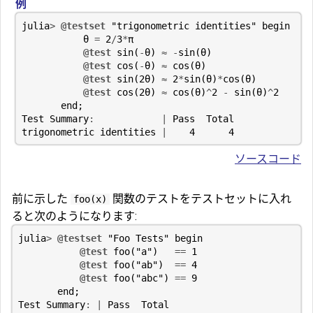
例
julia
>
@testset
"trigonometric identities"
begin
θ
=
2
/
3
*
π
@test
sin
(
-
θ
)
≈
-
sin
(
θ
)
@test
cos
(
-
θ
)
≈
cos
(
θ
)
@test
sin
(
2
θ
)
≈
2
*
sin
(
θ
)
*
cos
(
θ
)
@test
cos
(
2
θ
)
≈
cos
(
θ
)
^
2
-
sin
(
θ
)
^
2
end
;
Test
Summary
:
|
Pass
Total
trigonometric
identities
|
4
4
ソースコード
前に示した
関数のテストをテストセットに入れ
foo(x)
ると次のようになります:
julia
>
@testset
"Foo Tests"
begin
@test
foo
(
"a"
)
==
1
@test
foo
(
"ab"
)
==
4
@test
foo
(
"abc"
)
==
9
end
;
Test
Summary
:
|
Pass
Total