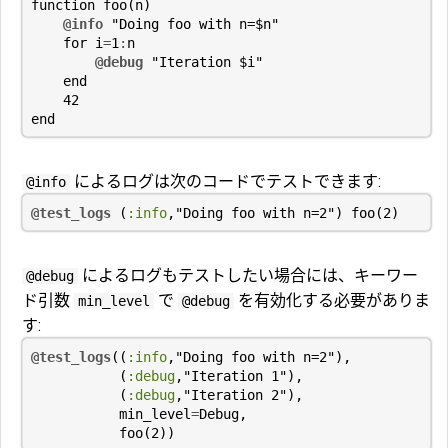
function
foo
(
n
)
@info
"Doing foo with n=
$n
"
for
i
=
1
:
n
@debug
"Iteration 
$i
"
end
42
end
によるログは次のコードでテストできます:
@info
@test_logs
(
:info
,
"Doing foo with n=2"
)
foo
(
2
)
によるログもテストしたい場合には、キーワー
@debug
ド引数
で
を有効化する必要がありま
min_level
@debug
す:
@test_logs
((
:info
,
"Doing foo with n=2"
),
(
:debug
,
"Iteration 1"
),
(
:debug
,
"Iteration 2"
),
min_level
=
Debug
,
foo
(
2
))