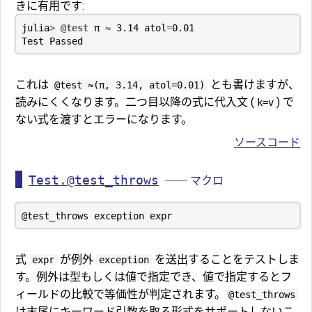
きに有用です:
julia
>
@test
π
≈
3.14
atol
=
0.01
Test
Passed
これは
とも書けますが、
@test ≈(π, 3.14, atol=0.01)
読みにくくなります。二つ目以降の式に代入文 (
) で
k=v
ない式を渡すとエラーになります。
ソースコード
Test.@test_throws
── マクロ
式
が例外
を送出することをテストしま
expr
exception
す。例外は型もしくは値で指定でき、値で指定するとフ
ィールドの比較で等価性が判定されます。
@test_throws
は末尾にキーワード引数を取る形式をサポートしないこ