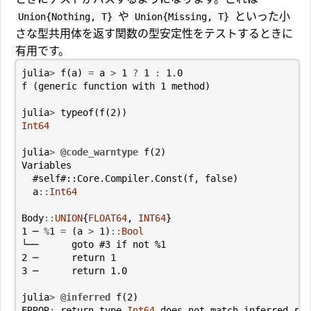
や
といった小
Union{Nothing, T}
Union{Missing, T}
さな型共用体を返す関数の型安定性をテストするときに
有用です。
julia
>
f
(
a
)
=
a
>
1
?
1
:
1.0
f
(
generic
function
with
1
method
)
julia
>
typeof
(
f
(
2
))
Int64
julia
>
@code_warntype
f
(
2
)
Variables
#self#::Core.Compiler.Const(f, false)
a
::
Int64
Body
::
UNION
{
FLOAT64
,
INT64
}
1
─
%
1
=
(
a
>
1
)
::
Bool
└──
goto
#3 if not %1
2
─
return
1
3
─
return
1.0
julia
>
@inferred
f
(
2
)
ERROR
:
return
type
Int64
does
not
match
inferred
ret