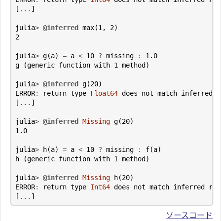
[
...
]
julia
>
@inferred
max
(
1
,
2
)
2
julia
>
g
(
a
)
=
a
<
10
?
missing
:
1.0
g
(
generic
function
with
1
method
)
julia
>
@inferred
g
(
20
)
ERROR
:
return
type
Float64
does
not
match
inferred
r
[
...
]
julia
>
@inferred
Missing
g
(
20
)
1.0
julia
>
h
(
a
)
=
a
<
10
?
missing
:
f
(
a
)
h
(
generic
function
with
1
method
)
julia
>
@inferred
Missing
h
(
20
)
ERROR
:
return
type
Int64
does
not
match
inferred
ret
[
...
]
ソースコード