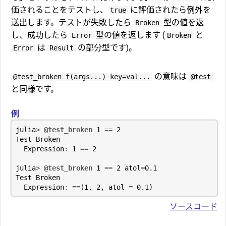
価されることをテストし、
に評価されたら例外を
true
送出します。テストが失敗したら
型の値を返
Broken
し、成功したら
型の値を返します (
と
Error
Broken
は
の部分型です)。
Error
Result
の意味は
@test_broken f(args...) key=val...
@test
と同様です。
例
julia
>
@test_broken
1
==
2
Test
Broken
Expression
:
1
==
2
julia
>
@test_broken
1
==
2
atol
=
0.1
Test
Broken
Expression
:
==
(
1
,
2
,
atol
=
0.1
)
ソースコード