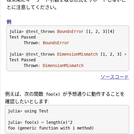
とに注意してください。
例
julia
>
@test_throws
BoundsError
[
1
,
2
,
3
][
4
]
Test
Passed
Thrown
:
BoundsError
julia
>
@test_throws
DimensionMismatch
[
1
,
2
,
3
]
+
[
1
Test
Passed
Thrown
:
DimensionMismatch
ソースコード
例えば、次の関数
が予想通りに動作することを
foo(x)
確認したいとします:
julia
>
using
Test
julia
>
foo
(
x
)
=
length
(
x
)
^
2
foo
(
generic
function
with
1
method
)