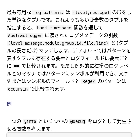
最も有用な
は
の形をし
log_patterns
(level,message)
た単純なタプルです。これよりも多い要素数のタプルを
指定すると、
関数を通して
handle_message
に渡されたログメタデータの引数
AbstractLogger
と (タプ
(level,message,module,group,id,file,line)
ルの長さだけ) マッチします。デフォルトではパターンを
表すタプルに存在する要素とログフィールドは要素ごと
に
で比較されます。ただし例外的に標準のログレベ
==
ルとのマッチではパターンにシンボルが利用でき、文字
列またはシンボルのフィールドと
のパターンは
Regex
で比較されます。
occursin
例
一つの
といくつかの
をログとして発生さ
@info
@debug
せる関数を考えます: