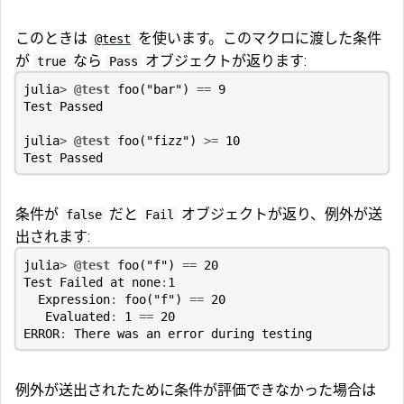
このときは
を使います。このマクロに渡した条件
@test
が
なら
オブジェクトが返ります:
true
Pass
julia
>
@test
foo
(
"bar"
)
==
9
Test
Passed
julia
>
@test
foo
(
"fizz"
)
>=
10
Test
Passed
条件が
だと
オブジェクトが返り、例外が送
false
Fail
出されます:
julia
>
@test
foo
(
"f"
)
==
20
Test
Failed
at
none
:
1
Expression
:
foo
(
"f"
)
==
20
Evaluated
:
1
==
20
ERROR
:
There
was
an
error
during
testing
例外が送出されたために条件が評価できなかった場合は