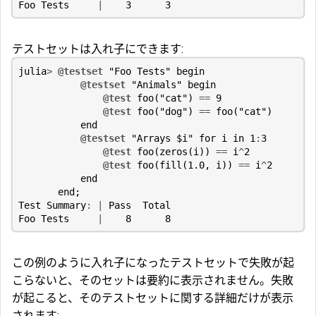
Foo
Tests
|
3
3
テストセットは入れ子にできます:
julia
>
@testset
"Foo Tests"
begin
@testset
"Animals"
begin
@test
foo
(
"cat"
)
==
9
@test
foo
(
"dog"
)
==
foo
(
"cat"
)
end
@testset
"Arrays 
$i
"
for
i
in
1
:
3
@test
foo
(
zeros
(
i
))
==
i
^
2
@test
foo
(
fill
(
1.0
,
i
))
==
i
^
2
end
end
;
Test
Summary
:
|
Pass
Total
Foo
Tests
|
8
8
この例のように入れ子になったテストセットで失敗が起
こらないと、そのセットは要約に表示されません。失敗
が起こると、そのテストセットに関する詳細だけが表示
されます: