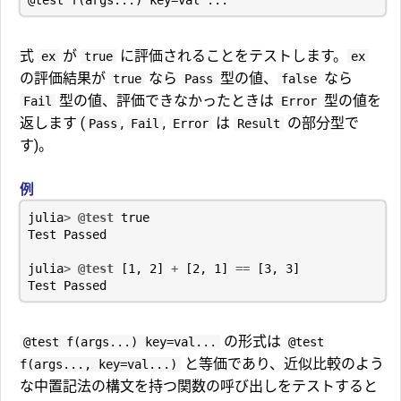
式
が
に評価されることをテストします。
ex
true
ex
の評価結果が
なら
型の値、
なら
true
Pass
false
型の値、評価できなかったときは
型の値を
Fail
Error
返します (
,
,
は
の部分型で
Pass
Fail
Error
Result
す)。
例
julia
>
@test
true
Test
Passed
julia
>
@test
[
1
,
2
]
+
[
2
,
1
]
==
[
3
,
3
]
Test
Passed
の形式は
@test f(args...) key=val...
@test
と等価であり、近似比較のよう
f(args..., key=val...)
な中置記法の構文を持つ関数の呼び出しをテストすると