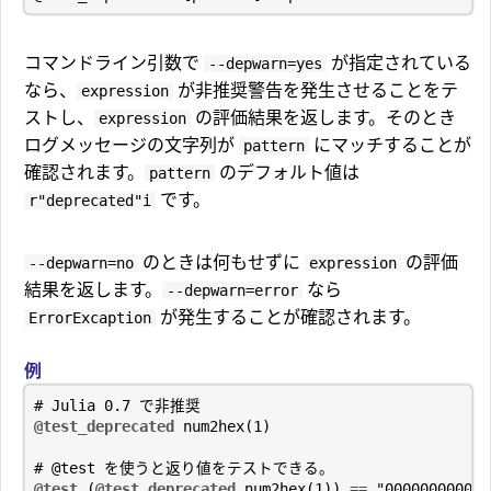
コマンドライン引数で
が指定されている
--depwarn=yes
なら、
が非推奨警告を発生させることをテ
expression
ストし、
の評価結果を返します。そのとき
expression
ログメッセージの文字列が
にマッチすることが
pattern
確認されます。
のデフォルト値は
pattern
です。
r"deprecated"i
のときは何もせずに
の評価
--depwarn=no
expression
結果を返します。
なら
--depwarn=error
が発生することが確認されます。
ErrorExcaption
例
# Julia 0.7 で非推奨
@test_deprecated
num2hex
(
1
)
# @test を使うと返り値をテストできる。
@test
(
@test_deprecated
num2hex
(
1
))
==
"000000000000