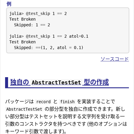
例
julia
>
@test_skip
1
==
2
Test
Broken
Skipped
:
1
==
2
julia
>
@test_skip
1
==
2
atol
=
0.1
Test
Broken
Skipped
:
==
(
1
,
2
,
atol
=
0.1
)
ソースコード
独自の
型の作成
AbstractTestSet
パッケージは
と
を実装することで
record
finish
の部分型を独自に作成できます。新し
AbstractTestSet
い部分型はテストセットを説明する文字列を受け取る一
引数のコンストラクタを持つべきです (他のオプションは
キーワード引数で渡します)。