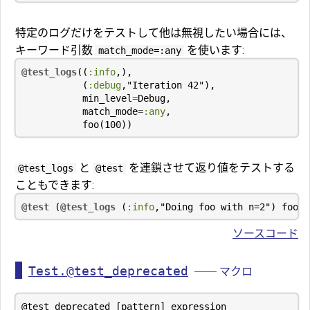
特定のログだけをテストして他は無視したい場合には、
キーワード引数
を使います:
match_mode=:any
@test_logs
((
:info
,),
(
:debug
,
"Iteration 42"
),
min_level
=
Debug
,
match_mode
=
:any
,
foo
(
100
))
と
を連鎖させて返り値をテストする
@test_logs
@test
こともできます:
@test
(
@test_logs
(
:info
,
"Doing foo with n=2"
)
foo
(
2
ソースコード
Test.@test_deprecated
── マクロ