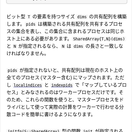
ビット型
の要素を持つサイズ
の共有配列を構築
T
dims
します。
は構築される共有配列を共有するプロセ
pids
スの集合を表し、この集合に含まれるプロセスは同じホ
スト上にある必要があります。
SharedArray{T,N}(dims)
と
が指定されるなら、
は
の長さと一致しな
N
N
dims
ければなりません。
が指定されないと、共有配列は現在のホスト上の
pids
全てのプロセス (マスター含む) にマップされます。ただ
し
と
で「マップしているプロ
localindices
indexpids
セス」とみなされるのはワーカープロセスだけです。そ
のため、これらの関数を使うと、マスタープロセスをド
ライバとして使って実際の計算をワーカーで行わせる分
散コードを簡単に書けるようになります。
型の関数
が指定される
initfn(S::SharedArray)
init