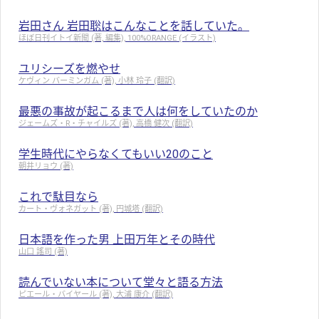
岩田さん 岩田聡はこんなことを話していた。
ほぼ日刊イトイ新聞 (著, 編集), 100%ORANGE (イラスト)
ユリシーズを燃やせ
ケヴィン バーミンガム (著), 小林 玲子 (翻訳)
最悪の事故が起こるまで人は何をしていたのか
ジェームズ・R・チャイルズ (著), 高橋 健次 (翻訳)
学生時代にやらなくてもいい20のこと
朝井リョウ (著)
これで駄目なら
カート・ヴォネガット (著), 円城塔 (翻訳)
日本語を作った男 上田万年とその時代
山口 謠司 (著)
読んでいない本について堂々と語る方法
ピエール・バイヤール (著), 大浦 康介 (翻訳)