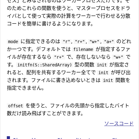
セス」とみなされるのはワーカープロセスだけです。そ
のためこれらの関数を使うと、マスタープロセスをドラ
イバとして使って実際の計算をワーカーで行わせる分散
コードを簡単に書けるようになります。
に指定できるのは
,
,
,
のどれ
mode
"r"
"r+"
"w+"
"a+"
か一つです。デフォルトでは
が指定するファ
filename
イルが存在するなら
で、存在しないなら
で
"r+"
"w+"
す。
型の関数
が指定さ
initfn(S::SharedArray)
init
れると、配列を共有するワーカー全てで
が呼び出
init
されます。ファイルに書き込めないときは
関数を
init
指定できません。
を使うと、ファイルの先頭から指定したバイト
offset
数だけ読み飛ばすことができます。
ソースコード