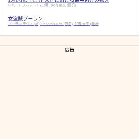
われらの子ども: 米国における機会格差の拡大
ロバート D.パットナム (著), 柴内 康文 (翻訳)
女盗賊プーラン
プーラン デヴィ (著), Phooran Devi (原名), 武者 圭子 (翻訳)
広告