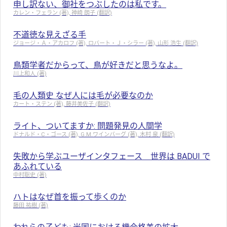
申し訳ない、御社をつぶしたのは私です。
カレン・フェラン (著), 神崎 朗子 (翻訳)
不道徳な見えざる手
ジョージ・Ａ・アカロフ (著), ロバート・Ｊ・シラー (著), 山形 浩生 (翻訳)
鳥類学者だからって、鳥が好きだと思うなよ。
川上和人 (著)
毛の人類史 なぜ人には毛が必要なのか
カート・ステン (著), 藤井美佐子 (翻訳)
ライト、ついてますか: 問題発見の人間学
ドナルド・C・ゴース (著), G.M.ワインバーグ (著), 木村 泉 (翻訳)
失敗から学ぶユーザインタフェース 世界は BADUI で
あふれている
中村聡史 (著)
ハトはなぜ首を振って歩くのか
藤田 祐樹 (著)