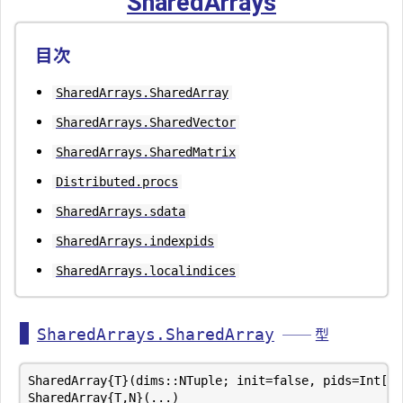
SharedArrays
目次
SharedArrays.SharedArray
SharedArrays.SharedVector
SharedArrays.SharedMatrix
Distributed.procs
SharedArrays.sdata
SharedArrays.indexpids
SharedArrays.localindices
SharedArrays.SharedArray
── 型