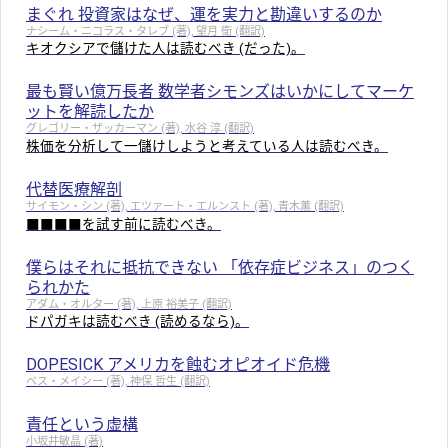
まぐれ 投資家はなぜ、運を実力と勘違いするのか
ナシーム・ニコラス・タレブ (著), 望月 衛 (翻訳)
キオクシアで儲けた人は読むべき (だった)。
最も賢い億万長者 数学者シモンズはいかにしてマーケ
ットを解読したか
グレゴリー・ザッカーマン (著), 水谷 淳 (翻訳)
株価を分析して一儲けしようと考えている人は読むべき。
代替医療解剖
サイモン・シン (著), エツァート・エルンスト (著), 青木薫 (翻訳)
■■■■を試す前に読むべき。
僕らはそれに抵抗できない 「依存症ビジネス」のつく
られかた
アダム・オルター (著), 上原 裕美子 (翻訳)
ドパガキは読むべき (読めるなら)。
DOPESICK アメリカを蝕むオピオイド危機
ベス・メイシー (著), 神保 哲生 (翻訳)
責任という虚構
小坂井敏晶 (著)