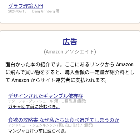
グラフ理論入門
2024/06/15
Darij Grinberg 著
広告
(Amazon アソシエイト)
面白かった本の紹介です。ここにあるリンクから Amazon
に飛んで買い物をすると、購入金額の一定量が紹介料とし
て Amazon からサイト運営者に支払われます。
デザインされたギャンブル依存症
ナターシャ・ダウ・シュール (著), 日暮 雅通 (翻訳)
ガチャ回す前に読むべき。
食欲の攻略書 なぜ私たちは食べ過ぎてしまうのか
アンドリュー・ジェンキンソン (著), 岩田 佳代子 (翻訳)
マンジャロ打つ前に読むべき。