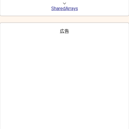
SharedArrays
広告