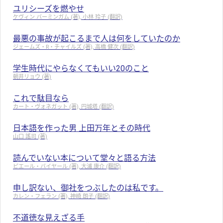
ユリシーズを燃やせ
ケヴィン バーミンガム (著), 小林 玲子 (翻訳)
最悪の事故が起こるまで人は何をしていたのか
ジェームズ・R・チャイルズ (著), 高橋 健次 (翻訳)
学生時代にやらなくてもいい20のこと
朝井リョウ (著)
これで駄目なら
カート・ヴォネガット (著), 円城塔 (翻訳)
日本語を作った男 上田万年とその時代
山口 謠司 (著)
読んでいない本について堂々と語る方法
ピエール・バイヤール (著), 大浦 康介 (翻訳)
申し訳ない、御社をつぶしたのは私です。
カレン・フェラン (著), 神崎 朗子 (翻訳)
不道徳な見えざる手