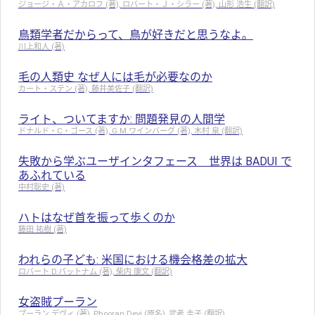
ジョージ・Ａ・アカロフ (著), ロバート・Ｊ・シラー (著), 山形 浩生 (翻訳)
鳥類学者だからって、鳥が好きだと思うなよ。
川上和人 (著)
毛の人類史 なぜ人には毛が必要なのか
カート・ステン (著), 藤井美佐子 (翻訳)
ライト、ついてますか: 問題発見の人間学
ドナルド・C・ゴース (著), G.M.ワインバーグ (著), 木村 泉 (翻訳)
失敗から学ぶユーザインタフェース 世界は BADUI で
あふれている
中村聡史 (著)
ハトはなぜ首を振って歩くのか
藤田 祐樹 (著)
われらの子ども: 米国における機会格差の拡大
ロバート D.パットナム (著), 柴内 康文 (翻訳)
女盗賊プーラン
プーラン デヴィ (著), Phooran Devi (原名), 武者 圭子 (翻訳)