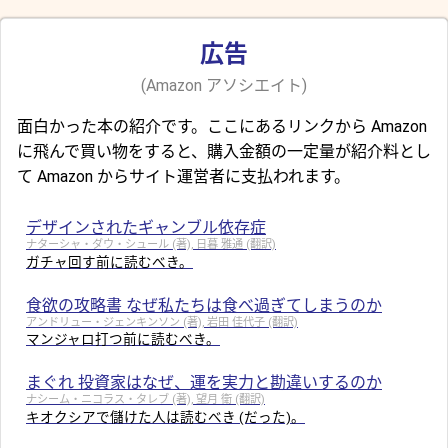
広告
(Amazon アソシエイト)
面白かった本の紹介です。ここにあるリンクから Amazon
に飛んで買い物をすると、購入金額の一定量が紹介料とし
て Amazon からサイト運営者に支払われます。
デザインされたギャンブル依存症
ナターシャ・ダウ・シュール (著), 日暮 雅通 (翻訳)
ガチャ回す前に読むべき。
食欲の攻略書 なぜ私たちは食べ過ぎてしまうのか
アンドリュー・ジェンキンソン (著), 岩田 佳代子 (翻訳)
マンジャロ打つ前に読むべき。
まぐれ 投資家はなぜ、運を実力と勘違いするのか
ナシーム・ニコラス・タレブ (著), 望月 衛 (翻訳)
キオクシアで儲けた人は読むべき (だった)。