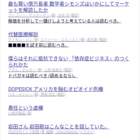
最も賢い億万長者 数学者シモンズはいかにしてマーケ
ットを解読したか
グレゴリー・ザッカーマン (著), 水谷 淳 (翻訳)
株価を分析して一儲けしようと考えている人は読むべき。
代替医療解剖
サイモン・シン (著), エツァート・エルンスト (著), 青木薫 (翻訳)
■■■■を試す前に読むべき。
僕らはそれに抵抗できない 「依存症ビジネス」のつく
られかた
アダム・オルター (著), 上原 裕美子 (翻訳)
ドパガキは読むべき (読めるなら)。
DOPESICK アメリカを蝕むオピオイド危機
ベス・メイシー (著), 神保 哲生 (翻訳)
責任という虚構
小坂井敏晶 (著)
岩田さん 岩田聡はこんなことを話していた。
ほぼ日刊イトイ新聞 (著, 編集), 100%ORANGE (イラスト)