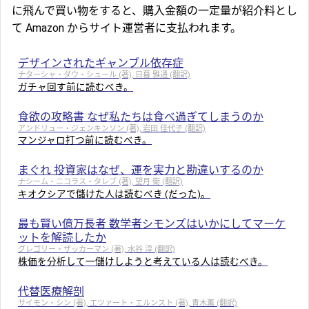
に飛んで買い物をすると、購入金額の一定量が紹介料とし
て Amazon からサイト運営者に支払われます。
デザインされたギャンブル依存症
ナターシャ・ダウ・シュール (著), 日暮 雅通 (翻訳)
ガチャ回す前に読むべき。
食欲の攻略書 なぜ私たちは食べ過ぎてしまうのか
アンドリュー・ジェンキンソン (著), 岩田 佳代子 (翻訳)
マンジャロ打つ前に読むべき。
まぐれ 投資家はなぜ、運を実力と勘違いするのか
ナシーム・ニコラス・タレブ (著), 望月 衛 (翻訳)
キオクシアで儲けた人は読むべき (だった)。
最も賢い億万長者 数学者シモンズはいかにしてマーケ
ットを解読したか
グレゴリー・ザッカーマン (著), 水谷 淳 (翻訳)
株価を分析して一儲けしようと考えている人は読むべき。
代替医療解剖
サイモン・シン (著), エツァート・エルンスト (著), 青木薫 (翻訳)