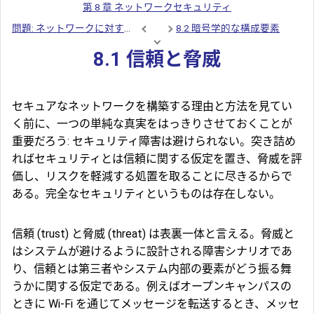
第 8 章 ネットワークセキュリティ
問題: ネットワークに対する攻撃
8.2 暗号学的な構成要素
8.1 信頼と脅威
セキュアなネットワークを構築する理由と方法を見てい
く前に、一つの単純な真実をはっきりさせておくことが
重要だろう: セキュリティ障害は避けられない。突き詰め
ればセキュリティとは信頼に関する仮定を置き、脅威を評
価し、リスクを軽減する処置を取ることに尽きるからで
ある。完全なセキュリティというものは存在しない。
信頼
(trust) と
脅威
(threat) は表裏一体と言える。脅威と
はシステムが避けるように設計される障害シナリオであ
り、信頼とは第三者やシステム内部の要素がどう振る舞
うかに関する仮定である。例えばオープンキャンパスの
ときに Wi-Fi を通じてメッセージを転送するとき、メッセ