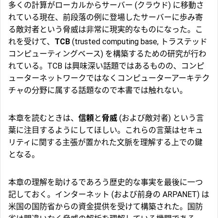
多くの計算がローカルからサーバー (クラウド) に移動さ
れている現在、前段落の例に登場したサーバーに歩み寄
る敵対者という脅威は非常に現実的なものになった。こ
れを受けて、
TCB
(trusted computing base, トラステッド
コンピューティングベース) を構築するための研究が行わ
れている。TCB は興味深い話題ではあるものの、コンピ
ューターネットワークではなくコンピューターアーキテク
チャの分野に属する話題なので本書では触れない。
本章を読むときは、
信頼
と
脅威
(および敵対者) という言
葉に注目するようにしてほしい。これらの言葉はセキュ
リティに関する主張が置かれた文脈を理解する上での鍵
となる。
本章の理解を助けるであろう歴史的な事実を最後に一つ
記しておく。インターネット (および前身の
ARPANET
) は
米国の国防省からの資金提供を受けて構築された。国防