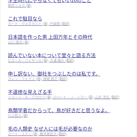
学生時代にやらなくてもいい20のこと
朝井リョウ (著)
これで駄目なら
カート・ヴォネガット (著), 円城塔 (翻訳)
日本語を作った男 上田万年とその時代
山口 謠司 (著)
読んでいない本について堂々と語る方法
ピエール・バイヤール (著), 大浦 康介 (翻訳)
申し訳ない、御社をつぶしたのは私です。
カレン・フェラン (著), 神崎 朗子 (翻訳)
不道徳な見えざる手
ジョージ・Ａ・アカロフ (著), ロバート・Ｊ・シラー (著), 山形 浩生 (翻訳)
鳥類学者だからって、鳥が好きだと思うなよ。
川上和人 (著)
毛の人類史 なぜ人には毛が必要なのか
カート・ステン (著), 藤井美佐子 (翻訳)