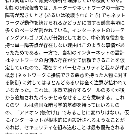
省は間違いなく脅威の解析を理解している機関である。
初期の研究報告では、ルーターやネットワークの一部で
障害が起きたとき (あるいは破壊されたとき) でもネット
ワークが動作を続けられるかどうかに関する懸念事項に
多くのページが割かれている。インターネットのルーテ
ィングアルゴリズムが分散化しており、中心的な役割を
持つ単一障害点が存在しない理由はこのような事情があ
ったためである。一方で、当初のインターネットの設計
はネットワークの
内側
の存在が全て信頼できることを仮
定していたので、現在サイバーセキュリティと我々が呼ぶ
概念 (ネットワークに接続できる悪意を持った人物に対す
る防御) に対してはほとんどあるいは全く注意が払われて
いなかった。これは、本章で紹介するツールの多くが後
から追加されたパッチとみなせることを意味する。これ
らのツールは強固な暗号学的基礎を持ってはいるもの
の、「アドオン (後付け)」であることに変わりはない。仮
にインターネットが根本的に再設計されるようなことが
あれば、セキュリティを組み込むことは最も優先される