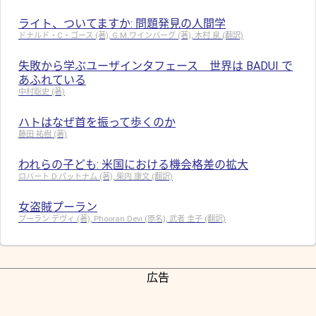
ライト、ついてますか: 問題発見の人間学
ドナルド・C・ゴース (著), G.M.ワインバーグ (著), 木村 泉 (翻訳)
失敗から学ぶユーザインタフェース 世界は BADUI で
あふれている
中村聡史 (著)
ハトはなぜ首を振って歩くのか
藤田 祐樹 (著)
われらの子ども: 米国における機会格差の拡大
ロバート D.パットナム (著), 柴内 康文 (翻訳)
女盗賊プーラン
プーラン デヴィ (著), Phooran Devi (原名), 武者 圭子 (翻訳)
広告