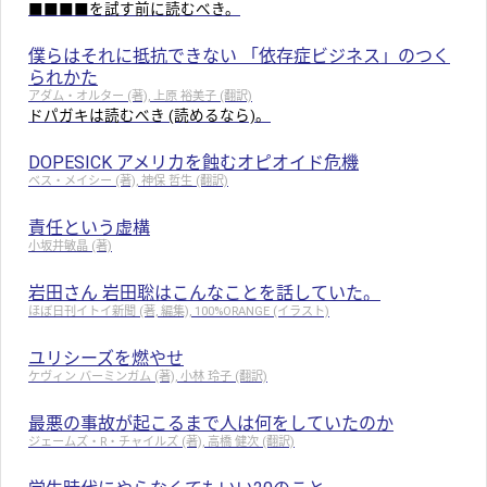
■■■■を試す前に読むべき。
僕らはそれに抵抗できない 「依存症ビジネス」のつく
られかた
アダム・オルター (著), 上原 裕美子 (翻訳)
ドパガキは読むべき (読めるなら)。
DOPESICK アメリカを蝕むオピオイド危機
ベス・メイシー (著), 神保 哲生 (翻訳)
責任という虚構
小坂井敏晶 (著)
岩田さん 岩田聡はこんなことを話していた。
ほぼ日刊イトイ新聞 (著, 編集), 100%ORANGE (イラスト)
ユリシーズを燃やせ
ケヴィン バーミンガム (著), 小林 玲子 (翻訳)
最悪の事故が起こるまで人は何をしていたのか
ジェームズ・R・チャイルズ (著), 高橋 健次 (翻訳)