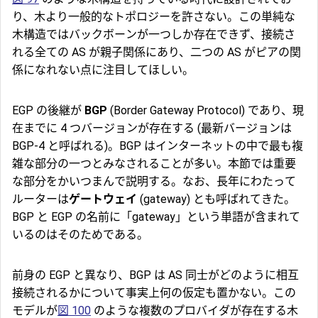
り、木より一般的なトポロジーを許さない。この単純な
木構造ではバックボーンが一つしか存在できず、接続さ
れる全ての AS が親子関係にあり、二つの AS がピアの関
係になれない点に注目してほしい。
EGP の後継が
BGP
(Border Gateway Protocol) であり、現
在までに 4 つバージョンが存在する (最新バージョンは
BGP-4 と呼ばれる)。BGP はインターネットの中で最も複
雑な部分の一つとみなされることが多い。本節では重要
な部分をかいつまんで説明する。なお、長年にわたって
ルーターは
ゲートウェイ
(gateway) とも呼ばれてきた。
BGP と EGP の名前に「gateway」という単語が含まれて
いるのはそのためである。
前身の EGP と異なり、BGP は AS 同士がどのように相互
接続されるかについて事実上何の仮定も置かない。この
モデルが
図 100
のような複数のプロバイダが存在する木