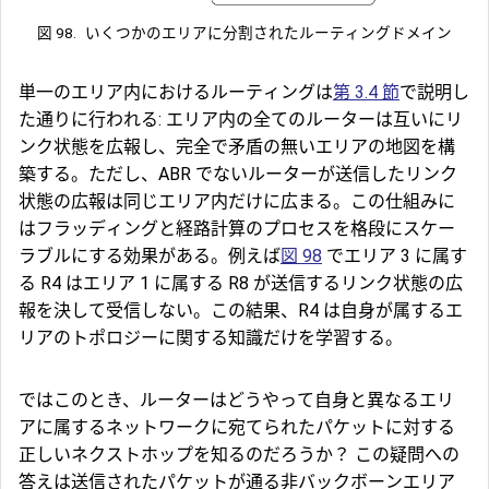
図 98.
いくつかのエリアに分割されたルーティングドメイン
単一のエリア内におけるルーティングは
第 3.4 節
で説明し
た通りに行われる: エリア内の全てのルーターは互いにリ
ンク状態を広報し、完全で矛盾の無いエリアの地図を構
築する。ただし、ABR でないルーターが送信したリンク
状態の広報は同じエリア内だけに広まる。この仕組みに
は
フラッディング
と経路計算のプロセスを格段にスケー
ラブルにする効果がある。例えば
図 98
でエリア 3 に属す
る R4 はエリア 1 に属する R8 が送信するリンク状態の広
報を決して受信しない。この結果、R4 は自身が属するエ
リアのトポロジーに関する知識だけを学習する。
ではこのとき、ルーターはどうやって自身と異なるエリ
アに属するネットワークに宛てられたパケットに対する
正しいネクストホップを知るのだろうか？ この疑問への
答えは送信されたパケットが通る非バックボーンエリア