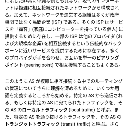
に示した非常に単純な例とも異なり、現代のインターネ
ットは複雑に相互接続されたネットワークから構成され
る。加えて、ネットワークを運営する組織は多くが政府
機関ではなく民間企業 (ISP) である。多くの ISP はサービ
スを「顧客」(家庭にコンピューターを持っている個人) に
提供するために存在し、一部の ISP は他のプロバイダ (お
よび大規模な企業) を相互接続するという伝統的なバック
ボーンに近いサービスを提供するために存在する。多く
のプロバイダが手を合わせ、お互いを単一の
ピアリング
ポイント
(peering point) で相互接続することもよくある。
このように AS が複雑に相互接続する中でのルーティング
の管理についてさらに理解を深めるために、いくつか用
語を定義するところから始める。特定の AS から送信され
る、もしくは特定の AS に宛てられたトラフィックを、そ
の AS の
ローカルトラフィック
(local traffic) と呼ぶ。ま
た、特定の AS を通り抜けるトラフィックを、その AS の
トランジットトラフィック
(transit traffic) と呼ぶ。さら