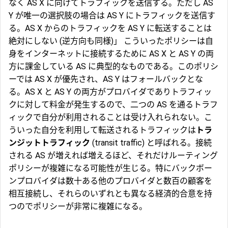
なく AS X に向けてトラフィックを送信する。ただし AS
Y が唯一の選択肢の場合は AS Y にトラフィックを送信す
る。AS X からのトラフィックを AS Y に転送することは
絶対にしない (逆方向も同様)」 こういったポリシーは自
身をインターネットに接続するために AS X と AS Y の両
方に課金している AS に典型的なものである。このポリシ
ーでは AS X が優先され、AS Y はフォールバックとな
る。AS X と AS Y の両方がプロバイダでありトラフィッ
クに対して料金が発生するので、二つの AS を通るトラフ
ィックで自分が利用されることは受け入れられない。こ
ういった自分を利用して転送されるトラフィックは
トラ
ンジットトラフィック
(transit traffic) と呼ばれる。接続
される AS が増えれば増えるほど、それだけルーティング
ポリシーが複雑になる可能性が生じる。特にバックボー
ンプロバイダは数十ある他のプロバイダと数百の顧客を
相互接続し、それらのいずれとも異なる経済的合意を持
つのでポリシーが非常に複雑になる。