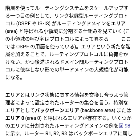
階層を使ってルーティングシステムをスケールアップす
る一つ目の例として、リンク状態型ルーティングプロト
コル (
OSPF
や
IS-IS
) がルーティングドメインを
エリア
(area) と呼ばれる小領域に分割する仕組みを見ていく (こ
の小領域の呼び名はプロトコルによって異なる ── ここ
では OSPF の用語を使っている)。エリアという新たな階
層を加えることで、ルーティングプロトコルに負荷をか
けない、かつ後述されるドメイン間ルーティングプロト
コルに依存しない形での単一ドメインの大規模化が可能
になる。
エリアとはリンク状態に関する情報を交換し合うよう管
理者によって設定されたルーターの集合を言う。特別な
エリアとして
バックボーンエリア
(backbone area) または
エリア 0
(area 0) と呼ばれるエリアが存在する。いくつか
のエリアに分割されたルーティングドメインの例を
図 98
に示す。ルーター R1, R2, R3 はバックボーンエリアに属し