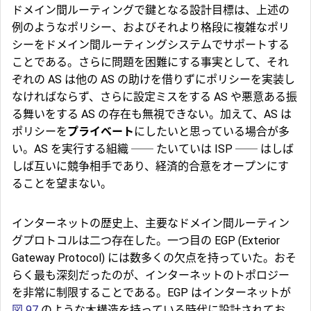
ドメイン間ルーティングで鍵となる設計目標は、上述の
例のようなポリシー、およびそれより格段に複雑なポリ
シーをドメイン間ルーティングシステムでサポートする
ことである。さらに問題を困難にする事実として、それ
ぞれの AS は他の AS の助けを借りずにポリシーを実装し
なければならず、さらに設定ミスをする AS や悪意ある振
る舞いをする AS の存在も無視できない。加えて、AS は
ポリシーを
プライベート
にしたいと思っている場合が多
い。AS を実行する組織 ── たいていは ISP ── はしば
しば互いに競争相手であり、経済的合意をオープンにす
ることを望まない。
インターネットの歴史上、主要なドメイン間ルーティン
グプロトコルは二つ存在した。一つ目の
EGP
(Exterior
Gateway Protocol) には数多くの欠点を持っていた。おそ
らく最も深刻だったのが、インターネットのトポロジー
を非常に制限することである。EGP はインターネットが
図 97
のような木構造を持っている時代に設計されてお