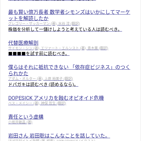
最も賢い億万長者 数学者シモンズはいかにしてマーケ
ットを解読したか
グレゴリー・ザッカーマン (著), 水谷 淳 (翻訳)
株価を分析して一儲けしようと考えている人は読むべき。
代替医療解剖
サイモン・シン (著), エツァート・エルンスト (著), 青木薫 (翻訳)
■■■■を試す前に読むべき。
僕らはそれに抵抗できない 「依存症ビジネス」のつく
られかた
アダム・オルター (著), 上原 裕美子 (翻訳)
ドパガキは読むべき (読めるなら)。
DOPESICK アメリカを蝕むオピオイド危機
ベス・メイシー (著), 神保 哲生 (翻訳)
責任という虚構
小坂井敏晶 (著)
岩田さん 岩田聡はこんなことを話していた。