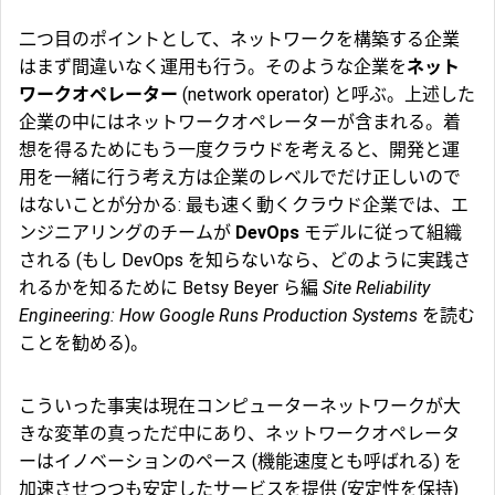
二つ目のポイントとして、ネットワークを構築する企業
はまず間違いなく運用も行う。そのような企業を
ネット
ワークオペレーター
(network operator) と呼ぶ。上述した
企業の中にはネットワークオペレーターが含まれる。着
想を得るためにもう一度クラウドを考えると、開発と運
用を一緒に行う考え方は企業のレベルでだけ正しいので
はないことが分かる: 最も速く動くクラウド企業では、エ
ンジニアリングのチームが
DevOps
モデルに従って組織
される (もし DevOps を知らないなら、どのように実践さ
れるかを知るために Betsy Beyer ら編
Site Reliability
Engineering: How Google Runs Production Systems
を読む
ことを勧める)。
こういった事実は現在コンピューターネットワークが大
きな変革の真っただ中にあり、ネットワークオペレータ
ーはイノベーションのペース (
機能速度
とも呼ばれる) を
加速させつつも安定したサービスを提供 (安定性を保持)