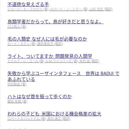
不道徳な見えざる手
ジョージ・Ａ・アカロフ (著), ロバート・Ｊ・シラー (著), 山形 浩生 (翻訳)
鳥類学者だからって、鳥が好きだと思うなよ。
川上和人 (著)
毛の人類史 なぜ人には毛が必要なのか
カート・ステン (著), 藤井美佐子 (翻訳)
ライト、ついてますか: 問題発見の人間学
ドナルド・C・ゴース (著), G.M.ワインバーグ (著), 木村 泉 (翻訳)
失敗から学ぶユーザインタフェース 世界は BADUI で
あふれている
中村聡史 (著)
ハトはなぜ首を振って歩くのか
藤田 祐樹 (著)
われらの子ども: 米国における機会格差の拡大
ロバート D.パットナム (著), 柴内 康文 (翻訳)