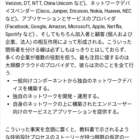
Verizon
,
DT
,
NTT
,
China Unicom
など)、ネットワークデバ
イスベンダー (
Cisco
,
Juniper
,
Ericsson
,
Nokia
,
Huawei
,
NEC
など)、アプリケーションとサービスのプロバイダ
(
Facebook
,
Google
,
Amazon
,
Microsoft
,
Apple
,
Netflix
,
Spotify
など) 、そしてもちろん加入者と顧客 (個人および
企業、法人) の相互作用によって形成される。こういった
関係者を分ける線は必ずしもはっきりとはしておらず、
多くの企業が複数の役割を担う。最も注目に値するのは
大規模
クラウド
のプロバイダで、彼らは次のことを全て行
う:
一般向けコンポーネントから独自のネットワークデバ
イスを構築する。
独自のネットワークを開発・運用する。
自身のネットワークの上に構築されたエンドユーザー
向けのサービスとアプリケーションを提供する。
こういった事実を念頭に置くと、教科書で示されるよう
な技術設計プロセスのストーリーが持つ暗黙の仮定の一