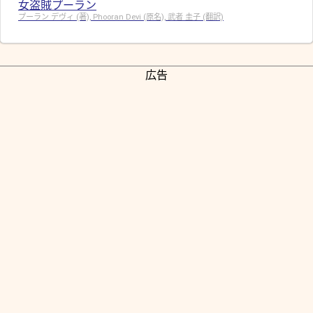
女盗賊プーラン
プーラン デヴィ (著), Phooran Devi (原名), 武者 圭子 (翻訳)
広告