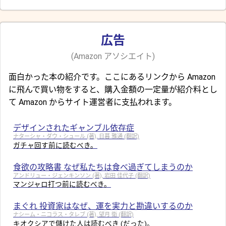
広告
(Amazon アソシエイト)
面白かった本の紹介です。ここにあるリンクから Amazon
に飛んで買い物をすると、購入金額の一定量が紹介料とし
て Amazon からサイト運営者に支払われます。
デザインされたギャンブル依存症
ナターシャ・ダウ・シュール (著), 日暮 雅通 (翻訳)
ガチャ回す前に読むべき。
食欲の攻略書 なぜ私たちは食べ過ぎてしまうのか
アンドリュー・ジェンキンソン (著), 岩田 佳代子 (翻訳)
マンジャロ打つ前に読むべき。
まぐれ 投資家はなぜ、運を実力と勘違いするのか
ナシーム・ニコラス・タレブ (著), 望月 衛 (翻訳)
キオクシアで儲けた人は読むべき (だった)。