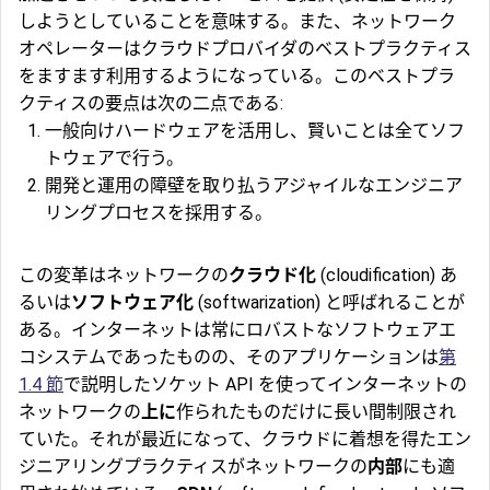
しようとしていることを意味する。また、ネットワーク
オペレーターはクラウドプロバイダのベストプラクティス
をますます利用するようになっている。このベストプラ
クティスの要点は次の二点である:
一般向けハードウェアを活用し、賢いことは全てソフ
トウェアで行う。
開発と運用の障壁を取り払うアジャイルなエンジニア
リングプロセスを採用する。
この変革はネットワークの
クラウド化
(cloudification) あ
るいは
ソフトウェア化
(softwarization) と呼ばれることが
ある。インターネットは常にロバストなソフトウェアエ
コシステムであったものの、そのアプリケーションは
第
1.4 節
で説明したソケット API を使ってインターネットの
ネットワークの
上に
作られたものだけに長い間制限され
ていた。それが最近になって、クラウドに着想を得たエン
ジニアリングプラクティスがネットワークの
内部
にも適