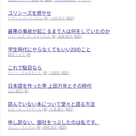
ほぼ日刊イトイ新聞 (著, 編集), 100%ORANGE (イラスト)
ユリシーズを燃やせ
ケヴィン バーミンガム (著), 小林 玲子 (翻訳)
最悪の事故が起こるまで人は何をしていたのか
ジェームズ・R・チャイルズ (著), 高橋 健次 (翻訳)
学生時代にやらなくてもいい20のこと
朝井リョウ (著)
これで駄目なら
カート・ヴォネガット (著), 円城塔 (翻訳)
日本語を作った男 上田万年とその時代
山口 謠司 (著)
読んでいない本について堂々と語る方法
ピエール・バイヤール (著), 大浦 康介 (翻訳)
申し訳ない、御社をつぶしたのは私です。
カレン・フェラン (著), 神崎 朗子 (翻訳)