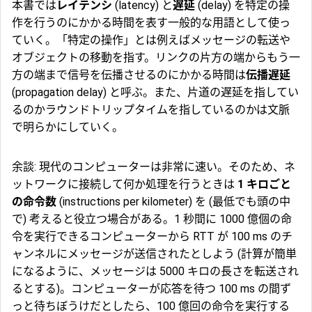
本書では
レイテンシ
(latency) と
遅延
(delay) を特定の操
作を行うのにかかる時間を表す一般的な用語として使っ
ていく。「特定の操作」とは例えばメッセージの転送や
オブジェクトの移動を指す。リンクの片方の端からもう一
方の端まで信号を伝播させるのにかかる時間は
伝播遅延
(propagation delay) と呼ぶ。また、片道の遅延を指してい
るのかラウンドトリップタイムを指しているのかは文脈
で明らかにしていく。
余談: 現代のコンピューターは非常に速い。そのため、ネ
ットワークに接続して何か処理を行うときは
1 キロごと
の命令数
(instructions per kilometer) を (最低でも頭の中
で) 考えると役立つ場合がある。1 秒間に 1000 億個の命
令を実行できるコンピューターから RTT が 100 ms のチ
ャンネルにメッセージが送信されたとしよう (計算が簡単
になるように、メッセージは 5000 キロの長さを転送され
るとする)。コンピューターが応答を待つ 100 ms の間ず
っと待ちぼうけだとしたら、100 億回の命令を実行する