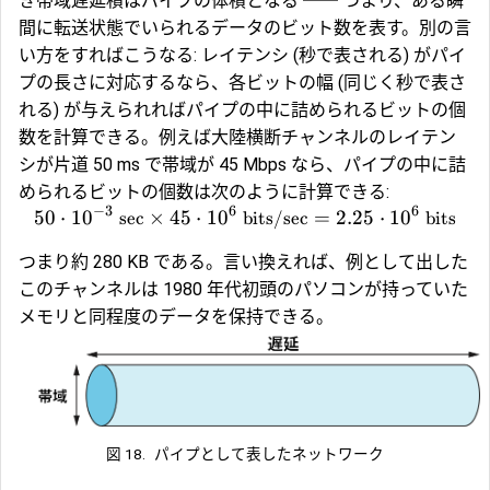
き帯域遅延積はパイプの体積となる ── つまり、ある瞬
間に転送状態でいられるデータのビット数を表す。別の言
い方をすればこうなる: レイテンシ (秒で表される) がパイ
プの長さに対応するなら、各ビットの幅 (同じく秒で表さ
れる) が与えられればパイプの中に詰められるビットの個
数を計算できる。例えば大陸横断チャンネルのレイテン
シが片道 50 ms で帯域が 45 Mbps なら、パイプの中に詰
められるビットの個数は次のように計算できる:
−
3
6
6
50
⋅
1
0
×
45
⋅
1
0
=
2.25
⋅
1
0
sec
bits/sec
bits
つまり約 280 KB である。言い換えれば、例として出した
このチャンネルは 1980 年代初頭のパソコンが持っていた
メモリと同程度のデータを保持できる。
図 18.
パイプとして表したネットワーク