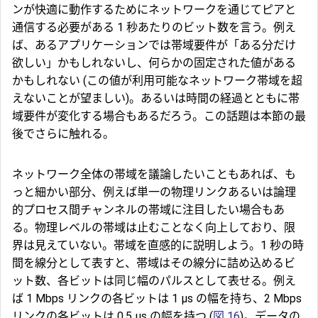
ンが快適に動作するためにネットワークを通じてピアと
通信する必要がある 1 秒あたりのビット数を言う。例え
ば、あるアプリケーションでは帯域要件が「ある分だけ
欲しい」かもしれないし、何らかの固定された値がある
かもしれない (この値が利用可能なネットワーク帯域を超
えないことが望ましい)。あるいは時間の経過とともに帯
域要件が変化する場合もあるだろう。この話題は本節の最
後でさらに触れる。
ネットワーク全体の帯域を議論したいこともあれば、も
っと細かい部分、例えば単一の物理リンクあるいは論理
的プロセス間チャンネルの帯域に注目したい場合もあ
る。物理レベルの帯域は止むことなく向上しており、限
界は見えていない。帯域を直感的に説明しよう。1 秒の時
間を線分として表すと、帯域はその線分に詰め込めるビ
ット数、各ビットは同じ幅のパルスとして表せる。例え
ば 1 Mbps リンクの各ビットは 1 μs の幅を持ち、2 Mbps
リンクの各ビットは 0.5 μs の幅を持つ (
図 16
)。データの