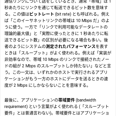
通信リンクについて話をしているとき、通常「帯域」は 1
秒あたりにリンクを通じて転送できるビット数を意味す
る。この値は
ビットレート
(bit rate) とも呼ばれる。例え
ば「このイーサネットリンクの帯域は 10 Mbps だ」のよ
うに使う。一方で「リンクで利用可能なデータレートの
理論的最大値」と「実際に使ったときに 1 秒あたりに転
送できるビット数」の区別が必要になる場合も多い。後
者のようにシステムの
測定されたパフォーマンス
を表す
ときは「スループット」がよく使われる。例えば「実装が
非効率なので、帯域 10 Mbps のリンクで接続されたノー
ドの組が 2 Mbps のスループットしか持たない」などと言
う。この一文は、いずれかのホストで実行されるアプリ
ケーションがもう一方のホストにデータを送るときの速
度が 2 Mbps にしかならないことを意味する。
最後に、アプリケーションの
帯域要件
(bandwidth
requirement) という言葉がよく使われる (「スループット
要件」とは普通言わない)。帯域要件とはアプリケーショ