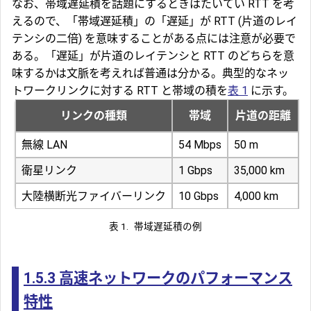
なお、帯域遅延積を話題にするときはたいてい RTT を考
えるので、「帯域遅延積」の「遅延」が RTT (片道のレイ
テンシの二倍) を意味することがある点には注意が必要で
ある。「遅延」が片道のレイテンシと RTT のどちらを意
味するかは文脈を考えれば普通は分かる。典型的なネッ
トワークリンクに対する RTT と帯域の積を
表 1
に示す。
リンクの種類
帯域
片道の距離
無線 LAN
54 Mbps
50 m
0
衛星リンク
1 Gbps
35,000 km
2
大陸横断光ファイバーリンク
10 Gbps
4,000 km
4
表 1.
帯域遅延積の例
1.5.3
高速ネットワークのパフォーマンス
特性