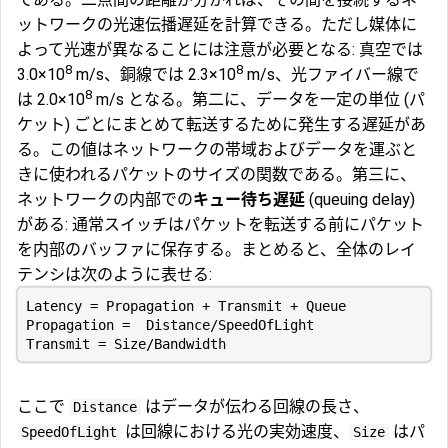
ットワークの光速伝播遅延を計算できる。ただし媒体に
よって光速が異なることには注意が必要となる: 真空では
8
8
3.0×10
m/s、銅線では 2.3×10
m/s、光ファイバー線で
8
は 2.0×10
m/s となる。第二に、データを一定の単位 (パ
ケット) ごとにまとめて転送するために発生する遅延があ
る。この値はネットワークの帯域およびデータを運ぶと
きに使われるパケットのサイズの関数である。第三に、
ネットワークの内部での
キュー待ち遅延
(queuing delay)
がある: 通常スイッチはパケットを転送する前にパケット
を内部のバッファに保存する。まとめると、全体のレイ
テンシは次のように表せる:
ここで
はデータが伝わる回線の長さ、
Distance
は回線における光の実効速度、
はパ
SpeedOfLight
Size