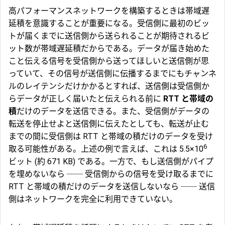
高パフォーマンスネットワークを構築するときは帯域遅
延積を意識することが重要になる。受信側に最初のビッ
トが届くまでに送信側から送られることが期待されるビ
ット数が帯域遅延積だからである。データが届き始めた
こと伝える信号を受信側から送ってほしいと送信側が思
っていて、その信号が送信側に伝播するまでにもチャンネ
ルのレイテンシだけかかるとすれば、送信側は受信側か
らデータが正しく届いたと伝えられる前に
RTT と帯域の
積
だけのデータを送信できる。また、受信側がデータの
転送を停止せよと送信側に伝えたとしても、転送が止む
までの間に受信側は RTT と帯域の積だけのデータを受け
6
取る可能性がある。上述の例で言えば、これは 5.5×10
ビット (約 671 KB) である。一方で、もし送信側がパイプ
を埋めないなら ── 受信側からの信号を受け取るまでに
RTT と帯域の積だけのデータを送信しないなら ── 送信
側はネットワークを完全に利用できていない。