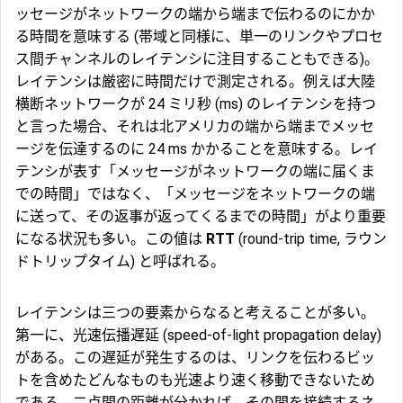
ッセージがネットワークの端から端まで伝わるのにかか
る時間を意味する (帯域と同様に、単一のリンクやプロセ
ス間チャンネルのレイテンシに注目することもできる)。
レイテンシは厳密に時間だけで測定される。例えば大陸
横断ネットワークが 24 ミリ秒 (ms) のレイテンシを持つ
と言った場合、それは北アメリカの端から端までメッセ
ージを伝達するのに 24 ms かかることを意味する。レイ
テンシが表す「メッセージがネットワークの端に届くま
での時間」ではなく、「メッセージをネットワークの端
に送って、その返事が返ってくるまでの時間」がより重要
になる状況も多い。この値は
RTT
(round-trip time, ラウン
ドトリップタイム) と呼ばれる。
レイテンシは三つの要素からなると考えることが多い。
第一に、
光速伝播遅延
(speed-of-light propagation delay)
がある。この遅延が発生するのは、リンクを伝わるビッ
トを含めたどんなものも光速より速く移動できないため
である。二点間の距離が分かれば、その間を接続するネ