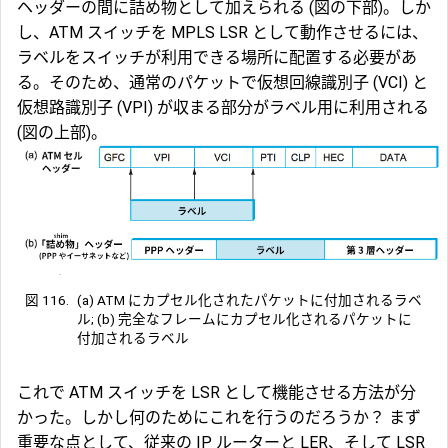
ヘッダーの間に
詰め物
として加えられる (図の下部)。しか
し、ATM スイッチを MPLS LSR として動作させるには、
ラベルをスイッチが利用できる場所に配置する必要があ
る。そのため、通常のパケットで仮想回線識別子 (
VCI
) と
仮想路識別子 (
VPI
) が収まる部分がラベル用に利用される
(図の上部)。
図 116.
(a) ATM にカプセル化されたパケットに付加されるラベ
ル; (b) 完全なフレームにカプセル化されるパケットに
付加されるラベル
これで ATM スイッチを LSR として機能させる方法が分
かった。しかし何のためにこれを行うのだろうか？ まず
重要な点として、従来の IP ルーターと LER、そして LSR