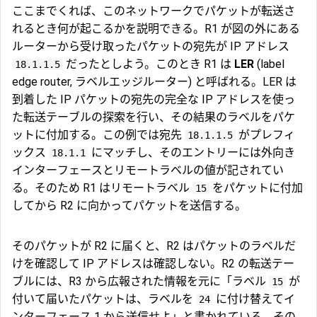
ここまでくれば、このネットワークでパケットが転送さ
れるとき何が起こるかを説明できる。R1 が図の外にある
ルーターから受け取ったパケットの宛先が IP アドレス
だったとしよう。このとき R1 は
LER
(label
18.1.1.5
edge router, ラベルエッジルーター) と呼ばれる。LER は
到着した IP パケットの宛先の完全な IP アドレスを使っ
た転送テーブルの探索を行い、その結果のラベルをパケ
ットに付加する。この例では宛先
がプレフィ
18.1.1.5
ックス
にマッチし、そのエントリーには外向き
18.1.1
インターフェースとリモートラベルの値が記されてい
る。そのため R1 はリモートラベル
をパケットに付加
15
してから R2 に向かってパケットを送信する。
そのパケットが R2 に届くと、R2 はパケットのラベルだ
けを確認して IP アドレスは確認しない。R2 の転送テー
ブルには、R3 から広報された情報を元に「ラベル
が
15
付いて届いたパケットは、ラベルを
に付け替えてイ
24
ンターフェース 1 から送信せよ」と書かれている。その