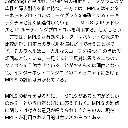
Switching) と呼ばれ、仮想回線の特徴とデータグラムの柔
軟性と障害耐性を併せ持つ。一方では、MPLS はインタ
ーネットプロトコルのデータグラムを基礎とするアーキ
テクチャと深く関連付いている ── MPLS は IP アドレ
スと IP ルーティングプロトコルを利用する。しかしもう
一方では、MPLS が有効なルーターはパケットの転送を
比較的短い固定長のラベルを読むだけで行うことがで
き、そのラベルはローカルなスコープを持つ: この点は仮
想回線と似ている。一見すると正反対に思える二つのテ
クノロジを合体させていることがおそらくは理由となっ
て、インターネットエンジニアのコミュニティにおける
MPLS の評価は分かれている。
MPLS の動作を見る前に、「MPLS があると何が嬉しい
のか？」という自然な疑問に答えておく。MPLS の利点
に関しては様々な意見が唱えられてきたものの、現在
MPLS が利用される目的は主に次の三つである: