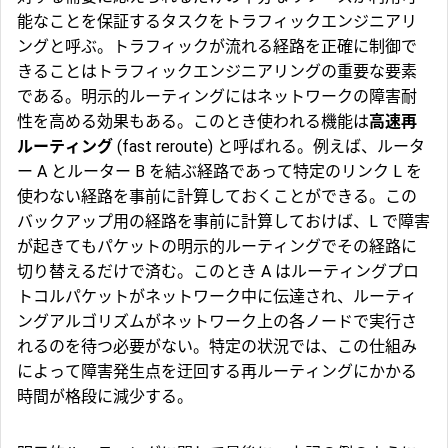
能なことを保証するタスクをトラフィックエンジニアリ
ングと呼ぶ。トラフィックが流れる経路を正確に制御で
きることはトラフィックエンジニアリングの重要な要素
である。明示的ルーティングにはネットワークの障害耐
性を高める効果もある。このとき使われる機能は
高速再
ルーティング
(fast reroute) と呼ばれる。例えば、ルータ
ー A とルーター B を結ぶ経路であって特定のリンク L を
使わない経路を事前に計算しておくことができる。この
バックアップ用の経路を事前に計算しておけば、L で障害
が起きてもパケットの明示的ルーティングでその経路に
切り替えるだけで済む。このとき A はルーティングプロ
トコルパケットがネットワーク中に伝達され、ルーティ
ングアルゴリズムがネットワーク上の各ノードで実行さ
れるのを待つ必要がない。特定の状況では、この仕組み
によって障害発生点を迂回する再ルーティングにかかる
時間が格段に減少する。