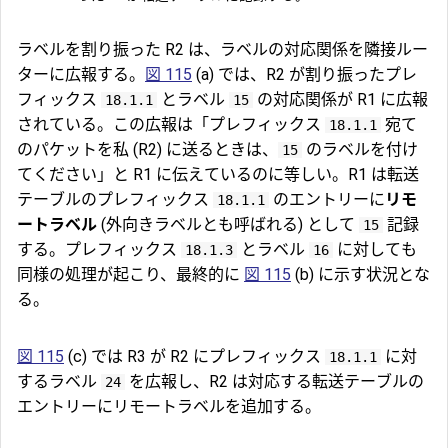
ラベルを割り振った R2 は、ラベルの対応関係を隣接ルー
ターに広報する。
図 115
(a) では、R2 が割り振ったプレ
フィックス
とラベル
の対応関係が R1 に広報
18.1.1
15
されている。この広報は「プレフィックス
宛て
18.1.1
のパケットを私 (R2) に送るときは、
のラベルを付け
15
てください」と R1 に伝えているのに等しい。R1 は転送
テーブルのプレフィックス
のエントリーに
リモ
18.1.1
ートラベル
(外向きラベルとも呼ばれる) として
記録
15
する。プレフィックス
とラベル
に対しても
18.1.3
16
同様の処理が起こり、最終的に
図 115
(b) に示す状況とな
る。
図 115
(c) では R3 が R2 にプレフィックス
に対
18.1.1
するラベル
を広報し、R2 は対応する転送テーブルの
24
エントリーにリモートラベルを追加する。