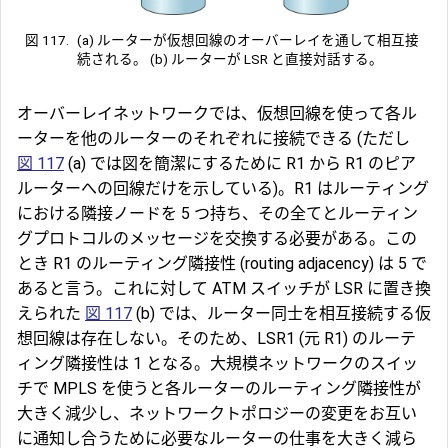
図 117.
(a) ルーターが仮想回線のオーバーレイを通して相互接
続される。 (b) ルーターが LSR と直接対話する。
オーバーレイネットワークでは、仮想回線を使って各ル
ーターを他のルーターのそれぞれに接続できる (ただし
図 117
(a) では図を簡潔にするために R1 から R1 のピア
ルーターへの回線だけを示している)。R1 はルーティング
における隣接ノードを 5 つ持ち、その全てとルーティン
グプロトコルのメッセージを交換する必要がある。この
とき R1 の
ルーティング隣接性
(routing adjacency) は 5 で
あると言う。これに対して ATM スイッチが LSR に置き換
えられた
図 117
(b) では、ルーター同士を相互接続する仮
想回線は存在しない。そのため、LSR1 (元 R1) のルーテ
ィング隣接性は 1 となる。大規模ネットワークのスイッ
チで MPLS を使うと各ルーターのルーティング隣接性が
大きく減少し、ネットワークトポロジーの変更をお互い
に通知し合うために必要なルーターの仕事を大きく減ら