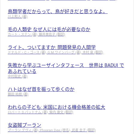
鳥類学者だからって、鳥が好きだと思うなよ。
川上和人 (著)
毛の人類史 なぜ人には毛が必要なのか
カート・ステン (著), 藤井美佐子 (翻訳)
ライト、ついてますか: 問題発見の人間学
ドナルド・C・ゴース (著), G.M.ワインバーグ (著), 木村 泉 (翻訳)
失敗から学ぶユーザインタフェース 世界は BADUI で
あふれている
中村聡史 (著)
ハトはなぜ首を振って歩くのか
藤田 祐樹 (著)
われらの子ども: 米国における機会格差の拡大
ロバート D.パットナム (著), 柴内 康文 (翻訳)
女盗賊プーラン
プーラン デヴィ (著), Phooran Devi (原名), 武者 圭子 (翻訳)