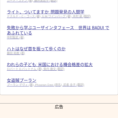
カート・ステン (著), 藤井美佐子 (翻訳)
ライト、ついてますか: 問題発見の人間学
ドナルド・C・ゴース (著), G.M.ワインバーグ (著), 木村 泉 (翻訳)
失敗から学ぶユーザインタフェース 世界は BADUI で
あふれている
中村聡史 (著)
ハトはなぜ首を振って歩くのか
藤田 祐樹 (著)
われらの子ども: 米国における機会格差の拡大
ロバート D.パットナム (著), 柴内 康文 (翻訳)
女盗賊プーラン
プーラン デヴィ (著), Phooran Devi (原名), 武者 圭子 (翻訳)
広告