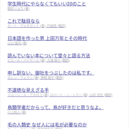
学生時代にやらなくてもいい20のこと
朝井リョウ (著)
これで駄目なら
カート・ヴォネガット (著), 円城塔 (翻訳)
日本語を作った男 上田万年とその時代
山口 謠司 (著)
読んでいない本について堂々と語る方法
ピエール・バイヤール (著), 大浦 康介 (翻訳)
申し訳ない、御社をつぶしたのは私です。
カレン・フェラン (著), 神崎 朗子 (翻訳)
不道徳な見えざる手
ジョージ・Ａ・アカロフ (著), ロバート・Ｊ・シラー (著), 山形 浩生 (翻訳)
鳥類学者だからって、鳥が好きだと思うなよ。
川上和人 (著)
毛の人類史 なぜ人には毛が必要なのか