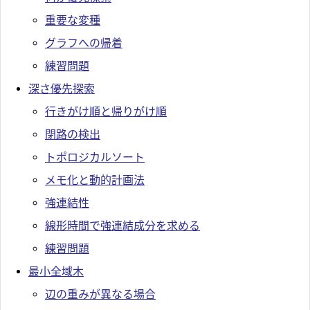
重要な変種
グラフへの帰着
練習問題
深さ優先探索
行きがけ順と帰りがけ順
閉路の検出
トポロジカルソート
メモ化と動的計画法
強連結性
線形時間で強連結成分を求める
練習問題
最小全域木
辺の重みが異なる場合