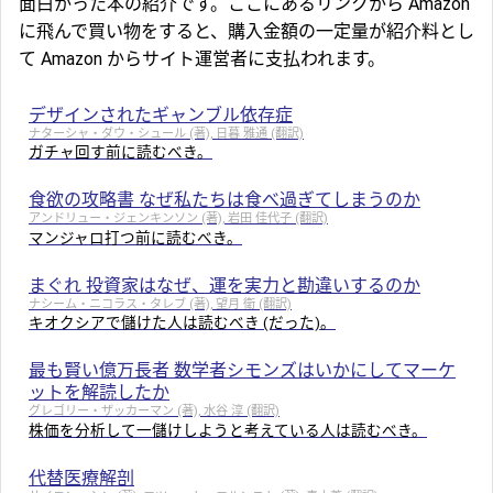
面白かった本の紹介です。ここにあるリンクから Amazon
に飛んで買い物をすると、購入金額の一定量が紹介料とし
て Amazon からサイト運営者に支払われます。
デザインされたギャンブル依存症
ナターシャ・ダウ・シュール (著), 日暮 雅通 (翻訳)
ガチャ回す前に読むべき。
食欲の攻略書 なぜ私たちは食べ過ぎてしまうのか
アンドリュー・ジェンキンソン (著), 岩田 佳代子 (翻訳)
マンジャロ打つ前に読むべき。
まぐれ 投資家はなぜ、運を実力と勘違いするのか
ナシーム・ニコラス・タレブ (著), 望月 衛 (翻訳)
キオクシアで儲けた人は読むべき (だった)。
最も賢い億万長者 数学者シモンズはいかにしてマーケ
ットを解読したか
グレゴリー・ザッカーマン (著), 水谷 淳 (翻訳)
株価を分析して一儲けしようと考えている人は読むべき。
代替医療解剖