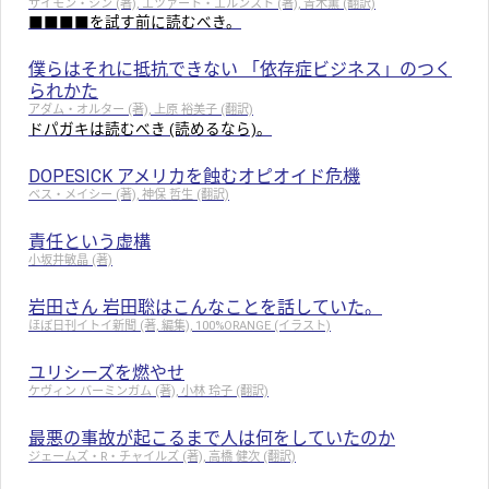
サイモン・シン (著), エツァート・エルンスト (著), 青木薫 (翻訳)
■■■■を試す前に読むべき。
僕らはそれに抵抗できない 「依存症ビジネス」のつく
られかた
アダム・オルター (著), 上原 裕美子 (翻訳)
ドパガキは読むべき (読めるなら)。
DOPESICK アメリカを蝕むオピオイド危機
ベス・メイシー (著), 神保 哲生 (翻訳)
責任という虚構
小坂井敏晶 (著)
岩田さん 岩田聡はこんなことを話していた。
ほぼ日刊イトイ新聞 (著, 編集), 100%ORANGE (イラスト)
ユリシーズを燃やせ
ケヴィン バーミンガム (著), 小林 玲子 (翻訳)
最悪の事故が起こるまで人は何をしていたのか
ジェームズ・R・チャイルズ (著), 高橋 健次 (翻訳)