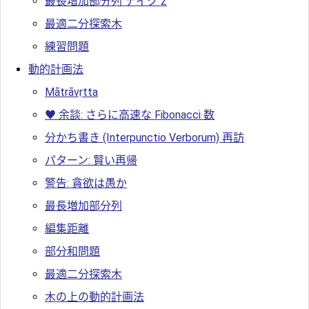
最長増加部分列 テイク 2
最適二分探索木
練習問題
動的計画法
Mātrāvṛtta
♥ 余談: さらに高速な Fibonacci 数
分かち書き (Interpunctio Verborum) 再訪
パターン: 賢い再帰
警告: 貪欲は愚か
最長増加部分列
編集距離
部分和問題
最適二分探索木
木の上の動的計画法