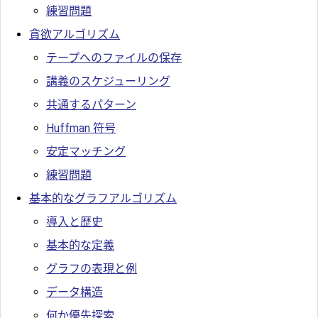
練習問題
貪欲アルゴリズム
テープへのファイルの保存
講義のスケジューリング
共通するパターン
Huffman 符号
安定マッチング
練習問題
基本的なグラフアルゴリズム
導入と歴史
基本的な定義
グラフの表現と例
データ構造
何か優先探索