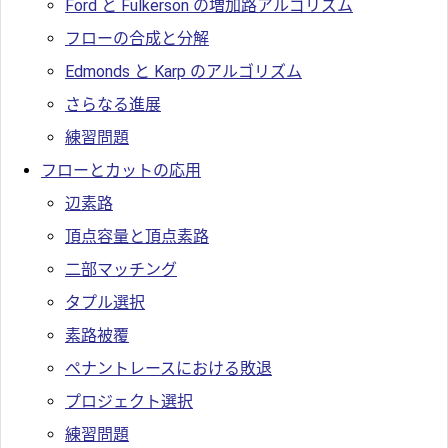
Ford と Fulkerson の増加路アルゴリズム
フローの合成と分解
Edmonds と Karp のアルゴリズム
さらなる進展
練習問題
フローとカットの応用
辺素路
頂点容量と頂点素路
二部マッチング
タプル選択
素路被覆
ペナントレースにおける敗退
プロジェクト選択
練習問題