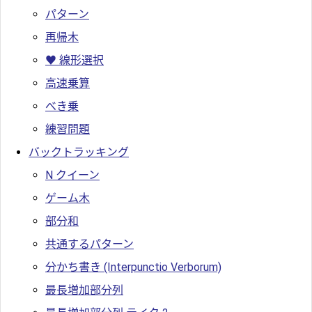
パターン
再帰木
♥ 線形選択
高速乗算
べき乗
練習問題
バックトラッキング
N クイーン
ゲーム木
部分和
共通するパターン
分かち書き (Interpunctio Verborum)
最長増加部分列