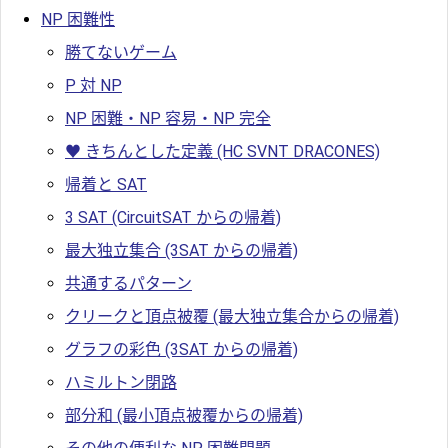
NP 困難性
勝てないゲーム
P 対 NP
NP 困難・NP 容易・NP 完全
♥ きちんとした定義 (HC SVNT DRACONES)
帰着と SAT
3 SAT (CircuitSAT からの帰着)
最大独立集合 (3SAT からの帰着)
共通するパターン
クリークと頂点被覆 (最大独立集合からの帰着)
グラフの彩色 (3SAT からの帰着)
ハミルトン閉路
部分和 (最小頂点被覆からの帰着)