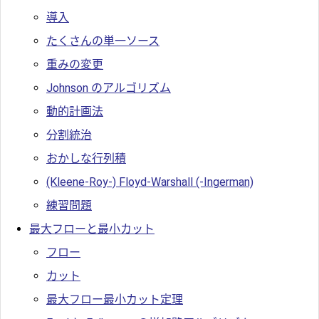
導入
たくさんの単一ソース
重みの変更
Johnson のアルゴリズム
動的計画法
分割統治
おかしな行列積
(Kleene-Roy-) Floyd-Warshall (-Ingerman)
練習問題
最大フローと最小カット
フロー
カット
最大フロー最小カット定理