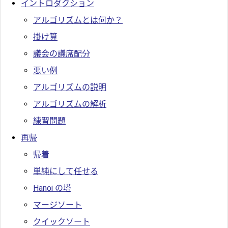
イントロダクション
アルゴリズムとは何か？
掛け算
議会の議席配分
悪い例
アルゴリズムの説明
アルゴリズムの解析
練習問題
再帰
帰着
単純にして任せる
Hanoi の塔
マージソート
クイックソート