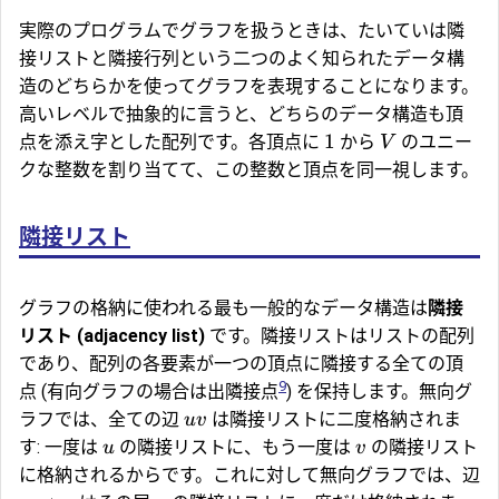
実際のプログラムでグラフを扱うときは、たいていは隣
接リストと隣接行列という二つのよく知られたデータ構
造のどちらかを使ってグラフを表現することになります。
高いレベルで抽象的に言うと、どちらのデータ構造も頂
1
点を添え字とした配列です。各頂点に
から
のユニー
V
クな整数を割り当てて、この整数と頂点を同一視します。
隣接リスト
グラフの格納に使われる最も一般的なデータ構造は
隣接
リスト (adjacency list)
です。隣接リストはリストの配列
であり、配列の各要素が一つの頂点に隣接する全ての頂
9
点 (有向グラフの場合は出隣接点
) を保持します。無向グ
ラフでは、全ての辺
は隣接リストに二度格納されま
uv
す: 一度は
の隣接リストに、もう一度は
の隣接リスト
u
v
に格納されるからです。これに対して無向グラフでは、辺