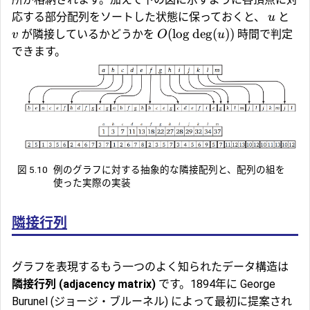
応する部分配列をソートした状態に保っておくと、
と
u
(
l
o
g
d
e
g
(
))
が隣接しているかどうかを
時間で判定
v
O
u
できます。
図 5.10
例のグラフに対する抽象的な隣接配列と、配列の組を
使った実際の実装
隣接行列
グラフを表現するもう一つのよく知られたデータ構造は
隣接行列 (adjacency matrix)
です。1894年に George
Burunel (ジョージ・ブルーネル) によって最初に提案され