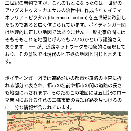
三世紀の巻物ですが、これのもとになったのは一世紀の
アウグストゥス・カエサルの治世中に作成されたイティ
ネラリア・ピクタム (itinerarium pictum) を五世紀に改訂し
たものであると広く信じられています。ポイティンガー図
は地理的に正しい地図ではありません ――歴史家の間には
そもそもこれを地図と呼んでもいいのかという議論さえ
あります！―― が、道路ネットワークを抽象的に表現して
おり、その意味では現代の地下鉄の地図と同じと言えま
す。
ポイティンガー図では道路沿いの都市が道路の垂直に折
れる部分で表され、都市の名前や都市の間の道路の長さ
も地図に示されます。そのためこの地図には五世紀のロー
マ帝国における任意の二都市間の最短経路を見つけるの
に十分な情報が含まれています。