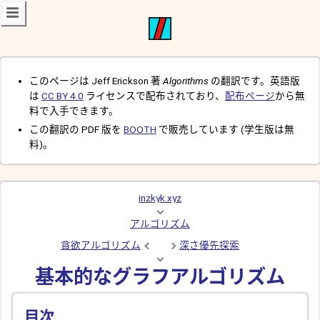
このページは Jeff Erickson 著
Algorithms
の翻訳です。英語版
は
CC BY 4.0
ライセンスで配布されており、
配布ページ
から無
料で入手できます。
この翻訳の PDF 版を
BOOTH
で販売しています (学生版は無
料)。
inzkyk.xyz
アルゴリズム
貪欲アルゴリズム
深さ優先探索
基本的なグラフアルゴリズム
目次