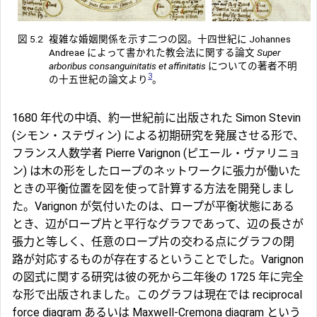
図 5.2
複雑な婚姻関係を示す二つの図。十四世紀に Johannes
Andreae によって書かれた教会法に関する論文
Super
arboribus consanguinitatis et affinitatis
についての著者不明
3
の十五世紀の論文より
。
1680 年代の中頃、約一世紀前に出版された Simon Stevin
(シモン・ステヴィン) による初期研究を発展させる形で、
フランス人数学者 Pierre Varignon (ピエール・ヴァリニョ
ン) は木の形をしたロープのネットワークに張力が働いた
ときの平衡位置を図を使って計算する方法を開発しまし
た。Varignon が気付いたのは、ロープが平衡状態にある
とき、辺がロープ片と平行なグラフであって、辺の長さが
張力と等しく、任意のロープ片の交わる点にグラフの閉
路が対応するものが存在するということでした。Varignon
の図式に関する研究は彼の死から二年後の 1725 年に完全
な形で出版されました。このグラフは現在では reciprocal
force diagram あるいは Maxwell-Cremona diagram という