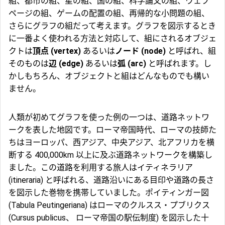
組、都市の組、星の組、国の組、科学論文の組、ウェブ
ページの組、ゲームの配置の組、再帰的な小問題の組、
さらにグラフの組だって考えます。グラフを図示するとき
に一番よく使われる方法と対応して、組にされるオブジェ
クトは
頂点 (vertex)
あるいは
ノード (node)
と呼ばれ、組
そのものは
辺 (edge)
あるいは
弧 (arc)
と呼ばれます。し
かしもちろん、オブジェクトと組はどんなものでも構い
ません。
人類が初めてグラフを使った例の一つは、道路ネットワ
ークを表した地図です。ローマ帝国時代、ローマの技師た
ちはヨーロッパ、西アジア、中央アジア、北アフリカを横
断する 400,000km 以上に及ぶ道路ネットワークを構築し
ました。この道路を利用する旅人はイティネラリア
(itineraria) と呼ばれる、道路沿いにある目印や道路の長さ
を図示した巻物を携帯していました。ポイティンガー図
(Tabula Peutingeriana) はローマのクルスス・プブリクス
(Cursus publicus、 ローマ帝国の駅伝制度) を図示した十