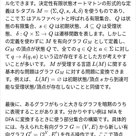
ル化できます。決定性有限状態オートマトンの形式的な定
=
(
Σ
,
,
,
,
)
義は 5-タプル
を使うものであり、
M
Q
s
A
δ
Σ
ここで
はアルファベットと呼ばれる有限集合、
は状
Q
∈
⊆
態の有限集合、
は初期状態、
は受理状
s
Q
A
Q
:
×
Σ
→
態、
は遷移関数を表します。しかしこ
δ
Q
Q
の定義を使わずに
を有向グラフ
として定義し、
M
G
M
∈
∈
Σ
の頂点が状態
で、全ての
と
に対し
G
Q
q
Q
a
M
→
(
,
)
て
という辺が存在するとした方が考えやす
q
δ
q
a
(
)
いことが多いです。
が受理する言語
に関する
M
L
M
基本的な問題はグラフ
に対する問題に変換できま
G
M
∅
(
)
=
す。例えば、
は初期状態/頂点
から到達可
L
M
s
能な受理状態/頂点が存在しないことと同値です。
最後に、あるグラフがもっと大きなグラフを暗黙のうち
に表現することがあります。分かりやすい例は NFA を
DFA に変換するときに使う部分集合の構築です。具体的
=
(
,
)
には、与えられた有向グラフ
から新しい有
G
V
E
′
′
V
=
(
2
,
)
向グラフ
を作る操作です。ここで頂点
G
E