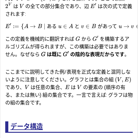
′
V
2
は
の全ての部分集合であり、辺
は次の式で定義
V
E
されます:
′
:=
{
→
∣
ある
∈
と
∈
があって
→
E
A
B
u
A
v
B
u
v
′
この定義を機械的に翻訳すれば
から
を構築するア
G
G
ルゴリズムが得られますが、この構築は必要ではありま
′
せん。なぜなら
は既に
の陰的な表現だからです
。
G
G
ここまでに説明してきた例/表現を正式な定義と混同しな
(
,
)
いように注意してください。グラフとは集合の組
V
E
であり、
は任意の集合、
は
の要素の (順序の有
V
E
V
る、または無い) 組の集合です。一言で言えば: グラフは物
の組の集合です。
データ構造