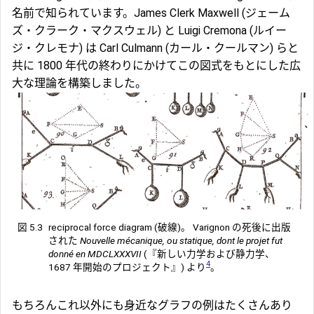
名前で知られています。James Clerk Maxwell (ジェーム
ズ・クラーク・マクスウェル) と Luigi Cremona (ルイー
ジ・クレモナ) は Carl Culmann (カール・クールマン) らと
共に 1800 年代の終わりにかけてこの図式をもとにした広
大な理論を構築しました。
図 5.3
reciprocal force diagram (破線)。 Varignon の死後に出版
された
Nouvelle mécanique, ou statique, dont le projet fut
donné en MDCLXXXVII
(『新しい力学および静力学、
4
1687 年開始のプロジェクト』) より
。
もちろんこれ以外にも身近なグラフの例はたくさんあり