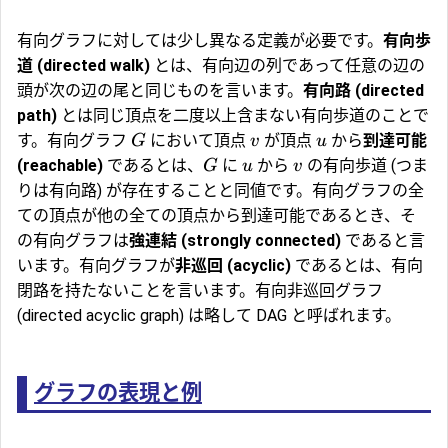
有向グラフに対しては少し異なる定義が必要です。
有向歩
道 (directed walk)
とは、有向辺の列であって任意の辺の
頭が次の辺の尾と同じものを言います。
有向路 (directed
path)
とは同じ頂点を二度以上含まない有向歩道のことで
す。有向グラフ
において頂点
が頂点
から
到達可能
G
v
u
(reachable)
であるとは、
に
から
の有向歩道 (つま
G
u
v
りは有向路) が存在することと同値です。有向グラフの全
ての頂点が他の全ての頂点から到達可能であるとき、そ
の有向グラフは
強連結 (strongly connected)
であると言
います。有向グラフが
非巡回 (acyclic)
であるとは、有向
閉路を持たないことを言います。有向非巡回グラフ
(directed acyclic graph) は略して DAG と呼ばれます。
グラフの表現と例