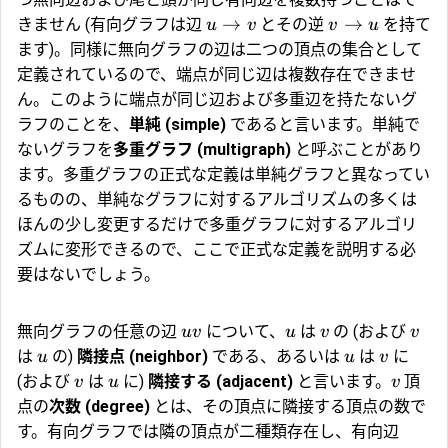
→
→
きません (有向グラフは辺
とその逆
を持て
u
v
v
u
ます)。同様に無向グラフの辺は二つの頂点の集合として
定義されているので、端点が同じ辺は複数存在できませ
ん。このように端点が同じ辺および多重辺を持たないグ
ラフのことを、
単純 (simple)
であると言います。単純で
ないグラフを
多重グラフ (multigraph)
と呼ぶことがあり
ます。多重グラフの正式な定義は単純グラフと異なってい
るものの、単純なグラフに対するアルゴリズムの多くは
ほんの少し変更するだけで多重グラフに対するアルゴリ
ズムに変形できるので、ここで正式な定義を説明する必
要はないでしょう。
無向グラフの任意の辺
について、
は
の (および
uv
u
v
v
は
の)
隣接点 (neighbor)
である、あるいは
は
に
u
u
v
(および
は
に)
隣接する (adjacent)
と言います。
頂
v
u
v
点の
次数 (degree)
とは、その頂点に隣接する頂点の数で
す。有向グラフでは隣の頂点が二種類存在し、有向辺