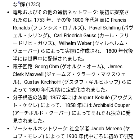
5
な
解 (1735)
電報およびその他の通信ネットワーク: 最初に提案さ
れたのは 1753 年、その後 1800 年代初頭に Francis
Ronalds (フランシス・ロナルズ)、Pavel Schilling (パヴ
ェル・シリング)、Carl Friedrich Gauss (カール・フリ
ードリヒ・ガウス)、Wilhelm Weber (ヴィルヘルム・
ヴェーバー) らによって実際に作成され、 1800 年代後
半には世界中に配備されました。
電子回路: Georg Ohm (ゲオルク・オーム)、James
Clerk Maxwell (ジェームズ・クラーク・マクスウェ
ル)、Gustav Kirchhoff (グスタフ・キルヒホッフ) らに
よって 1800 年代初等に定式化されました。
分子構造の法則: 1857 年には August Kekulé (アウグス
ト・ケクレ) によって、1858 年には Archibald Couper
(アーチボルド・クーパー) によってそれぞれ独立に発
見されました。
ソーシャルネットワーク: 社会学者 Jacob Moreno (ヤ
コブ・モレノ) によって 1930 年代中ごろに初めて研究