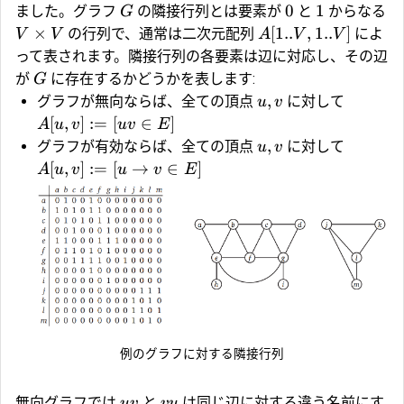
0
1
ました。グラフ
の隣接行列とは要素が
と
からなる
G
×
[
1..
,
1..
]
の行列で、通常は二次元配列
によ
V
V
A
V
V
って表されます。隣接行列の各要素は辺に対応し、その辺
が
に存在するかどうかを表します:
G
,
グラフが無向ならば、全ての頂点
に対して
u
v
[
,
]
:=
[
∈
]
A
u
v
uv
E
,
グラフが有効ならば、全ての頂点
に対して
u
v
[
,
]
:=
[
→
∈
]
A
u
v
u
v
E
例のグラフに対する隣接行列
無向グラフでは
と
は同じ辺に対する違う名前にす
uv
v
u