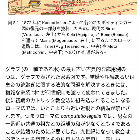
図 5.1
1872 年に Konrad Miller によって行われたポイティンガー
図の復元の一部分を抜粋したもの。現代の Birten
(Veteribus、左上) から Köln (Agripine) と Bonn (Bonnae)
を通って Mainz (Mogontiaco、右上) に至るまでのローマ
道路には、 Trier (Avg Tresvirorvm、中央) や Metz
1
(Matricorvm、中央下) への分かれ道がある
。
グラフ (の一種である木) の最も古い古典的な応用例の一
つは、グラフで表された家系図です。結婚や相続あるいは
皇帝の跡継ぎに関する法的な問題を解決するときには、
複雑な家系 "木" が何世紀にも渡って使われてきました。
後に初期のカトリック教会法に組み込まれることになる
ローマ法では、いとこよりも近い近親との結婚が禁止さ
れます。つまりローマの
computatio legalis
では、男女の
一番近い共通の祖先との距離の和が少なくとも 4 である
ことが結婚のために必要でした。九世紀になって教会は
必要とされる距離とその計算方法を変更し、新しい