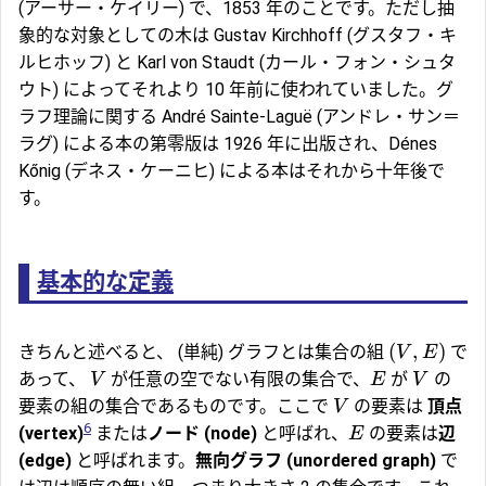
(アーサー・ケイリー) で、1853 年のことです。ただし抽
象的な対象としての木は Gustav Kirchhoff (グスタフ・キ
ルヒホッフ) と Karl von Staudt (カール・フォン・シュタ
ウト) によってそれより 10 年前に使われていました。グ
ラフ理論に関する André Sainte-Laguë (アンドレ・サン＝
ラグ) による本の第零版は 1926 年に出版され、Dénes
Kőnig (デネス・ケーニヒ) による本はそれから十年後で
す。
基本的な定義
(
,
)
きちんと述べると、 (単純) グラフとは集合の組
で
V
E
あって、
が任意の空でない有限の集合で、
が
の
V
E
V
要素の組の集合であるものです。ここで
の要素は
頂点
V
6
(vertex)
または
ノード (node)
と呼ばれ、
の要素は
辺
E
(edge)
と呼ばれます。
無向グラフ (unordered graph)
で