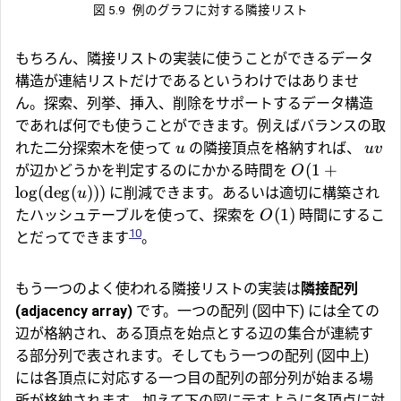
図 5.9
例のグラフに対する隣接リスト
もちろん、隣接リストの実装に使うことができるデータ
構造が連結リストだけであるというわけではありませ
ん。探索、列挙、挿入、削除をサポートするデータ構造
であれば何でも使うことができます。例えばバランスの取
れた二分探索木を使って
の隣接頂点を格納すれば、
u
uv
(
1
+
が辺かどうかを判定するのにかかる時間を
O
l
o
g
(
d
e
g
(
)))
に削減できます。あるいは適切に構築され
u
(
1
)
たハッシュテーブルを使って、探索を
時間にするこ
O
10
とだってできます
。
もう一つのよく使われる隣接リストの実装は
隣接配列
(adjacency array)
です。一つの配列 (図中下) には全ての
辺が格納され、ある頂点を始点とする辺の集合が連続す
る部分列で表されます。そしてもう一つの配列 (図中上)
には各頂点に対応する一つ目の配列の部分列が始まる場
所が格納されます。加えて下の図に示すように各頂点に対