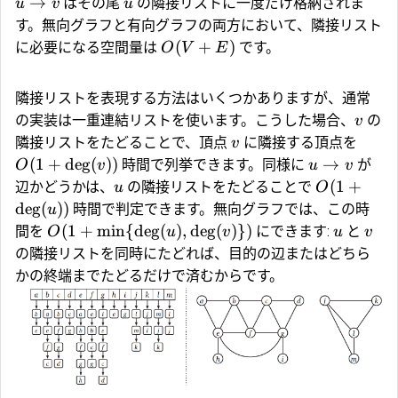
→
はその尾
の隣接リストに一度だけ格納されま
u
v
u
す。無向グラフと有向グラフの両方において、隣接リスト
(
+
)
に必要になる空間量は
です。
O
V
E
隣接リストを表現する方法はいくつかありますが、通常
の実装は一重連結リストを使います。こうした場合、
の
v
隣接リストをたどることで、頂点
に隣接する頂点を
v
(
1
+
d
e
g
(
))
→
時間で列挙できます。同様に
が
O
v
u
v
(
1
+
辺かどうかは、
の隣接リストをたどることで
u
O
d
e
g
(
))
時間で判定できます。無向グラフでは、この時
u
(
1
+
m
i
n
{
d
e
g
(
)
,
d
e
g
(
)})
間を
にできます:
と
O
u
v
u
v
の隣接リストを同時にたどれば、目的の辺またはどちら
かの終端までたどるだけで済むからです。