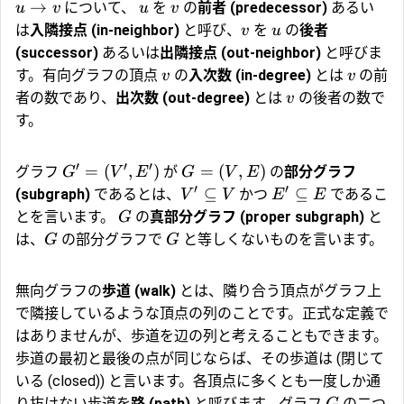
→
について、
を
の
前者 (predecessor)
あるい
u
v
u
v
は
入隣接点 (in-neighbor)
と呼び、
を
の
後者
v
u
(successor)
あるいは
出隣接点 (out-neighbor)
と呼びま
す。有向グラフの頂点
の
入次数 (in-degree)
とは
の前
v
v
者の数であり、
出次数 (out-degree)
とは
の後者の数で
v
す。
′
′
′
=
(
,
)
=
(
,
)
グラフ
が
の
部分グラフ
G
V
E
G
V
E
′
′
⊆
⊆
(subgraph)
であるとは、
かつ
であるこ
V
V
E
E
とを言います。
の
真部分グラフ (proper subgraph)
と
G
は、
の部分グラフで
と等しくないものを言います。
G
G
無向グラフの
歩道 (walk)
とは、隣り合う頂点がグラフ上
で隣接しているような頂点の列のことです。正式な定義で
はありませんが、歩道を辺の列と考えることもできます。
歩道の最初と最後の点が同じならば、その歩道は (閉じて
いる (closed)) と言います。各頂点に多くとも一度しか通
り抜けない歩道を
路 (path)
と呼びます。グラフ
の二つ
G