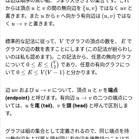
は辺は順序の無い組、つまり大きさ 2 の集合です。これ
{
,
}
からは頂点
と
の間の無向辺を
ではなく
と
u
v
u
v
uv
(
,
)
書きます。また
から
へ向かう有向辺は
ではな
u
v
u
v
→
く
と書きます。
u
v
標準的な記法に従って、
でグラフの頂点の数を、
で
V
E
グラフの辺の数を表すことにします (この記法が紛らわし
いのは私も認めます)。この記法から、任意の無向グラフ
V
0
≤
≤
(
)
について
であり、任意の有向グラフにつ
E
2
0
≤
≤
(
−
1
)
いて
と分かります。
E
V
V
→
辺
および
について、頂点
と
を
端点
uv
u
v
u
v
→
(endpoint)
と呼びます。有向辺
の二つの端点につ
u
v
いては、
を
尾 (tail)
、
を
頭 (head)
と呼んで区別しま
u
v
す。
グラフは組の集合として定義されるので、同じ端点を持
つ無向辺および尾と頭が同じ有向辺を複数持つことはで