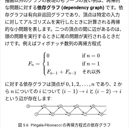
描画以外のグラフの表現のもう一つの良い例は、再帰的
な問題に対する
依存グラフ (dependency graph)
です。依
存グラフは有向非巡回グラフであり、頂点は特定の入力
に対してアルゴリズムを実行したときに計算される再帰
的な小問題を表します。二つの頂点の間に辺があるのは、
頭の問題を実行するときに尾の問題が実行されるときだ
けです。例えばフィボナッチ数列の再帰方程式
⎧
0
if
=
0
n
⎨
=
1
if
=
1
⎩
F
n
n
+
それ以外
F
F
−
1
−
2
n
n
0
,
1
,
2
,
…
,
に対する依存グラフは頂点が
であり、2 か
n
(
−
1
)
→
(
−
2
)
→
ら
についての
について
と
n
i
i
i
i
i
という辺が存在します:
図 5.6
Piṅgala-Fibonacci の再帰方程式の依存グラフ