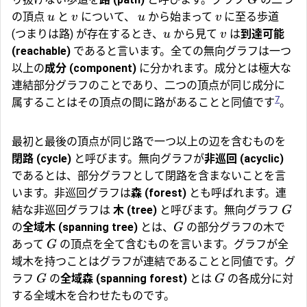
の頂点
と
について、
から始まって
に至る歩道
u
v
u
v
(つまりは路) が存在するとき、
から見て
は
到達可能
u
v
(reachable)
であると言います。全ての無向グラフは一つ
以上の
成分 (component)
に分かれます。成分とは極大な
連結部分グラフのことであり、二つの頂点が同じ成分に
7
属することはその頂点の間に路があることと同値です
。
最初と最後の頂点が同じ路で一つ以上の辺を含むものを
閉路 (cycle)
と呼びます。無向グラフが
非巡回 (acyclic)
であるとは、部分グラフとして閉路を含まないことを言
います。非巡回グラフは
森 (forest)
とも呼ばれます。連
結な非巡回グラフは
木 (tree)
と呼びます。無向グラフ
G
の
全域木 (spanning tree)
とは、
の部分グラフの木で
G
あって
の頂点を全て含むものを言います。グラフが全
G
域木を持つことはグラフが連結であることと同値です。グ
ラフ
の
全域森 (spanning forest)
とは
の各成分に対
G
G
する全域木を合わせたものです。