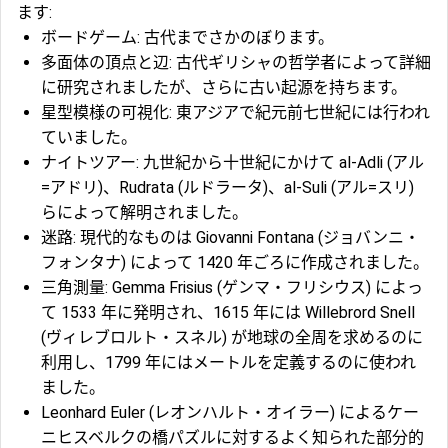
ます:
ボードゲーム: 古代までさかのぼります。
多面体の頂点と辺: 古代ギリシャの哲学者によって詳細
に研究されましたが、さらに古い起源を持ちます。
星型模様の可視化: 東アジアで紀元前七世紀には行われ
ていました。
ナイトツアー: 九世紀から十世紀にかけて al-Adli (アル
=アドリ)、Rudrata (ルドラータ)、al-Suli (アル=スリ)
らによって解明されました。
迷路: 現代的なものは Giovanni Fontana (ジョバンニ・
フォンタナ) によって 1420 年ごろに作成されました。
三角測量: Gemma Frisius (ゲンマ・フリシウス) によっ
て 1533 年に発明され、1615 年には Willebrord Snell
(ヴィレブロルト・スネル) が地球の全周を求めるのに
利用し、1799 年にはメートルを定義するのに使われ
ました。
Leonhard Euler (レオンハルト・オイラー) によるケー
ニヒスベルクの橋パズルに対するよく知られた部分的