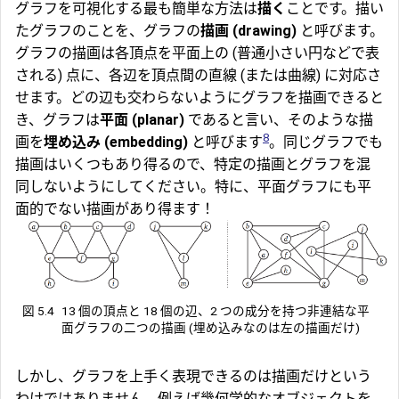
グラフを可視化する最も簡単な方法は
描く
ことです。描い
たグラフのことを、グラフの
描画 (drawing)
と呼びます。
グラフの描画は各頂点を平面上の (普通小さい円などで表
される) 点に、各辺を頂点間の直線 (または曲線) に対応さ
せます。どの辺も交わらないようにグラフを描画できると
き、グラフは
平面 (planar)
であると言い、そのような描
8
画を
埋め込み (embedding)
と呼びます
。同じグラフでも
描画はいくつもあり得るので、特定の描画とグラフを混
同しないようにしてください。特に、平面グラフにも平
面的でない描画があり得ます！
図 5.4
13 個の頂点と 18 個の辺、2 つの成分を持つ非連結な平
面グラフの二つの描画 (埋め込みなのは左の描画だけ)
しかし、グラフを上手く表現できるのは描画だけという
わけではありません。例えば幾何学的なオブジェクトを