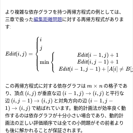
より複雑な依存グラフを持つ再帰方程式の例としては、
三章で扱った
編集距離問題
に対する再帰方程式がありま
す:
⎧
i
j
⎨
⎧
(
,
)
=
Edit
i
j
(
−
1
,
)
+
1
Edit
i
j
⎨
⎩
⎩
(
,
−
1
)
+
1
m
i
n
Edit
i
j
(
−
1
,
−
1
)
+
[
[
]

=
[
Edit
i
j
A
i
B
×
この再帰方程式に対する依存グラフは
の格子であ
m
n
(
,
)
(
−
1
,
)
→
(
,
)
り、頂点
が垂直な辺
と平行な
i
j
i
j
i
j
(
,
−
1
)
→
(
,
)
(
−
1
,
−
辺
と対角方向の辺
i
j
i
j
i
j
1
)
→
(
,
)
で結ばれています。動的計画法が効率良く動
i
j
作するのは依存グラフが十分小さい場合であり、動的計
画法の正しい評価順序では全ての小問題がその前者より
も後に解かれることが保証されます。