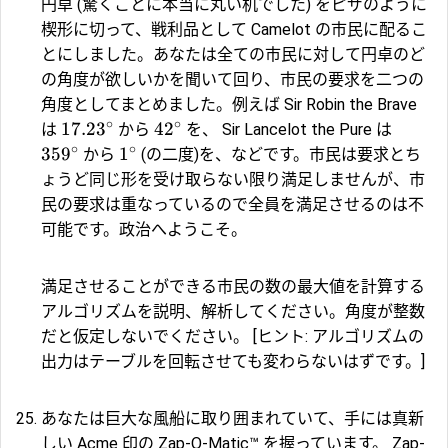
円卓 (驚くことに本当に丸い机でした) をピザのように
楔形に切って、戦利品として Camelot の市民に配るこ
とにしました。あなたは全ての市民に対して円卓のど
の角度が欲しいかを聞いて回り、市民の要求を二つの
角度としてまとめました。例えば Sir Robin the Brave
∘
∘
17.2
3
4
2
は
から
を、 Sir Lancelot the Pure は
∘
∘
35
9
1
から
(の二度)を、などです。市民は要求とち
ょうど同じ形を受け取らない限り満足しませんが、市
民の要求は重なっているので全員を満足させるのは不
可能です。政治へようこそ。
満足させることができる市民の数の最大値を計算する
アルゴリズムを説明、解析してください。角度が整数
だと仮定しないでください。 [ヒント: アルゴリズムの
出力はテーブルを回転させても変わらないはずです。]
あなたは巨大な風船に取り囲まれていて、手には真新
しい Acme 印の Zap-O-Matic™ を握っています。 Zap-