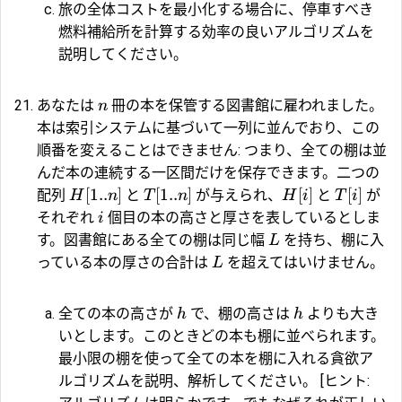
旅の全体コストを最小化する場合に、停車すべき
燃料補給所を計算する効率の良いアルゴリズムを
説明してください。
あなたは
冊の本を保管する図書館に雇われました。
n
本は索引システムに基づいて一列に並んでおり、この
順番を変えることはできません: つまり、全ての棚は並
んだ本の連続する一区間だけを保存できます。二つの
[
1..
]
[
1..
]
[
]
[
]
配列
と
が与えられ、
と
が
H
n
T
n
H
i
T
i
それぞれ
個目の本の高さと厚さを表しているとしま
i
す。図書館にある全ての棚は同じ幅
を持ち、棚に入
L
っている本の厚さの合計は
を超えてはいけません。
L
全ての本の高さが
で、棚の高さは
よりも大き
h
h
いとします。このときどの本も棚に並べられます。
最小限の棚を使って全ての本を棚に入れる貪欲ア
ルゴリズムを説明、解析してください。 [ヒント: