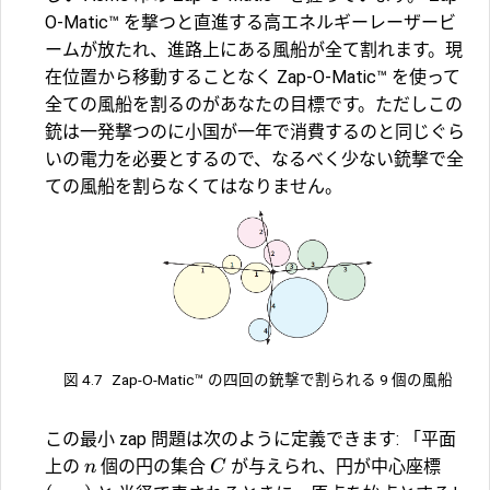
O-Matic™ を撃つと直進する高エネルギーレーザービ
ームが放たれ、進路上にある風船が全て割れます。現
在位置から移動することなく Zap-O-Matic™ を使って
全ての風船を割るのがあなたの目標です。ただしこの
銃は一発撃つのに小国が一年で消費するのと同じぐら
いの電力を必要とするので、なるべく少ない銃撃で全
ての風船を割らなくてはなりません。
図 4.7
Zap-O-Matic™ の四回の銃撃で割られる 9 個の風船
この最小 zap 問題は次のように定義できます: 「平面
上の
個の円の集合
が与えられ、円が中心座標
n
C