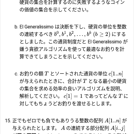
硬貨の集合を計算するのに失敗するようなコイン
の価値の集合を示してください。
El Generalissimo は決断を下し、硬貨の単位を整数
0
1
2
k
,
,
,
…
,
(
≥
2
)
の連続するべき
にする
b
b
b
b
b
としました。この通貨制度だと El Generalissimo が
嫌う貪欲アルゴリズムを使って最適なお釣りを計
算できてしまうことを示してください。
[
1..
]
お釣りの額
とソートされた通貨の単位
T
c
n
が与えられたときに、合計が
となる最小の硬貨
T
の集合を求める効率の良いアルゴリズムを説明、
[
1
]
=
1
解析してください。
であってどんな
に
c
T
対してもちょうどお釣りを渡せるとします。
[
1..
]
正でもゼロでも負でもありうる整数の配列
が
A
n
[
..
]
与えられたとします。
の連続する部分配列
A
A
i
j