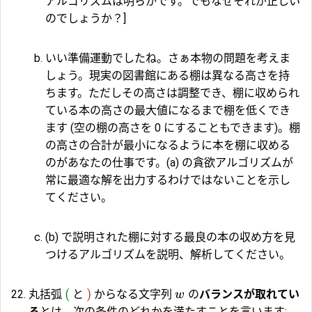
アルゴリズムは明らかです。でもなぜそれが正しい
のでしょうか？]
いい準備運動でしたね。さぁ本物の問題を考えま
しょう。現実の図書館にある棚は異なる高さを持
ちます。ただしその高さは調整でき、棚に収められ
ている本の高さの最大値になるまで棚を低くでき
ます (空の棚の高さを 0 にすることもできます)。棚
の高さの合計が最小になるように本を棚に収める
のがあなたの仕事です。(a) の貪欲アルゴリズムが
常に最適な解を出力するわけではないことを示し
てください。
(b) で説明された棚に対する最良の本の収め方を見
つけるアルゴリズムを説明、解析してください。
(
)
丸括弧
と
からなる文字列
の
バランスが取れてい
w
る
とは、次の条件のどれかを満たすことを言います: