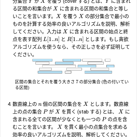
分集合
が
を覆う (cover する) とは、
に含まれ
Y
X
Y
る区間の和集合が
に含まれる区間の和集合と等し
X
いことを言います。
を覆う
の部分集合で最小の
X
X
ものを計算する効率の良いアルゴリズムを説明、解析
してください。入力は
に含まれる区間の始点と終
X
[
1..
]
[
1..
]
点を表す配列
と
とします。もし貪欲
L
n
R
n
アルゴリズムを使うなら、その正しさを必ず証明して
ください。
7
区間の集合とそれを覆う大きさ
の部分集合 (色の付いてい
る区間)
数直線上の
個の区間の集合を
とします。数直線
n
X
上の点の集合
が
を貫く (stab する) とは、
に
P
X
X
含まれる全ての区間が少なくとも一つの
の点を含
P
むことを言います。
を貫く最小の点集合を求める
X
効率の良いアルゴリズムを説明、解析してください。