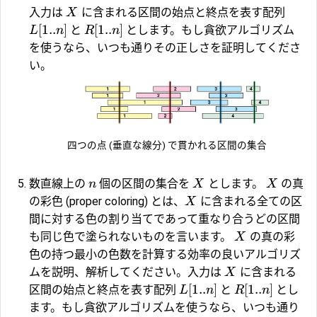
入力は
に含まれる区間の始点と終点を表す配列
X
[
1..
]
[
1..
]
と
とします。もし貪欲アルゴリズム
L
n
R
n
を使うなら、いつも通りその正しさを証明してくださ
い。
四つの点 (垂直な線分) で貫かれる区間の集合
数直線上の
個の区間の集合を
とします。
の真
n
X
X
の彩色 (proper coloring) とは、
に含まれる全ての区
X
間に対する色の割り当てであって重なり合うどの区間
も同じ色で塗られないものを言います。
の真の彩
X
色の持つ最小の色数を計算する効率の良いアルゴリズ
ムを説明、解析してください。入力は
に含まれる
X
[
1..
]
[
1..
]
区間の始点と終点を表す配列
と
とし
L
n
R
n
ます。もし貪欲アルゴリズムを使うなら、いつも通り