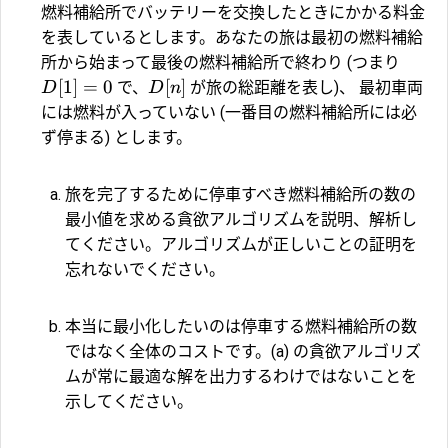
燃料補給所でバッテリーを交換したときにかかる料金
を表しているとします。あなたの旅は最初の燃料補給
所から始まって最後の燃料補給所で終わり (つまり
[
1
]
=
0
[
]
で、
が旅の総距離を表し)、 最初車両
D
D
n
には燃料が入っていない (一番目の燃料補給所には必
ず停まる) とします。
旅を完了するために停車すべき燃料補給所の数の
最小値を求める貪欲アルゴリズムを説明、解析し
てください。アルゴリズムが正しいことの証明を
忘れないでください。
本当に最小化したいのは停車する燃料補給所の数
ではなく全体のコストです。(a) の貪欲アルゴリズ
ムが常に最適な解を出力するわけではないことを
示してください。