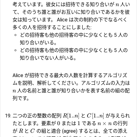
考えています。彼女には招待できる知り合いが
人い
n
て、そのうち誰と誰がお互いに知り合いであるかを彼
女は知っています。 Alice は次の制約の下でなるべく
多くの人を招待することにしました:
どの招待客も他の招待客の中に少なくとも 5 人の
知り合いがいる。
どの招待客も他の招待客の中に少なくとも 5 人の
知り合いでない人がいる。
Alice が招待できる最大の人数を計算するアルゴリズ
ムを説明、解析してください。アルゴリズムの入力は
人の名前と誰と誰が知り合いかを表す名前の組の配
n
列です。
[
1..
]
[
1..
]
二つの正の整数の配列
と
が与えられ
R
n
C
n
0
1
×
たとします。要素が
または
である
の行列
n
n
が
と
の組と適合 (agree) するとは、全ての添え
R
C