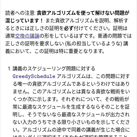
読者への注意:
貪欲アルゴリズムを使って解けない問題が
混じっています！
また貪欲アルゴリズムを説明、解析す
るときには正しさの証明を
必ず
付けてください。証明は
通常
交換の議論
の形をしているはずです。普通の問題では
正しさの証明を要求しない (私の担当しているような) 講
義において、この証明は特に重要となります。
講義のスケジューリング問題に対する
アルゴリズムは、この問題に対す
GreedySchedule
る唯一の貪欲アルゴリズムであるというわけではあり
ません。このアルゴリズムとは異なる貪欲な戦術をい
くつか次に示します。それぞれについて、その戦術が
常に最適なスケジュールを生成するならそのことを証
明し、そうでないなら最適なスケジュールが出力され
ない入力のうちできる限り小さいものを示してくださ
い。アルゴリズムの途中で同着の講義が生じた場合に