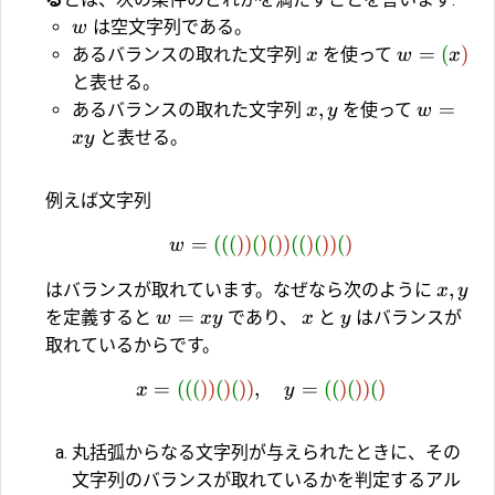
は空文字列である。
w
=
(
)
あるバランスの取れた文字列
を使って
x
w
x
と表せる。
,
=
あるバランスの取れた文字列
を使って
x
y
w
と表せる。
x
y
例えば文字列
=
(
(
(
)
)
(
)
(
)
)
(
(
)
(
)
)
(
)
w
,
はバランスが取れています。なぜなら次のように
x
y
=
を定義すると
であり、
と
はバランスが
w
x
y
x
y
取れているからです。
=
(
(
(
)
)
(
)
(
)
)
,
=
(
(
)
(
)
)
(
)
x
y
丸括弧からなる文字列が与えられたときに、その
文字列のバランスが取れているかを判定するアル