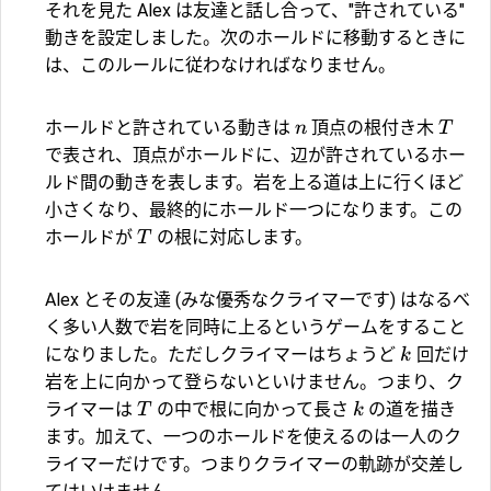
それを見た Alex は友達と話し合って、"許されている"
動きを設定しました。次のホールドに移動するときに
は、このルールに従わなければなりません。
ホールドと許されている動きは
頂点の根付き木
n
T
で表され、頂点がホールドに、辺が許されているホー
ルド間の動きを表します。岩を上る道は上に行くほど
小さくなり、最終的にホールド一つになります。この
ホールドが
の根に対応します。
T
Alex とその友達 (みな優秀なクライマーです) はなるべ
く多い人数で岩を同時に上るというゲームをすること
になりました。ただしクライマーはちょうど
回だけ
k
岩を上に向かって登らないといけません。つまり、ク
ライマーは
の中で根に向かって長さ
の道を描き
T
k
ます。加えて、一つのホールドを使えるのは一人のク
ライマーだけです。つまりクライマーの軌跡が交差し