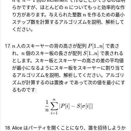
−
1
を
回の increment で作ることができるのは明
n
n
らかですが、ほとんどの
についてもっと効率的な作
n
り方があります。与えられた整数
を作るための最小
n
ステップ数を計算するアルゴリズムを説明、解析して
ください。
[
1..
]
人のスキーヤーの背の高さが配列
で表さ
n
P
n
[
1..
]
れ、
個のスキー板の長さが配列
で表される
n
S
n
とします。スキー板とスキーヤーの高さの差の平均値
が最小になるようにスキー板をスキーヤーに割り当て
るアルゴリズムを説明、解析してください。アルゴリ
ズムが計算するのは置換
であって次の値を最小にす
σ
るものです:
n
1
∑
∣
[
]
−
[
[
]]
∣
P
i
S
σ
i
n
=
1
i
Alice はパーティを開くことになり、誰を招待しようか