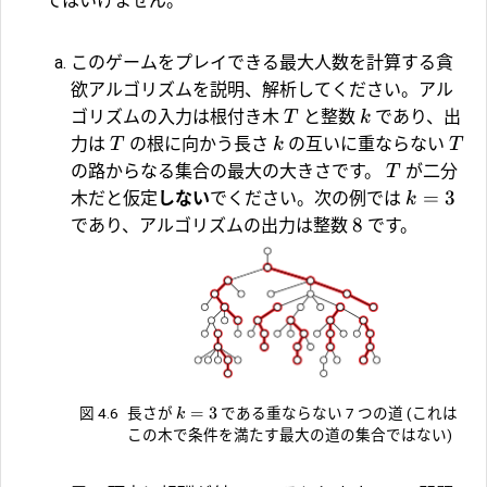
てはいけません。
このゲームをプレイできる最大人数を計算する貪
欲アルゴリズムを説明、解析してください。アル
ゴリズムの入力は根付き木
と整数
であり、出
T
k
力は
の根に向かう長さ
の互いに重ならない
T
k
T
の路からなる集合の最大の大きさです。
が二分
T
=
3
木だと仮定
しない
でください。次の例では
k
8
であり、アルゴリズムの出力は整数
です。
=
3
図 4.6
長さが
である重ならない 7 つの道 (これは
k
この木で条件を満たす最大の道の集合ではない)