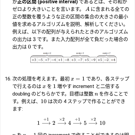
が
正の区間 (positive interval)
であるとは、その和が
ゼロより大きいことを言います。
に含まれる全ての
A
正の整数を覆うような正の区間の集合の大きさの最小
値を求めるアルゴリズムを説明、解析してください。
例えば、以下の配列が与えられたときのアルゴリズム
3
の出力は
です。また入力配列が全て負だった場合の
0
出力は
です。
=
1
次の処理を考えます。最初
であり、各ステップ
x
1
で行えるのは
を
増やす increment と二倍する
x
doubling のどちらかです。目標は整数
を作ることで
n
10
す。例えば、
は次の 4 ステップで作ることができ
ます:
+
1
×
2
+
1
×
2
1
⟶
2
⟶
4
⟶
5
⟶
10