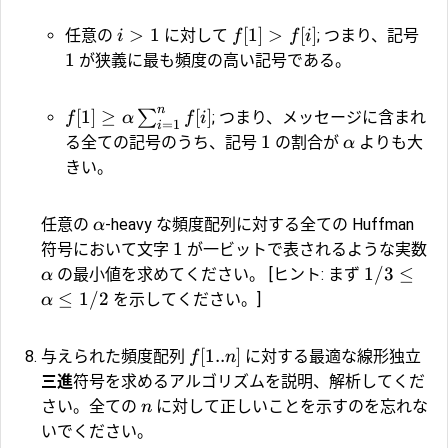
>
1
[
1
]
>
[
]
任意の
に対して
; つまり、記号
i
f
f
i
1
が狭義に最も頻度の高い記号である。
n
[
1
]
≥
[
]
∑
; つまり、メッセージに含まれ
f
α
f
i
=
1
i
1
る全ての記号のうち、記号
の割合が
よりも大
α
きい。
任意の
-heavy な頻度配列に対する全ての Huffman
α
1
符号において文字
が一ビットで表されるような実数
1/3
≤
の最小値を求めてください。 [ヒント: まず
α
≤
1/2
を示してください。]
α
[
1..
]
与えられた頻度配列
に対する最適な線形独立
f
n
三進
符号を求めるアルゴリズムを説明、解析してくだ
さい。全ての
に対して正しいことを示すのを忘れな
n
いでください。