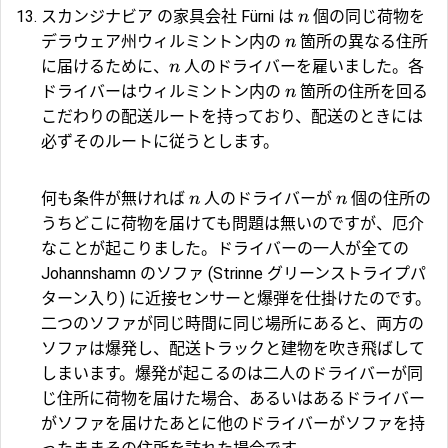
スカンジナビア の家具会社 Fürni は
個の同じ荷物を
n
デラウェア州ウィルミントン内の
箇所の異なる住所
n
に届けるために、
人のドライバーを雇いました。各
n
ドライバーはウィルミントン内の
箇所の住所を回る
n
こだわりの配送ルートを持っており、配送のときには
必ずそのルートに従うとします。
何も条件が無ければ
人のドライバーが
個の住所の
n
n
うちどこに荷物を届けても問題は無いのですが、厄介
なことが起こりました。ドライバーの一人が全ての
Johannshamn のソファ (Strinne グリーンストライプパ
ターン入り) に近接センサーと爆弾を仕掛けたのです。
二つのソファが同じ時間に同じ場所にあると、両方の
ソファは爆発し、配送トラックと建物を吹き飛ばして
しまいます。爆発が起こるのは二人のドライバーが同
じ住所に荷物を届けた場合、あるいはあるドライバー
がソファを届けたあとに他のドライバーがソファを持