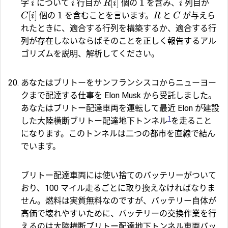
[
]
1
字
について
行目が
個の
を含み、
列目が
i
i
R
i
i
[
]
1
個の
を含むことを言います。
と
が与えら
C
i
R
C
れたときに、適合する行列を構築するか、適合する行
列が存在しないならばそのことを正しく報告するアル
ゴリズムを説明、解析してください。
あなたはブリトーをサンフランシスコからニューヨー
クまで配達する仕事を Elon Musk から受託しました。
あなたはブリトー配達車両を運転して最近 Elon が建設
1
した大陸横断ブリトー配達地下トンネル
を走ること
になります。このトンネルは二つの都市を直線で結ん
でいます。
ブリトー配達車両には使い捨てのバッテリーがついて
おり、100 マイル走るごとに取り換えなければなりま
せん。燃料は実質無料なのですが、バッテリー自体が
高価で壊れやすいために、バッテリーの交換作業を行
えるのは大陸横断ブリトー配達地下トンネル車両バッ