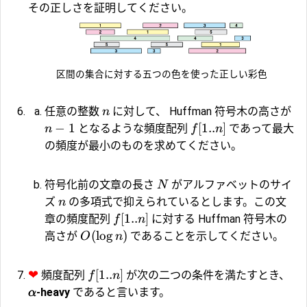
その正しさを証明してください。
区間の集合に対する五つの色を使った正しい彩色
任意の整数
に対して、 Huffman 符号木の高さが
n
−
1
[
1..
]
となるような頻度配列
であって最大
n
f
n
の頻度が最小のものを求めてください。
符号化前の文章の長さ
がアルファベットのサイ
N
ズ
の多項式で抑えられているとします。この文
n
[
1..
]
章の頻度配列
に対する Huffman 符号木の
f
n
(
l
o
g
)
高さが
であることを示してください。
O
n
❤
[
1..
]
頻度配列
が次の二つの条件を満たすとき、
f
n
-heavy
であると言います。
α