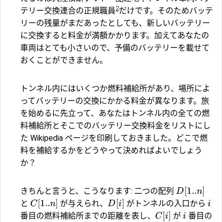
2
テリー交換連合の正規職員
だけです。そのためバッテ
リーの残量がまだあったとしても、新しいバッテリー
に交換すると料金が満額かかります。加えてあなたの
車両はとても小さいので、予備のバッテリーを載せて
おくことができません。
トンネル内にはいくつか燃料補給所があり、場所によ
ってバッテリーの交換にかかる料金が異なります。旅
を始めるに先立って、あなたはトンネル内の全ての燃
料補給所とそこでのバッテリー交換料金をリストにし
た Wikipedia ページを印刷しておきました。どこで燃
料を補給するかをどうやって決めればよいでしょう
か？
[
1..
]
きちんと言うと、こうなります: 二つの配列
D
n
[
1..
]
[
]
と
が与えられ、
がトンネルの入口から
C
n
D
i
i
[
]
番目の燃料補給所までの距離を表し、
が
番目の
C
i
i