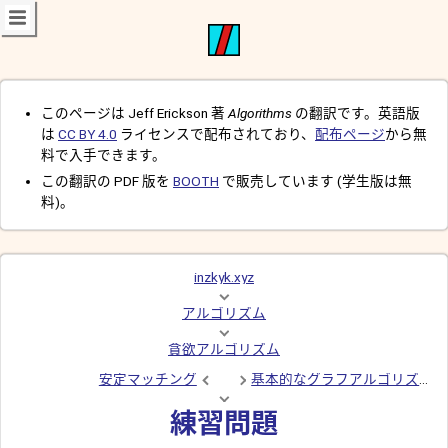
このページは Jeff Erickson 著
Algorithms
の翻訳です。英語版
は
CC BY 4.0
ライセンスで配布されており、
配布ページ
から無
料で入手できます。
この翻訳の PDF 版を
BOOTH
で販売しています (学生版は無
料)。
inzkyk.xyz
アルゴリズム
貪欲アルゴリズム
安定マッチング
基本的なグラフアルゴリズム
練習問題