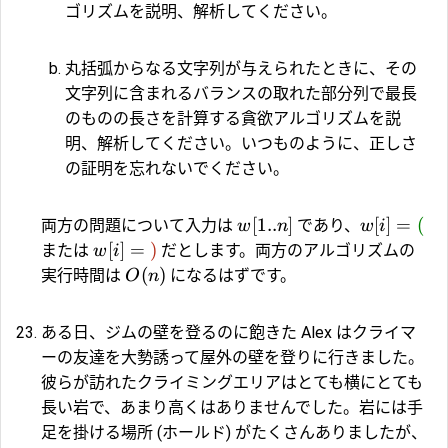
ゴリズムを説明、解析してください。
丸括弧からなる文字列が与えられたときに、その
文字列に含まれるバランスの取れた部分列で最長
のものの長さを計算する貪欲アルゴリズムを説
明、解析してください。いつものように、正しさ
の証明を忘れないでください。
[
1..
]
[
]
=
(
両方の問題について入力は
であり、
w
n
w
i
[
]
=
)
または
だとします。両方のアルゴリズムの
w
i
(
)
実行時間は
になるはずです。
O
n
ある日、ジムの壁を登るのに飽きた Alex はクライマ
ーの友達を大勢誘って屋外の壁を登りに行きました。
彼らが訪れたクライミングエリアはとても横にとても
長い岩で、あまり高くはありませんでした。岩には手
足を掛ける場所 (ホールド) がたくさんありましたが、