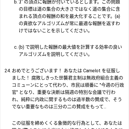
の頂点に報酬が付いているとします。この問題
T
の目標は道の集合の大きさではなく道の集合に含
まれる頂点の報酬の和を最大化することです。(a)
の貪欲なアルゴリズムが常に最適な報酬を返すわ
けではないことを示してください。
(b) で説明した報酬の最大値を計算する効率の良い
アルゴリズムを説明してください。
おめでとうございます！ あなたは Camelot を征服し
ました！ 腐敗しきった世襲君主制は無政府組合主義の
コミューンにとって代わり、市民は順番に "今週の行政
官" となり、重要な決断は隔週の特別な会議で行わ
れ、純粋に内政に関するものは過半数の賛成で、そう
でない重要なものは三分の二の賛成をもって...
この征服を締めくくる象徴的な行為として、あなたは