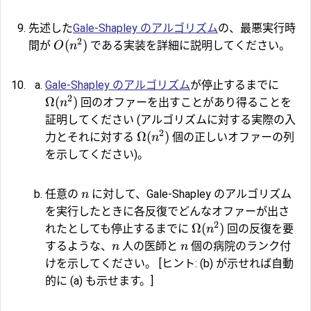
先述した
Gale-Shapley のアルゴリズム
の、最悪実行時
2
(
)
間が
である実装を詳細に説明してください。
O
n
Gale-Shapley のアルゴリズム
が停止するまでに
2
Ω
(
)
回のオファーを出すことがあり得ることを
n
証明してください (アルゴリズムに対する実際の入
2
Ω
(
)
力とそれに対する
個の正しいオファーの列
n
を示してください)。
任意の
に対して、Gale-Shapley のアルゴリズム
n
を実行したときに各反復でどんなオファーが出さ
2
Ω
(
)
れたとしても停止するまでに
回の反復を要
n
するような、
人の医師と
個の病院のランク付
n
n
けを示してください。 [ヒント: (b) が示せれば自動
的に (a) も示せます。]