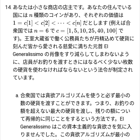
あなたは小さな商店の店主です。あなたの住んでいる
国には
種類のコインがあり、それぞれの価値は
n
1
=
[
1
]
<
[
2
]
<
⋯
<
[
]
だとします (例えば合
c
c
c
n
=
6
=
[
1
,
5
,
10
,
25
,
40
,
100
]
衆国では
で
で
n
c
す)。王室大蔵省で働く公務員たちが丹精込めて硬貨に
刻んだ皆から愛される慈愛に満ちた元首 El
Generalissimo の肖像をすり減らしてしまわないよう
に、店員がお釣りを渡すときにはなるべく少ない枚数
の硬貨を使わなければならないという法令が制定され
ています。
合衆国では貪欲アルゴリズムを使うと必ず最小の
数の硬貨を渡すことができます。つまり、お釣りの
額を超えない最大の硬貨を渡し、残りの額につい
て再帰的に同じことをするという方法です。El
Generalissimo はこの資本主義的な貪欲さを気に入
りませんでした。この貪欲アルゴリズムが最小の