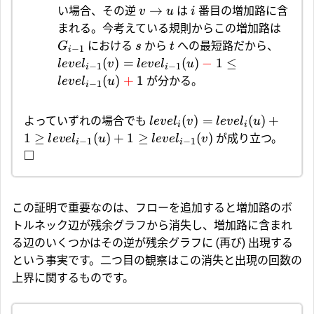
→
い場合、その逆
は
番目の増加路に含
v
u
i
まれる。今考えている規則からこの増加路は
における
から
への最短路だから、
G
s
t
−
1
i
(
)
=
(
)
−
1
≤
l
e
v
e
l
v
l
e
v
e
l
u
−
1
−
1
i
i
(
)
+
1
が分かる。
l
e
v
e
l
u
−
1
i
(
)
=
(
)
+
よっていずれの場合でも
l
e
v
e
l
v
l
e
v
e
l
u
i
i
1
≥
(
)
+
1
≥
(
)
が成り立つ。
l
e
v
e
l
u
l
e
v
e
l
v
−
1
−
1
i
i
□
この証明で重要なのは、フローを追加すると増加路のボ
トルネック辺が残余グラフから消失し、増加路に含まれ
る辺のいくつかはその逆が残余グラフに (再び) 出現する
という事実です。二つ目の観察はこの消失と出現の回数の
上界に関するものです。