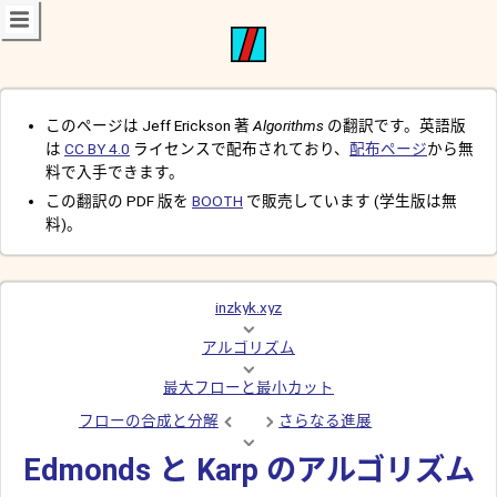
このページは Jeff Erickson 著
Algorithms
の翻訳です。英語版
は
CC BY 4.0
ライセンスで配布されており、
配布ページ
から無
料で入手できます。
この翻訳の PDF 版を
BOOTH
で販売しています (学生版は無
料)。
inzkyk.xyz
アルゴリズム
最大フローと最小カット
フローの合成と分解
さらなる進展
Edmonds と Karp のアルゴリズム