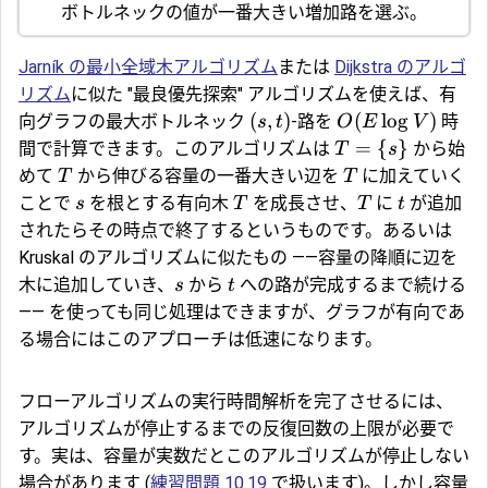
ボトルネックの値が一番大きい増加路を選ぶ。
Jarník の最小全域木アルゴリズム
または
Dijkstra のアルゴ
リズム
に似た "最良優先探索" アルゴリズムを使えば、有
(
,
)
(
l
o
g
)
向グラフの最大ボトルネック
-路を
時
s
t
O
E
V
=
{
}
間で計算できます。このアルゴリズムは
から始
T
s
めて
から伸びる容量の一番大きい辺を
に加えていく
T
T
ことで
を根とする有向木
を成長させ、
に
が追加
s
T
T
t
されたらその時点で終了するというものです。あるいは
Kruskal のアルゴリズムに似たもの ――容量の降順に辺を
木に追加していき、
から
への路が完成するまで続ける
s
t
―― を使っても同じ処理はできますが、グラフが有向であ
る場合にはこのアプローチは低速になります。
フローアルゴリズムの実行時間解析を完了させるには、
アルゴリズムが停止するまでの反復回数の上限が必要で
す。実は、容量が実数だとこのアルゴリズムが停止しない
場合があります (
練習問題 10.19
で扱います)。しかし容量