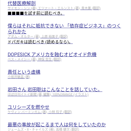
代替医療解剖
サイモン・シン (著), エツァート・エルンスト (著), 青木薫 (翻訳)
■■■■を試す前に読むべき。
僕らはそれに抵抗できない 「依存症ビジネス」のつく
られかた
アダム・オルター (著), 上原 裕美子 (翻訳)
ドパガキは読むべき (読めるなら)。
DOPESICK アメリカを蝕むオピオイド危機
ベス・メイシー (著), 神保 哲生 (翻訳)
責任という虚構
小坂井敏晶 (著)
岩田さん 岩田聡はこんなことを話していた。
ほぼ日刊イトイ新聞 (著, 編集), 100%ORANGE (イラスト)
ユリシーズを燃やせ
ケヴィン バーミンガム (著), 小林 玲子 (翻訳)
最悪の事故が起こるまで人は何をしていたのか
ジェームズ・R・チャイルズ (著), 高橋 健次 (翻訳)