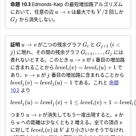
命題 10.3
Edmonds-Karp の最短増加路アルゴリズム
→
/2
において、任意の辺
は最大でも
回しか
u
v
V
から消失しない。
G
f
→
(
<
証明
が二つの残余グラフ
と
u
v
G
G
i
+
1
i
j
)
,
…
,
に現れ、その間の残余グラフ
には
j
G
G
+
1
i
j
→
表れないとする。このとき
が
番目の増加路
u
v
i
(
)
=
(
)
+
1
に含まれることから
で
l
e
v
e
l
v
l
e
v
e
l
u
i
i
→
あり、
が
番目の増加路に含まれることから
v
u
j
(
)
=
(
)
−
1
である。これと
命題
l
e
v
e
l
v
l
e
v
e
l
u
j
j
10.2
より
(
)
=
(
)
+
1
≤
(
)
+
1
=
(
l
e
v
e
l
u
l
e
v
e
l
v
l
e
v
e
l
v
l
e
v
e
l
j
j
i
i
→
つまり
が消失してもう一度出現すると、
か
u
v
s
ら
への距離は少なくとも 2 増える。全ての頂点
u
v
(
)
に対して
は
より小さいかそうでなけれ
l
e
v
e
l
v
V
i