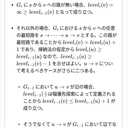
(
)
=
に
から
への路が無い場合、
G
s
v
l
e
v
e
l
v
i
i
∞
≥
(
)
となって成り立つ。
l
e
v
e
l
v
−
1
i
それ以外の場合、
における
から
への任意
G
s
v
i
→
⋯
→
→
の最短路を
とする。この路が
s
u
v
(
)
=
(
)
+
最短路であることから
l
e
v
e
l
v
l
e
v
e
l
u
i
i
1
(
)
≥
であり、帰納法の仮定から
l
e
v
e
l
u
i
(
)
(
)
≥
なので、
l
e
v
e
l
u
l
e
v
e
l
u
−
1
−
1
i
i
(
)
−
1
→
を示せばよい。
につい
l
e
v
e
l
v
u
v
−
1
i
て考えるべきケースがさらに二つある。
→
において
が辺の場合、
G
u
v
−
1
i
(
⋅
)
は幅優先探索によって定義される
l
e
v
e
l
−
1
i
(
)
≤
(
)
+
1
ことから
が
l
e
v
e
l
v
l
e
v
e
l
u
−
1
−
1
i
i
成り立つ。
→
そうでなくて
が
において辺でな
u
v
G
−
1
i