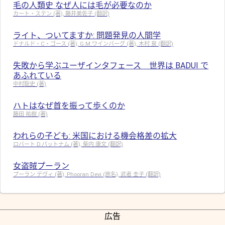
毛の人類史 なぜ人には毛が必要なのか
カート・ステン (著), 藤井美佐子 (翻訳)
ライト、ついてますか: 問題発見の人間学
ドナルド・C・ゴース (著), G.M.ワインバーグ (著), 木村 泉 (翻訳)
失敗から学ぶユーザインタフェース 世界は BADUI で
あふれている
中村聡史 (著)
ハトはなぜ首を振って歩くのか
藤田 祐樹 (著)
われらの子ども: 米国における機会格差の拡大
ロバート D.パットナム (著), 柴内 康文 (翻訳)
女盗賊プーラン
プーラン デヴィ (著), Phooran Devi (原名), 武者 圭子 (翻訳)
広告