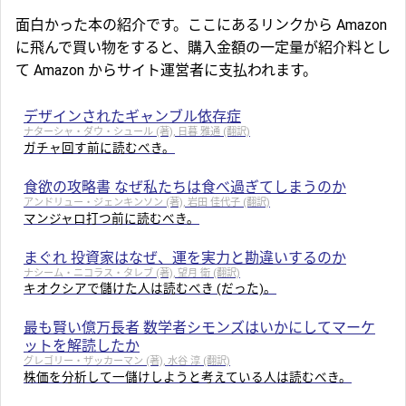
面白かった本の紹介です。ここにあるリンクから Amazon
に飛んで買い物をすると、購入金額の一定量が紹介料とし
て Amazon からサイト運営者に支払われます。
デザインされたギャンブル依存症
ナターシャ・ダウ・シュール (著), 日暮 雅通 (翻訳)
ガチャ回す前に読むべき。
食欲の攻略書 なぜ私たちは食べ過ぎてしまうのか
アンドリュー・ジェンキンソン (著), 岩田 佳代子 (翻訳)
マンジャロ打つ前に読むべき。
まぐれ 投資家はなぜ、運を実力と勘違いするのか
ナシーム・ニコラス・タレブ (著), 望月 衛 (翻訳)
キオクシアで儲けた人は読むべき (だった)。
最も賢い億万長者 数学者シモンズはいかにしてマーケ
ットを解読したか
グレゴリー・ザッカーマン (著), 水谷 淳 (翻訳)
株価を分析して一儲けしようと考えている人は読むべき。