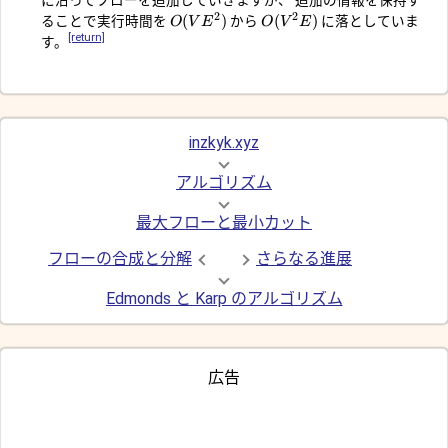
に沿ってフローを追加していきますが、 追加の情報を保持す
2
2
(
)
(
)
ることで実行時間を
から
に落としていま
O
V
E
O
V
E
[return]
す。
inzkyk.xyz
アルゴリズム
最大フローと最小カット
フローの合成と分解
さらなる進展
Edmonds と Karp のアルゴリズム
広告