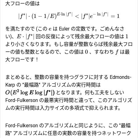
大フローの値は
∗
∗
∗
⋅
l
n
∣
∣
∗
−
l
n
∣
∣
E
f
f
∣
∣
⋅
(
1
−
1/
)
<
∣
∣
=
1
f
E
f
e
を満たすので (この
は Euler の定数です。ごめんなさ
e
∗
⋅
∣
∣
1
い)、
回の反復によって残余最大フローの値は
E
f
より小さくなります。もし容量が整数ならば残余最大フロ
0
ーの値も整数となるので、この値は
、すなわち
は最
f
大フローです！
まとめると、整数の容量を持つグラフに対する Edmonds-
Karp の "最幅路" アルゴリズムの実行時間は
2
∗
(
l
o
g
l
o
g
∣
∣
)
となります。何も工夫をしない
O
E
E
f
Ford-Fulkerson の最悪実行時間と違って、このアルゴリズ
ムの実行時間は入力サイズの多項式で抑えられます。
Ford-Fulkerson のアルゴリズムと同じように、この "最幅
路" アルゴリズムに任意の実数の容量を持つネットワーク