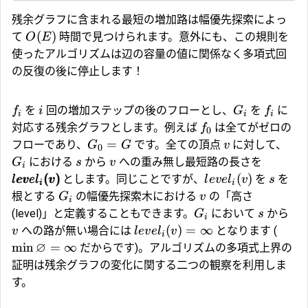
残余グラフに含まれる最短の増加路は幅優先探索によっ
(
)
て
時間で見つけられます。意外にも、この規則を
O
E
使ったアルゴリズムは辺の容量の値に関係なく多項式回
の反復の後に停止します！
を
回の増加ステップの後のフローとし、
を
に
f
i
G
f
i
i
i
対応する残余グラフとします。例えば
は全てがゼロの
f
0
=
フローであり、
です。全ての頂点
に対して、
G
G
v
0
における
から
への重み無し最短路の長さを
G
s
v
i
(
)
(
)
とします。同じことですが、
を
を
l
e
v
e
l
v
l
e
v
e
l
v
s
i
i
根とする
の幅優先探索木における
の「高さ
G
v
i
(level)」と定義することもできます。
において
から
G
s
i
(
)
=
∞
への路が無い場合には
となります (
v
l
e
v
e
l
v
i
∅
m
i
n
=
∞
だからです)。アルゴリズムの多項式上界の
証明は残余グラフの変化に関する二つの観察を利用しま
す。