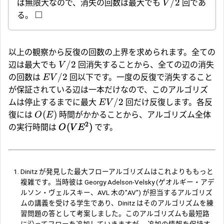
/2
ば無限大なので、消失の回数は最大でも
回であ
V
□
る。
以上の観察から反復の回数の上界を求められます。全ての
/2
辺は最大でも
回消失することから、全ての辺の消失
V
/2
の回数は
回以下です。一度の反復で消失すること
E
V
が保証されている辺は一本だけなので、このアルゴリズ
/2
ムは停止するまでに最大
回だけ反復します。各反
E
V
(
)
復には
時間がかかることから、アルゴリズム全体
O
E
2
(
)
の実行時間は
です。
O
V
E
Dinitz が発見した最大フローアルゴリズムはこれよりももっと
複雑です。当時彼は Georgy Adelson-Velsky (ゲオルギー・アデ
ルソン・ヴェルスキー、AVL 木の"AV") が担当するアルゴリズ
ムの講義を受ける学生であり、Dinitz はそのアルゴリズムを練
習問題の答として考案しました。このアルゴリズムも最短路