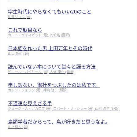
学生時代にやらなくてもいい20のこと
朝井リョウ (著)
これで駄目なら
カート・ヴォネガット (著), 円城塔 (翻訳)
日本語を作った男 上田万年とその時代
山口 謠司 (著)
読んでいない本について堂々と語る方法
ピエール・バイヤール (著), 大浦 康介 (翻訳)
申し訳ない、御社をつぶしたのは私です。
カレン・フェラン (著), 神崎 朗子 (翻訳)
不道徳な見えざる手
ジョージ・Ａ・アカロフ (著), ロバート・Ｊ・シラー (著), 山形 浩生 (翻訳)
鳥類学者だからって、鳥が好きだと思うなよ。
川上和人 (著)