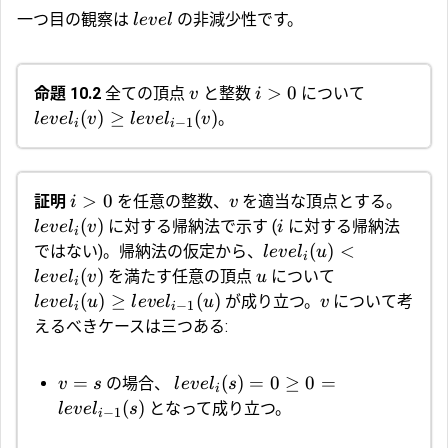
一つ目の観察は
の非減少性です。
l
e
v
e
l
>
0
命題 10.2
全ての頂点
と整数
について
v
i
(
)
≥
(
)
。
l
e
v
e
l
v
l
e
v
e
l
v
−
1
i
i
>
0
証明
を任意の整数、
を適当な頂点とする。
i
v
(
)
に対する帰納法で示す (
に対する帰納法
l
e
v
e
l
v
i
i
(
)
<
ではない)。帰納法の仮定から、
l
e
v
e
l
u
i
(
)
を満たす任意の頂点
について
l
e
v
e
l
v
u
i
(
)
≥
(
)
が成り立つ。
について考
l
e
v
e
l
u
l
e
v
e
l
u
v
−
1
i
i
えるべきケースは三つある:
=
(
)
=
0
≥
0
=
の場合、
v
s
l
e
v
e
l
s
i
(
)
となって成り立つ。
l
e
v
e
l
s
−
1
i