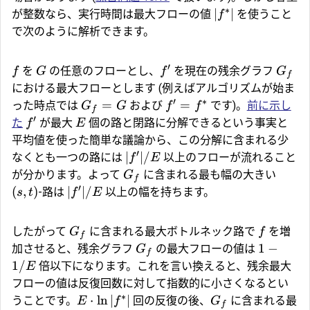
∗
∣
∣
が整数なら、実行時間は最大フローの値
を使うこと
f
で次のように解析できます。
′
を
の任意のフローとし、
を現在の残余グラフ
f
G
f
G
f
における最大フローとします (例えばアルゴリズムが始ま
′
∗
=
=
った時点では
および
です)。
前に示し
G
G
f
f
f
′
た
が最大
個の路と閉路に分解できるという事実と
f
E
平均値を使った簡単な議論から、この分解に含まれる少
′
∣
∣/
なくとも一つの路には
以上のフローが流れること
f
E
が分かります。よって
に含まれる最も幅の大きい
G
f
′
(
,
)
∣
∣/
-路は
以上の幅を持ちます。
s
t
f
E
したがって
に含まれる最大ボトルネック路で
を増
G
f
f
1
−
加させると、残余グラフ
の最大フローの値は
G
f
1/
倍以下になります。これを言い換えると、残余最大
E
フローの値は反復回数に対して指数的に小さくなるとい
∗
⋅
l
n
∣
∣
うことです。
回の反復の後、
に含まれる最
E
f
G
f