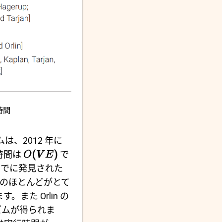
時間
ムは、2012 年に
(
)
行時間は
で
O
V
E
までに発見された
のほとんどがとて
また Orlin の
ズムが得られま