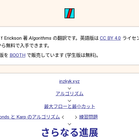
Erickson 著
Algorithms
の翻訳です。英語版は
CC BY 4.0
ライセ
から無料で入手できます。
 版を
BOOTH
で販売しています (学生版は無料)。
inzkyk.xyz
アルゴリズム
最大フローと最小カット
onds と Karp のアルゴリズム
練習問題
さらなる進展