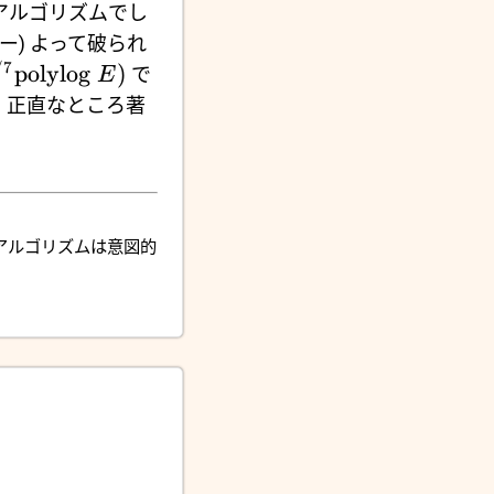
アルゴリズムでし
ドリー) よって破られ
/7
polylog
)
で
E
え、正直なところ著
アルゴリズムは意図的