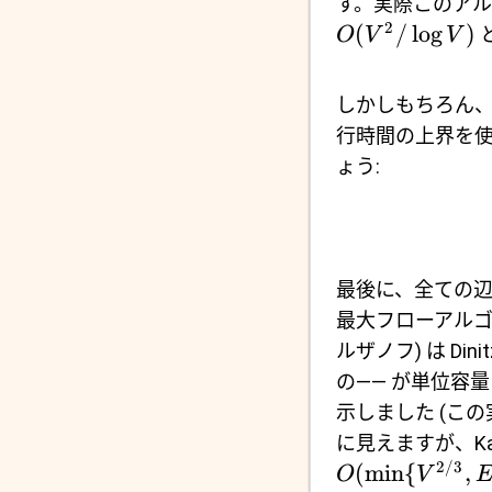
す。実際このア
2
(
/
l
o
g
)
O
V
V
しかしもちろん
行時間の上界を
ょう:
最後に、全ての
最大フローアルゴリズ
ルザノフ) は Din
の―― が単位容
示しました (こ
に見えますが、Ka
2/3
(
m
i
n
{
,
O
V