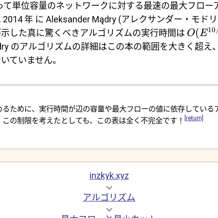
たって単位容量のネットワークに対する最速の最大フロー
14 年 に Aleksander Mądry (アレクサンダー・モ
10
(
y が示した真に驚くべきアルゴリズムの実行時間は
O
E
ądry のアルゴリズムの詳細はこの本の範囲を大きく超
ついていません。
めるために、実行時間が辺の容量や最大フローの値に依存している
[return]
。この制限を考えたとしても、この表は全く不完全です！
inzkyk.xyz
アルゴリズム