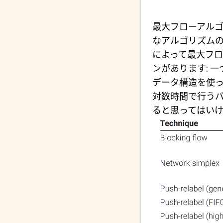
最大フローアル
なアルゴリズム
によって最大フ
ンがあります: 
データ構造を使
対数時間で行う
ると思ってはい