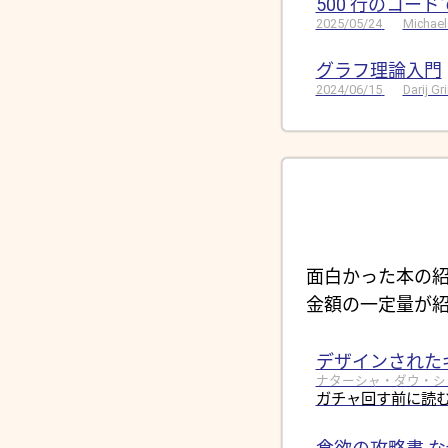
500 行のコー
2025/05/24
Michael
グラフ理論入門
2024/06/15
Darij G
面白かった本の紹
金額の一定量が紹
デザインされた
ナターシャ・ダウ・シュール
ガチャ回す前に読