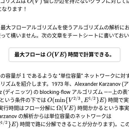
(
)
ルゴリズムは
個しか辺を持たないグラフに対して
O
V
となります！
、最大フローアルゴリズムを使うアルゴリズムの解析に
使って構いません。次の文章をチートシートに書いておい
(
)
最大フローは
時間で計算できる。
O
V
E
1
辺の容量が
であるような "単位容量" ネットワークに
ムを紹介します。1973 年、Alexander Karzanov
itz (ディニッツ) の blocking-flow アルゴリズム ―
2/3
1/2
(
m
i
n
{
,
}
)
量という条件の下では
時間で実
O
V
E
E
Ω
(
)
の実行時間はフロー分解に
時間かかるという事実
V
E
rzanov の解析からは単位容量のネットワークは
1/2
}
)
時間で路に分解できることが分かります)。こ
E
E