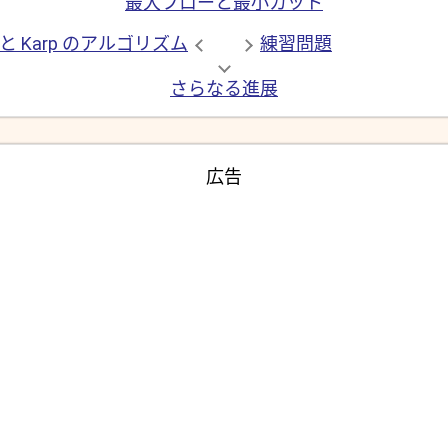
最大フローと最小カット
s と Karp のアルゴリズム
練習問題
さらなる進展
広告