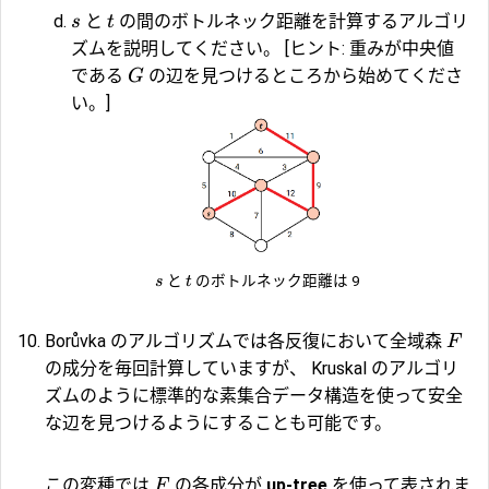
と
の間のボトルネック距離を計算するアルゴリ
s
t
ズムを説明してください。 [ヒント: 重みが中央値
である
の辺を見つけるところから始めてくださ
G
い。]
と
のボトルネック距離は 9
s
t
Borůvka のアルゴリズムでは各反復において全域森
F
の成分を毎回計算していますが、 Kruskal のアルゴリ
ズムのように標準的な素集合データ構造を使って安全
な辺を見つけるようにすることも可能です。
この変種では
の各成分が
up-tree
を使って表されま
F