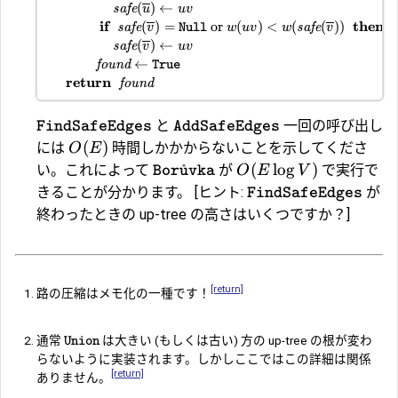
(
)
←
safe
u
uv
if
then
(
)
=
or
(
)
<
(
(
))
safe
safe
v
Null
w
uv
w
v
(
)
←
safe
v
uv
←
found
True
return
found
と
一回の呼び出し
FindSafeEdges
AddSafeEdges
(
)
には
時間しかかからないことを示してくださ
O
E
(
l
o
g
)
い。これによって
が
で実行で
O
E
V
Bor
˚
u
vka
きることが分かります。 [ヒント:
が
FindSafeEdges
終わったときの up-tree の高さはいくつですか？]
[return]
路の圧縮はメモ化の一種です！
通常
は大きい (もしくは古い) 方の up-tree の根が変わ
Union
らないように実装されます。しかしここではこの詳細は関係
[return]
ありません。