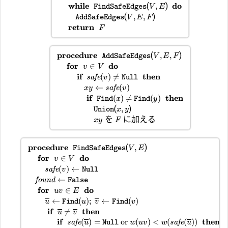
while
(
)
do
,
FindSafeEdges
V
E
(
)
,
,
AddSafeEdges
V
E
F
return
F
procedure
(
)
,
,
AddSafeEdges
V
E
F
for
do
∈
v
V
if
then
(
)

=
safe
v
Null
←
(
)
safe
x
y
v
if
then
(
)

=
(
)
Find
x
Find
y
(
)
,
Union
x
y
を
に加える
x
y
F
procedure
(
)
,
FindSafeEdges
V
E
for
do
∈
v
V
(
)
←
safe
v
Null
←
found
False
for
do
∈
uv
E
←
(
)
;
←
(
)
u
Find
u
v
Find
v
if
then

=
u
v
if
then
(
)
=
or
(
)
<
(
(
))
safe
safe
u
Null
w
uv
w
u