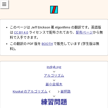
このページは Jeff Erickson 著
Algorithms
の翻訳です。英語版
は
CC BY 4.0
ライセンスで配布されており、
配布ページ
から無
料で入手できます。
この翻訳の PDF 版を
BOOTH
で販売しています (学生版は無
料)。
inzkyk.xyz
アルゴリズム
最小全域木
Kruskal のアルゴリズム
最短路
練習問題