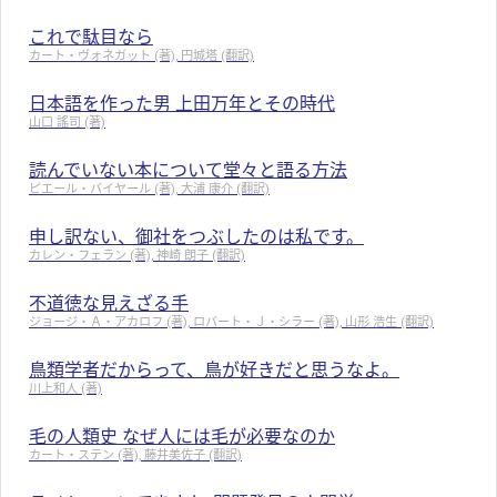
これで駄目なら
カート・ヴォネガット (著), 円城塔 (翻訳)
日本語を作った男 上田万年とその時代
山口 謠司 (著)
読んでいない本について堂々と語る方法
ピエール・バイヤール (著), 大浦 康介 (翻訳)
申し訳ない、御社をつぶしたのは私です。
カレン・フェラン (著), 神崎 朗子 (翻訳)
不道徳な見えざる手
ジョージ・Ａ・アカロフ (著), ロバート・Ｊ・シラー (著), 山形 浩生 (翻訳)
鳥類学者だからって、鳥が好きだと思うなよ。
川上和人 (著)
毛の人類史 なぜ人には毛が必要なのか
カート・ステン (著), 藤井美佐子 (翻訳)