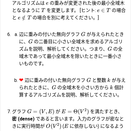
アルゴリズムは
の重みが変更された後の最小全域木
e
∈
となるように
を変更します。 [ヒント:
の場合
T
e
T
∈
/
と
の場合を別に考えてください。]
e
T
辺に重みの付いた無向グラフ
が与えられたとき
G
に、
の二番目に小さい全域木を求めるアルゴリ
G
ズムを説明、解析してください。つまり、
の全
G
域木であって最小全域木を除いたときに一番小さ
いものです。
❤
辺に重みの付いた無向グラフ
と整数
が与え
G
k
られたときに、
の全域木を小さい方から
個計
G
k
算するアルゴリズムを説明、解析してください。
2
=
(
,
)
=
Θ
(
)
グラフ
が
を満たすとき、
G
V
E
E
V
密 (dense)
であると言います。入力のグラフが密なと
2
(
)
きに実行時間が
(
に依存しない) になるよう
O
V
E