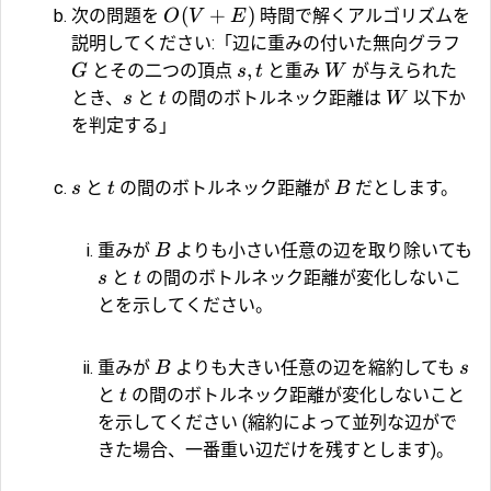
(
+
)
次の問題を
時間で解くアルゴリズムを
O
V
E
説明してください:「辺に重みの付いた無向グラフ
,
とその二つの頂点
と重み
が与えられた
G
s
t
W
とき、
と
の間のボトルネック距離は
以下か
s
t
W
を判定する」
と
の間のボトルネック距離が
だとします。
s
t
B
重みが
よりも小さい任意の辺を取り除いても
B
と
の間のボトルネック距離が変化しないこ
s
t
とを示してください。
重みが
よりも大きい任意の辺を縮約しても
B
s
と
の間のボトルネック距離が変化しないこと
t
を示してください (縮約によって並列な辺がで
きた場合、一番重い辺だけを残すとします)。