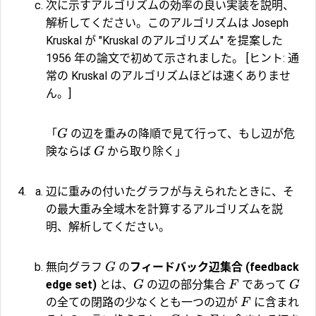
次に示すアルゴリズムの効率の良い実装を説明、
解析してください。このアルゴリズムは Joseph
Kruskal が "Kruskal のアルゴリズム" を提案した
1956 年の論文で初めて示されました。 [ヒント: 通
常の Kruskal のアルゴリズムほどは速くありませ
ん。]
「
の辺を重みの降順で見て行って、もし辺が危
G
険ならば
から取り除く」
G
辺に重みの付いたグラフが与えられたときに、そ
の最大重み全域木を計算するアルゴリズムを説
明、解析してください。
無向グラフ
の
フィードバック辺集合 (feedback
G
edge set)
とは、
の辺の部分集合
であって
G
F
G
の全ての閉路の少なくとも一つの辺が
に含まれ
F