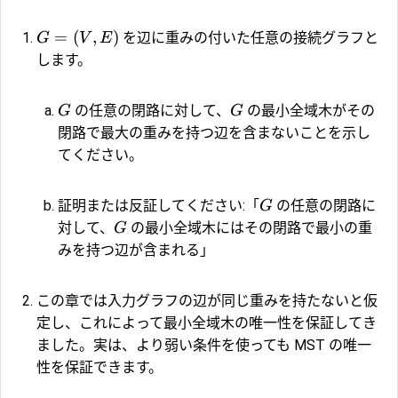
=
(
,
)
を辺に重みの付いた任意の接続グラフと
G
V
E
します。
の任意の閉路に対して、
の最小全域木がその
G
G
閉路で最大の重みを持つ辺を含まないことを示し
てください。
証明または反証してください:「
の任意の閉路に
G
対して、
の最小全域木にはその閉路で最小の重
G
みを持つ辺が含まれる」
この章では入力グラフの辺が同じ重みを持たないと仮
定し、これによって最小全域木の唯一性を保証してき
ました。実は、より弱い条件を使っても MST の唯一
性を保証できます。