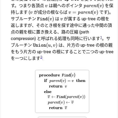
(
)
す。つまり各頂点
は親へのポインタ
parent
を保
v
v
=
(
)
持します (
が成分の根ならば
parent
です)。
v
v
v
(
)
サブルーチン
は
が属する up-tree の根を
v
v
Find
返しますが、そのとき根を探す途中に通った中間の頂
点の親を根に置き換える、路の圧縮 (path
1
compression) と呼ばれる処理も同時に行います
。サ
(
,
)
ブルーチン
は、片方の up-tree の根の親
u
v
Union
をもう片方の up-tree の根にすることで二つの up-tree
2
を一つにします
:
procedure
(
)
Find
v
if
then
(
)
=
parent
v
v
return
v
else
←
(
(
))
parent
v
Find
v
(
)
←
parent
v
v
return
v