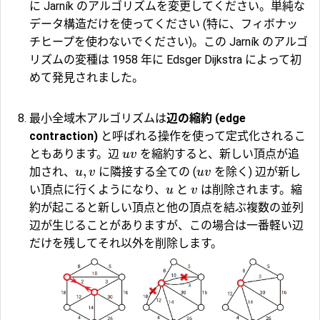
に Jarník のアルゴリズムを変更してください。単純な
データ構造だけを使ってください (特に、フィボナッ
チヒープを使わないでください)。この Jarník のアルゴ
リズムの変種は 1958 年に Edsger Dijkstra によって初
めて発見されました。
最小全域木アルゴリズムは
辺の縮約 (edge
contraction)
と呼ばれる操作を使って定式化されるこ
ともあります。辺
を縮約すると、新しい頂点が追
uv
,
加され、
に隣接する全ての (
を除く) 辺が新し
u
v
uv
い頂点に行くようになり、
と
は削除されます。縮
u
v
約が起こると新しい頂点と他の頂点を結ぶ複数の並列
辺が生じることがありますが、この場合は一番軽い辺
だけを残してそれ以外を削除します。