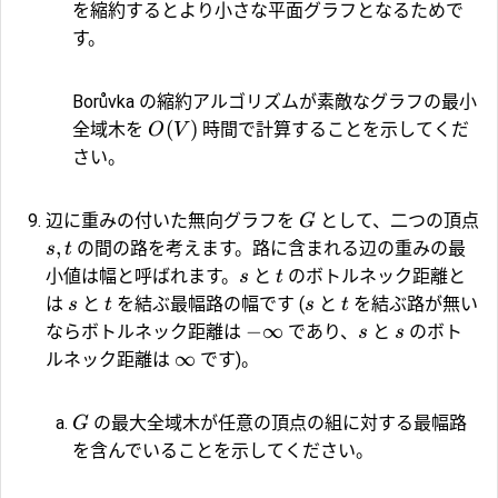
を縮約するとより小さな平面グラフとなるためで
す。
Borůvka の縮約アルゴリズムが素敵なグラフの最小
(
)
全域木を
時間で計算することを示してくだ
O
V
さい。
辺に重みの付いた無向グラフを
として、二つの頂点
G
,
の間の路を考えます。路に含まれる辺の重みの最
s
t
小値は幅と呼ばれます。
と
のボトルネック距離と
s
t
は
と
を結ぶ最幅路の幅です (
と
を結ぶ路が無い
s
t
s
t
−
∞
ならボトルネック距離は
であり、
と
のボト
s
s
∞
ルネック距離は
です)。
の最大全域木が任意の頂点の組に対する最幅路
G
を含んでいることを示してください。