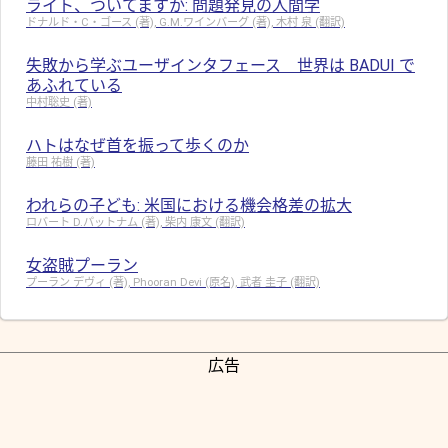
ライト、ついてますか: 問題発見の人間学
ドナルド・C・ゴース (著), G.M.ワインバーグ (著), 木村 泉 (翻訳)
失敗から学ぶユーザインタフェース 世界は BADUI で
あふれている
中村聡史 (著)
ハトはなぜ首を振って歩くのか
藤田 祐樹 (著)
われらの子ども: 米国における機会格差の拡大
ロバート D.パットナム (著), 柴内 康文 (翻訳)
女盗賊プーラン
プーラン デヴィ (著), Phooran Devi (原名), 武者 圭子 (翻訳)
広告