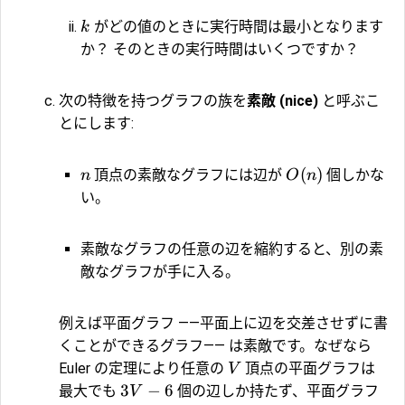
がどの値のときに実行時間は最小となります
k
か？ そのときの実行時間はいくつですか？
次の特徴を持つグラフの族を
素敵 (nice)
と呼ぶこ
とにします:
(
)
頂点の素敵なグラフには辺が
個しかな
n
O
n
い。
素敵なグラフの任意の辺を縮約すると、別の素
敵なグラフが手に入る。
例えば平面グラフ ――平面上に辺を交差させずに書
くことができるグラフ―― は素敵です。なぜなら
Euler の定理により任意の
頂点の平面グラフは
V
3
−
6
最大でも
個の辺しか持たず、平面グラフ
V