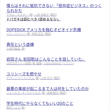
僕らはそれに抵抗できない 「依存症ビジネス」のつく
られかた
アダム・オルター (著), 上原 裕美子 (翻訳)
ドパガキは読むべき (読めるなら)。
DOPESICK アメリカを蝕むオピオイド危機
ベス・メイシー (著), 神保 哲生 (翻訳)
責任という虚構
小坂井敏晶 (著)
岩田さん 岩田聡はこんなことを話していた。
ほぼ日刊イトイ新聞 (著, 編集), 100%ORANGE (イラスト)
ユリシーズを燃やせ
ケヴィン バーミンガム (著), 小林 玲子 (翻訳)
最悪の事故が起こるまで人は何をしていたのか
ジェームズ・R・チャイルズ (著), 高橋 健次 (翻訳)
学生時代にやらなくてもいい20のこと
朝井リョウ (著)