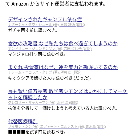
て Amazon からサイト運営者に支払われます。
デザインされたギャンブル依存症
ナターシャ・ダウ・シュール (著), 日暮 雅通 (翻訳)
ガチャ回す前に読むべき。
食欲の攻略書 なぜ私たちは食べ過ぎてしまうのか
アンドリュー・ジェンキンソン (著), 岩田 佳代子 (翻訳)
マンジャロ打つ前に読むべき。
まぐれ 投資家はなぜ、運を実力と勘違いするのか
ナシーム・ニコラス・タレブ (著), 望月 衛 (翻訳)
キオクシアで儲けた人は読むべき (だった)。
最も賢い億万長者 数学者シモンズはいかにしてマーケ
ットを解読したか
グレゴリー・ザッカーマン (著), 水谷 淳 (翻訳)
株価を分析して一儲けしようと考えている人は読むべき。
代替医療解剖
サイモン・シン (著), エツァート・エルンスト (著), 青木薫 (翻訳)
■■■■を試す前に読むべき。