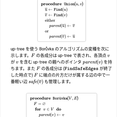
procedure
(
)
,
Union
u
v
←
(
)
u
Find
u
←
(
)
v
Find
v
either
(
)
←
parent
u
v
or
(
)
←
parent
v
u
up-tree を使う Borůvka のアルゴリズムの変種を次に
示します。
の各成分は up-tree で表され、各頂点
F
v
(
)
が
を含む up-tree の親へのポインタ
parent
を持
v
v
ちます。また
の各成分は (
が終了
F
FindSafeEdges
した時点で)
に端点の片方だけが属する辺の中で一
F
(
)
番軽い辺
safe
も管理します。
v
procedure
(
)
,
Bor
˚
u
vka
V
E
∅
=
F
for
do
∈
v
V
(
)
←
parent
v
v