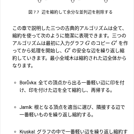
図 7.7
辺を縮約して余分な並列辺を削除する
この章で説明した三つの古典的アルゴリズムは全て、
縮約を使って次のように簡潔に表現できます。三つの
′
アルゴリズムは最初に入力グラフ
のコピー
を作
G
G
′
ってから処理を開始し、
の安全な辺を繰り返し縮
G
約していきます。最小全域木は縮約された辺全体から
なります。
Borůvka: 全ての頂点から出る一番軽い辺に印を付
け、印を付けた辺を全て縮約し、再帰する。
Jarník: 根となる頂点を適当に選び、隣接する辺で
一番軽いものを繰り返し縮約する。
Kruskal: グラフの中で一番軽い辺を繰り返し縮約す