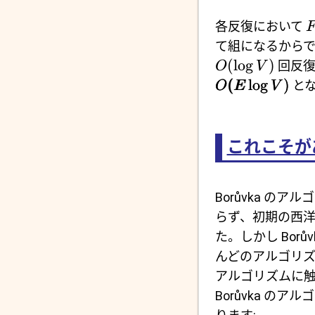
各反復において
て組になるからで
(
l
o
g
)
回反復
O
V
(
l
o
g
)
と
O
E
V
これこそが
Borůvka 
らず、初期の西
た。しかし Bor
んどのアルゴリズ
アルゴリズムに
Borůvka 