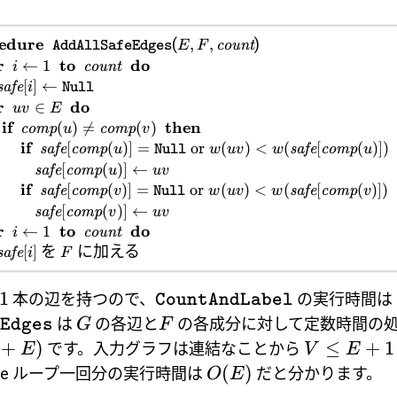
edure
(
)
,
,
count
E
F
AddAllSafeEdges
r
to
do
←
1
count
i
[
]
←
safe
i
Null
r
do
∈
uv
E
if
then
(
)

=
(
)
comp
comp
u
v
if
[
(
)]
=
or
(
)
<
(
[
(
)])
safe
comp
safe
comp
u
w
uv
w
u
Null
[
(
)]
←
safe
comp
u
uv
if
[
(
)]
=
or
(
)
<
(
[
(
)])
safe
comp
safe
comp
v
w
uv
w
v
Null
[
(
)]
←
safe
comp
v
uv
r
to
do
←
1
count
i
を
に加える
[
]
safe
i
F
1
本の辺を持つので、
の実行時間は
CountAndLabel
は
の各辺と
の各成分に対して定数時間の
G
F
Edges
+
)
≤
+
1
です。入力グラフは連結なことから
E
V
E
(
)
ile ループ一回分の実行時間は
だと分かります。
O
E