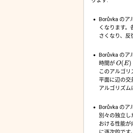
ります:
Borůvka
くなります。
さくなり、反
Borůvka
(
)
時間が
O
E
このアルゴリ
平面に辺の交
アルゴリズム
Borůvka
別々の独立し
おける性能が
に逐次的です