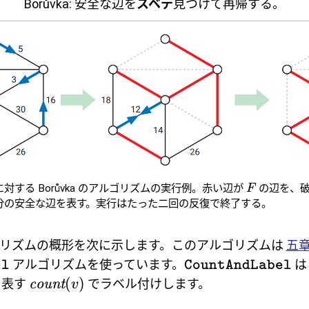
Borůvka: 安全な辺を
スベテ
見つけて再帰する。
対する Borůvka のアルゴリズムの実行例。赤い辺が
の辺を、破
F
分の安全な辺を表す。実行はたった二回の反復で終了する。
のアルゴリズムの概形を次に示します。このアルゴリズムは
五
アルゴリズムを使っています。
el
CountAndLabel
(
)
を表す
でラベル付けします。
count
v