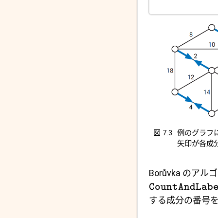
図 7.3
例のグラフに
矢印が各成
Borůvka 
CountAndLab
する成分の番号