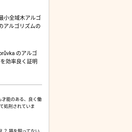
最小全域木アルゴ
 のアルゴリズムの
vka のアルゴ
題を効率良く証明
 "とても才能のある、良く働
って処刑されていま
え？ 猫を飼ってない