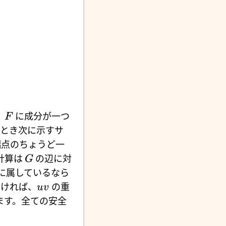
。
に成分が一つ
F
のとき次に示すサ
点のちょうど一
計算は
の辺に対
G
に属しているなら
なければ、
の重
uv
ます。全ての安全