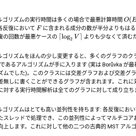
(
 のアルゴリズムの実行時間は多くの場合で最悪計算時間
O
各反復において
に含まれる成分の数が半分よりもはる
F
⌈
l
o
g
⌉
復の回数が最悪ケースの
よりも少なくて済む
V
2
 のアルゴリズムをほんの少し変更すると、多くのグラフの
であるアルゴリズムが手に入ります (実は Borůvka 
ズムでした)。このクラスには交差グラフおよび交差グ
差無しに書くことができるグラフが含まれます。これに
に対する実行時間解析は全てのグラフに対して成り立ち
 のアルゴリズムはとても高い並列性を持ちます: 各反復にお
たスレッドで処理でき、この並列性によってマルチコア
向上します。これに対して他の二つの古典的 MST アル
。