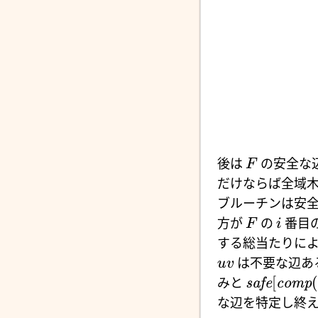
後は
の安全な
F
だけならば全域
ブルーチンは安
方が
の
番目
F
i
する総当たりに
は不要な辺あ
uv
[
(
みと
safe
comp
な辺を特定し終