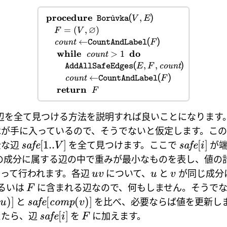
procedure
(
)
,
V
E
Bor
˚
u
vka
∅
=
(
,
)
F
V
(
)
←
count
F
CountAndLabel
while
do
>
1
count
(
)
,
,
count
E
F
AddAllSafeEdges
(
)
←
count
F
CountAndLabel
return
F
辺を全て見つける方法を説明すれば良いことになります
木が手に入っているので、そうでないと仮定します。こ
[
1..
]
[
]
全な辺
を全て見つけます。ここで
が端
safe
V
safe
i
の成分に属する辺の中で重みが最小なものを表し、値の
よって行われます。各辺
について、
と
が同じ成分
uv
u
v
るいは
に含まれる辺なので、何もしません。そうで
F
)]
[
(
)]
と
を比べ、必要ならば値を更新し
u
safe
comp
v
[
]
えたら、辺
を
に加えます。
safe
i
F