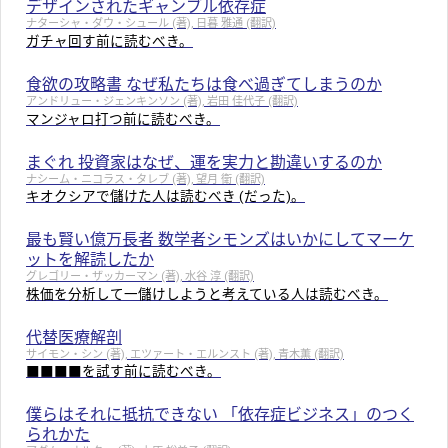
デザインされたギャンブル依存症
ナターシャ・ダウ・シュール (著), 日暮 雅通 (翻訳)
ガチャ回す前に読むべき。
食欲の攻略書 なぜ私たちは食べ過ぎてしまうのか
アンドリュー・ジェンキンソン (著), 岩田 佳代子 (翻訳)
マンジャロ打つ前に読むべき。
まぐれ 投資家はなぜ、運を実力と勘違いするのか
ナシーム・ニコラス・タレブ (著), 望月 衛 (翻訳)
キオクシアで儲けた人は読むべき (だった)。
最も賢い億万長者 数学者シモンズはいかにしてマーケ
ットを解読したか
グレゴリー・ザッカーマン (著), 水谷 淳 (翻訳)
株価を分析して一儲けしようと考えている人は読むべき。
代替医療解剖
サイモン・シン (著), エツァート・エルンスト (著), 青木薫 (翻訳)
■■■■を試す前に読むべき。
僕らはそれに抵抗できない 「依存症ビジネス」のつく
られかた