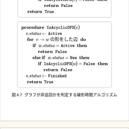
return
False
return
True
procedure
(
)
IsAcyclicDFS
v
←
v.status
Active
for
の形をした辺
do
→
v
w
if
then
=
w.status
Active
return
False
else if
then
=
w.status
New
if
(
)
then
=
IsAcyclicDFS
w
False
return
False
←
v.status
Finished
return
True
図 6.7
グラフが非巡回かを判定する線形時間アルゴリズム