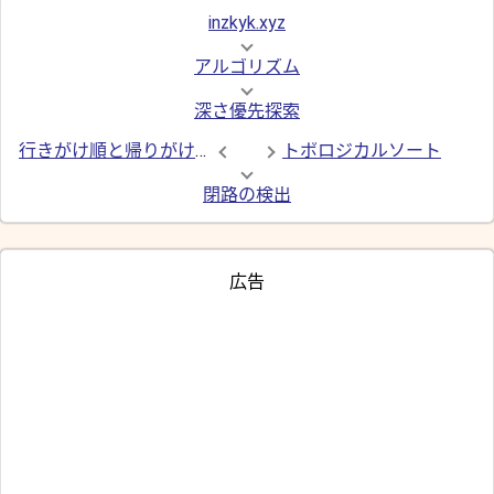
inzkyk.xyz
アルゴリズム
深さ優先探索
行きがけ順と帰りがけ順
トポロジカルソート
閉路の検出
広告