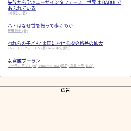
失敗から学ぶユーザインタフェース 世界は BADUI で
あふれている
中村聡史 (著)
ハトはなぜ首を振って歩くのか
藤田 祐樹 (著)
われらの子ども: 米国における機会格差の拡大
ロバート D.パットナム (著), 柴内 康文 (翻訳)
女盗賊プーラン
プーラン デヴィ (著), Phooran Devi (原名), 武者 圭子 (翻訳)
広告