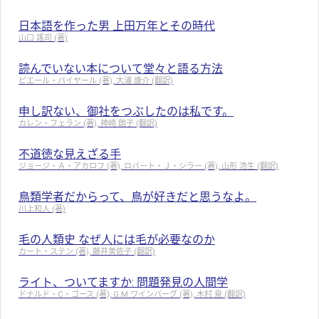
日本語を作った男 上田万年とその時代
山口 謠司 (著)
読んでいない本について堂々と語る方法
ピエール・バイヤール (著), 大浦 康介 (翻訳)
申し訳ない、御社をつぶしたのは私です。
カレン・フェラン (著), 神崎 朗子 (翻訳)
不道徳な見えざる手
ジョージ・Ａ・アカロフ (著), ロバート・Ｊ・シラー (著), 山形 浩生 (翻訳)
鳥類学者だからって、鳥が好きだと思うなよ。
川上和人 (著)
毛の人類史 なぜ人には毛が必要なのか
カート・ステン (著), 藤井美佐子 (翻訳)
ライト、ついてますか: 問題発見の人間学
ドナルド・C・ゴース (著), G.M.ワインバーグ (著), 木村 泉 (翻訳)