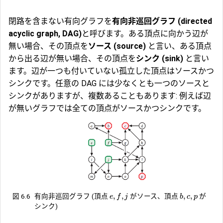
閉路を含まない有向グラフを
有向非巡回グラフ (directed
acyclic graph, DAG)
と呼びます。ある頂点に向かう辺が
無い場合、その頂点を
ソース (source)
と言い、ある頂点
から出る辺が無い場合、その頂点を
シンク (sink)
と言い
ます。辺が一つも付いていない孤立した頂点はソースかつ
シンクです。任意の DAG には少なくとも一つのソースと
シンクがありますが、複数あることもあります: 例えば辺
が無いグラフでは全ての頂点がソースかつシンクです。
,
,
,
,
図 6.6
有向非巡回グラフ (頂点
がソース、頂点
が
e
f
j
b
c
p
シンク)