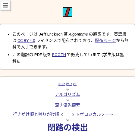
このページは Jeff Erickson 著
Algorithms
の翻訳です。英語版
は
CC BY 4.0
ライセンスで配布されており、
配布ページ
から無
料で入手できます。
この翻訳の PDF 版を
BOOTH
で販売しています (学生版は無
料)。
inzkyk.xyz
アルゴリズム
深さ優先探索
行きがけ順と帰りがけ順
トポロジカルソート
閉路の検出