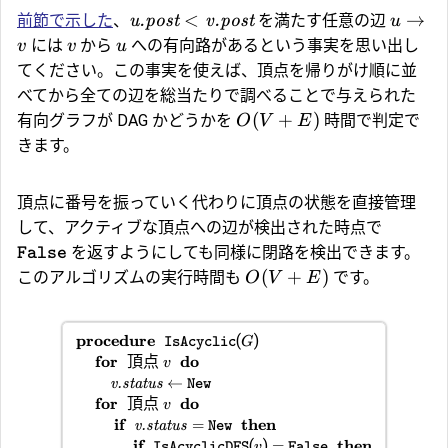
<
→
前節で示した
、
u.post
v.post
を満たす任意の辺
u
には
から
への有向路があるという事実を思い出し
v
v
u
てください。この事実を使えば、頂点を帰りがけ順に並
べてから全ての辺を総当たりで調べることで与えられた
(
+
)
有向グラフが DAG かどうかを
時間で判定で
O
V
E
きます。
頂点に番号を振っていく代わりに頂点の状態を直接管理
して、アクティブな頂点への辺が検出された時点で
を返すようにしても同様に閉路を検出できます。
False
(
+
)
このアルゴリズムの実行時間も
です。
O
V
E
procedure
(
)
IsAcyclic
G
for
頂点
do
v
←
v.status
New
for
頂点
do
v
if
then
=
v.status
New
if
(
)
then
=
IsAcyclicDFS
v
False