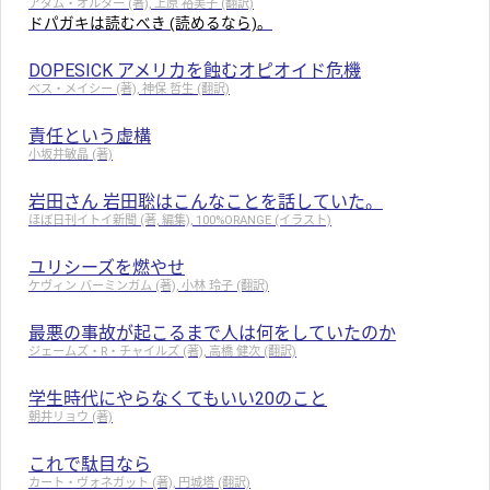
アダム・オルター (著), 上原 裕美子 (翻訳)
ドパガキは読むべき (読めるなら)。
DOPESICK アメリカを蝕むオピオイド危機
ベス・メイシー (著), 神保 哲生 (翻訳)
責任という虚構
小坂井敏晶 (著)
岩田さん 岩田聡はこんなことを話していた。
ほぼ日刊イトイ新聞 (著, 編集), 100%ORANGE (イラスト)
ユリシーズを燃やせ
ケヴィン バーミンガム (著), 小林 玲子 (翻訳)
最悪の事故が起こるまで人は何をしていたのか
ジェームズ・R・チャイルズ (著), 高橋 健次 (翻訳)
学生時代にやらなくてもいい20のこと
朝井リョウ (著)
これで駄目なら
カート・ヴォネガット (著), 円城塔 (翻訳)