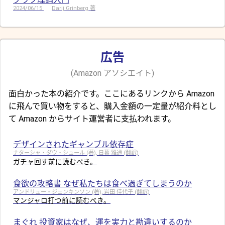
2024/06/15
Darij Grinberg 著
広告
(Amazon アソシエイト)
面白かった本の紹介です。ここにあるリンクから Amazon
に飛んで買い物をすると、購入金額の一定量が紹介料とし
て Amazon からサイト運営者に支払われます。
デザインされたギャンブル依存症
ナターシャ・ダウ・シュール (著), 日暮 雅通 (翻訳)
ガチャ回す前に読むべき。
食欲の攻略書 なぜ私たちは食べ過ぎてしまうのか
アンドリュー・ジェンキンソン (著), 岩田 佳代子 (翻訳)
マンジャロ打つ前に読むべき。
まぐれ 投資家はなぜ、運を実力と勘違いするのか