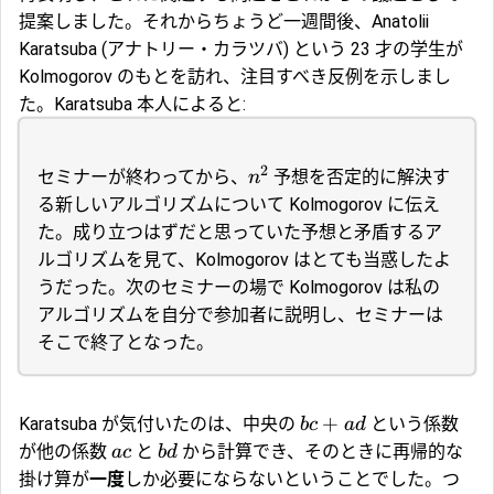
提案しました。それからちょうど一週間後、Anatolii
Karatsuba (アナトリー・カラツバ) という 23 才の学生が
Kolmogorov のもとを訪れ、注目すべき反例を示しまし
た。Karatsuba 本人によると:
2
セミナーが終わってから、
予想を否定的に解決す
n
る新しいアルゴリズムについて Kolmogorov に伝え
た。成り立つはずだと思っていた予想と矛盾するア
ルゴリズムを見て、Kolmogorov はとても当惑したよ
うだった。次のセミナーの場で Kolmogorov は私の
アルゴリズムを自分で参加者に説明し、セミナーは
そこで終了となった。
+
Karatsuba が気付いたのは、中央の
という係数
b
c
a
d
が他の係数
と
から計算でき、そのときに再帰的な
a
c
b
d
掛け算が
一度
しか必要にならないということでした。つ