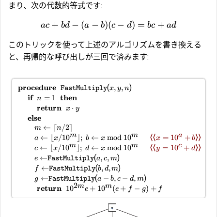
まり、次の代数的等式です:
+
−
(
−
)
(
−
)
=
+
a
c
b
d
a
b
c
d
b
c
a
d
このトリックを使って上述のアルゴリズムを書き換える
と、再帰的な呼び出しが三回で済みます:
procedure
(
)
,
,
FastMultiply
x
y
n
if
then
=
1
n
return
⋅
x
y
else
←
⌈
/2
⌉
m
n
m
m
a
⟨⟨
⟩⟩
←
⌊
/1
0
⌋
;
←
mod
1
0
=
1
0
+
a
x
b
x
x
b
m
m
c
⟨⟨
⟩⟩
←
⌊
/1
0
⌋
;
←
mod
1
0
=
1
0
+
c
x
d
x
y
d
(
)
←
,
,
e
FastMultiply
a
c
m
(
)
←
,
,
f
FastMultiply
b
d
m
(
)
←
−
,
−
,
g
FastMultiply
a
b
c
d
m
2
m
m
return
1
0
+
1
0
(
+
−
)
+
e
e
f
g
f