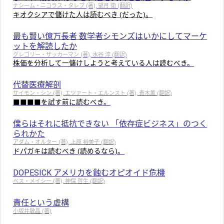
ナシーム・ニコラス・タレブ (著), 望月 衛 (翻訳)
キオクシアで儲けた人は読むべき (だった)。
最も賢い億万長者 数学者シモンズはいかにしてマーケ
ットを解読したか
グレゴリー・ザッカーマン (著), 水谷 淳 (翻訳)
株価を分析して一儲けしようと考えている人は読むべき。
代替医療解剖
サイモン・シン (著), エツァート・エルンスト (著), 青木薫 (翻訳)
■■■■を試す前に読むべき。
僕らはそれに抵抗できない 「依存症ビジネス」のつく
られかた
アダム・オルター (著), 上原 裕美子 (翻訳)
ドパガキは読むべき (読めるなら)。
DOPESICK アメリカを蝕むオピオイド危機
ベス・メイシー (著), 神保 哲生 (翻訳)
責任という虚構
小坂井敏晶 (著)