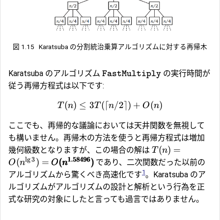
図 1.15
Karatsuba の分割統治乗算アルゴリズムに対する再帰木
Karatsuba のアルゴリズム
の実行時間が
FastMultiply
従う再帰方程式は以下です:
(
)
≤
3
(⌈
/2
⌉)
+
(
)
T
n
T
n
O
n
ここでも、再帰的な議論においては天井関数を無視して
も構いません。再帰木の方法を使うと再帰方程式は増加
(
)
=
幾何級数となりますが、この場合の解は
T
n
l
g
3
1.58496
(
)
=
(
)
であり、二次関数だった以前の
O
n
O
n
1
アルゴリズムから驚くべき高速化です
。Karatsuba のア
ルゴリズムがアルゴリズムの設計と解析という行為を正
式な研究の対象にしたと言っても過言ではありません。