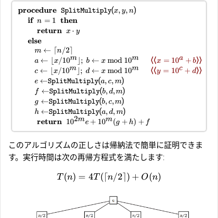
procedure
(
)
,
,
SplitMultiply
x
y
n
if
then
=
1
n
return
⋅
x
y
else
←
⌈
/2
⌉
m
n
m
m
a
⟨⟨
⟩⟩
←
⌊
/1
0
⌋
;
←
mod
1
0
=
1
0
+
a
x
b
x
x
b
m
m
c
⟨⟨
⟩⟩
←
⌊
/1
0
⌋
;
←
mod
1
0
=
1
0
+
c
x
d
x
y
d
(
)
←
,
,
e
SplitMultiply
a
c
m
(
)
←
,
,
f
SplitMultiply
b
d
m
(
)
←
,
,
g
SplitMultiply
b
c
m
(
)
←
,
,
h
SplitMultiply
a
d
m
2
m
m
return
1
0
+
1
0
(
+
)
+
e
g
h
f
このアルゴリズムの正しさは帰納法で簡単に証明できま
す。実行時間は次の再帰方程式を満たします:
(
)
=
4
(⌈
/2
⌉)
+
(
)
T
n
T
n
O
n