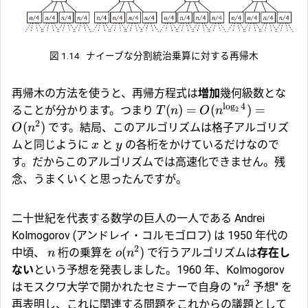
図 1.14
ナイーブな分割統治乗算に対する再帰木
再帰木の方法を使うと、再帰方程式は
増加
幾何級数とな
l
o
g
4
(
)
=
(
)
=
ることが分かります。つまり
T
n
O
n
2
2
(
)
です。結局、このアルゴリズムは格子アルゴリズ
O
n
ムと同じように
と
の各桁をかけているだけなので
x
y
す。だからこのアルゴリズムでは高速化できません。残
念、うまくいくと思ったんですが。
二十世紀を代表する数学の巨人の一人である Andrei
Kolmogorov (アンドレイ・コルモゴロフ) は 1950 年代の
2
(
)
中頃、
桁の乗算を
で行うアルゴリズムは
存在し
n
o
n
ない
という予想を発表しました。1960 年、Kolmogorov
2
はモスクワ大学で開かれたセミナーで自身の "
予想" を
n
再表明し、これに関連する問題をこれからの議題として