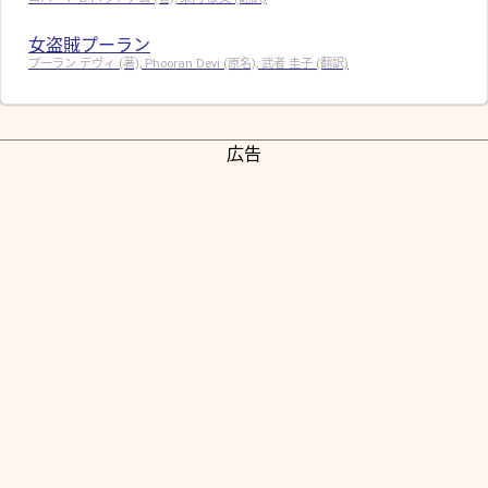
女盗賊プーラン
プーラン デヴィ (著), Phooran Devi (原名), 武者 圭子 (翻訳)
広告