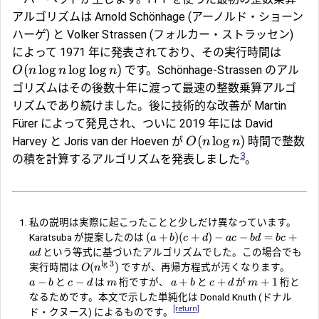
アルゴリズムは Arnold Schönhage (アーノルド・ショーン
ハーゲ) と Volker Strassen (フォルカー・ストラッセン)
によって 1971 年に発表されており、その実行時間は
(
l
o
g
l
o
g
l
o
g
)
です。Schönhage-Strassen のアル
O
n
n
n
ゴリズムはその後数十年に渡って最速の整数乗算アルゴ
リズムであり続けました。後に技術的な改善が Martin
Fürer によって発見され、ついに 2019 年には David
(
l
o
g
)
Harvey と Joris van der Hoeven が
時間で整数
O
n
n
3
の積を計算するアルゴリズムを発表しました
。
私の説明は実際に起こったことと少しだけ異なっています。
(
+
)
(
+
)
−
−
=
+
Karatsuba が提案したのは
a
b
c
d
a
c
b
d
b
c
という等式に基づいたアルゴリズムでした。この場合でも
a
d
l
g
3
(
)
実行時間は
ですが、再帰方程式が汚くなります。
O
n
−
−
+
+
+
1
と
は
桁ですが、
と
が
桁と
a
b
c
d
m
a
b
c
d
m
なるためです。本文で示した単純化は Donald Knuth (ドナル
[return]
ド・クヌース) によるものです。