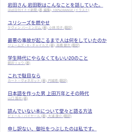
岩田さん 岩田聡はこんなことを話していた。
ほぼ日刊イトイ新聞 (著, 編集), 100%ORANGE (イラスト)
ユリシーズを燃やせ
ケヴィン バーミンガム (著), 小林 玲子 (翻訳)
最悪の事故が起こるまで人は何をしていたのか
ジェームズ・R・チャイルズ (著), 高橋 健次 (翻訳)
学生時代にやらなくてもいい20のこと
朝井リョウ (著)
これで駄目なら
カート・ヴォネガット (著), 円城塔 (翻訳)
日本語を作った男 上田万年とその時代
山口 謠司 (著)
読んでいない本について堂々と語る方法
ピエール・バイヤール (著), 大浦 康介 (翻訳)
申し訳ない、御社をつぶしたのは私です。