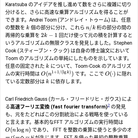
Karatsuba のアイデアを推し進めて数をさらに複雑に切り
分けると、さらに高速な乗算アルゴリズムを得ることが
できます。Andrei Toom (アンドレイ・トゥーム) は、任意
/
の整数を
個の部分に分け、これら
桁の部分の間の
k
n
k
2
−
1
再帰的な乗算を
回だけ使って元の積を計算すると
k
いうアルゴリズムの無限クラスを発見しました。Stephen
Cook (スティーブン・クック) は自身の博士論文において
Toom のアルゴリズムの単純にしたものを示しています。
任意の固定された
について、Toom-Cook のアルゴリズ
k
1
+
1/
(
l
g
)
k
(
)
(
⋅
)
ムの実行時間は
です。ここで
に隠れ
O
n
O
ている定数部分は
に依存します。
k
Carl Friedrich Gauss (カール・フリードリヒ・ガウス) によ
2
る
高速フーリエ変換 (fast fourier transform)
の発見
も、元をたどればこの分割統治による戦略を使っている
と言えます。基本的なFFT アルゴリズムの実行時間は
(
l
o
g
)
であり、 FFT を整数の乗算に使うと多少のオ
O
n
n
ーバーヘッドが生じます。FFT を使った最初の整数乗算