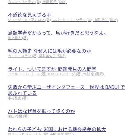
カレン・フェラン (著), 神崎 朗子 (翻訳)
不道徳な見えざる手
ジョージ・Ａ・アカロフ (著), ロバート・Ｊ・シラー (著), 山形 浩生 (翻訳)
鳥類学者だからって、鳥が好きだと思うなよ。
川上和人 (著)
毛の人類史 なぜ人には毛が必要なのか
カート・ステン (著), 藤井美佐子 (翻訳)
ライト、ついてますか: 問題発見の人間学
ドナルド・C・ゴース (著), G.M.ワインバーグ (著), 木村 泉 (翻訳)
失敗から学ぶユーザインタフェース 世界は BADUI で
あふれている
中村聡史 (著)
ハトはなぜ首を振って歩くのか
藤田 祐樹 (著)
われらの子ども: 米国における機会格差の拡大
ロバート D.パットナム (著), 柴内 康文 (翻訳)