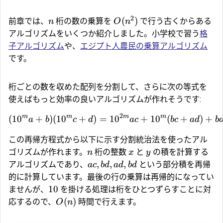
2
(
)
前章では、
桁の数の乗算を
で行う古くからある
n
O
n
アルゴリズムをいくつか紹介しました。小学校で習う
格
子アルゴリズム
や、
エジプト人農民の乗算アルゴリズム
です。
桁ごとの数を収めた配列を分割して、さらに次の等式を
使えばもっと効率の良いアルゴリズムが作れそうです:
2
m
m
m
m
(
1
0
+
)
(
1
0
+
)
=
1
0
+
1
0
(
+
)
+
a
b
c
d
a
c
b
c
a
d
b
この再帰方程式から以下に示す分割統治法を使ったアル
ゴリズムが作れます。
桁の整数
と
の積を計算する
n
x
y
,
,
,
アルゴリズムであり、
という部分積を再帰
a
c
b
d
a
d
b
d
的に計算しています。最後の行の乗算は再帰的になってい
10
ませんが、
を掛ける処理は桁をひとつずらすことに対
(
)
応するので、
時間で行えます。
O
n