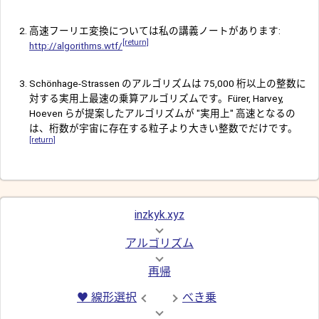
高速フーリエ変換については私の講義ノートがあります:
[return]
http://algorithms.wtf/
Schönhage-Strassen のアルゴリズムは 75,000 桁以上の整数に
対する実用上最速の乗算アルゴリズムです。Fürer, Harvey,
Hoeven らが提案したアルゴリズムが "実用上" 高速となるの
は、桁数が宇宙に存在する粒子より大きい整数でだけです。
[return]
inzkyk.xyz
アルゴリズム
再帰
♥ 線形選択
べき乗