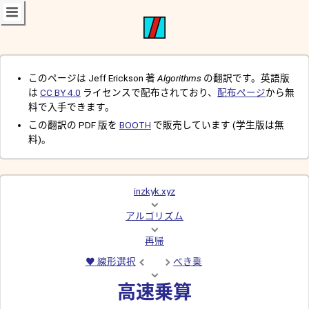
このページは Jeff Erickson 著
Algorithms
の翻訳です。英語版
は
CC BY 4.0
ライセンスで配布されており、
配布ページ
から無
料で入手できます。
この翻訳の PDF 版を
BOOTH
で販売しています (学生版は無
料)。
inzkyk.xyz
アルゴリズム
再帰
♥ 線形選択
べき乗
高速乗算