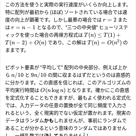
この方法を使うと実際の実行速度がいくらか向上します。
特に配列が最初から (ほぼ) ソートされている場合では速
=
2
度の向上が顕著です。しかし最悪の場合では
また
r
=
−
1
は
となるので、"三つの中央値" ヒューリステ
r
n
(
)
≤
(
1
)
+
ィックを使った場合の再帰方程式は
T
n
T
2
(
−
2
)
+
(
)
(
)
=
(
)
であり、この解は
の
T
n
O
n
T
n
O
n
ままです。
ピボット要素が "平均して" 配列の中央部分、例えば上か
/10
9
/10
ら
と
の間に収まるはずだというのは直感的
n
n
に分かります。この直感を信じれば、このアルゴリズムの
(
l
o
g
)
平均実行時間は
となります。確かにこの直感
O
n
n
を定式化することもできますが、最もよく使われる定式化
では、入力データの任意の置換が全て同じ頻度で入力さ
れるという、全く現実的でない仮定が置かれます。現実の
データはランダム
かも
しれませんが、事前にランダムで
あることが分かるという意味のランダムではありません
2
し、一様乱数では
決して
ありません
！