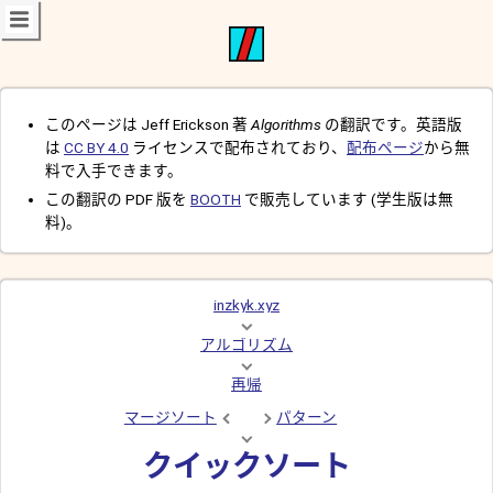
このページは Jeff Erickson 著
Algorithms
の翻訳です。英語版
は
CC BY 4.0
ライセンスで配布されており、
配布ページ
から無
料で入手できます。
この翻訳の PDF 版を
BOOTH
で販売しています (学生版は無
料)。
inzkyk.xyz
アルゴリズム
再帰
マージソート
パターン
クイックソート