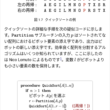
左の再帰
:
A E G I L M N O
P
T X S R
右の再帰
:
A E G I L M N O
P
R S T X
図 1.7
クイックソートの例
クイックソートの詳細な手順を次の疑似コードに示しま
す。
サブルーチンの入力
はソートされてな
p
Partition
い配列におけるピボット要素の添え字であり、出力はピ
ボットの新しい添え字です。効率良く配列を分割するアル
ゴリズムはいくつか知られていますが、ここに示したの
1
は Nico Lomuto によるものです
。変数
がピボットより
l
も小さい要素の数を保持します。
procedure
(
)
[
1..
]
QuickSort
A
n
if
then
>
1
n
ピボット
を選ぶ
[
]
A
p
(
)
←
,
r
Partition
A
p
(
])
⟨⟨再帰！⟩⟩
[
1..
−
1
QuickSort
A
r