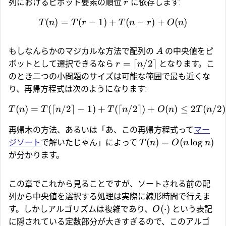
列におけるピボット要素の順位
に依存します:
r
(
)
=
(
−
1
)
+
(
−
)
+
(
)
T
n
T
r
T
n
r
O
n
もしなんらかのマジカルな方法で配列の
の中央値をピ
A
=
⌈
/2
⌉
ボットとして選択できるなら
となります。こ
r
n
のとき二つの小問題のサイズは可能な範囲で最も近くな
り、再帰方程式は次のようになります:
(
)
=
(⌈
/2
⌉
−
1
)
+
(⌈
/2
⌉)
+
(
)
≤
2
(
/2
)
T
n
T
n
T
n
O
n
T
n
再帰木の方法、あるいは「あ、この再帰方程式って
マー
(
)
=
(
l
o
g
)
ジソート
で解いたじゃん」によって
T
n
O
n
n
が分かります。
この章でこれから見ることですが、ソートされる前の配
列から中央値を選択する処理は実際に線形時間で行えま
(
⋅
)
す。しかしアルゴリズムは複雑であり、
という表記
O
に隠されている定数部分が大きすぎるので、このアルゴ