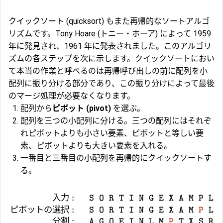
クイックソート (quicksort) もまた再帰的なソートアルゴ
リズムです。Tony Hoare (トニー・ホーア) によって 1959
年に発見され、1961 年に発表されました。このアルゴリ
ズムの各ステップを次に示します。クイックソートにおい
て本当の作業と呼べるのは再帰呼び出しの前に配列を小
配列に振り分ける部分であり、この振り分けによって最後
のマージ処理が必要なくなります。
配列から
ピボット (pivot)
を選ぶ。
配列を三つの小配列に分ける。三つの配列にはそれぞ
れピボットよりも小さい要素、ピボットと等しい要
素、ピボットよりも大きい要素を入れる。
一番目と三番目の小配列を再帰的にクイックソートす
る。
入力
:
S O R T I N G E X A M P L
ピボットの選択
:
S O R T I N G E X A M
P
L
分割
:
A G O E I N L M
P
T X S R