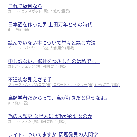
これで駄目なら
カート・ヴォネガット (著), 円城塔 (翻訳)
日本語を作った男 上田万年とその時代
山口 謠司 (著)
読んでいない本について堂々と語る方法
ピエール・バイヤール (著), 大浦 康介 (翻訳)
申し訳ない、御社をつぶしたのは私です。
カレン・フェラン (著), 神崎 朗子 (翻訳)
不道徳な見えざる手
ジョージ・Ａ・アカロフ (著), ロバート・Ｊ・シラー (著), 山形 浩生 (翻訳)
鳥類学者だからって、鳥が好きだと思うなよ。
川上和人 (著)
毛の人類史 なぜ人には毛が必要なのか
カート・ステン (著), 藤井美佐子 (翻訳)
ライト、ついてますか: 問題発見の人間学