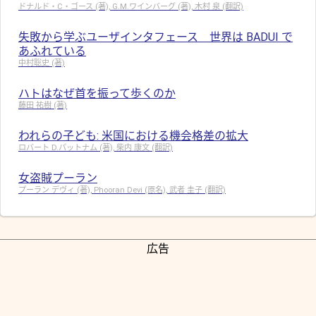
ドナルド・C・ゴース (著), G.M.ワインバーグ (著), 木村 泉 (翻訳)
失敗から学ぶユーザインタフェース 世界は BADUI で
あふれている
中村聡史 (著)
ハトはなぜ首を振って歩くのか
藤田 祐樹 (著)
われらの子ども: 米国における機会格差の拡大
ロバート D.パットナム (著), 柴内 康文 (翻訳)
女盗賊プーラン
プーラン デヴィ (著), Phooran Devi (原名), 武者 圭子 (翻訳)
広告