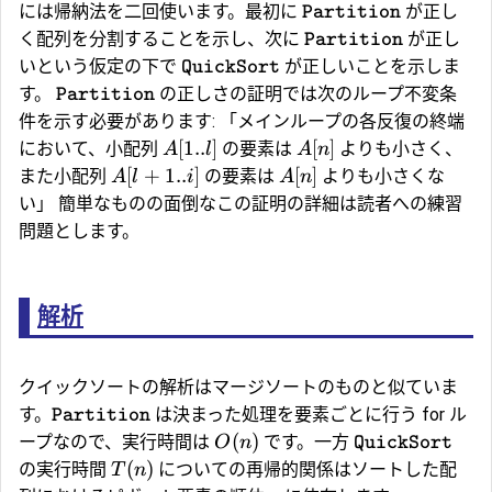
には帰納法を二回使います。最初に
が正し
Partition
く配列を分割することを示し、次に
が正し
Partition
いという仮定の下で
が正しいことを示しま
QuickSort
す。
の正しさの証明では次のループ不変条
Partition
件を示す必要があります: 「メインループの各反復の終端
[
1..
]
[
]
において、小配列
の要素は
よりも小さく、
A
l
A
n
[
+
1..
]
[
]
また小配列
の要素は
よりも小さくな
A
l
i
A
n
い」 簡単なものの面倒なこの証明の詳細は読者への練習
問題とします。
解析
クイックソートの解析はマージソートのものと似ていま
す。
は決まった処理を要素ごとに行う for ル
Partition
(
)
ープなので、実行時間は
です。一方
O
n
QuickSort
(
)
の実行時間
についての再帰的関係はソートした配
T
n