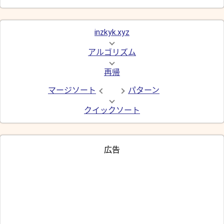
inzkyk.xyz
アルゴリズム
再帰
マージソート
パターン
クイックソート
広告