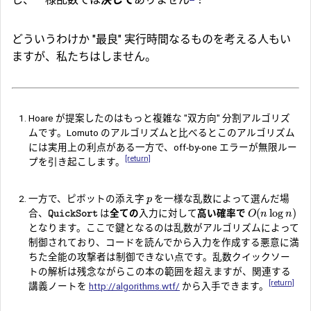
どういうわけか "最良" 実行時間なるものを考える人もい
ますが、私たちはしません。
Hoare が提案したのはもっと複雑な "双方向" 分割アルゴリズ
ムです。Lomuto のアルゴリズムと比べるとこのアルゴリズム
には実用上の利点がある一方で、off-by-one エラーが無限ルー
[return]
プを引き起こします。
一方で、ピボットの添え字
を一様な乱数によって選んだ場
p
(
l
o
g
)
合、
は
全ての
入力に対して
高い確率で
O
n
n
QuickSort
となります。ここで鍵となるのは乱数がアルゴリズムによって
制御されており、コードを読んでから入力を作成する悪意に満
ちた全能の攻撃者は制御できない点です。乱数クイックソー
トの解析は残念ながらこの本の範囲を超えますが、関連する
[return]
講義ノートを
http://algorithms.wtf/
から入手できます。