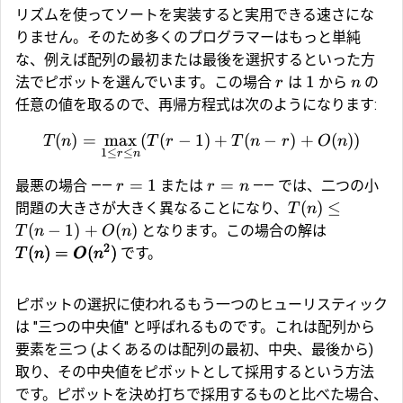
リズムを使ってソートを実装すると実用できる速さにな
りません。そのため多くのプログラマーはもっと単純
な、例えば配列の最初または最後を選択するといった方
1
法でピボットを選んでいます。この場合
は
から
の
r
n
任意の値を取るので、再帰方程式は次のようになります:
(
)
=
m
a
x
(
(
−
1
)
+
(
−
)
+
(
))
T
n
T
r
T
n
r
O
n
1
≤
≤
r
n
=
1
=
最悪の場合 ――
または
―― では、二つの小
r
r
n
(
)
≤
問題の大きさが大きく異なることになり、
T
n
(
−
1
)
+
(
)
となります。この場合の解は
T
n
O
n
2
(
)
=
(
)
です。
T
n
O
n
ピボットの選択に使われるもう一つのヒューリスティック
は "三つの中央値" と呼ばれるものです。これは配列から
要素を三つ (よくあるのは配列の最初、中央、最後から)
取り、その中央値をピボットとして採用するという方法
です。ピボットを決め打ちで採用するものと比べた場合、