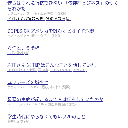
僕らはそれに抵抗できない 「依存症ビジネス」のつく
られかた
アダム・オルター (著), 上原 裕美子 (翻訳)
ドパガキは読むべき (読めるなら)。
DOPESICK アメリカを蝕むオピオイド危機
ベス・メイシー (著), 神保 哲生 (翻訳)
責任という虚構
小坂井敏晶 (著)
岩田さん 岩田聡はこんなことを話していた。
ほぼ日刊イトイ新聞 (著, 編集), 100%ORANGE (イラスト)
ユリシーズを燃やせ
ケヴィン バーミンガム (著), 小林 玲子 (翻訳)
最悪の事故が起こるまで人は何をしていたのか
ジェームズ・R・チャイルズ (著), 高橋 健次 (翻訳)
学生時代にやらなくてもいい20のこと
朝井リョウ (著)