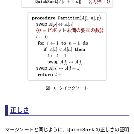
(
])
⟨⟨再帰！⟩⟩
[
+
1..
QuickSort
A
r
n
procedure
(
)
[
1..
]
,
Partition
A
n
p
swap
[
]
↔
[
]
A
p
A
n
⟨⟨
ピボット未満の要素の数⟩⟩
=
l
←
0
l
for
to
do
←
1
−
1
i
n
if
then
[
]
<
[
]
A
i
A
n
←
+
1
l
l
swap
[
]
↔
[
]
A
l
A
i
swap
[
]
↔
[
+
1
]
A
n
A
l
return
+
1
l
図 1.8
クイックソート
正しさ
マージソートと同じように、
の正しさの証明
QuickSort