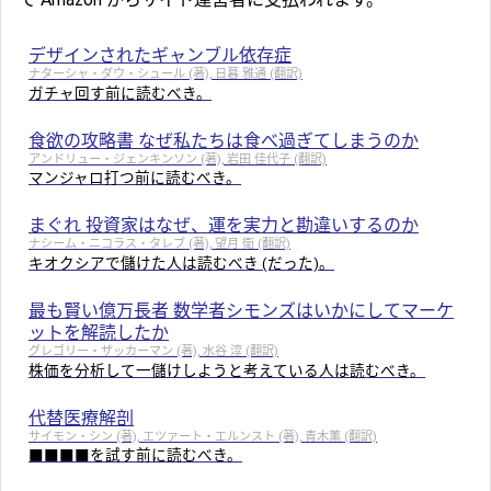
デザインされたギャンブル依存症
ナターシャ・ダウ・シュール (著), 日暮 雅通 (翻訳)
ガチャ回す前に読むべき。
食欲の攻略書 なぜ私たちは食べ過ぎてしまうのか
アンドリュー・ジェンキンソン (著), 岩田 佳代子 (翻訳)
マンジャロ打つ前に読むべき。
まぐれ 投資家はなぜ、運を実力と勘違いするのか
ナシーム・ニコラス・タレブ (著), 望月 衛 (翻訳)
キオクシアで儲けた人は読むべき (だった)。
最も賢い億万長者 数学者シモンズはいかにしてマーケ
ットを解読したか
グレゴリー・ザッカーマン (著), 水谷 淳 (翻訳)
株価を分析して一儲けしようと考えている人は読むべき。
代替医療解剖
サイモン・シン (著), エツァート・エルンスト (著), 青木薫 (翻訳)
■■■■を試す前に読むべき。