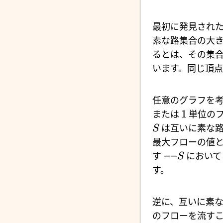
最初に発見され
素な路集合の大
るとは、その集
います。同じ頂点
任意のグラフを
1
または
単位のフ
は互いに素な路
S
最大フローの値
す ――
におい
S
す。
逆に、互いに素
のフローを流す