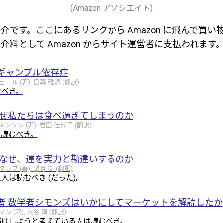
(Amazon アソシエイト)
介です。ここにあるリンクから Amazon に飛んで買い
介料として Amazon からサイト運営者に支払われます
ギャンブル依存症
 (著), 日暮 雅通 (翻訳)
むべき。
なぜ私たちは食べ過ぎてしまうのか
ソン (著), 岩田 佳代子 (翻訳)
に読むべき。
はなぜ、運を実力と勘違いするのか
 (著), 望月 衛 (翻訳)
人は読むべき (だった)。
者 数学者シモンズはいかにしてマーケットを解読したか
(著), 水谷 淳 (翻訳)
儲けしようと考えている人は読むべき。