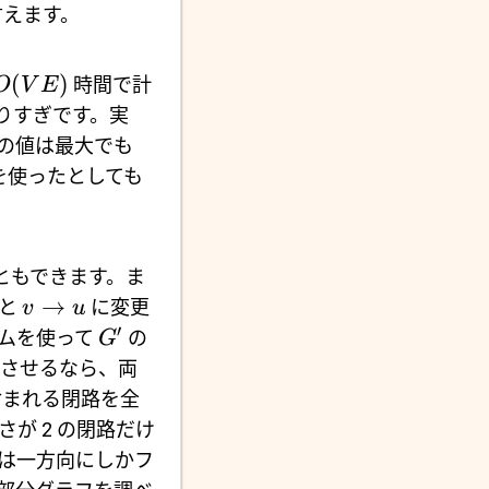
言えます。
(
)
時間で計
O
V
E
やりすぎです。実
の値は最大でも
を使ったとしても
ともできます。ま
→
と
に変更
v
u
′
リズムを使って
の
G
させるなら、両
まれる閉路を全
が 2 の閉路だけ
は一方向にしかフ