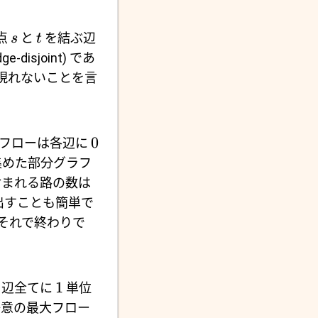
点
と
を結ぶ辺
s
t
disjoint) であ
現れないことを言
0
フローは各辺に
集めた部分グラフ
含まれる路の数は
出すことも簡単で
それで終わりで
1
る辺全てに
単位
任意の最大フロー