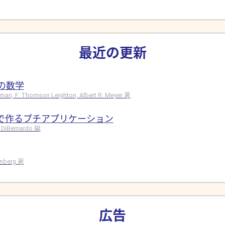
最近の更新
の数学
hman, F. Thomson Leighton, Albert R. Meyer 著
ドで作るプチアプリケーション
 DiBernardo 編
rinberg 著
広告