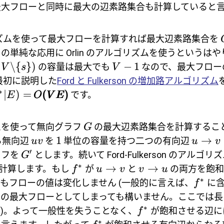
最大フローと同時に最大の辺素路集合も計算していると
ルゴリズムを使って最大フローを計算すれば最大辺素路集合を
の単純な応用に Orlin のアルゴリズムを使うというは
\
{
})
−
1
の容量は最大でも
なので、最大フロー
V
s
V
最初に説明した
Ford と Fulkerson の増加路アルゴリズム
∗
∣
)
=
(
)
です。
E
O
V
E
ムを使って無向グラフ
の最大辺素路集合を計算するこ
G
1
→
る無向辺
を
単位の容量を持つ二つの有向辺
uv
u
v
′
ラフを
とします。続いて Ford-Fulkerson のアルゴ
G
∗
→
→
計算します。もし
が
と
の両方を飽和
f
u
v
v
u
∗
もフローの値は変化しません (一般的に言えば、
に含
f
の最大フローとしてしまっても構いません。ここでは長さ
∗
)。よって一般性を失うことなく、
が飽和させる辺に
f
∗