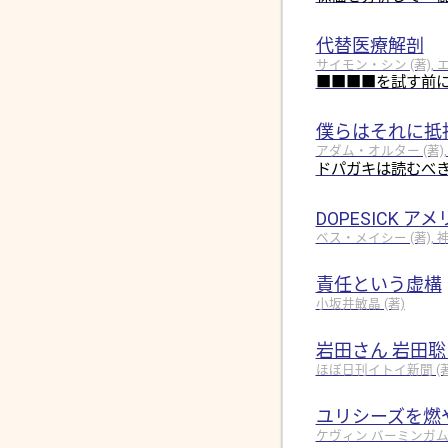
代替医療解剖
サイモン・シン (著), 
■■■■を試す前
僕らはそれに抵
アダム・オルター (著),
ドパガキは読むべき
DOPESICK 
ベス・メイシー (著), 神
責任という虚構
小坂井敏晶 (著)
岩田さん 岩田
ほぼ日刊イトイ新聞 (著, 
ユリシーズを燃
ケヴィン バーミンガム (著