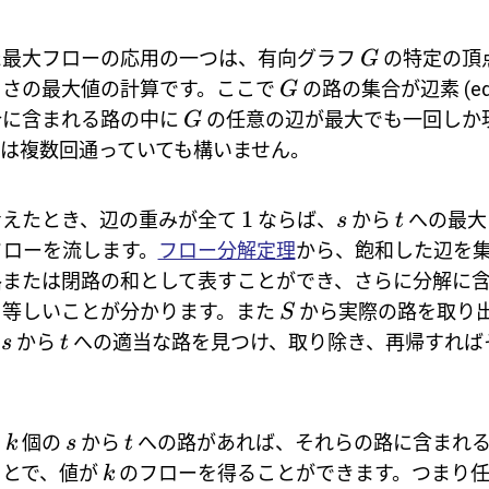
た最大フローの応用の一つは、有向グラフ
の特定の頂
G
きさの最大値の計算です。ここで
の路の集合が辺素 (edge-
G
合に含まれる路の中に
の任意の辺が最大でも一回しか
G
は複数回通っていても構いません。
1
考えたとき、辺の重みが全て
ならば、
から
への最大
s
t
ローを流します。
フロー分解定理
から、飽和した辺を
または閉路の和として表すことができ、さらに分解に
と等しいことが分かります。また
から実際の路を取り
S
て
から
への適当な路を見つけ、取り除き、再帰すれば
s
t
な
個の
から
への路があれば、それらの路に含まれ
k
s
t
ことで、値が
のフローを得ることができます。つまり
k