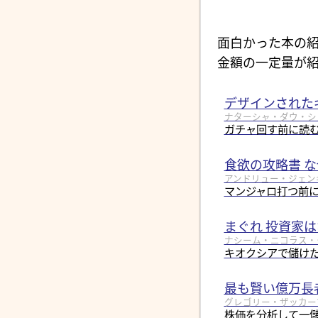
面白かった本の紹
金額の一定量が紹
デザインされた
ナターシャ・ダウ・シュール
ガチャ回す前に読
食欲の攻略書 
アンドリュー・ジェンキン
マンジャロ打つ前
まぐれ 投資家
ナシーム・ニコラス・タレブ
キオクシアで儲けた
最も賢い億万長
グレゴリー・ザッカーマン 
株価を分析して一