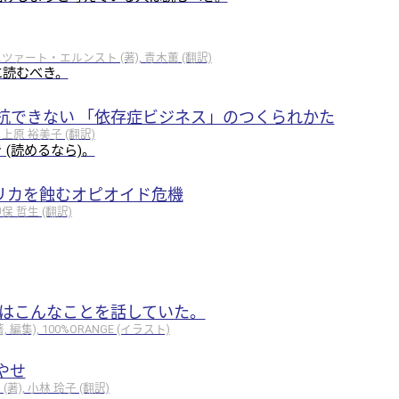
エツァート・エルンスト (著), 青木薫 (翻訳)
に読むべき。
抗できない 「依存症ビジネス」のつくられかた
 上原 裕美子 (翻訳)
 (読めるなら)。
アメリカを蝕むオピオイド危機
保 哲生 (翻訳)
聡はこんなことを話していた。
編集), 100%ORANGE (イラスト)
やせ
), 小林 玲子 (翻訳)