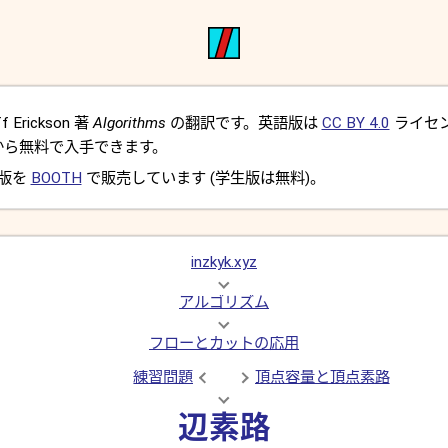
Erickson 著
Algorithms
の翻訳です。英語版は
CC BY 4.0
ライセ
から無料で入手できます。
 版を
BOOTH
で販売しています (学生版は無料)。
inzkyk.xyz
アルゴリズム
フローとカットの応用
練習問題
頂点容量と頂点素路
辺素路