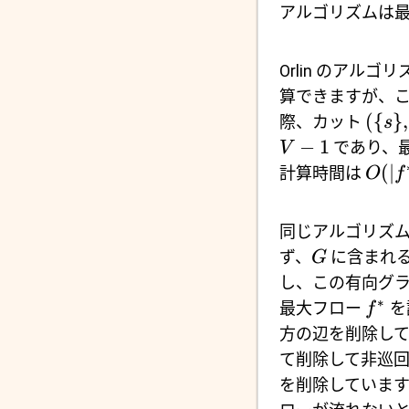
アルゴリズムは
Orlin のア
算できますが、こ
({
}
,
際、カット
s
−
1
であり、
V
(
∣
計算時間は
O
f
同じアルゴリズ
ず、
に含まれ
G
し、この有向グ
∗
最大フロー
を
f
方の辺を削除して
て削除して非巡回
を削除しています