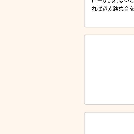
ローが流れない
れば辺素路集合