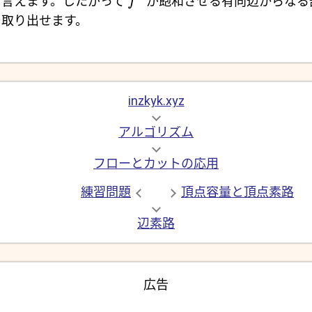
と言えます。したがって
が飽和させる有向辺からなる
f
を取り出せます。
inzkyk.xyz
アルゴリズム
フローとカットの応用
練習問題
頂点容量と頂点素路
辺素路
広告