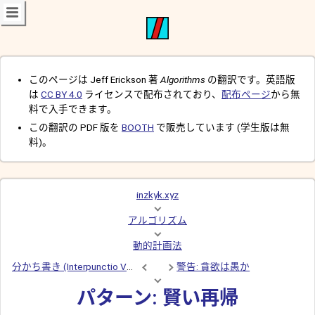
このページは Jeff Erickson 著
Algorithms
の翻訳です。英語版
は
CC BY 4.0
ライセンスで配布されており、
配布ページ
から無
料で入手できます。
この翻訳の PDF 版を
BOOTH
で販売しています (学生版は無
料)。
inzkyk.xyz
アルゴリズム
動的計画法
分かち書き (Interpunctio Verborum) 再訪
警告: 貪欲は愚か
パターン: 賢い再帰