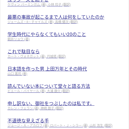
ケヴィン バーミンガム (著), 小林 玲子 (翻訳)
最悪の事故が起こるまで人は何をしていたのか
ジェームズ・R・チャイルズ (著), 高橋 健次 (翻訳)
学生時代にやらなくてもいい20のこと
朝井リョウ (著)
これで駄目なら
カート・ヴォネガット (著), 円城塔 (翻訳)
日本語を作った男 上田万年とその時代
山口 謠司 (著)
読んでいない本について堂々と語る方法
ピエール・バイヤール (著), 大浦 康介 (翻訳)
申し訳ない、御社をつぶしたのは私です。
カレン・フェラン (著), 神崎 朗子 (翻訳)
不道徳な見えざる手
ジョージ・Ａ・アカロフ (著), ロバート・Ｊ・シラー (著), 山形 浩生 (翻訳)