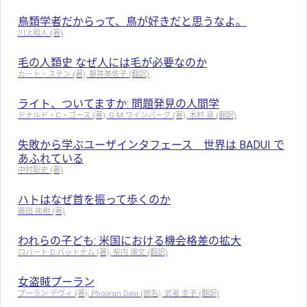
鳥類学者だからって、鳥が好きだと思うなよ。
川上和人 (著)
毛の人類史 なぜ人には毛が必要なのか
カート・ステン (著), 藤井美佐子 (翻訳)
ライト、ついてますか: 問題発見の人間学
ドナルド・C・ゴース (著), G.M.ワインバーグ (著), 木村 泉 (翻訳)
失敗から学ぶユーザインタフェース 世界は BADUI で
あふれている
中村聡史 (著)
ハトはなぜ首を振って歩くのか
藤田 祐樹 (著)
われらの子ども: 米国における機会格差の拡大
ロバート D.パットナム (著), 柴内 康文 (翻訳)
女盗賊プーラン
プーラン デヴィ (著), Phooran Devi (原名), 武者 圭子 (翻訳)