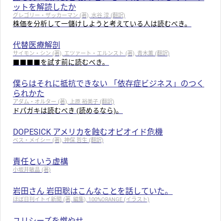
ットを解読したか
グレゴリー・ザッカーマン (著), 水谷 淳 (翻訳)
株価を分析して一儲けしようと考えている人は読むべき。
代替医療解剖
サイモン・シン (著), エツァート・エルンスト (著), 青木薫 (翻訳)
■■■■を試す前に読むべき。
僕らはそれに抵抗できない 「依存症ビジネス」のつく
られかた
アダム・オルター (著), 上原 裕美子 (翻訳)
ドパガキは読むべき (読めるなら)。
DOPESICK アメリカを蝕むオピオイド危機
ベス・メイシー (著), 神保 哲生 (翻訳)
責任という虚構
小坂井敏晶 (著)
岩田さん 岩田聡はこんなことを話していた。
ほぼ日刊イトイ新聞 (著, 編集), 100%ORANGE (イラスト)
ユリシーズを燃やせ