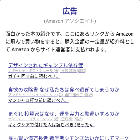
広告
(Amazon アソシエイト)
面白かった本の紹介です。ここにあるリンクから Amazon
に飛んで買い物をすると、購入金額の一定量が紹介料とし
て Amazon からサイト運営者に支払われます。
デザインされたギャンブル依存症
ナターシャ・ダウ・シュール (著), 日暮 雅通 (翻訳)
ガチャ回す前に読むべき。
食欲の攻略書 なぜ私たちは食べ過ぎてしまうのか
アンドリュー・ジェンキンソン (著), 岩田 佳代子 (翻訳)
マンジャロ打つ前に読むべき。
まぐれ 投資家はなぜ、運を実力と勘違いするのか
ナシーム・ニコラス・タレブ (著), 望月 衛 (翻訳)
キオクシアで儲けた人は読むべき (だった)。
最も賢い億万長者 数学者シモンズはいかにしてマーケ