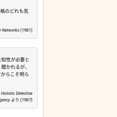
規格のどれも気
r Networks
(1981)
た知性が必要と
く聞かれるが、
だからこそ明ら
s Holistic Detective
gency
より (1987)