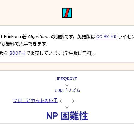
Erickson 著
Algorithms
の翻訳です。英語版は
CC BY 4.0
ライセ
から無料で入手できます。
 版を
BOOTH
で販売しています (学生版は無料)。
inzkyk.xyz
アルゴリズム
フローとカットの応用
NP 困難性