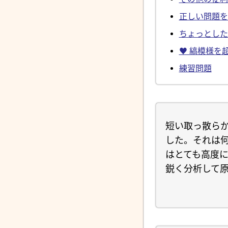
正しい問題を
ちょっとした
♥ 縞模様を
練習問題
短い取っ散らか
した。それは何
はとても高度
鋭く分析して