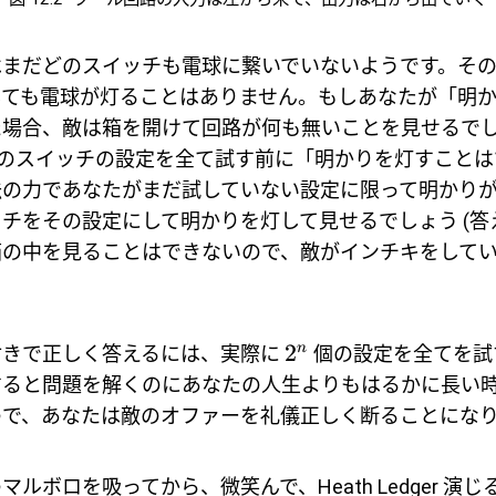
はまだどのスイッチも電球に繋いでいないようです。そ
しても電球が灯ることはありません。もしあなたが「明
た場合、敵は箱を開けて回路が何も無いことを見せるで
のスイッチの設定を全て試す前に「明かりを灯すことは
法の力であなたがまだ試していない設定に限って明かり
チをその設定にして明かりを灯して見せるでしょう (答
箱の中を見ることはできないので、敵がインチキをして
。
2
n
付きで正しく答えるには、実際に
個の設定を全てを試
すると問題を解くのにあなたの人生よりもはるかに長い
ので、あなたは敵のオファーを礼儀正しく断ることにな
ルボロを吸ってから、微笑んで、Heath Ledger 演