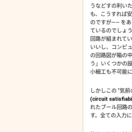
うなどすの利い
も、こうすれば安
のですが―― を
ているのでしょ
回路が組まれて
いいし、コンピ
の回路図が箱の
う」いくつかの
小細工も不可能
しかしこの "気
(circuit satisfiab
れたブール回路
す。全ての入力