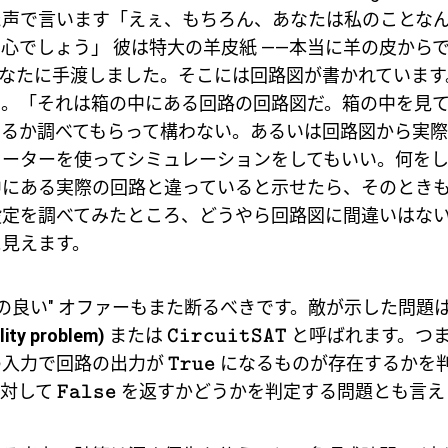
た声で言います「えぇ、もちろん、あなたは私のことな
心でしょう」 彼は特大の羊皮紙 ――本当に羊の皮から
あなたに手渡しました。そこには回路図が書かれていま
う。「それは箱の中にある回路の回路図だ。箱の中を見
いるか調べてもらって構わない。あるいは回路図から実際
ューターを使ってシミュレーションをしてもいい。何をし
中にある実際の回路と違っていると示せたら、そのとき
設定を調べてみたところ、どうやら回路図に間違いはな
に見えます。
前の良い" オファーもまた断るべきです。敵が示した問題
ility problem)
または
と呼ばれます。つ
CircuitSAT
の入力で回路の出力が
になるものが存在するかを
True
に対して
を返すかどうかを判定する問題とも言え
False