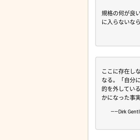
規格の何が良
に入らないな
ここに存在し
なる。「自分
的を外してい
かになった事
――Dirk Gen