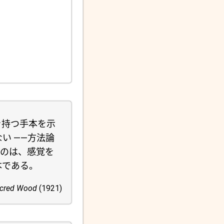
を持つ手本を示
い ――方法論
たのは、感覚を
本である。
acred Wood
(1921)