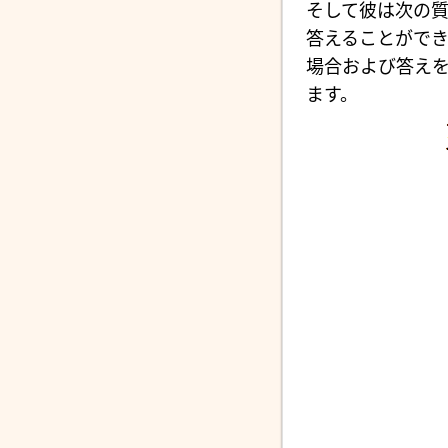
そして彼は次の質
答えることがで
場合および答え
ます。