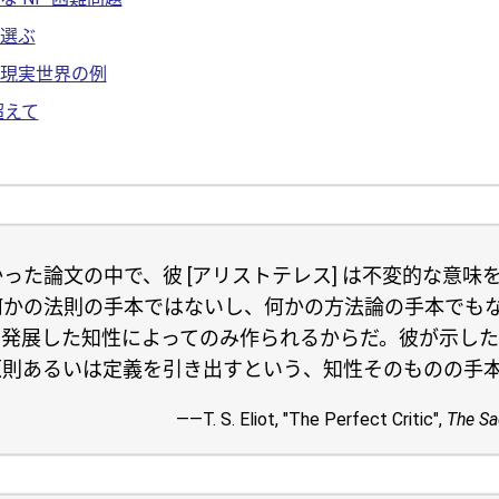
選ぶ
現実世界の例
超えて
った論文の中で、彼 [アリストテレス] は不変的な意味
かの法則の手本ではないし、何かの方法論の手本でもな
に発展した知性によってのみ作られるからだ。彼が示し
原則あるいは定義を引き出すという、知性そのものの手
――T. S. Eliot, "The Perfect Critic",
The S