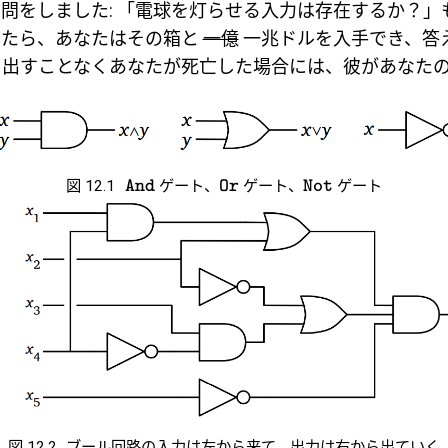
問をしました: 「電球を灯らせる入力は存在するか？」
きたら、あなたはその箱と
一億
一兆ドルを入手でき、答
を出すことなくあなたが死亡した場合には、彼があなた
図 12.1
ゲート、
ゲート、
ゲート
And
Or
Not
図 12.2
ブール回路の入力は左から来て、出力は右から出ていく