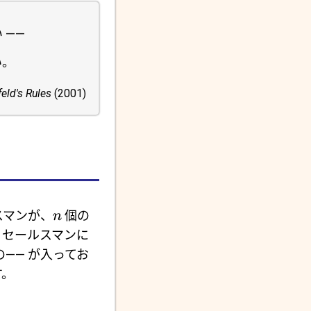
 ――
い。
eld's Rules
(2001)
スマンが、
個の
n
。セールスマンに
―― が入ってお
す。