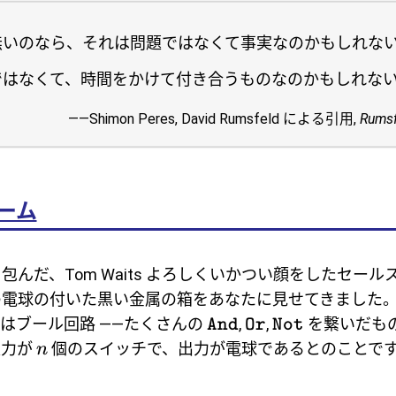
いのなら、それは問題ではなくて事実なのかもしれない
ではなくて、時間をかけて付き合うものなのかもしれな
――Shimon Peres, David Rumsfeld による引用,
Rumsf
ーム
包んだ、Tom Waits よろしくいかつい顔をしたセール
の電球の付いた黒い金属の箱をあなたに見せてきました
はブール回路 ――たくさんの
,
,
を繋いだもの
And
Or
Not
入力が
個のスイッチで、出力が電球であるとのことで
n