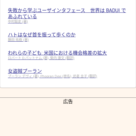
失敗から学ぶユーザインタフェース 世界は BADUI で
あふれている
中村聡史 (著)
ハトはなぜ首を振って歩くのか
藤田 祐樹 (著)
われらの子ども: 米国における機会格差の拡大
ロバート D.パットナム (著), 柴内 康文 (翻訳)
女盗賊プーラン
プーラン デヴィ (著), Phooran Devi (原名), 武者 圭子 (翻訳)
広告