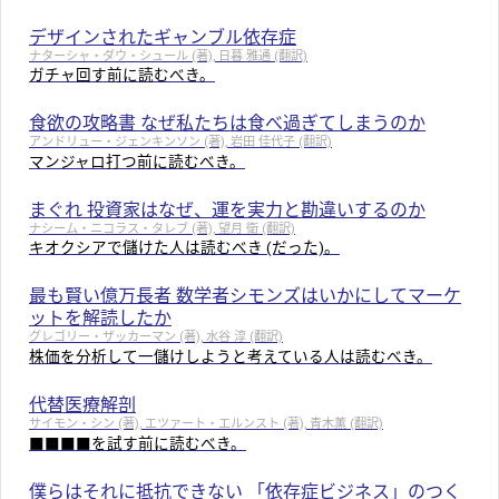
デザインされたギャンブル依存症
ナターシャ・ダウ・シュール (著), 日暮 雅通 (翻訳)
ガチャ回す前に読むべき。
食欲の攻略書 なぜ私たちは食べ過ぎてしまうのか
アンドリュー・ジェンキンソン (著), 岩田 佳代子 (翻訳)
マンジャロ打つ前に読むべき。
まぐれ 投資家はなぜ、運を実力と勘違いするのか
ナシーム・ニコラス・タレブ (著), 望月 衛 (翻訳)
キオクシアで儲けた人は読むべき (だった)。
最も賢い億万長者 数学者シモンズはいかにしてマーケ
ットを解読したか
グレゴリー・ザッカーマン (著), 水谷 淳 (翻訳)
株価を分析して一儲けしようと考えている人は読むべき。
代替医療解剖
サイモン・シン (著), エツァート・エルンスト (著), 青木薫 (翻訳)
■■■■を試す前に読むべき。
僕らはそれに抵抗できない 「依存症ビジネス」のつく