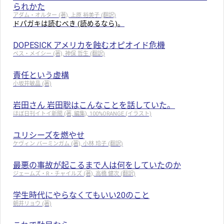
られかた
アダム・オルター (著), 上原 裕美子 (翻訳)
ドパガキは読むべき (読めるなら)。
DOPESICK アメリカを蝕むオピオイド危機
ベス・メイシー (著), 神保 哲生 (翻訳)
責任という虚構
小坂井敏晶 (著)
岩田さん 岩田聡はこんなことを話していた。
ほぼ日刊イトイ新聞 (著, 編集), 100%ORANGE (イラスト)
ユリシーズを燃やせ
ケヴィン バーミンガム (著), 小林 玲子 (翻訳)
最悪の事故が起こるまで人は何をしていたのか
ジェームズ・R・チャイルズ (著), 高橋 健次 (翻訳)
学生時代にやらなくてもいい20のこと
朝井リョウ (著)