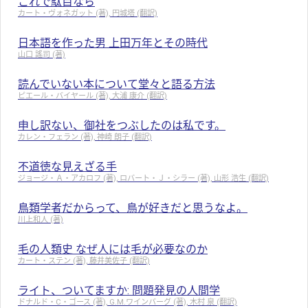
これで駄目なら
カート・ヴォネガット (著), 円城塔 (翻訳)
日本語を作った男 上田万年とその時代
山口 謠司 (著)
読んでいない本について堂々と語る方法
ピエール・バイヤール (著), 大浦 康介 (翻訳)
申し訳ない、御社をつぶしたのは私です。
カレン・フェラン (著), 神崎 朗子 (翻訳)
不道徳な見えざる手
ジョージ・Ａ・アカロフ (著), ロバート・Ｊ・シラー (著), 山形 浩生 (翻訳)
鳥類学者だからって、鳥が好きだと思うなよ。
川上和人 (著)
毛の人類史 なぜ人には毛が必要なのか
カート・ステン (著), 藤井美佐子 (翻訳)
ライト、ついてますか: 問題発見の人間学
ドナルド・C・ゴース (著), G.M.ワインバーグ (著), 木村 泉 (翻訳)