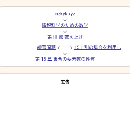
inzkyk.xyz
情報科学のための数学
第 III 部 数え上げ
練習問題
15.1 別の集合を利用した数え上げ
第 15 章 集合の要素数の性質
広告