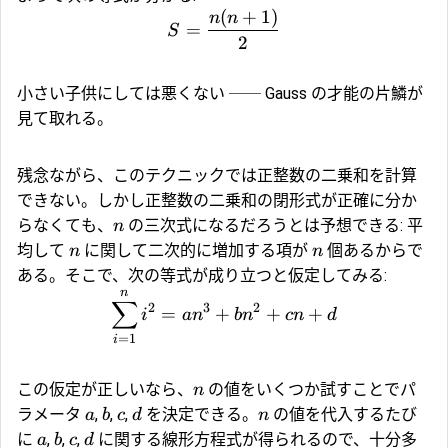
(
+
1
)
n
n
=
S
2
小さい子供にしては悪くない ── Gauss の才能の片鱗が
見て取れる。
残念ながら、このテクニックでは正整数の二乗和を計算
できない。しかし正整数の二乗和の閉形式が正確に分か
らなくても、
の三次式になるだろうとは予想できる: 平
n
均して
に関して二次的に増加する項が
個あるからで
n
n
ある。そこで、次の等式が成り立つと仮定してみる:
n
∑
2
3
2
=
+
+
+
i
a
n
b
n
c
n
d
=
1
i
この仮定が正しいなら、
の値をいくつか試すことでパ
n
ラメータ
,
,
,
を決定できる。
の値を代入するたび
a
b
c
d
n
に
,
,
,
に関する線形方程式が得られるので、十分多
a
b
c
d