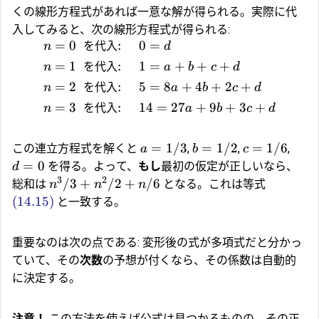
くの線形方程式があれば一意な解が得られる。実際に代
入してみると、次の線形方程式が得られる:
=
0
を代入
:
0
=
n
d
=
1
を代入
:
1
=
+
+
+
n
a
b
c
d
=
2
を代入
:
5
=
8
+
4
+
2
+
n
a
b
c
d
=
3
を代入
:
14
=
27
+
9
+
3
+
n
a
b
c
d
=
1/3
=
1/2
=
1/6
この連立方程式を解くと
,
,
,
a
b
c
=
0
を得る。よって、
もし
最初の仮定が正しいなら、
d
3
2
/3
+
/2
+
/6
総和は
となる。これは等式
n
n
n
(14.15)
と一致する。
重要なのは次の点である: 変形後の式が多項式だと分かっ
ていて、その
次数
の予想が付くなら、その係数は自動的
に決定する。
注意！
この方法を使えば公式は見つかるものの、その正