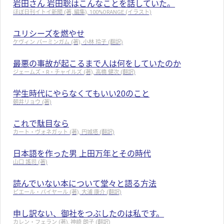
岩田さん 岩田聡はこんなことを話していた。
ほぼ日刊イトイ新聞 (著, 編集), 100%ORANGE (イラスト)
ユリシーズを燃やせ
ケヴィン バーミンガム (著), 小林 玲子 (翻訳)
最悪の事故が起こるまで人は何をしていたのか
ジェームズ・R・チャイルズ (著), 高橋 健次 (翻訳)
学生時代にやらなくてもいい20のこと
朝井リョウ (著)
これで駄目なら
カート・ヴォネガット (著), 円城塔 (翻訳)
日本語を作った男 上田万年とその時代
山口 謠司 (著)
読んでいない本について堂々と語る方法
ピエール・バイヤール (著), 大浦 康介 (翻訳)
申し訳ない、御社をつぶしたのは私です。
カレン・フェラン (著), 神崎 朗子 (翻訳)