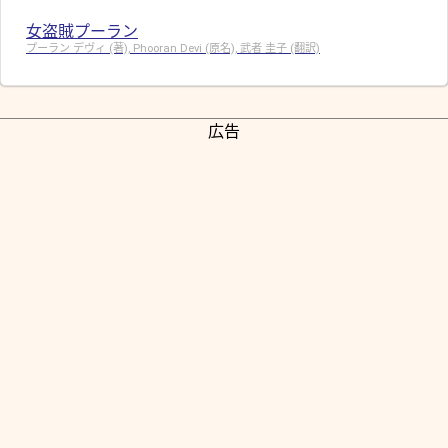
女盗賊プーラン
プーラン デヴィ (著), Phooran Devi (原名), 武者 圭子 (翻訳)
広告