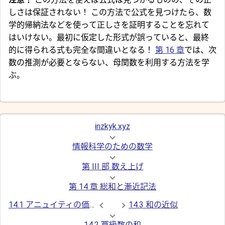
しさは保証されない！ この方法で公式を見つけたら、数
学的帰納法などを使って正しさを証明することを忘れて
はいけない。最初に仮定した形式が誤っていると、最終
的に得られる式も完全な間違いとなる！
第 16 章
では、次
数の推測が必要とならない、母関数を利用する方法を学
ぶ。
inzkyk.xyz
情報科学のための数学
第 III 部 数え上げ
第 14 章 総和と漸近記法
14.1 アニュイティの価値
14.3 和の近似
14.2 冪級数の和