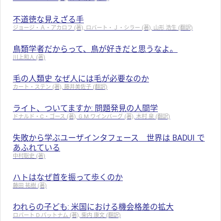
不道徳な見えざる手
ジョージ・Ａ・アカロフ (著), ロバート・Ｊ・シラー (著), 山形 浩生 (翻訳)
鳥類学者だからって、鳥が好きだと思うなよ。
川上和人 (著)
毛の人類史 なぜ人には毛が必要なのか
カート・ステン (著), 藤井美佐子 (翻訳)
ライト、ついてますか: 問題発見の人間学
ドナルド・C・ゴース (著), G.M.ワインバーグ (著), 木村 泉 (翻訳)
失敗から学ぶユーザインタフェース 世界は BADUI で
あふれている
中村聡史 (著)
ハトはなぜ首を振って歩くのか
藤田 祐樹 (著)
われらの子ども: 米国における機会格差の拡大
ロバート D.パットナム (著), 柴内 康文 (翻訳)