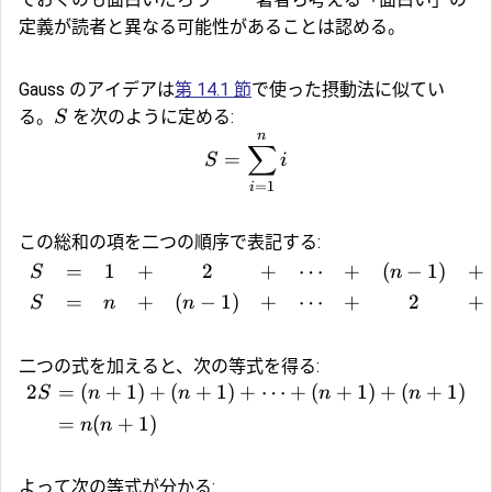
定義が読者と異なる可能性があることは認める。
Gauss のアイデアは
第 14.1 節
で使った
摂動法
に似てい
る。
を次のように定める:
S
n
∑
=
S
i
=
1
i
この総和の項を二つの順序で表記する:
=
1
+
2
+
⋯
+
(
−
1
)
+
S
n
=
+
(
−
1
)
+
⋯
+
2
+
S
n
n
二つの式を加えると、次の等式を得る:
2
=
(
+
1
)
+
(
+
1
)
+
⋯
+
(
+
1
)
+
(
+
1
)
S
n
n
n
n
=
(
+
1
)
n
n
よって次の等式が分かる: