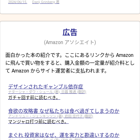
2024/06/15
Darij Grinberg 著
広告
(Amazon アソシエイト)
面白かった本の紹介です。ここにあるリンクから Amazon
に飛んで買い物をすると、購入金額の一定量が紹介料とし
て Amazon からサイト運営者に支払われます。
デザインされたギャンブル依存症
ナターシャ・ダウ・シュール (著), 日暮 雅通 (翻訳)
ガチャ回す前に読むべき。
食欲の攻略書 なぜ私たちは食べ過ぎてしまうのか
アンドリュー・ジェンキンソン (著), 岩田 佳代子 (翻訳)
マンジャロ打つ前に読むべき。
まぐれ 投資家はなぜ、運を実力と勘違いするのか