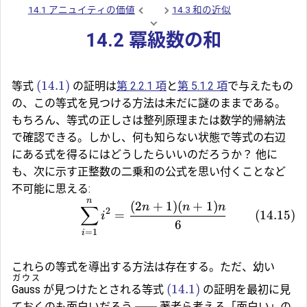
14.1 アニュイティの価値
14.3 和の近似
14.2 冪級数の和
(14.1)
等式
の証明は
第 2.2.1 項
と
第 5.1.2 項
で与えたもの
の、この等式を見つける方法は未だに謎のままである。
もちろん、等式の正しさは整列原理または数学的帰納法
で確認できる。しかし、何も知らない状態で等式の右辺
にある式を得るにはどうしたらいいのだろうか？ 他に
も、次に示す正整数の二乗和の公式を思い付くことなど
不可能に思える:
n
(
2
+
1
)
(
+
1
)
n
n
n
∑
2
=
(
14.15
)
i
6
=
1
i
これらの等式を導出する方法は存在する。ただ、幼い
ガウス
(14.1)
Gauss
が見つけたとされる等式
の証明を最初に見
ておくのも面白いだろう ── 著者ら考える「面白い」の