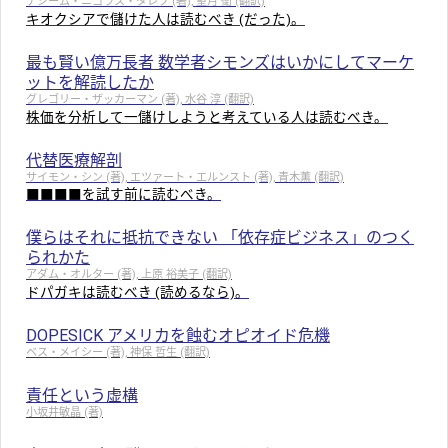
ナシーム・ニコラス・タレブ (著), 望月 衛 (翻訳)
キオクシアで儲けた人は読むべき (だった)。
最も賢い億万長者 数学者シモンズはいかにしてマーケ
ットを解読したか
グレゴリー・ザッカーマン (著), 水谷 淳 (翻訳)
株価を分析して一儲けしようと考えている人は読むべき。
代替医療解剖
サイモン・シン (著), エツァート・エルンスト (著), 青木薫 (翻訳)
■■■■を試す前に読むべき。
僕らはそれに抵抗できない 「依存症ビジネス」のつく
られかた
アダム・オルター (著), 上原 裕美子 (翻訳)
ドパガキは読むべき (読めるなら)。
DOPESICK アメリカを蝕むオピオイド危機
ベス・メイシー (著), 神保 哲生 (翻訳)
責任という虚構
小坂井敏晶 (著)