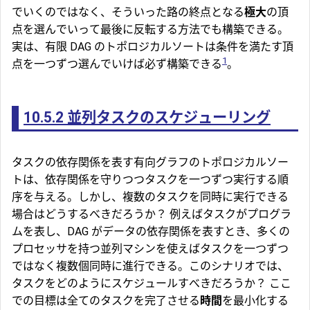
でいくのではなく、そういった路の終点となる
極大
の頂
点を選んでいって最後に反転する方法でも構築できる。
実は、有限 DAG のトポロジカルソートは条件を満たす頂
1
点を一つずつ選んでいけば必ず構築できる
。
10.5.2
並列タスクのスケジューリング
タスクの依存関係を表す有向グラフのトポロジカルソー
トは、依存関係を守りつつタスクを一つずつ実行する順
序を与える。しかし、複数のタスクを同時に実行できる
場合はどうするべきだろうか？ 例えばタスクがプログラ
ムを表し、DAG がデータの依存関係を表すとき、多くの
プロセッサを持つ並列マシンを使えばタスクを一つずつ
ではなく複数個同時に進行できる。このシナリオでは、
タスクをどのようにスケジュールすべきだろうか？ ここ
での目標は全てのタスクを完了させる
時間
を最小化する