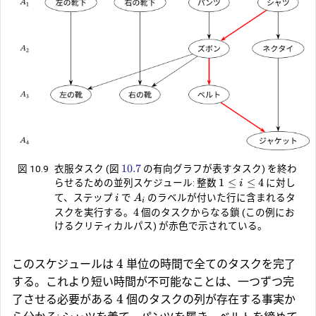
10.7
図 10.9
衣服タスク (図
の有向グラフが表すタスク) を終わ
1
≤
≤
4
らせるための並列スケジュール: 整数
に対し
i
て、ステップ
で
のラベルが付いた行に含まれるタ
i
A
i
4
スクを実行する。
個のタスクからなる鎖 (この例にお
けるクリティカルパス) が赤色で示されている。
4
このスケジュールは
単位の時間で全てのタスクを完了
する。これより短い時間が不可能なことは、一つずつ完
4
了させる必要がある
個のタスクの列が存在する事実か