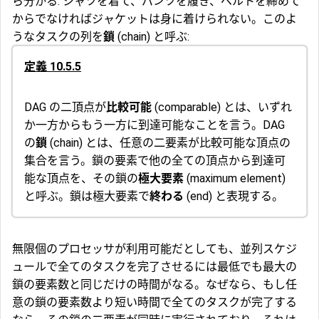
ら分かる: シャツを着て、パンツを履き、ベルトを締めて
からでなければジャケットは身に着けられない。このよ
うなタスクの列を
鎖
(chain) と呼ぶ:
定義 10.5.5
DAG の二頂点が
比較可能
(comparable) とは、いずれ
か一方からもう一方に到達可能なことを言う。DAG
の
鎖
(chain) とは、任意の二要素が比較可能な頂点の
集合を言う。鎖の要素で他の全ての頂点から到達可
能な頂点を、その鎖の
極大要素
(maximum element)
と呼ぶ。鎖は極大要素で
終わる
(end) と表現する。
無限個のプロセッサが利用可能だとしても、並列スケジ
ュールで全てのタスクを完了させるには最低でも最大の
鎖の要素数と同じだけの時間がなる。なぜなら、もし任
意の鎖の要素数より短い時間で全てのタスクが完了する