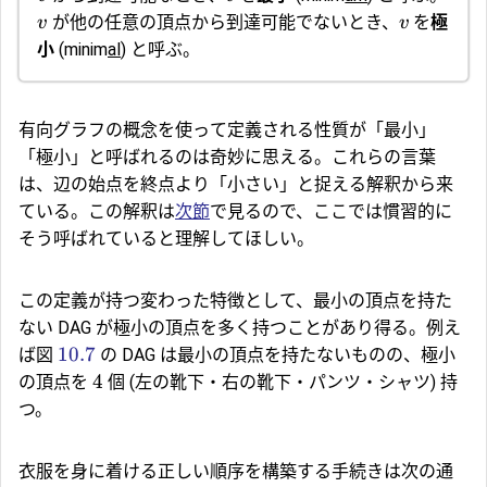
が他の任意の頂点から到達可能でないとき、
を
極
v
v
小
(minim
al
) と呼ぶ。
有向グラフの概念を使って定義される性質が「最小」
「極小」と呼ばれるのは奇妙に思える。これらの言葉
は、辺の始点を終点より「小さい」と捉える解釈から来
ている。この解釈は
次節
で見るので、ここでは慣習的に
そう呼ばれていると理解してほしい。
この定義が持つ変わった特徴として、最小の頂点を持た
ない DAG が極小の頂点を多く持つことがあり得る。例え
10.7
ば図
の DAG は最小の頂点を持たないものの、極小
4
の頂点を
個 (左の靴下・右の靴下・パンツ・シャツ) 持
つ。
衣服を身に着ける正しい順序を構築する手続きは次の通