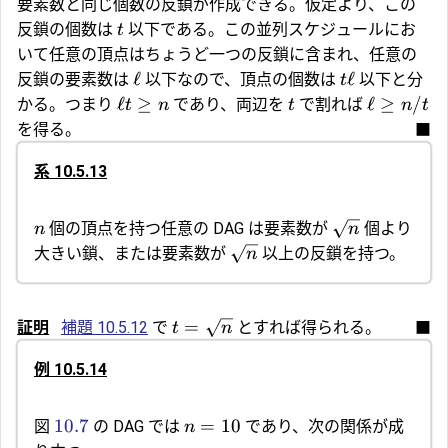
要素数と同じ個数の反鎖が作成できる。仮定より、この
反鎖の個数は
以下である。この並列スケジュールにお
t
いて任意の頂点はちょうど一つの反鎖に含まれ、任意の
ℓ
ℓ
反鎖の要素数は
以下なので、頂点の個数は
以下と分
t
ℓ
≥
ℓ
≥
/
かる。つまり
であり、両辺を
で割れば
t
n
t
n
t
を得る。
■
系 10.5.13
個の頂点を持つ任意の DAG は要素数が
個より
n
n
大きい鎖、または要素数が
以上の反鎖を持つ。
n
=
証明
補題 10.5.12
で
とすれば得られる。
■
t
n
例 10.5.14
10.7
=
10
図
の DAG では
であり、次の関係が成
n