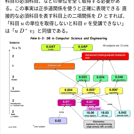
科目の必須科目、などの単位を全て取得する必要があ
る。この事実は正歩道関係を使うと正確に表現できる: 直
接的な必須科目を表す科目上の二項関係を
とすれば、
D
「科目
の単位を取得しないと科目
を受講できない」
u
v
+
は「
」と同値である。
u
D
v