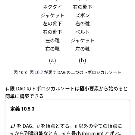
ネクタイ
右の靴下
ジャケット
ズボン
左の靴下
右の靴
右の靴下
ベルト
左の靴
ジャケット
右の靴
左の靴
(a)
(b)
10.7
図 10.8
図
が表す DAG の二つのトポロジカルソート
有限 DAG のトポロジカルソートは
極小
要素から始めると
簡単に構築できる:
定義 10.5.3
を DAG、
を頂点とする。
以外の全ての頂点に
D
v
v
から到達可能なとき、
を
最小
(minim
um
) と呼ぶ。
v
v