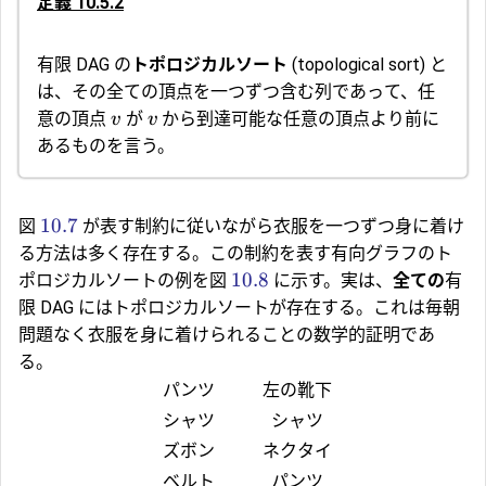
定義 10.5.2
有限 DAG の
トポロジカルソート
(topological sort) と
は、その全ての頂点を一つずつ含む列であって、任
意の頂点
が
から到達可能な任意の頂点より前に
v
v
あるものを言う。
10.7
図
が表す制約に従いながら衣服を一つずつ身に着け
る方法は多く存在する。この制約を表す有向グラフのト
10.8
ポロジカルソートの例を図
に示す。実は、
全ての
有
限 DAG にはトポロジカルソートが存在する。これは毎朝
問題なく衣服を身に着けられることの数学的証明であ
る。
パンツ
左の靴下
シャツ
シャツ
ズボン
ネクタイ
ベルト
パンツ