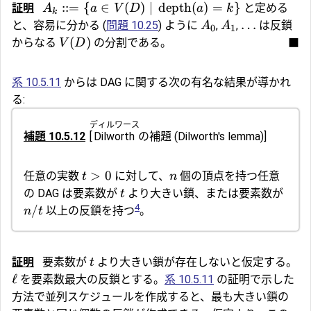
::=
{
∈
(
)
∣
depth
(
)
=
}
証明
と定める
A
a
V
D
a
k
k
…
と、容易に分かる (
問題 10.25
) ように
,
,
は反鎖
A
A
0
1
(
)
からなる
の分割である。
■
V
D
系 10.5.11
からは DAG に関する次の有名な結果が導かれ
る:
ディルワース
補題 10.5.12
[
Dilworth
の補題
(Dilworth's lemma)]
>
0
任意の実数
に対して、
個の頂点を持つ任意
t
n
の DAG は要素数が
より大きい鎖、または要素数が
t
4
/
以上の反鎖を持つ
。
n
t
証明
要素数が
より大きい鎖が存在しないと仮定する。
t
ℓ
を要素数最大の反鎖とする。
系 10.5.11
の証明で示した
方法で並列スケジュールを作成すると、最も大きい鎖の