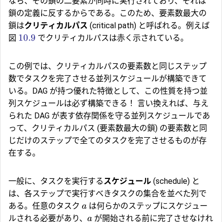
なら、その鎖の二要素が同時に実行されており、それは
鎖の定義に反するからである。このため、要素数最大の
鎖は
クリティカルパス
(critical path) と呼ばれる。例えば
10.9
図
でクリティカルパスは赤く示されている。
この例では、クリティカルパスの要素数と同じステップ
数でタスクを完了させる並列スケジュールが構築できて
いる。DAG が持つ優れた特徴として、この性質を持つ並
列スケジュールは必ず構築できる！ 言い換えれば、与え
られた DAG が表す依存関係を守る並列スケジュールであ
って、クリティカルパス (要素数最大の鎖) の要素数と同
じだけのステップで全てのタスクを完了させるものが存
在する。
一般に、タスクを実行する
スケジュール
(schedule) と
は、各ステップで実行すべきタスクの集合を並べた列で
ある。任意のタスク
は何らかのステップにスケジュー
a
ルされる必要があり、
が開始される前に完了させなけれ
a