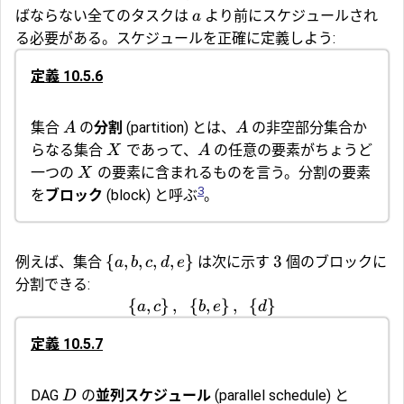
ばならない全てのタスクは
より前にスケジュールされ
a
る必要がある。スケジュールを正確に定義しよう:
定義 10.5.6
集合
の
分割
(partition) とは、
の非空部分集合か
A
A
らなる集合
であって、
の任意の要素がちょうど
X
A
一つの
の要素に含まれるものを言う。分割の要素
X
3
を
ブロック
(block) と呼ぶ
。
{
,
,
,
,
}
3
例えば、集合
は次に示す
個のブロックに
a
b
c
d
e
分割できる:
{
,
}
,
{
,
}
,
{
}
a
c
b
e
d
定義 10.5.7
DAG
の
並列スケジュール
(parallel schedule) と
D