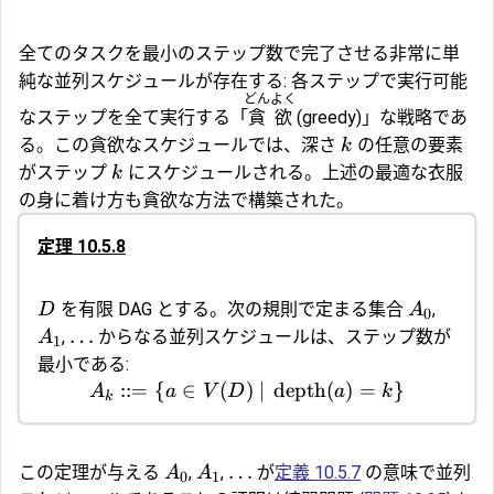
全てのタスクを最小のステップ数で完了させる非常に単
純な並列スケジュールが存在する: 各ステップで実行可能
どんよく
なステップを全て実行する「
貪欲
(greedy)」な戦略であ
る。この貪欲なスケジュールでは、深さ
の任意の要素
k
がステップ
にスケジュールされる。上述の最適な衣服
k
の身に着け方も貪欲な方法で構築された。
定理 10.5.8
を有限 DAG とする。次の規則で定まる集合
,
D
A
0
…
,
からなる並列スケジュールは、ステップ数が
A
1
最小である:
::=
{
∈
(
)
∣
depth
(
)
=
}
A
a
V
D
a
k
k
…
この定理が与える
,
,
が
定義 10.5.7
の意味で並列
A
A
0
1