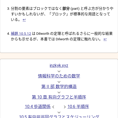
分割の要素はブロックではなく
部分
(part) と呼ぶ方が分かりや
すいかもしれないが、「ブロック」が標準的な用語となって
いる。
↩︎
補題 10.5.12
は Dilworth の定理と呼ばれるさらに一般的な結果
からも示せるが、本書では Dilworth の定理に触れない。
↩︎
inzkyk.xyz
情報科学のための数学
第 II 部 数学的構造
第 10 章 有向グラフと半順序
10.4 歩道関係
10.6 半順序
10.5 有向非巡回グラフとスケジューリング