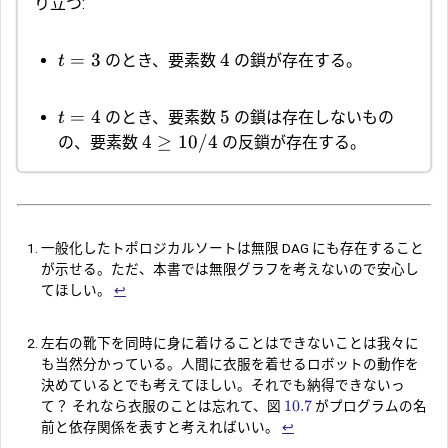
り立つ:
=
3
4
のとき、要素数
の鎖が存在する。
t
=
4
5
のとき、要素数
の鎖は存在しないもの
t
4
≥
10/4
の、要素数
の反鎖が存在する。
一般化したトポロジカルソートは無限 DAG にも存在すること
が示せる。ただ、本書では無限グラフを考えないので安心し
てほしい。
↩︎
左右の靴下を同時に身に着けることはできないことは我々に
も当然分かっている。人間に衣服を着せるロボットの動作を
決めているとでも考えてほしい。それでも納得できないっ
10.7
て？ それなら衣服のことは忘れて、図
がプログラムの名
前と依存関係を表すと考えればいい。
↩︎