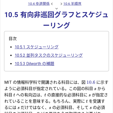
10.4 歩道関係
10.6 半順序
10.5 有向非巡回グラフとスケジュ
ーリング
目次
10.5.1
スケジューリング
10.5.2
並列タスクのスケジューリング
10.5.3
Dilworth の補題
10.6
MIT の情報科学科で開講される科目には、図
に示す
ように必須科目が指定されている。この図の科目
から
s
科目
への有向辺は、
の直接的な必須科目に
が指定さ
t
t
s
れていることを意味する。もちろん、実際に
を受講す
t
るには
だけではなく、
の必須科目、そして
の必須
s
s
s