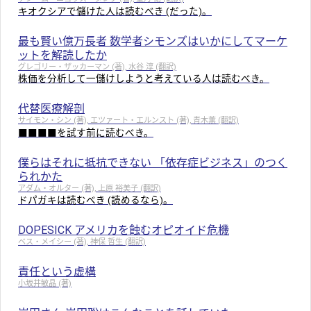
キオクシアで儲けた人は読むべき (だった)。
最も賢い億万長者 数学者シモンズはいかにしてマーケ
ットを解読したか
グレゴリー・ザッカーマン (著), 水谷 淳 (翻訳)
株価を分析して一儲けしようと考えている人は読むべき。
代替医療解剖
サイモン・シン (著), エツァート・エルンスト (著), 青木薫 (翻訳)
■■■■を試す前に読むべき。
僕らはそれに抵抗できない 「依存症ビジネス」のつく
られかた
アダム・オルター (著), 上原 裕美子 (翻訳)
ドパガキは読むべき (読めるなら)。
DOPESICK アメリカを蝕むオピオイド危機
ベス・メイシー (著), 神保 哲生 (翻訳)
責任という虚構
小坂井敏晶 (著)