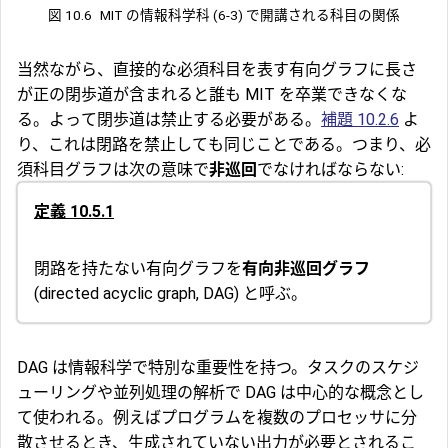
図 10.6
MIT の情報科学科 (6-3) で開講される科目の関係
当然ながら、直接的な必須科目を表す有向グラフに長さ
が正の閉歩道が含まれると誰も MIT を卒業できなくな
る。よって閉歩道は禁止する必要がある。
補題 10.2.6
よ
り、これは閉路を禁止しても同じことである。つまり、必
須科目グラフは次の意味で
非巡回
でなければならない:
定義 10.5.1
閉路を持たない有向グラフを
有向非巡回グラフ
(directed acyclic graph, DAG) と呼ぶ。
DAG は情報科学で特別な重要性を持つ。タスクのスケジ
ューリングや並列処理の解析で DAG は中心的な概念とし
て使われる。例えばプログラムを複数のプロセッサに分
散させるとき、生成されていない出力が必要とされるこ