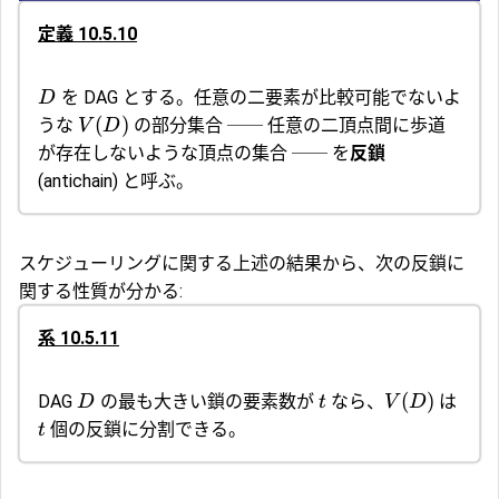
定義 10.5.10
を DAG とする。任意の二要素が比較可能でないよ
D
(
)
うな
の部分集合 ── 任意の二頂点間に歩道
V
D
が存在しないような頂点の集合 ── を
反鎖
(antichain) と呼ぶ。
スケジューリングに関する上述の結果から、次の反鎖に
関する性質が分かる:
系 10.5.11
(
)
DAG
の最も大きい鎖の要素数が
なら、
は
D
t
V
D
個の反鎖に分割できる。
t