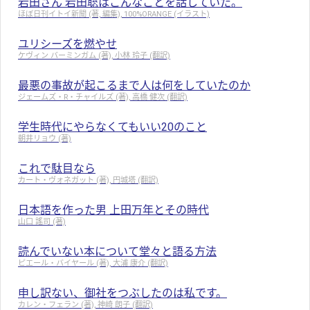
岩田さん 岩田聡はこんなことを話していた。
ほぼ日刊イトイ新聞 (著, 編集), 100%ORANGE (イラスト)
ユリシーズを燃やせ
ケヴィン バーミンガム (著), 小林 玲子 (翻訳)
最悪の事故が起こるまで人は何をしていたのか
ジェームズ・R・チャイルズ (著), 高橋 健次 (翻訳)
学生時代にやらなくてもいい20のこと
朝井リョウ (著)
これで駄目なら
カート・ヴォネガット (著), 円城塔 (翻訳)
日本語を作った男 上田万年とその時代
山口 謠司 (著)
読んでいない本について堂々と語る方法
ピエール・バイヤール (著), 大浦 康介 (翻訳)
申し訳ない、御社をつぶしたのは私です。
カレン・フェラン (著), 神崎 朗子 (翻訳)