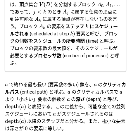
(
)
…
は、頂点集合
を分割するブロック
,
,
V
D
A
A
0
1
<
であって、
のとき
に属する任意の頂点に
j
k
A
j
到達可能な
に属する頂点が存在しないものを言
A
k
う。ブロック
の要素を
ステップ
にスケジュー
A
k
k
ルされる
(scheduled at step
) 要素と呼び、ブロッ
k
クの個数をスケジュールの
所要時間
(time) と呼ぶ。
ブロックの要素数の最大値を、そのスケジュールが
必要とする
プロセッサ数
(number of processor) と呼
ぶ。
で終わる最も長い (要素数の多い) 鎖を、
の
クリティカ
a
a
ルパス
(critical path) と呼ぶ。
のクリティカルパスで
a
a
より「小さい」要素の個数を
の
深さ
(depth) と呼び、
a
depth
(
)
と表記する。この定義から、可能な全ての並列
a
スケジュールにおいて
がスケジュールされるのは
a
depth
(
)
以降のステップだと分かる。また、極小な要素
a
0
は深さが
の要素に等しい。