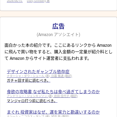
2024/06/15
Darij Grinberg 著
広告
(Amazon アソシエイト)
面白かった本の紹介です。ここにあるリンクから Amazon
に飛んで買い物をすると、購入金額の一定量が紹介料とし
て Amazon からサイト運営者に支払われます。
デザインされたギャンブル依存症
ナターシャ・ダウ・シュール (著), 日暮 雅通 (翻訳)
ガチャ回す前に読むべき。
食欲の攻略書 なぜ私たちは食べ過ぎてしまうのか
アンドリュー・ジェンキンソン (著), 岩田 佳代子 (翻訳)
マンジャロ打つ前に読むべき。
まぐれ 投資家はなぜ、運を実力と勘違いするのか
ナシーム・ニコラス・タレブ (著), 望月 衛 (翻訳)