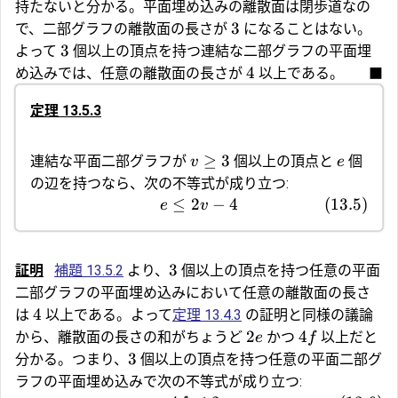
持たないと分かる。平面埋め込みの離散面は閉歩道なの
3
で、二部グラフの離散面の長さが
になることはない。
3
よって
個以上の頂点を持つ連結な二部グラフの平面埋
4
め込みでは、任意の離散面の長さが
以上である。
■
定理 13.5.3
≥
3
連結な平面二部グラフが
個以上の頂点と
個
v
e
の辺を持つなら、次の不等式が成り立つ:
≤
2
−
4
(
13.5
)
e
v
3
証明
補題 13.5.2
より、
個以上の頂点を持つ任意の平面
二部グラフの平面埋め込みにおいて任意の離散面の長さ
4
は
以上である。よって
定理 13.4.3
の証明と同様の議論
2
4
から、離散面の長さの和がちょうど
かつ
以上だと
e
f
3
分かる。つまり、
個以上の頂点を持つ任意の平面二部グ
ラフの平面埋め込みで次の不等式が成り立つ: