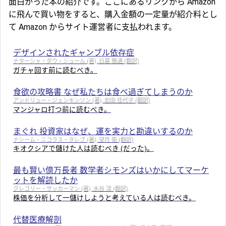
面白かった本の紹介です。ここにあるリンクから Amazon
に飛んで買い物をすると、購入金額の一定量が紹介料とし
て Amazon からサイト運営者に支払われます。
デザインされたギャンブル依存症
ナターシャ・ダウ・シュール (著), 日暮 雅通 (翻訳)
ガチャ回す前に読むべき。
食欲の攻略書 なぜ私たちは食べ過ぎてしまうのか
アンドリュー・ジェンキンソン (著), 岩田 佳代子 (翻訳)
マンジャロ打つ前に読むべき。
まぐれ 投資家はなぜ、運を実力と勘違いするのか
ナシーム・ニコラス・タレブ (著), 望月 衛 (翻訳)
キオクシアで儲けた人は読むべき (だった)。
最も賢い億万長者 数学者シモンズはいかにしてマーケ
ットを解読したか
グレゴリー・ザッカーマン (著), 水谷 淳 (翻訳)
株価を分析して一儲けしようと考えている人は読むべき。
代替医療解剖