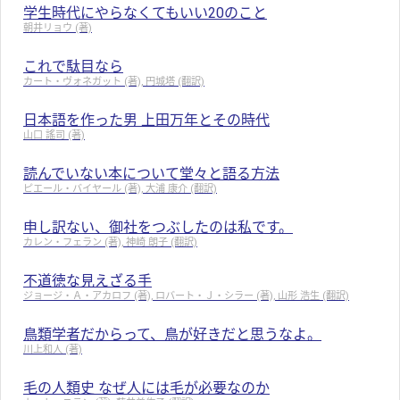
学生時代にやらなくてもいい20のこと
朝井リョウ (著)
これで駄目なら
カート・ヴォネガット (著), 円城塔 (翻訳)
日本語を作った男 上田万年とその時代
山口 謠司 (著)
読んでいない本について堂々と語る方法
ピエール・バイヤール (著), 大浦 康介 (翻訳)
申し訳ない、御社をつぶしたのは私です。
カレン・フェラン (著), 神崎 朗子 (翻訳)
不道徳な見えざる手
ジョージ・Ａ・アカロフ (著), ロバート・Ｊ・シラー (著), 山形 浩生 (翻訳)
鳥類学者だからって、鳥が好きだと思うなよ。
川上和人 (著)
毛の人類史 なぜ人には毛が必要なのか