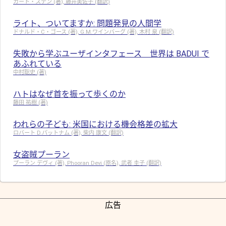
カート・ステン (著), 藤井美佐子 (翻訳)
ライト、ついてますか: 問題発見の人間学
ドナルド・C・ゴース (著), G.M.ワインバーグ (著), 木村 泉 (翻訳)
失敗から学ぶユーザインタフェース 世界は BADUI で
あふれている
中村聡史 (著)
ハトはなぜ首を振って歩くのか
藤田 祐樹 (著)
われらの子ども: 米国における機会格差の拡大
ロバート D.パットナム (著), 柴内 康文 (翻訳)
女盗賊プーラン
プーラン デヴィ (著), Phooran Devi (原名), 武者 圭子 (翻訳)
広告