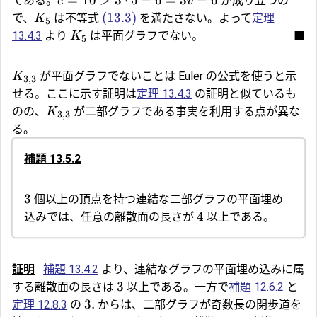
=
10
>
3
⋅
5
−
6
=
3
−
6
である。
が成り立つの
e
v
(13.3)
で、
は不等式
を満たさない。よって
定理
K
5
13.4.3
より
は平面グラフでない。
■
K
5
が平面グラフでないことは Euler の公式を使うと示
K
3
,
3
せる。ここに示す証明は
定理 13.4.3
の証明と似ているも
のの、
が二部グラフである事実を利用する点が異な
K
3
,
3
る。
補題 13.5.2
3
個以上の頂点を持つ連結な二部グラフの平面埋め
4
込みでは、任意の離散面の長さが
以上である。
証明
補題 13.4.2
より、連結なグラフの平面埋め込みに属
3
する離散面の長さは
以上である。一方で
補題 12.6.2
と
3.
定理 12.8.3
の
からは、二部グラフが奇数長の閉歩道を