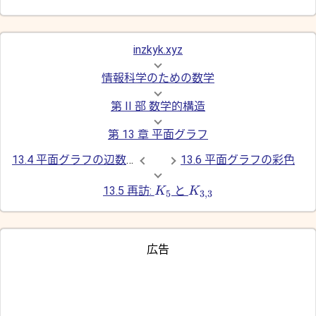
inzkyk.xyz
情報科学のための数学
第 II 部 数学的構造
第 13 章 平面グラフ
13.4 平面グラフの辺数の上界
13.6 平面グラフの彩色
13.5 再訪:
と
K
K
5
3
,
3
広告