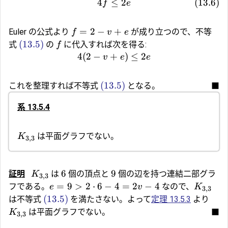
4
≤
2
(
13.6
)
f
e
=
2
−
+
Euler の公式より
が成り立つので、不等
f
v
e
(13.5)
式
の
に代入すれば次を得る:
f
4
(
2
−
+
)
≤
2
v
e
e
(13.5)
これを整理すれば不等式
となる。
■
系 13.5.4
は平面グラフでない。
K
3
,
3
6
9
証明
は
個の頂点と
個の辺を持つ連結二部グラ
K
3
,
3
=
9
>
2
⋅
6
−
4
=
2
−
4
フである。
なので、
e
v
K
3
,
3
(13.5)
は不等式
を満たさない。よって
定理 13.5.3
より
は平面グラフでない。
■
K
3
,
3