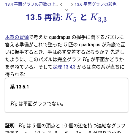
13.4 平面グラフの辺数の上界
13.6 平面グラフの彩色
13.5 再訪:
と
K
K
5
3
,
3
本章の冒頭
で考えた
quadrapus
の握手に関するパズルに
5
答える準備がこれで整った:
匹の quadrapus が海底で互
いに握手するとき、手は必ず交差するだろうか？ 先述し
たように、このパズルは完全グラフ
が平面かどうか
K
5
を尋ねている。そして
定理 13.4.3
からは次の系が直ちに
得られる:
系 13.5.1
は平面グラフでない。
K
5
5
10
証明
は
個の頂点と
個の辺を持つ連結なグラフ
K
5