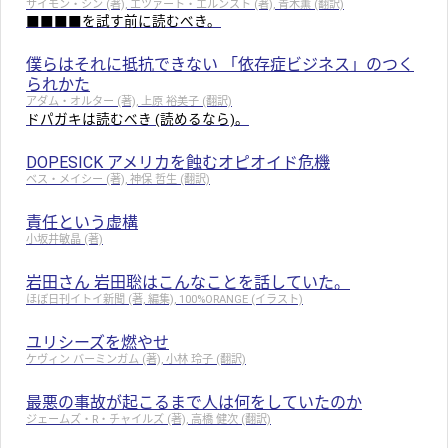
サイモン・シン (著), エツァート・エルンスト (著), 青木薫 (翻訳)
■■■■を試す前に読むべき。
僕らはそれに抵抗できない 「依存症ビジネス」のつく
られかた
アダム・オルター (著), 上原 裕美子 (翻訳)
ドパガキは読むべき (読めるなら)。
DOPESICK アメリカを蝕むオピオイド危機
ベス・メイシー (著), 神保 哲生 (翻訳)
責任という虚構
小坂井敏晶 (著)
岩田さん 岩田聡はこんなことを話していた。
ほぼ日刊イトイ新聞 (著, 編集), 100%ORANGE (イラスト)
ユリシーズを燃やせ
ケヴィン バーミンガム (著), 小林 玲子 (翻訳)
最悪の事故が起こるまで人は何をしていたのか
ジェームズ・R・チャイルズ (著), 高橋 健次 (翻訳)