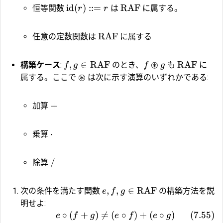
id
(
)
::=
RAF
恒等関数
は
に属する。
r
r
RAF
任意の定数関数は
に属する
⊛
,
∈
RAF
RAF
構築ケース
:
のとき、
も
に
f
g
f
g
⊛
属する。ここで
は次に示す演算のいずれかである:
+
加算
⋅
乗算
/
除算
,
,
∈
RAF
次の条件を満たす関数
の構築方法を説
e
f
g
明せよ:
∘
(
+
)

=
(
∘
)
+
(
∘
)
(
7.55
)
e
f
g
e
f
e
g