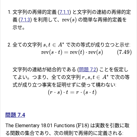
文字列の再帰的定義 (
7.1.1
) と文字列の連結の再帰的定
rev
(
)
義 (
7.1.3
) を利用して、
の簡単な再帰的定義を
s
示せ。
∗
,
∈
全ての文字列
で次の等式が成り立つと示せ:
s
t
A
rev
(
⋅
)
=
rev
(
)
⋅
rev
(
)
(
7.49
)
s
t
t
s
文字列の連結が結合的である (
問題 7.2
) ことを仮定し
∗
,
,
∈
てよい。つまり、全ての文字列
で次の等
r
s
t
A
式が成り立つ事実を証明せずに使って構わない:
(
⋅
)
⋅
=
⋅
(
⋅
)
r
s
t
r
s
t
問題 7.4
F18
The Elementary 18.01 Functions (
) は実数を引数に取
る関数の集合であり、次の規則で再帰的に定義される: