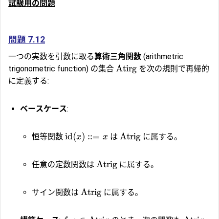
試験用の問題
問題 7.12
一つの実数を引数に取る
算術三角関数
(arithmetric
Atirg
trigonometric function) の集合
を次の規則で再帰的
に定義する:
ベースケース
:
id
(
)
::=
Atrig
恒等関数
は
に属する。
x
x
Atrig
任意の定数関数は
に属する。
Atrig
サイン関数は
に属する。