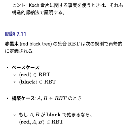
ヒント:
Koch 雪片に関する事実を使うときは、それも
構造的帰納法で証明する。
問題 7.11
RBT
赤黒木
(red-black tree) の集合
は次の規則で再帰的
に定義される:
ベースケース
:
red
⟨
⟩
∈
RBT
black
⟨
⟩
∈
RBT
,
∈
構築ケース
:
のとき
A
B
R
B
T
black
もし
,
が
で始まるなら、
A
B
red
⟨
,
,
⟩
∈
RBT
A
B