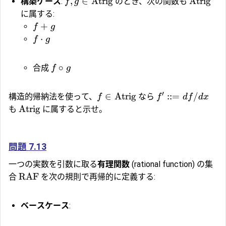
,
∈
Atrig
Atrig
構築ケース
:
のとき、次の関数も
f
g
に属する:
+
f
g
⋅
f
g
∘
合成
f
g
′
∈
Atrig
::=
/
構造的帰納法を使って、
なら
f
f
df
d
x
Atrig
も
に属すると示せ。
問題 7.13
一つの実数を引数に取る
有理関数
(rational function) の集
RAF
合
を次の規則で再帰的に定義する:
ベースケース
: