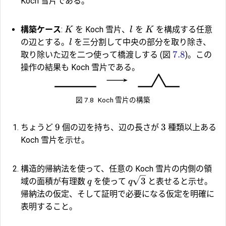
Koch 雪片である。
構築ケース
:
を Koch 雪片、
を
を構成する任意
K
l
K
の辺とする。
を三分割して中央の部分を取り除き、
l
7.8
取り除いた辺を二つ使って橋渡しする (図
)。この
操作の結果も Koch 雪片である。
図 7.8
Koch 雪片の構築
9
3
ちょうど
個の辺を持ち、辺の長さが
種類以上ある
Koch 雪片を示せ。
構造的帰納法を使って、任意の Koch 雪片の内側の領
3
域の面積が有理数
を使って
と表せると示せ。
q
q
帰納法の仮定、そして証明で必要になる仮定を明確に
表明すること。