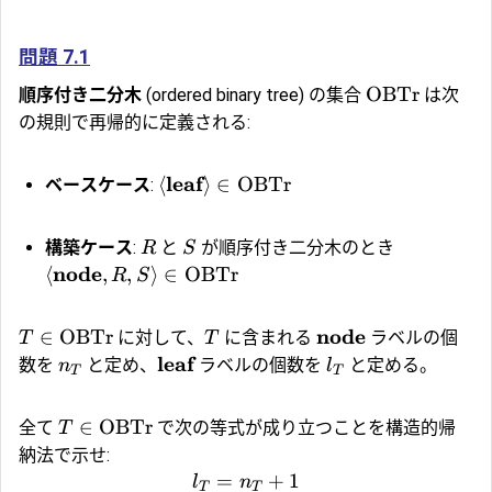
問題 7.1
OBTr
順序付き二分木
(ordered binary tree) の集合
は次
の規則で再帰的に定義される:
leaf
⟨
⟩
∈
OBTr
ベースケース
:
構築ケース
:
と
が順序付き二分木のとき
R
S
node
⟨
,
,
⟩
∈
OBTr
R
S
node
∈
OBTr
に対して、
に含まれる
ラベルの個
T
T
leaf
数を
と定め、
ラベルの個数を
と定める。
n
l
T
T
∈
OBTr
全て
で次の等式が成り立つことを構造的帰
T
納法で示せ:
=
+
1
l
n
T
T