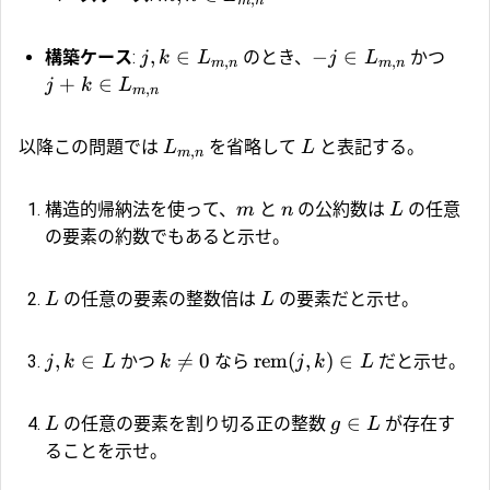
,
m
n
,
∈
−
∈
構築ケース
:
のとき、
かつ
j
k
L
j
L
,
,
m
n
m
n
+
∈
j
k
L
,
m
n
以降この問題では
を省略して
と表記する。
L
L
,
m
n
構造的帰納法を使って、
と
の公約数は
の任意
m
n
L
の要素の約数でもあると示せ。
の任意の要素の整数倍は
の要素だと示せ。
L
L
,
∈

=
0
rem
(
,
)
∈
かつ
なら
だと示せ。
j
k
L
k
j
k
L
∈
の任意の要素を割り切る正の整数
が存在す
L
g
L
ることを示せ。