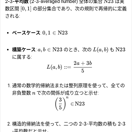
2
3
2
3
N23
-
-平均数
(
-
-averaged number) 全体の集合
は実
[
0
,
1
]
数区間
の部分集合であり、次の規則で再帰的に定義
される:
0
,
1
∈
N23
ベースケース
:
,
∈
N23
(
,
)
N23
構築ケース
:
のとき、次の
も
a
b
L
a
b
に属する:
2
+
3
a
b
(
,
)
::=
L
a
b
5
通常の数学的帰納法または整列原理を使って、全ての
非負整数
で次の関係が成り立つと示せ:
n
n
3
(
)
∈
N23
5
2
3
2
3
構造的帰納法を使って、二つの
-
-平均数の積も
-
-平均数だと示せ。