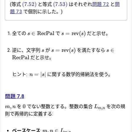
(7.52)
(7.53)
(等式
と等式
はそれぞれ
問題 7.2
と
問
題 7.3
で個別に示した。)
∈
RecPal
=
rev
(
)
全ての
で
だと示せ。
s
s
s
=
rev
(
)
∈
逆に、文字列
が
を満たすなら
s
s
s
s
RecPal
だと示せ。
=
∣
∣
ヒント:
に関する数学的帰納法を使う。
n
s
問題 7.8
,
0
を
でない整数とする。整数の集合
を次の規
m
n
L
,
m
n
則で再帰的に定義する:
,
∈
ベースケース
:
m
n
L