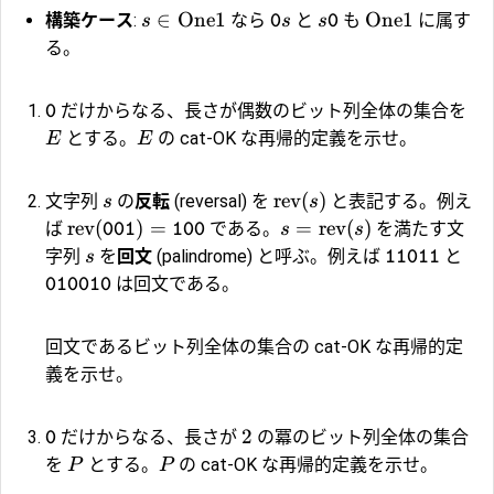
∈
One1
One1
構築ケース
:
なら
と
も
に属す
s
s
s
0
0
る。
だけからなる、長さが偶数のビット列全体の集合を
0
とする。
の cat-OK な再帰的定義を示せ。
E
E
rev
(
)
文字列
の
反転
(reversal) を
と表記する。例え
s
s
rev
(
)
=
=
rev
(
)
ば
である。
を満たす文
s
s
001
100
字列
を
回文
(palindrome) と呼ぶ。例えば
と
s
11011
は回文である。
010010
回文であるビット列全体の集合の cat-OK な再帰的定
義を示せ。
2
だけからなる、長さが
の冪のビット列全体の集合
0
を
とする。
の cat-OK な再帰的定義を示せ。
P
P