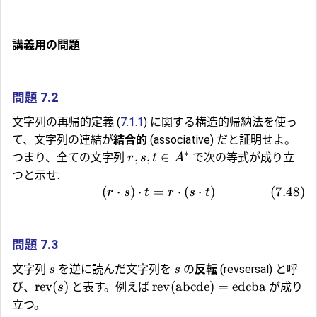
講義用の問題
問題 7.2
文字列の再帰的定義 (
7.1.1
) に関する構造的帰納法を使っ
て、文字列の連結が
結合的
(associative) だと証明せよ。
∗
,
,
∈
つまり、全ての文字列
で次の等式が成り立
r
s
t
A
つと示せ:
(
⋅
)
⋅
=
⋅
(
⋅
)
(
7.48
)
r
s
t
r
s
t
問題 7.3
文字列
を逆に読んだ文字列を
の
反転
(revsersal) と呼
s
s
rev
(
)
rev
(
abcde
)
=
edcba
び、
と表す。例えば
が成り
s
立つ。