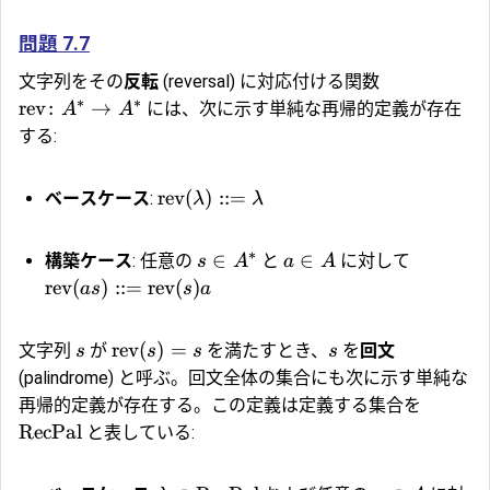
問題 7.7
文字列をその
反転
(reversal) に対応付ける関数
∗
∗
rev
:
→
には、次に示す単純な再帰的定義が存在
A
A
する:
rev
(
)
::=
ベースケース
:
λ
λ
∗
∈
∈
構築ケース
: 任意の
と
に対して
s
A
a
A
rev
(
)
::=
rev
(
)
a
s
s
a
rev
(
)
=
文字列
が
を満たすとき、
を
回文
s
s
s
s
(palindrome) と呼ぶ。回文全体の集合にも次に示す単純な
再帰的定義が存在する。この定義は定義する集合を
RecPal
と表している: