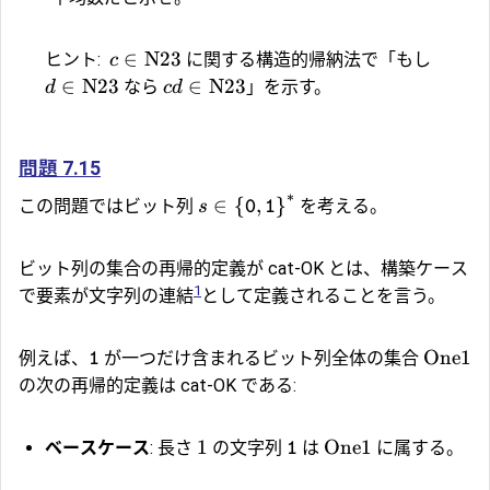
∈
N23
ヒント:
に関する構造的帰納法で「もし
c
∈
N23
∈
N23
なら
」を示す。
d
c
d
問題 7.15
∗
∈
{
,
}
この問題ではビット列
を考える。
s
0
1
ビット列の集合の再帰的定義が
cat-OK
とは、構築ケース
1
で要素が文字列の連結
として定義されることを言う。
One1
例えば、
が一つだけ含まれるビット列全体の集合
1
の次の再帰的定義は cat-OK である:
1
One1
ベースケース
: 長さ
の文字列
は
に属する。
1