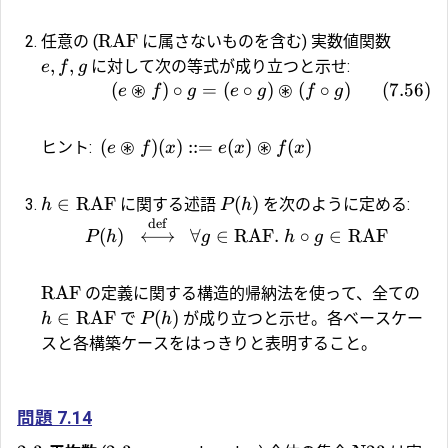
RAF
任意の (
に属さないものを含む) 実数値関数
,
,
に対して次の等式が成り立つと示せ:
e
f
g
⊛
⊛
(
)
∘
=
(
∘
)
(
∘
)
(
7.56
)
e
f
g
e
g
f
g
⊛
⊛
(
)
(
)
::=
(
)
(
)
ヒント:
e
f
x
e
x
f
x
∈
RAF
(
)
に関する述語
を次のように定める:
h
P
h
def
(
)
⟷
∀
∈
RAF
.
∘
∈
RAF
P
h
g
h
g
RAF
の定義に関する構造的帰納法を使って、全ての
∈
RAF
(
)
で
が成り立つと示せ。各ベースケー
h
P
h
スと各構築ケースをはっきりと表明すること。
問題 7.14