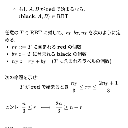
red
もし
,
が
で始まるなら、
A
B
black
⟨
,
,
⟩
∈
RBT
A
B
∈
RBT
任意の
に対して、
,
,
を次のように定
T
r
b
n
T
T
T
める:
red
::=
に含まれる
の個数
r
T
T
black
::=
に含まれる
の個数
b
T
T
::=
+
(
に含まれるラベルの個数
)
n
r
b
T
T
T
T
次の命題を示せ:
2
+
1
n
n
T
T
red
が
で始まるとき
≤
≤
T
r
T
3
3
2
n
n
≤
⟷
≥
−
ヒント:
r
n
r
3
3