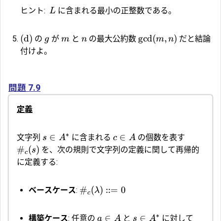
ヒント:
に含まれる最小の正整数である。
L
(d)
gcd
(
,
)
の
が
と
の最大公約数
だと結論
g
m
n
m
n
付けよ。
問題 7.9
定義
∗
∈
∈
文字列
に含まれる
の個数を表す
s
A
c
A
#
(
)
を、次の規則で文字列の定義に関して再帰的
s
c
に定義する:
#
(
)
::=
0
ベースケース
:
λ
c
∗
∈
∈
構築ケース
: 任意の
と
に対して
a
A
s
A