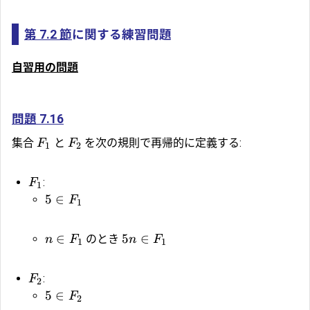
第 7.2 節
に関する練習問題
自習用の問題
問題 7.16
集合
と
を次の規則で再帰的に定義する:
F
F
1
2
:
F
1
5
∈
F
1
∈
5
∈
のとき
n
F
n
F
1
1
:
F
2
5
∈
F
2