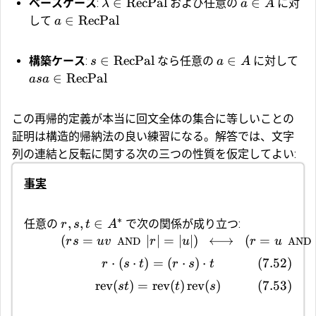
∈
RecPal
∈
ベースケース
:
および任意の
に対
λ
a
A
∈
RecPal
して
a
∈
RecPal
∈
構築ケース
:
なら任意の
に対して
s
a
A
∈
RecPal
a
s
a
この再帰的定義が本当に回文全体の集合に等しいことの
証明は構造的帰納法の良い練習になる。解答では、文字
列の連結と反転に関する次の三つの性質を仮定してよい:
事実
∗
,
,
∈
任意の
で次の関係が成り立つ:
r
s
t
A
(
=
∣
∣
=
∣
∣
)
⟷
(
=
r
s
uv
AND
r
u
r
u
AND
⋅
(
⋅
)
=
(
⋅
)
⋅
(
7.52
)
r
s
t
r
s
t
rev
(
)
=
rev
(
)
rev
(
)
(
7.53
)
s
t
t
s