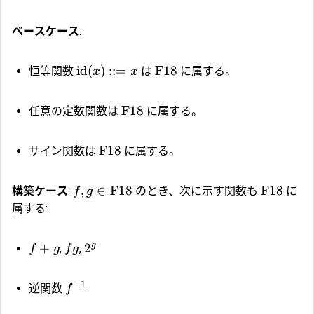
ベースケース
:
id
(
)
::=
F18
恒等関数
は
に属する。
x
x
F18
任意の定数関数は
に属する。
F18
サイン関数は
に属する。
,
∈
F18
F18
構築ケース
:
のとき、次に示す関数も
に
f
g
属する:
g
+
2
,
,
f
g
f
g
−
1
逆関数
f