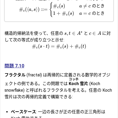
{
#
(
)

=
のとき
s
a
c
c
#
(⟨
,
⟩)
::=
a
s
c
1
+
#
(
)
=
のとき
s
a
c
c
∗
,
∈
∈
構造的帰納法を使って、任意の
と
に対
s
t
A
c
A
して次の等式が成り立つと示せ:
#
(
⋅
)
=
#
(
)
+
#
(
)
s
t
s
t
c
c
c
問題 7.10
フラクタル
(fractal) は再帰的に定義される数学的オブジ
コッホ
ェクトの例である。この問題では
Koch
雪片
(Koch
snowflake) と呼ばれるフラクタルを考える。任意の Koch
雪片は次の再帰的定義で構築できる:
ベースケース
: 一辺の長さが正の任意の正三角形は