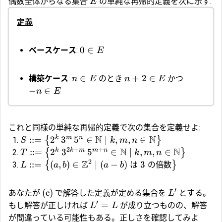
偶数全体からなる集合
の単純な再帰的定義を次に示す:
E
定義
0
∈
ベースケース
:
E
∈
+
2
∈
構築ケース
:
のとき
かつ
n
E
n
E
−
∈
n
E
これと同様の単純な再帰的定義で次の集合を定義せよ:
N
N
k
m
n
::=
2
3
5
∈
∣
,
,
∈
{
}
S
k
m
n
2
+
+
N
N
k
k
m
m
n
::=
2
3
5
∈
∣
,
,
∈
{
}
T
k
m
n
2
Z
::=
(
,
)
∈
∣
(
−
)
は
3
の倍数
{
}
L
a
b
a
b
′
(c)
あなたが
で解答した定義が定める集合を
とする。
L
′
=
もし解答が正しければ
が成り立つものの、解答
L
L
が間違っている可能性もある。正しさを確認してみよ