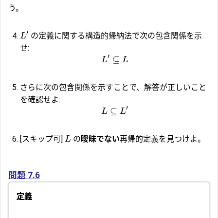
う。
′
の定義に関する構造的帰納法で次の包含関係を示
L
せ:
′
⊆
L
L
さらに次の包含関係を示すことで、解答が正しいこと
を確認せよ:
′
⊆
L
L
[スキップ可]
の
曖昧でない
再帰的定義を見つけよ。
L
問題 7.6
定義