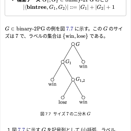
G
G
1
2
bintree
∣
⟨
,
,
⟩
∣
::=
∣
∣
+
∣
∣
+
1
G
G
G
G
1
2
1
2
∈
binary-2PG
7.7
の例を図
に示す。この
のサイ
G
G
7
{
win
,
lose
}
ズは
で、ラベルの集合は
である。
7
図 7.7
サイズ
の二分木
G
7.7
図
に示す
を記号列として (山括弧、ラベル、
G