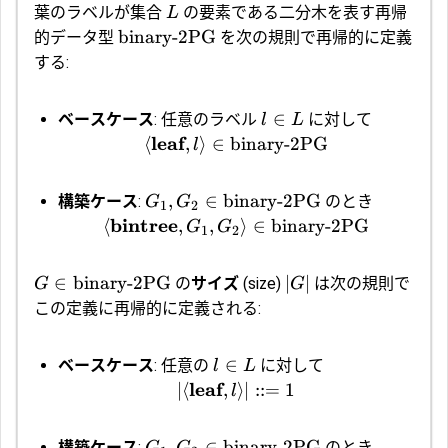
葉のラベルが集合
の要素である二分木を表す再帰
L
binary-2PG
的データ型
を次の規則で再帰的に定義
する:
∈
ベースケース
: 任意のラベル
に対して
l
L
leaf
⟨
,
⟩
∈
binary-2PG
l
,
∈
binary-2PG
構築ケース
:
のとき
G
G
1
2
bintree
⟨
,
,
⟩
∈
binary-2PG
G
G
1
2
∈
binary-2PG
∣
∣
の
サイズ
(size)
は次の規則で
G
G
この定義に再帰的に定義される:
∈
ベースケース
: 任意の
に対して
l
L
leaf
∣
⟨
,
⟩
∣
::=
1
l
,
∈
binary-2PG
構築ケース
:
のとき