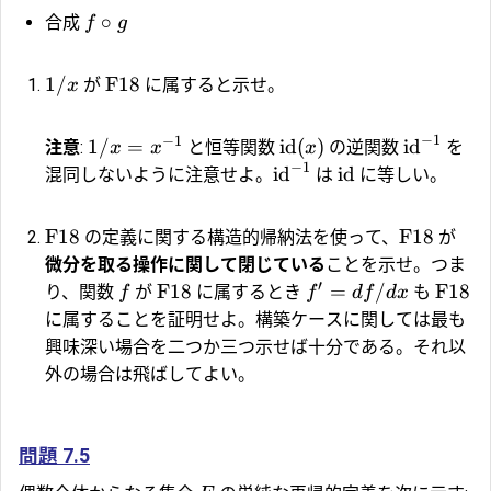
∘
合成
f
g
1/
F18
が
に属すると示せ。
x
−
1
−
1
1/
=
id
(
)
id
注意
:
と恒等関数
の逆関数
を
x
x
x
−
1
id
id
混同しないように注意せよ。
は
に等しい。
F18
F18
の定義に関する構造的帰納法を使って、
が
微分を取る操作に関して閉じている
ことを示せ。つま
′
F18
=
/
F18
り、関数
が
に属するとき
も
f
f
df
d
x
に属することを証明せよ。構築ケースに関しては最も
興味深い場合を二つか三つ示せば十分である。それ以
外の場合は飛ばしてよい。
問題 7.5