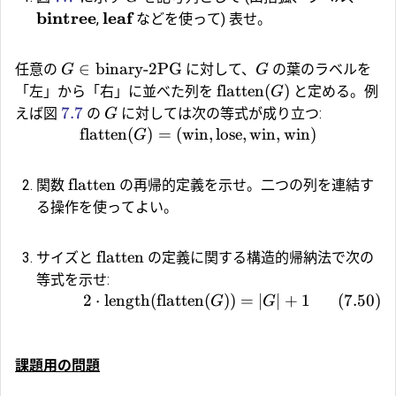
bintree
leaf
,
などを使って) 表せ。
∈
binary-2PG
任意の
に対して、
の葉のラベルを
G
G
flatten
(
)
「左」から「右」に並べた列を
と定める。例
G
7.7
えば図
の
に対しては次の等式が成り立つ:
G
flatten
(
)
=
(
win
,
lose
,
win
,
win
)
G
flatten
関数
の再帰的定義を示せ。二つの列を連結す
る操作を使ってよい。
flatten
サイズと
の定義に関する構造的帰納法で次の
等式を示せ:
2
⋅
length
(
flatten
(
))
=
∣
∣
+
1
(
7.50
)
G
G
課題用の問題