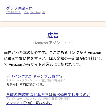
グラフ理論入門
2024/06/15
Darij Grinberg 著
広告
(Amazon アソシエイト)
面白かった本の紹介です。ここにあるリンクから Amazon
に飛んで買い物をすると、購入金額の一定量が紹介料とし
て Amazon からサイト運営者に支払われます。
デザインされたギャンブル依存症
ナターシャ・ダウ・シュール (著), 日暮 雅通 (翻訳)
ガチャ回す前に読むべき。
食欲の攻略書 なぜ私たちは食べ過ぎてしまうのか
アンドリュー・ジェンキンソン (著), 岩田 佳代子 (翻訳)
マンジャロ打つ前に読むべき。