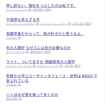
申し訳ない、御社をつぶしたのは私です。
カレン・フェラン (著), 神崎 朗子 (翻訳)
不道徳な見えざる手
ジョージ・Ａ・アカロフ (著), ロバート・Ｊ・シラー (著), 山形 浩生 (翻訳)
鳥類学者だからって、鳥が好きだと思うなよ。
川上和人 (著)
毛の人類史 なぜ人には毛が必要なのか
カート・ステン (著), 藤井美佐子 (翻訳)
ライト、ついてますか: 問題発見の人間学
ドナルド・C・ゴース (著), G.M.ワインバーグ (著), 木村 泉 (翻訳)
失敗から学ぶユーザインタフェース 世界は BADUI で
あふれている
中村聡史 (著)
ハトはなぜ首を振って歩くのか
藤田 祐樹 (著)