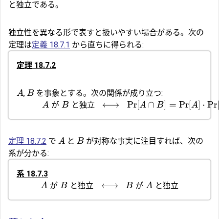
と独立である。
独立性を異なる形で表すと扱いやすい場合がある。次の
定理は
定義 18.7.1
から直ちに得られる:
定理 18.7.2
,
を事象とする。次の関係が成り立つ:
A
B
が
と独立
⟷
Pr
[
∩
]
=
Pr
[
]
⋅
Pr
A
B
A
B
A
定理 18.7.2
で
と
が対称な事実に注目すれば、次の
A
B
系が分かる:
系 18.7.3
が
と独立
⟷
が
と独立
A
B
B
A