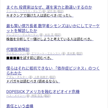
まぐれ 投資家はなぜ、運を実力と勘違いするのか
ナシーム・ニコラス・タレブ (著), 望月 衛 (翻訳)
キオクシアで儲けた人は読むべき (だった)。
最も賢い億万長者 数学者シモンズはいかにしてマーケ
ットを解読したか
グレゴリー・ザッカーマン (著), 水谷 淳 (翻訳)
株価を分析して一儲けしようと考えている人は読むべき。
代替医療解剖
サイモン・シン (著), エツァート・エルンスト (著), 青木薫 (翻訳)
■■■■を試す前に読むべき。
僕らはそれに抵抗できない 「依存症ビジネス」のつく
られかた
アダム・オルター (著), 上原 裕美子 (翻訳)
ドパガキは読むべき (読めるなら)。
DOPESICK アメリカを蝕むオピオイド危機
ベス・メイシー (著), 神保 哲生 (翻訳)
責任という虚構