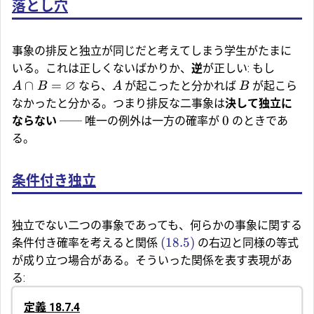
落とし穴
事象の排反と独立が同じだと考えてしまう学生がたまに
いる。これは正しくないばかりか、
逆
が正しい: もし
∅
∩
=
なら、
が起こったと分かれば
が起こら
A
B
A
B
なかったと分かる。つまり排反な二事象は
決して独立に
0
ならない
── 唯一の例外は一方の確率が
のときであ
る。
条件付き独立
独立でない二つの事象であっても、何らかの事象に関する
(18.5)
条件付き確率を考えると関係
の右辺と同様の等式
が成り立つ場合がある。そういった関係を表す表現があ
る:
定義 18.7.4