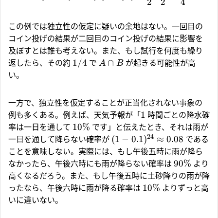
2
2
4
この例では独立性の仮定に疑いの余地はない。一回目の
コイン投げの結果が二回目のコイン投げの結果に影響を
及ぼすとは誰も考えない。また、もし試行を何度も繰り
1/4
∩
返したら、その約
で
が起きる可能性が高
A
B
い。
一方で、独立性を仮定することが正当化されない事象の
1
例も多くある。例えば、天気予報が「
時間ごとの降水確
10%
率は一日を通して
です」と伝えたとき、それは雨が
24
(
1
−
0.1
)
≈
0.08
一日を通して降らない確率が
である
ことを意味しない。実際には、もし午後五時に雨が降ら
90%
なかったら、午後六時にも雨が降らない確率は
より
高くなるだろう。また、もし午後五時に土砂降りの雨が降
10%
ったなら、午後六時に雨が降る確率は
よりずっと高
いに違いない。