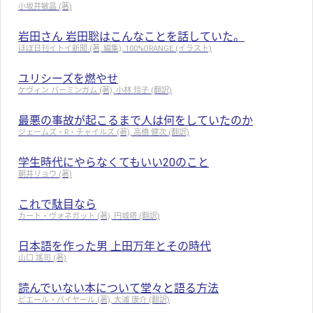
小坂井敏晶 (著)
岩田さん 岩田聡はこんなことを話していた。
ほぼ日刊イトイ新聞 (著, 編集), 100%ORANGE (イラスト)
ユリシーズを燃やせ
ケヴィン バーミンガム (著), 小林 玲子 (翻訳)
最悪の事故が起こるまで人は何をしていたのか
ジェームズ・R・チャイルズ (著), 高橋 健次 (翻訳)
学生時代にやらなくてもいい20のこと
朝井リョウ (著)
これで駄目なら
カート・ヴォネガット (著), 円城塔 (翻訳)
日本語を作った男 上田万年とその時代
山口 謠司 (著)
読んでいない本について堂々と語る方法
ピエール・バイヤール (著), 大浦 康介 (翻訳)