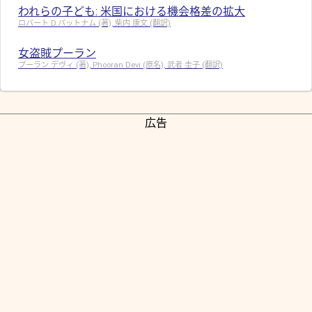
われらの子ども: 米国における機会格差の拡大
ロバート D.パットナム (著), 柴内 康文 (翻訳)
女盗賊プーラン
プーラン デヴィ (著), Phooran Devi (原名), 武者 圭子 (翻訳)
広告