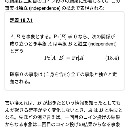
の結果は二回目のコイン投げの結果に影響しない。この
事実は
独立
(independence) の概念で表現される:
定義 18.7.1
Pr
[
]

=
0
,
を事象とする。
なら、次の関係が
A
B
B
成り立つとき事象
は事象
と
独立
(independent)
A
B
と言う:
Pr
[
∣
]
=
Pr
[
]
(
18.4
)
A
B
A
0
確率
の事象は (自身を含む) 全ての事象と独立と定
義される。
言い換えれば、
が起きたという情報を知ったとしても
B
が起きる確率が全く変化しないとき、
は
と独立と
A
A
B
なる。先ほどの例で言えば、一回目のコイン投げの結果
からなる事象は二回目のコイン投げの結果からなる事象