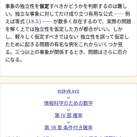
事象の独立性を
仮定
すべきかどうかを判断するのは難し
い。独立な事象に対してだけ成り立つ有用な公式 ── 例
(18.5)
えば等式
── が数多く存在するので、実際の問題
を解く上では独立性を仮定した方が都合がいい。しか
し、軽々しく仮定すべきではない: 独立性を誤って仮定し
たために起きる問題の有名な例をこれからいくつか見
る。三つ以上の事象が関係するとき、問題はさらに厄介
になる。
inzkyk.xyz
情報科学のための数学
第 IV 部 確率
第 18 章 条件付き確率