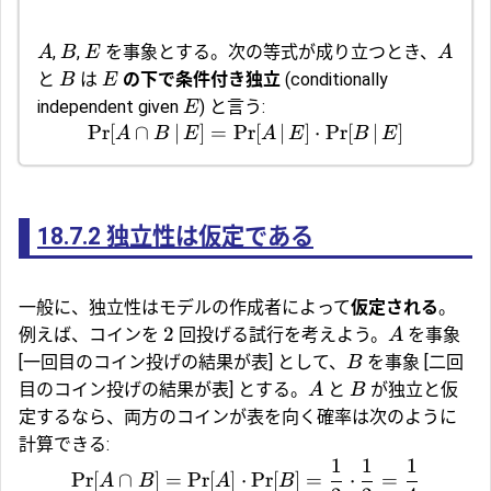
,
,
を事象とする。次の等式が成り立つとき、
A
B
E
A
と
は
の下で
条件付き独立
(conditionally
B
E
independent given
) と言う:
E
Pr
[
∩
∣
]
=
Pr
[
∣
]
⋅
Pr
[
∣
]
A
B
E
A
E
B
E
18.7.2
独立性は仮定である
一般に、独立性はモデルの作成者によって
仮定される
。
2
例えば、コインを
回投げる試行を考えよう。
を事象
A
[一回目のコイン投げの結果が表] として、
を事象 [二回
B
目のコイン投げの結果が表] とする。
と
が独立と仮
A
B
定するなら、両方のコインが表を向く確率は次のように
計算できる:
1
1
1
Pr
[
∩
]
=
Pr
[
]
⋅
Pr
[
]
=
⋅
=
A
B
A
B