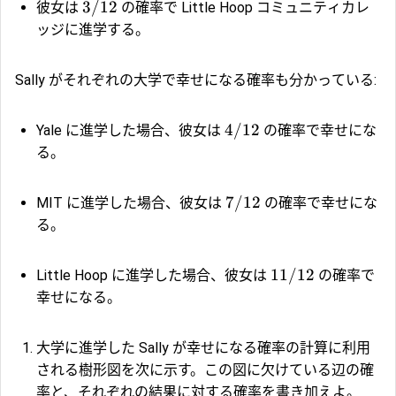
3/12
彼女は
の確率で
Little
Hoop
コミュニティカレ
ッジに進学する。
Sally がそれぞれの大学で幸せになる確率も分かっている:
4/12
Yale に進学した場合、彼女は
の確率で幸せにな
る。
7/12
MIT に進学した場合、彼女は
の確率で幸せにな
る。
11/12
Little Hoop に進学した場合、彼女は
の確率で
幸せになる。
大学に進学した Sally が幸せになる確率の計算に利用
される樹形図を次に示す。この図に欠けている辺の確
率と、それぞれの結果に対する確率を書き加えよ。