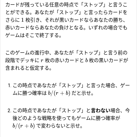
カードが残っている任意の時点で「ストップ」と言うこ
とができる。あなたが「ストップ」と言ったらカードを
1
さらに
枚引き、それが黒いカードならあなたの勝ち、
赤いカードならあなたの負けとなる。いずれの場合でも
ゲームはそこで終了する。
このゲームの進行中、あなたが「ストップ」と言う前の
段階でデッキに
枚の赤いカードと
枚の黒いカードが
r
b
含まれると仮定する。
この時点であなたが「ストップ」と言った場合、ゲー
/
(
+
)
ムに勝つ確率は
だと示せ。
b
r
b
この時点であなたが「ストップ」と
言わない
場合、今
後どのような戦略を使ってもゲームに勝つ確率が
/
(
+
)
で変わらないと示せ。
b
r
b