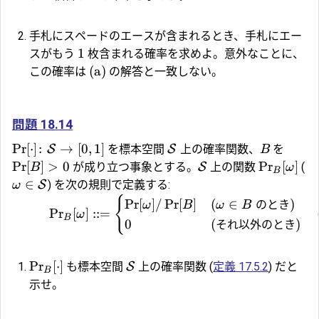
手札にスペードのエースが含まれるとき、手札にエー
1
スがもう
枚含まれる確率を求めよ。意外なことに、
(a)
この確率は
の解答と一致しない。
問題 18.14
Pr
[
⋅
]
:
→
[
0
,
1
]
S
を標本空間
S
上の確率関数、
を
B
Pr
[
]
>
0
Pr
[
]
が成り立つ事象とする。
S
上の関数
(
B
ω
B
∈
S
) を次の規則で定義する:
ω
{
Pr
[
]
/
Pr
[
]
(
∈
のとき
)
ω
B
ω
B
Pr
[
]
::=
ω
B
0
(
それ以外のとき
)
Pr
[
⋅
]
も標本空間
S
上の確率関数 (
定義 17.5.2
) だと
B
示せ。