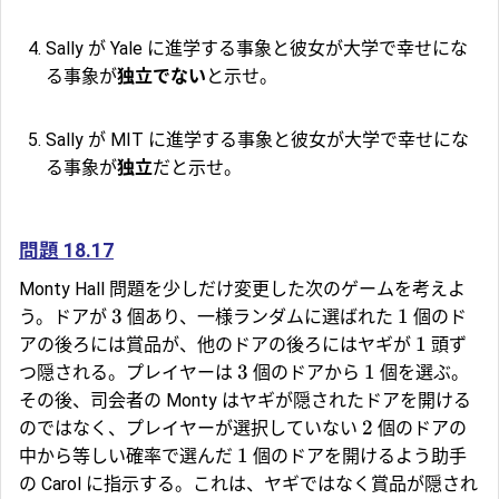
Sally が Yale に進学する事象と彼女が大学で幸せにな
る事象が
独立でない
と示せ。
Sally が MIT に進学する事象と彼女が大学で幸せにな
る事象が
独立
だと示せ。
問題 18.17
Monty Hall 問題
を少しだけ変更した次のゲームを考えよ
3
1
う。ドアが
個あり、一様ランダムに選ばれた
個のド
1
アの後ろには賞品が、他のドアの後ろにはヤギが
頭ず
3
1
つ隠される。プレイヤーは
個のドアから
個を選ぶ。
その後、司会者の Monty はヤギが隠されたドアを開ける
2
のではなく、プレイヤーが選択していない
個のドアの
1
中から等しい確率で選んだ
個のドアを開けるよう助手
の Carol に指示する。これは、ヤギではなく賞品が隠され