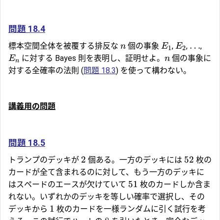
問題 18.4
…
標本空間全体を被覆する排反な
個の事象
,
,
,
n
E
E
1
2
に対する
Bayes 則
を表明し、証明せよ。
個の事象に
E
n
n
対する全確率の法則 (
問題 18.3
) を使って構わない。
講義用の問題
問題 18.5
2
52
トランプのデッキが
個ある。一方のデッキには
枚の
カードが全て含まれるのに対して、もう一方のデッキに
51
はスペードのエースが欠けていて
枚のカードしか含ま
れない。いずれかのデッキを等しい確率で選択し、その
1
デッキから
枚のカードを一様ランダムに引く試行を考