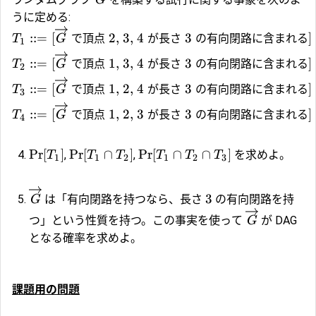
うに定める:
::=
[
で頂点
2, 3, 4
が長さ
3
の有向閉路に含まれる
]
T
G
1
::=
[
で頂点
1, 3, 4
が長さ
3
の有向閉路に含まれる
]
T
G
2
::=
[
で頂点
1, 2, 4
が長さ
3
の有向閉路に含まれる
]
T
G
3
::=
[
で頂点
1, 2, 3
が長さ
3
の有向閉路に含まれる
]
T
G
4
Pr
[
]
Pr
[
∩
]
Pr
[
∩
∩
]
,
,
を求めよ。
T
T
T
T
T
T
1
1
2
1
2
3
3
は「有向閉路を持つなら、長さ
の有向閉路を持
G
つ」という性質を持つ。この事実を使って
が DAG
G
となる確率を求めよ。
課題用の問題