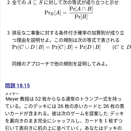
⊆
全ての
に対して次の等式が成り立つと示せ:
A
S
Pr
[
∩
]
A
B
Pr
[
]
=
A
B
Pr
[
]
B
排反な二事象に対する条件付き確率の加算則が成り立
つ理由を説明せよ。この規則は次の等式で表される:
Pr
[
∪
∣
]
=
Pr
[
∣
]
+
Pr
[
∣
]
(
と
C
D
B
C
B
D
B
C
同様のアプローチで他の規則を証明してみよ。
問題 18.15
メイヤー
52
Meyer
教授は
枚からなる通常のトランプ一式を持っ
26
26
ている。このデッキには
枚の赤いカードと
枚の黒
いカードが含まれる。彼は次のゲームを提案した: デッキ
1
を裏向きのまま完全にシャッフルし、カードを
枚ずつ
引いて表向きに机の上に並べていく。あなたはデッキの