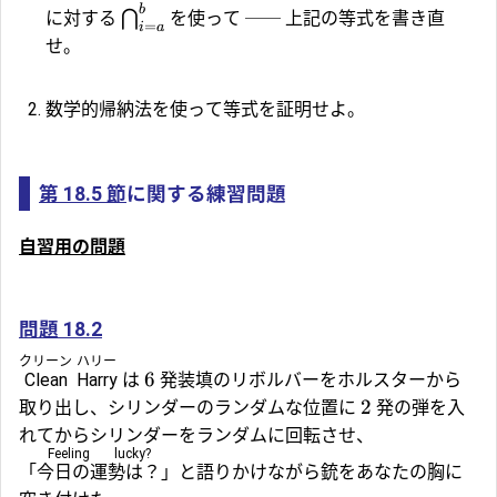
b
⋂
に対する
を使って ── 上記の等式を書き直
=
i
a
せ。
数学的帰納法を使って等式を証明せよ。
第 18.5 節
に関する練習問題
自習用の問題
問題 18.2
クリーン
ハリー
6
Clean
Harry
は
発装填のリボルバーをホルスターから
2
取り出し、シリンダーのランダムな位置に
発の弾を入
れてからシリンダーをランダムに回転させ、
Feeling lucky?
「
今日の運勢は？
」と語りかけながら銃をあなたの胸に