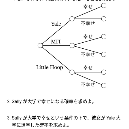
Sally が大学で幸せになる確率を求めよ。
Sally が大学で幸せという条件の下で、彼女が Yale 大
学に進学した確率を求めよ。