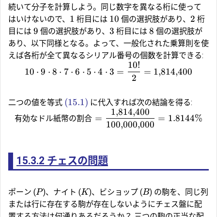
続いて分子を計算しよう。同じ数字を異なる桁に使って
1
10
2
はいけないので、
桁目には
個の選択肢があり、
桁
9
3
8
目には
個の選択肢があり、
桁目には
個の選択肢が
あり、以下同様となる。よって、一般化された乗算則を使
えば各桁が全て異なるシリアル番号の個数を計算できる:
10
!
10
⋅
9
⋅
8
⋅
7
⋅
6
⋅
5
⋅
4
⋅
3
=
=
1
,
814
,
400
2
(15.1)
二つの値を等式
に代入すれば次の結論を得る:
1
,
814
,
400
有効なドル紙幣の割合
=
=
1.8144%
100
,
000
,
000
15.3.2
チェスの問題
ポーン (
)、ナイト (
)、ビショップ (
) の駒を、同じ列
P
K
B
または行に存在する駒が存在しないようにチェス盤に配
置する方法は何通りあるだろうか？ 三つの駒の正当な配