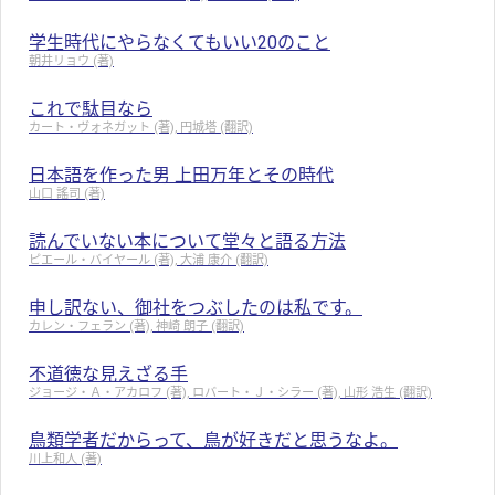
学生時代にやらなくてもいい20のこと
朝井リョウ (著)
これで駄目なら
カート・ヴォネガット (著), 円城塔 (翻訳)
日本語を作った男 上田万年とその時代
山口 謠司 (著)
読んでいない本について堂々と語る方法
ピエール・バイヤール (著), 大浦 康介 (翻訳)
申し訳ない、御社をつぶしたのは私です。
カレン・フェラン (著), 神崎 朗子 (翻訳)
不道徳な見えざる手
ジョージ・Ａ・アカロフ (著), ロバート・Ｊ・シラー (著), 山形 浩生 (翻訳)
鳥類学者だからって、鳥が好きだと思うなよ。
川上和人 (著)