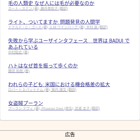
毛の人類史 なぜ人には毛が必要なのか
カート・ステン (著), 藤井美佐子 (翻訳)
ライト、ついてますか: 問題発見の人間学
ドナルド・C・ゴース (著), G.M.ワインバーグ (著), 木村 泉 (翻訳)
失敗から学ぶユーザインタフェース 世界は BADUI で
あふれている
中村聡史 (著)
ハトはなぜ首を振って歩くのか
藤田 祐樹 (著)
われらの子ども: 米国における機会格差の拡大
ロバート D.パットナム (著), 柴内 康文 (翻訳)
女盗賊プーラン
プーラン デヴィ (著), Phooran Devi (原名), 武者 圭子 (翻訳)
広告