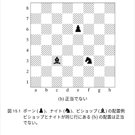
図 15.1
ポーン (
)、ナイト (
)、ビショップ (
) の配置例:
(b)
ビショップとナイトが同じ行にある
の配置は正当
でない。