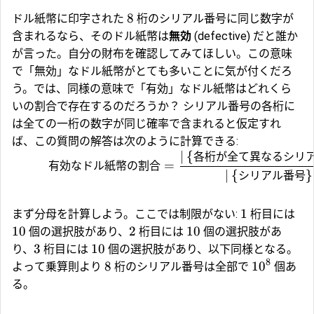
8
ドル紙幣に印字された
桁のシリアル番号に同じ数字が
含まれるなら、そのドル紙幣は
無効
(defective) だと誰か
が言った。自分の財布を確認してみてほしい。この意味
で「無効」なドル紙幣がとても多いことに気が付くだろ
う。では、同様の意味で「有効」なドル紙幣はどれくら
いの割合で存在するのだろうか？ シリアル番号の各桁に
は全ての一桁の数字が同じ確率で含まれると仮定すれ
ば、この質問の解答は次のように計算できる:
∣
{
各桁が全て異なるシリ
有効なドル紙幣の割合
=
∣
{
シリアル番号
}
1
まず分母を計算しよう。ここでは制限がない:
桁目には
10
2
10
個の選択肢があり、
桁目には
個の選択肢があ
3
10
り、
桁目には
個の選択肢があり、以下同様となる。
8
8
1
0
よって乗算則より
桁のシリアル番号は全部で
個あ
る。