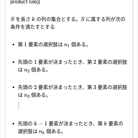
product rule)]
を長さ
の列の集合とする。
に属する列が次の
S
k
S
条件を満たすとする:
1
第
要素の選択肢は
個ある。
n
1
1
2
先頭の
要素が決まったとき、第
要素の選択肢
は
個ある。
n
2
2
3
先頭の
要素が決まったとき、第
要素の選択肢
は
個ある。
n
3
⋮
−
1
先頭の
要素が決まったとき、第
要素の
k
k
選択肢は
個ある。
n
k