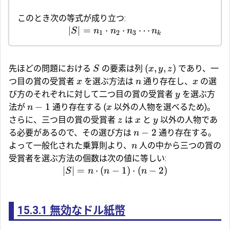
このとき次の等式が成り立つ:
∣
∣
=
⋅
⋅
⋯
S
n
n
n
n
1
2
3
k
(
,
,
)
先ほどの問題における
の要素は列
であり、一
S
x
y
z
つ目の賞の受賞者
を選ぶ方法は
通り存在し、
の選
x
n
x
び方のそれぞれに対して二つ目の賞の受賞者
を選ぶ方
y
−
1
法が
通り存在する (
以外の人物を選べるため)。
n
x
さらに、三つ目の賞の受賞者
は
と
以外の人物であ
z
x
y
−
2
る必要があるので、その選び方は
通り存在する。
n
よって一般化された乗算則より、
人の中から三つの賞の
n
受賞者を選ぶ方法の個数は次の値に等しい:
∣
∣
=
⋅
(
−
1
)
⋅
(
−
2
)
S
n
n
n
15.3.1
無効なドル紙幣