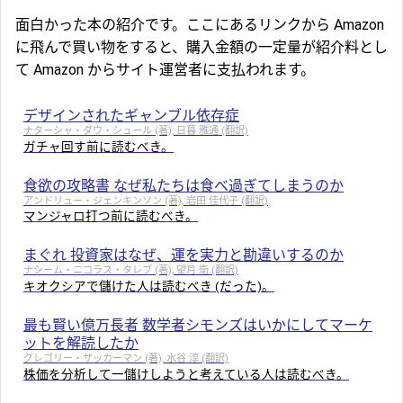
面白かった本の紹介です。ここにあるリンクから Amazon
に飛んで買い物をすると、購入金額の一定量が紹介料とし
て Amazon からサイト運営者に支払われます。
デザインされたギャンブル依存症
ナターシャ・ダウ・シュール (著), 日暮 雅通 (翻訳)
ガチャ回す前に読むべき。
食欲の攻略書 なぜ私たちは食べ過ぎてしまうのか
アンドリュー・ジェンキンソン (著), 岩田 佳代子 (翻訳)
マンジャロ打つ前に読むべき。
まぐれ 投資家はなぜ、運を実力と勘違いするのか
ナシーム・ニコラス・タレブ (著), 望月 衛 (翻訳)
キオクシアで儲けた人は読むべき (だった)。
最も賢い億万長者 数学者シモンズはいかにしてマーケ
ットを解読したか
グレゴリー・ザッカーマン (著), 水谷 淳 (翻訳)
株価を分析して一儲けしようと考えている人は読むべき。