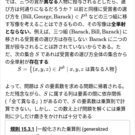
では、三つの賞が
異なる
人物に授与されるとしたら、選
び方は何通りになるだろうか？ 以前と同様に受賞者の選
3
(
Bill
,
George
,
Barack
)
∈
び方を
などの三つ組に移
P
す写像を考えることはできるものの、その写像は
全単射
(
Barack
,
Bill
,
Barack
)
とならない
。例えば、三つ組
に
Barack
移される受賞者の選び方は存在しない:
に二つの
賞が授与されることは許されていないからである。た
だ、次の集合
であれば受賞者の選び方全体の集合から
S
の全単射が
存在する
:
3
=
(
,
,
)
∈
∣
,
,
は異なる人物
{
}
S
x
y
z
P
x
y
z
よって、問題は
の要素数を求める問題に帰着される。
S
ただ残念ながら、
に属する列は要素の間に依存関係
S
(「全て異なる」) があるので、
の要素数は乗算則で計
S
算できない。しかし、この数え上げ問題を解くには乗算
則に少しだけ磨きをかければ十分である:
規則 15.3.1
[
一般化された乗算則
(generalized