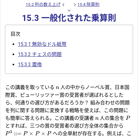
15.2 列の数え上げ
15.4 除算則
15.3 一般化された乗算則
目次
15.3.1
無効なドル紙幣
15.3.2
チェスの問題
15.3.3
置換
この講義を取っている
人の中からノーベル賞、日本国
n
際賞、ピューリッツァー賞の受賞者が選ばれるとした
ら、何通りの選び方があるだろうか？ 組み合わせの問題
を列に関する問題に変換する戦略を使えば、この問題に
も簡単に答えられる。この講義の受講者
人の集合を
n
P
とすれば、三つの賞の受賞者の選び方全体の集合から
3
::=
×
×
への全単射が存在する。例えば、こ
P
P
P
P