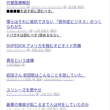
代替医療解剖
サイモン・シン (著), エツァート・エルンスト (著), 青木薫 (翻訳)
■■■■を試す前に読むべき。
僕らはそれに抵抗できない 「依存症ビジネス」のつく
られかた
アダム・オルター (著), 上原 裕美子 (翻訳)
ドパガキは読むべき (読めるなら)。
DOPESICK アメリカを蝕むオピオイド危機
ベス・メイシー (著), 神保 哲生 (翻訳)
責任という虚構
小坂井敏晶 (著)
岩田さん 岩田聡はこんなことを話していた。
ほぼ日刊イトイ新聞 (著, 編集), 100%ORANGE (イラスト)
ユリシーズを燃やせ
ケヴィン バーミンガム (著), 小林 玲子 (翻訳)
最悪の事故が起こるまで人は何をしていたのか
ジェームズ・R・チャイルズ (著), 高橋 健次 (翻訳)