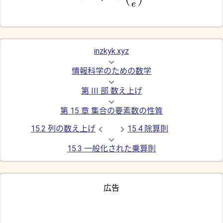
e
inzkyk.xyz
情報科学のための数学
第 III 部 数え上げ
第 15 章 集合の要素数の性質
15.2 列の数え上げ
15.4 除算則
15.3 一般化された乗算則
広告