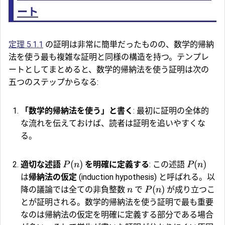
ート
定理 5.1.1
の証明は非常に簡単だったものの、数学的帰納
法を使う最も複雑な証明と同様の構造を持つ。テンプレ
ートとしてまとめると、数学的帰納法を使う証明は次の
五つのステップからなる:
「数学的帰納法を使う」と書く
: 最初に証明の全体的
な流れを伝えておけば、読者は証明を追いやすくな
る。
(
)
(
)
適切な述語
を明確に定義する
: この述語
P
n
P
n
は
帰納法の仮定
(induction hypothesis) と呼ばれる。以
(
)
降の議論では全ての非負整数
で
が成り立つこ
n
P
n
とが証明される。数学的帰納法を使う証明で最も重要
なのは帰納法の仮定を明確に定義する部分である場合