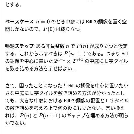
とする。
=
0
ベースケース
:
のとき中庭には Bill の銅像を置く空
n
(
0
)
間しかないので、
は成り立つ。
P
(
)
帰納ステップ
: ある非負整数
で
が成り立つと仮定
n
P
n
(
+
1
)
する。これから示すべきは
である。つまり Bill
P
n
+
1
+
1
n
n
2
×
2
の銅像を中心に置いた
の中庭に L 字タイル
を敷き詰める方法を示せばよい...
さて、困ったことになった！ Bill の銅像を中心に置いた小
さな中庭に L 字タイルを敷き詰める方法が分かったとし
ても、大きな中庭における Bill の銅像の配置と L 字タイル
の敷き詰めを考える上で何の役にも立たない。言い換え
(
)
(
+
1
)
れば、
と
のギャップを埋める方法が明ら
P
n
P
n
かでない。