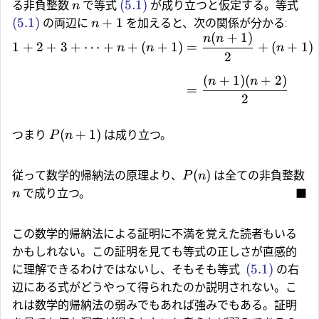
(5.1)
る非負整数
で等式
が成り立つと仮定する。等式
n
(5.1)
+
1
の両辺に
を加えると、次の関係が分かる:
n
(
+
1
)
n
n
1
+
2
+
3
+
⋯
+
+
(
+
1
)
=
+
(
+
1
)
n
n
n
2
(
+
1
)
(
+
2
)
n
n
=
2
(
+
1
)
つまり
は成り立つ。
P
n
(
)
従って数学的帰納法の原理より、
は全ての非負整数
P
n
で成り立つ。
■
n
この数学的帰納法による証明に不満を覚えた読者もいる
かもしれない。この証明を見ても等式の正しさが直感的
(5.1)
に理解できるわけではないし、そもそも等式
の右
辺にある式がどうやって得られたのか説明されない。こ
れは数学的帰納法の弱みでもあれば強みでもある。証明