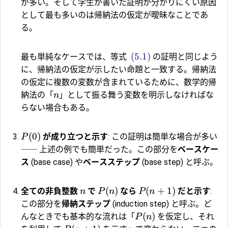
が多い。そして学生が書いた証明が分かりにくい原因
として最も多いのは帰納法の仮定が曖昧なことであ
る。
(5.1)
最も単純なケースでは、等式
の証明と同じよう
に、帰納法の仮定が示したい命題と一致する。帰納法
の仮定に複数の変数が含まれているために、数学的帰
納法の「
」として振る舞う変数を明示しなければな
n
らない場合もある。
(
0
)
が成り立つと示す
: この証明は簡単な場合が多い
P
── 上述の例でも簡単だった。この部分を
ベースケー
ス
(base case) や
ベースステップ
(base step) と呼ぶ。
(
)
(
+
1
)
全ての非負整数
で
なら
だと示す
:
n
P
n
P
n
この部分を
帰納ステップ
(induction step) と呼ぶ。ど
(
)
んなときでも基本的な流れは「
を仮定し、それ
P
n