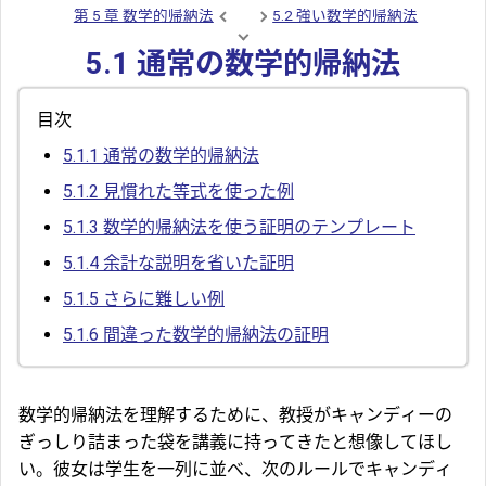
第 5 章 数学的帰納法
5.2 強い数学的帰納法
5.1 通常の数学的帰納法
目次
5.1.1
通常の数学的帰納法
5.1.2
見慣れた等式を使った例
5.1.3
数学的帰納法を使う証明のテンプレート
5.1.4
余計な説明を省いた証明
5.1.5
さらに難しい例
5.1.6
間違った数学的帰納法の証明
数学的帰納法を理解するために、教授がキャンディーの
ぎっしり詰まった袋を講義に持ってきたと想像してほし
い。彼女は学生を一列に並べ、次のルールでキャンディ