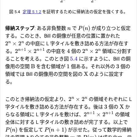
図 5.4
定理 5.1.2
を証明するために帰納法の仮定を強くする。
(
)
帰納ステップ
: ある非負整数
で
が成り立つと仮定
n
P
n
する。このとき、Bill の銅像が任意の位置に置かれた
n
n
2
×
2
の中庭に L 字タイルを敷き詰める方法が存在す
+
1
+
1
n
n
n
n
2
×
2
4
2
×
2
る。
の中庭を
個の
領域に分割す
5.4
ることを考える。このとき図
に示すように、Bill の銅
B
1
3
像用の空間
を含む領域が
個ある。それ以外の
個の
X
領域では Bill の銅像用の空間を図の
のように設定す
る。
n
n
2
×
2
このとき帰納法の仮定より、
の領域それぞれに L
3
X
字タイルを敷き詰める方法が存在する。後は
個の
か
+
1
+
1
n
n
2
×
2
らなる領域に L 字タイルを敷けば、
の領域
全体に対する L 字タイルの敷き詰めが完了する。以上で
(
)
(
+
1
)
を仮定して
が示せた。従って数学的帰納
P
n
P
n