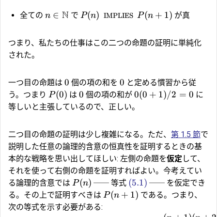
N
∈
(
)
(
+
1
)
全ての
で
が真
n
P
n
IMPLIES
P
n
つまり、私たちの仕事はこの二つの命題の証明に単純化
された。
0
0
一つ目の命題は
個の項の和を
と定める慣習から従
(
0
)
0
0
(
0
+
1
)
/2
=
0
う。つまり
は
個の項の和が
に
P
等しいと主張しているので、正しい。
二つ目の命題の証明は少し複雑になる。ただ、
第 1.5 節
で
説明した任意の論理的含意の恒真性を証明するときの基
本的な戦略を思い出してほしい: 左側の命題を
仮定
して、
それを使って右側の命題を証明すればよい。今考えてい
(
)
(5.1)
る論理的含意では
── 等式
── を仮定でき
P
n
(
+
1
)
る。その上で証明すべきは
である。つまり、
P
n
次の等式を示す必要がある: