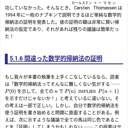
カールステン
トーマセン
功していなかった。そんなとき、
Carsten
Thomassen
は
1994 年に一枚のナプキンで説明できるほど単純な数学的
帰納法の証明を発表した。彼の証明の鍵は非常に賢い帰
納法の仮定であり、それがあれば残りの議論は簡単だっ
た！
5.1.6
間違った数学的帰納法の証明
もし我々が本書の執筆を上手くこなしているなら、読者
は「数学的帰納法ってそんなに難しくない気がする ──
(
0
)
(
)
(
+
1
)
を示して、全ての
で
P
n
P
n
IMPLIES
P
n
を示すだけじゃないか！」と考えているに違いない。そ
の考えは一部で正しい。しかし、自分で数学的帰納法を
使う証明を書き始めると問題に直面することがある。例
えば、次に示すような議論で全ての馬は同じ色であるこ
とを「証明」してしまうかもしれない ── この授業はサ