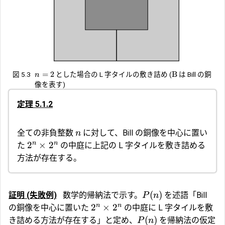
=
2
B
図 5.3
とした場合の L 字タイルの敷き詰め (
は Bill の銅
n
像を表す)
定理 5.1.2
全ての非負整数
に対して、Bill の銅像を中心に置い
n
n
n
2
×
2
た
の中庭に上記の L 字タイルを敷き詰める
方法が存在する。
(
)
証明 (失敗例)
数学的帰納法で示す。
を述語「Bill
P
n
n
n
2
×
2
の銅像を中心に置いた
の中庭に L 字タイルを敷
(
)
き詰める方法が存在する」と定め、
を帰納法の仮定
P
n