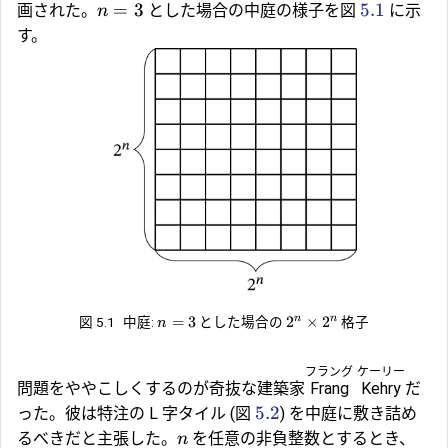
=
3
5.1
画された。
とした場合の中庭の様子を図
に示
n
す。
=
3
2
×
2
n
n
図 5.1
中庭:
とした場合の
格子
n
フラング
ケーリー
問題をややこしくするのが奇抜な建築家
Frang
Kehry
だ
5.2
った。彼は特注の L 字タイル (図
) を中庭に敷き詰め
るべきだと主張した。
を任意の非負整数とするとき、
n