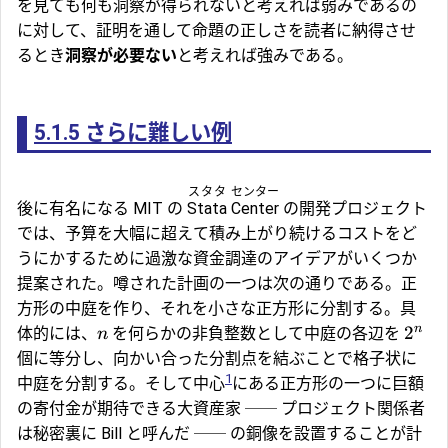
を見ても何も洞察が得られないと考えれば弱みであるの
に対して、証明を通して命題の正しさを読者に納得させ
るとき
洞察が必要ない
と考えれば強みである。
5.1.5
さらに難しい例
スタタ
センター
後に有名になる MIT の
Stata
Center
の開発プロジェクト
では、予算を大幅に超えて積み上がり続けるコストをど
うにかするために過激な資金調達のアイデアがいくつか
提案された。噂された計画の一つは次の通りである。正
方形の中庭を作り、それを小さな正方形に分割する。具
n
2
体的には、
を何らかの非負整数として中庭の各辺を
n
個に等分し、向かい合った分割点を結ぶことで格子状に
1
中庭を分割する。そして中心
にある正方形の一つに巨額
の寄付金が期待できる大資産家 ── プロジェクト関係者
は秘密裏に Bill と呼んだ ── の銅像を設置することが計