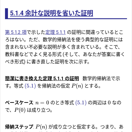
5.1.4
余計な説明を省いた証明
第 5.1.2 項
で示した
定理 5.1.1
の証明に間違っているとこ
ろはない。ただ、数学的帰納法を使う典型的な証明には
含まれない不必要な説明が多く含まれている。そこで、
教科書などでよく見る形式 (そして、あなたが答案に書く
べき形式) に書き直した証明を次に示す。
簡潔に書き換えた
定理 5.1.1
の証明
数学的帰納法で示
(5.1)
(
)
す。等式
を帰納法の仮定
とする。
P
n
=
0
(5.1)
0
ベースケース
:
のとき等式
の両辺は
なの
n
(
0
)
で、
は成り立つ。
P
(
)
帰納ステップ
:
が成り立つと仮定する。つまり、あ
P
n