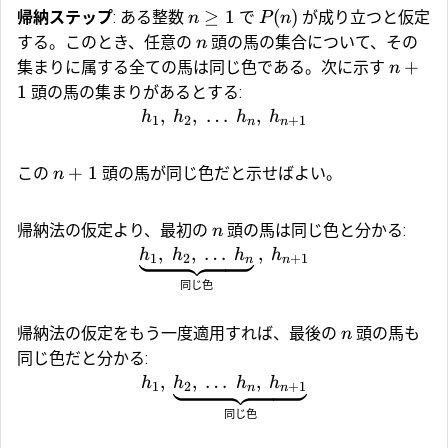
≥
1
(
)
帰納ステップ
: ある整数
で
が成り立つと仮定
n
P
n
する。このとき、任意の
頭の馬の集合について、その
n
+
集まりに属する全ての馬は同じ色である。次に示す
n
1
頭の馬の集まりがあるとする:
,
,
…
,
h
h
h
h
1
2
+
1
n
n
+
1
この
頭の馬が同じ色だと示せばよい。
n
帰納法の仮定より、最初の
頭の馬は同じ色と分かる:
n
,
,
…
,
h
h
h
h
1
2
+
1
n
n
同じ色
帰納法の仮定をもう一度適用すれば、最後の
頭の馬も
n
同じ色だと分かる:
,
,
…
,
h
h
h
h
1
2
+
1
n
n
同じ色