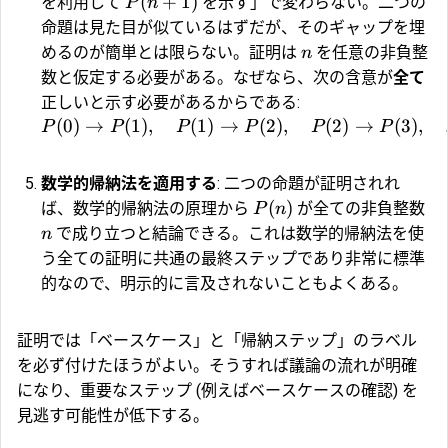
(
+
1
)
を利用して
を示す」で変わらない。二つの
P
n
命題は見た目が似ているはずだが、そのギャップを埋
めるのが簡単とは限らない。証明は
を任意の非負整
n
数と仮定する必要がある。なぜなら、次の含意が
全て
正しいと示す必要があるからである:
(
0
)
→
(
1
)
,
(
1
)
→
(
2
)
,
(
2
)
→
(
3
)
,
P
P
P
P
P
P
数学的帰納法を適用する
: 二つの命題が証明されれ
(
)
ば、数学的帰納法の原理から
が全ての非負整数
P
n
で成り立つと結論できる。これは数学的帰納法を使
n
う全ての証明に共通の最終ステップであり非常に標準
的なので、明示的に言及されないこともよくある。
証明では「ベースケース」と「帰納ステップ」のラベル
を必ず付けたほうがよい。そうすれば議論の流れが明確
になり、重要なステップ (例えばベースケースの確認) を
見逃す可能性が低下する。