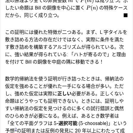
(
)
法の原理より全ての非負整数
で
は成り立つ。示
m
P
m
(
)
したい命題は Bill の銅像を中心に置く
の特殊ケース
P
n
だから、同じく成り立つ。
■
この証明には優れた特徴が二つある。まず、L 字タイルを
敷き詰める方法の存在だけではなく、実際に条件を満た
す敷き詰めを構築するアルゴリズムが得られている。次
に、強い結果が得られている: 「ハトが寄るので」と理由
を付けて Bill の銅像を中庭の隅に移動できる！
数学的帰納法を使う証明が行き詰ったときは、帰納法の
仮定を強めることが優れた一手になる場合が多い。ただ
し、強めた仮定は実際に
正しい
必要がある。正しくない
命題はどうやっても証明できない。ときには、証明しや
すい帰納法の仮定を見つけるのに多くの試行錯誤と偶然
のひらめきが必要になる。例えば、あるとき数学者は
5
5
「全ての平面グラフは
-選択可能
(
-choosable)」という
2
20
予想
の証明または反例の発見に
年以上にわたって成