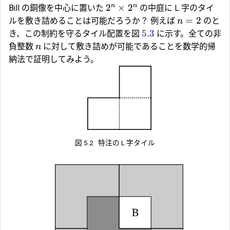
n
n
2
×
2
Bill の銅像を中心に置いた
の中庭に L 字のタイ
=
2
ルを敷き詰めることは可能だろうか？ 例えば
のと
n
5.3
き、この制約を守るタイル配置を図
に示す。全ての非
負整数
に対して敷き詰めが可能であることを数学的帰
n
納法で証明してみよう。
図 5.2
特注の L 字タイル