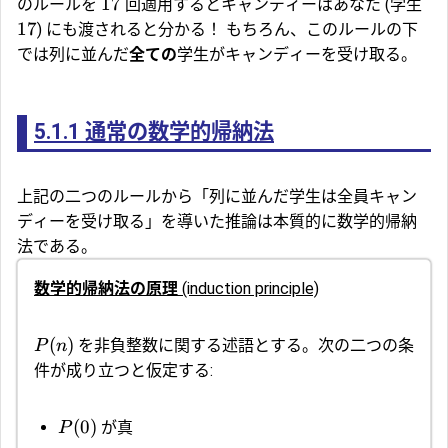
17
のルールを
回適用するとキャンディーはあなた (学生
17
) にも渡されると分かる！ もちろん、このルールの下
では列に並んだ
全ての
学生がキャンディーを受け取る。
5.1.1
通常の数学的帰納法
上記の二つのルールから「列に並んだ学生は全員キャン
ディーを受け取る」を導いた推論は本質的に数学的帰納
法である。
数学的帰納法の原理
(induction principle)
(
)
を非負整数に関する述語とする。次の二つの条
P
n
件が成り立つと仮定する:
(
0
)
が真
P