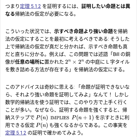
つまり
定理 5.1.2
を証明するには、
証明したい命題とは異
なる
帰納法の仮定が必要になる。
こういった状況では、
示すべき命題より強い命題
を帰納
法の仮定にすることを最初に考えるべきである: そうした
上で帰納法の仮定が真だと分かれば、示すべき命題も真
だと直ちに分かる。例えば、この問題では述語「Bill の銅
n
n
2
×
2
像が
任意の場所に
置かれた
の中庭に L 字タイル
を敷き詰める方法が存在する」を帰納法の仮定にする。
このアドバイスは奇妙に思える: 「命題が証明できないな
ら、それより強い命題を証明してみよ」なんて！ しかし
数学的帰納法を使う証明では、このやり方で上手く行く
ことが多い。なぜなら、証明する命題を強くすると、帰
(
)
(
+
1
)
納ステップで
を示すときに利
P
n
IMPLIES
P
n
(
)
用できる仮定
も強くなるからである。この事実を
P
n
定理 5.1.2
の証明で確かめてみよう。