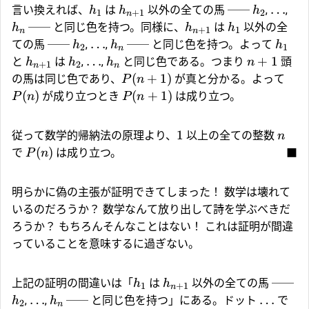
…
言い換えれば、
は
以外の全ての馬 ──
,
,
h
h
h
1
+
1
2
n
── と同じ色を持つ。同様に、
は
以外の全
h
h
h
+
1
1
n
n
…
ての馬 ──
,
,
── と同じ色を持つ。よって
h
h
h
2
1
n
…
+
1
と
は
,
,
と同じ色である。つまり
頭
h
h
h
n
+
1
2
n
n
(
+
1
)
の馬は同じ色であり、
が真と分かる。よって
P
n
(
)
(
+
1
)
が成り立つとき
は成り立つ。
P
n
P
n
1
従って数学的帰納法の原理より、
以上の全ての整数
n
(
)
で
は成り立つ。
■
P
n
明らかに偽の主張が証明できてしまった！ 数学は壊れて
いるのだろうか？ 数学なんて放り出して詩を学ぶべきだ
ろうか？ もちろんそんなことはない！ これは証明が間違
っていることを意味するに過ぎない。
上記の証明の間違いは「
は
以外の全ての馬 ──
h
h
1
+
1
n
…
…
,
,
── と同じ色を持つ」にある。ドット
で
h
h
2
n