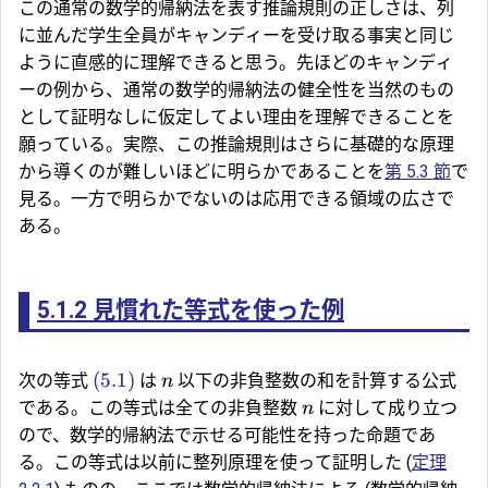
この通常の数学的帰納法を表す推論規則の正しさは、列
に並んだ学生全員がキャンディーを受け取る事実と同じ
ように直感的に理解できると思う。先ほどのキャンディ
ーの例から、通常の数学的帰納法の健全性を当然のもの
として証明なしに仮定してよい理由を理解できることを
願っている。実際、この推論規則はさらに基礎的な原理
から導くのが難しいほどに明らかであることを
第 5.3 節
で
見る。一方で明らかでないのは応用できる領域の広さで
ある。
5.1.2
見慣れた等式を使った例
(5.1)
次の等式
は
以下の非負整数の和を計算する公式
n
である。この等式は全ての非負整数
に対して成り立つ
n
ので、数学的帰納法で示せる可能性を持った命題であ
る。この等式は以前に整列原理を使って証明した (
定理