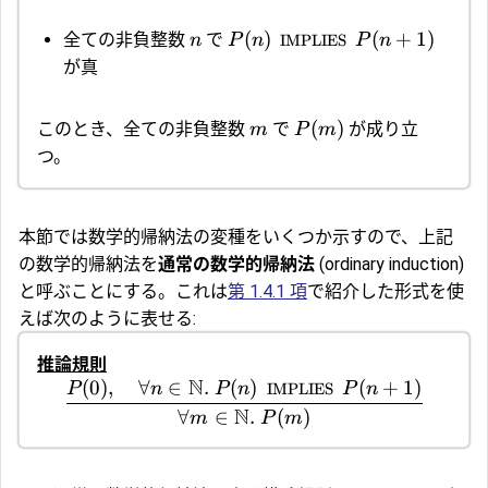
(
)
(
+
1
)
全ての非負整数
で
n
P
n
IMPLIES
P
n
が真
(
)
このとき、全ての非負整数
で
が成り立
m
P
m
つ。
本節では数学的帰納法の変種をいくつか示すので、上記
の数学的帰納法を
通常の数学的帰納法
(ordinary induction)
と呼ぶことにする。これは
第 1.4.1 項
で紹介した形式を使
えば次のように表せる:
推論規則
N
(
0
)
,
∀
∈
.
(
)
(
+
1
)
P
n
P
n
IMPLIES
P
n
N
∀
∈
.
(
)
m
P
m