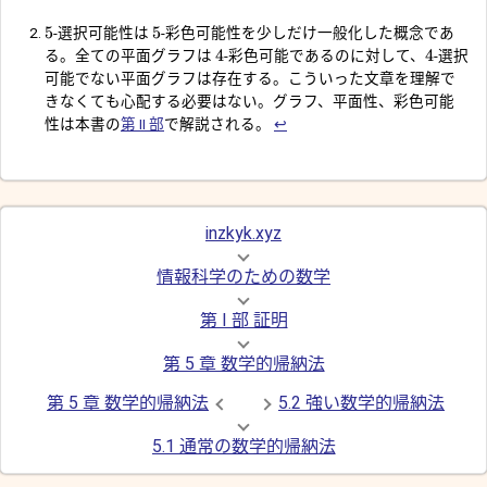
5
5
-選択可能性は
-彩色可能性を少しだけ一般化した概念であ
4
4
る。全ての平面グラフは
-彩色可能であるのに対して、
-選択
可能でない平面グラフは存在する。こういった文章を理解で
きなくても心配する必要はない。グラフ、平面性、彩色可能
性は本書の
第 II 部
で解説される。
↩︎
inzkyk.xyz
情報科学のための数学
第 I 部 証明
第 5 章 数学的帰納法
第 5 章 数学的帰納法
5.2 強い数学的帰納法
5.1 通常の数学的帰納法