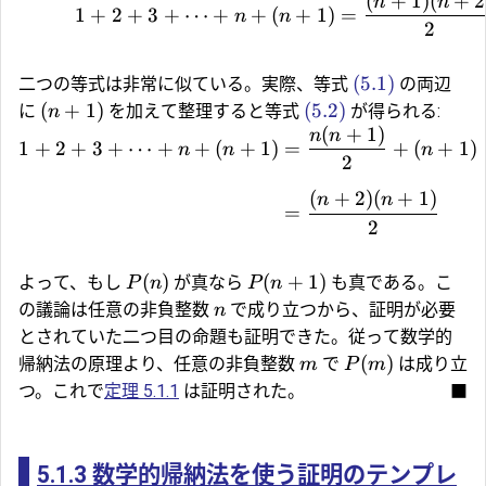
(
+
1
)
(
+
2
n
n
1
+
2
+
3
+
⋯
+
+
(
+
1
)
=
n
n
2
(5.1)
二つの等式は非常に似ている。実際、等式
の両辺
(
+
1
)
(5.2)
に
を加えて整理すると等式
が得られる:
n
(
+
1
)
n
n
1
+
2
+
3
+
⋯
+
+
(
+
1
)
=
+
(
+
1
)
n
n
n
2
(
+
2
)
(
+
1
)
n
n
=
2
(
)
(
+
1
)
よって、もし
が真なら
も真である。こ
P
n
P
n
の議論は任意の非負整数
で成り立つから、証明が必要
n
とされていた二つ目の命題も証明できた。従って数学的
(
)
帰納法の原理より、任意の非負整数
で
は成り立
m
P
m
つ。これで
定理 5.1.1
は証明された。
■
5.1.3
数学的帰納法を使う証明のテンプレ