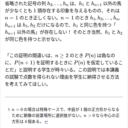
…
省略された記号の列
,
,
は、
と
以外の馬
h
h
h
h
2
1
+
1
n
n
1
が少なくとも
頭存在する印象を与えるものの、それは
=
1
=
1
…
のとき正しくない。
のとき
,
,
,
,
n
n
h
h
h
1
2
n
は
,
だけになるので、
と同じ色を持つ「
h
h
h
h
+
1
1
2
1
n
以外の馬」が存在しない！ そのとき当然、
と
h
h
h
+
1
1
2
n
が同じ色を持つと示せない。
≥
2
(
)
「この証明の間違いは、
のとき
は偽なの
n
P
n
(
+
1
)
(
)
に、
を証明するときに
を仮定しているこ
P
n
P
n
とだ」と説明する学生が時々いる。この説明では本講義
の試験で点数を得られない理由を学生に納得させる方法
を考えてみてほしい。
=
0
1
の場合は特殊ケースで、中庭が
個の正方形からなる
n
>
0
ために銅像の設置場所に選択肢がない。
なら中心の正
n
4
方形は
個ある。
↩︎