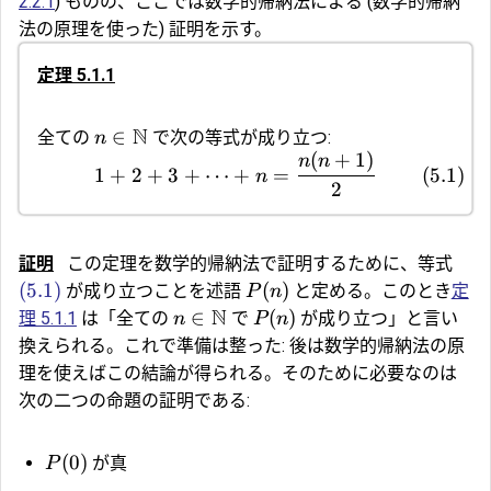
2.2.1
) ものの、ここでは数学的帰納法による (数学的帰納
法の原理を使った) 証明を示す。
定理 5.1.1
N
∈
全ての
で次の等式が成り立つ:
n
(
+
1
)
n
n
1
+
2
+
3
+
⋯
+
=
(
5.1
)
n
2
証明
この定理を数学的帰納法で証明するために、等式
(5.1)
(
)
が成り立つことを述語
と定める。このとき
定
P
n
N
∈
(
)
理 5.1.1
は「全ての
で
が成り立つ」と言い
n
P
n
換えられる。これで準備は整った: 後は数学的帰納法の原
理を使えばこの結論が得られる。そのために必要なのは
次の二つの命題の証明である:
(
0
)
が真
P