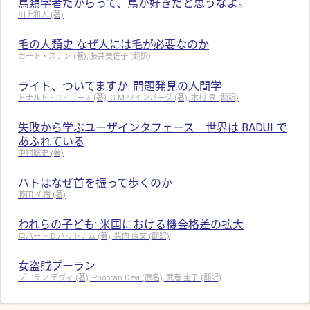
鳥類学者だからって、鳥が好きだと思うなよ。
川上和人 (著)
毛の人類史 なぜ人には毛が必要なのか
カート・ステン (著), 藤井美佐子 (翻訳)
ライト、ついてますか: 問題発見の人間学
ドナルド・C・ゴース (著), G.M.ワインバーグ (著), 木村 泉 (翻訳)
失敗から学ぶユーザインタフェース 世界は BADUI で
あふれている
中村聡史 (著)
ハトはなぜ首を振って歩くのか
藤田 祐樹 (著)
われらの子ども: 米国における機会格差の拡大
ロバート D.パットナム (著), 柴内 康文 (翻訳)
女盗賊プーラン
プーラン デヴィ (著), Phooran Devi (原名), 武者 圭子 (翻訳)