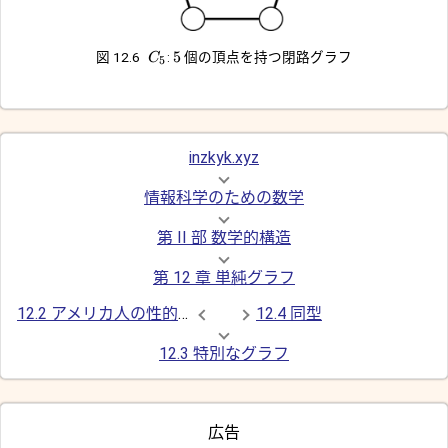
5
図 12.6
:
個の頂点を持つ閉路グラフ
C
5
inzkyk.xyz
情報科学のための数学
第 II 部 数学的構造
第 12 章 単純グラフ
12.2 アメリカ人の性的人口統計
12.4 同型
12.3 特別なグラフ
広告