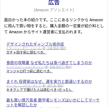
広告
(Amazon アソシエイト)
面白かった本の紹介です。ここにあるリンクから Amazon
に飛んで買い物をすると、購入金額の一定量が紹介料とし
て Amazon からサイト運営者に支払われます。
デザインされたギャンブル依存症
ナターシャ・ダウ・シュール (著), 日暮 雅通 (翻訳)
ガチャ回す前に読むべき。
食欲の攻略書 なぜ私たちは食べ過ぎてしまうのか
アンドリュー・ジェンキンソン (著), 岩田 佳代子 (翻訳)
マンジャロ打つ前に読むべき。
まぐれ 投資家はなぜ、運を実力と勘違いするのか
ナシーム・ニコラス・タレブ (著), 望月 衛 (翻訳)
キオクシアで儲けた人は読むべき (だった)。
最も賢い億万長者 数学者シモンズはいかにしてマーケ
ットを解読したか