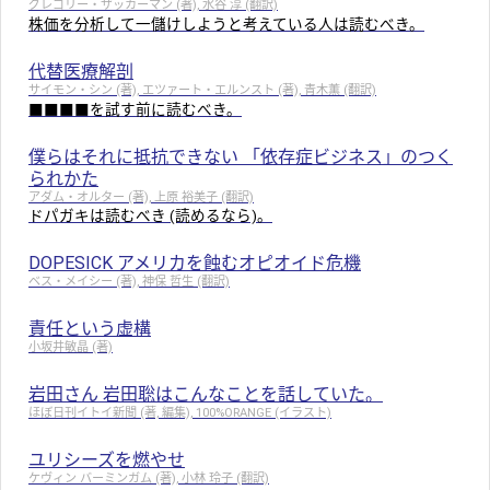
グレゴリー・ザッカーマン (著), 水谷 淳 (翻訳)
株価を分析して一儲けしようと考えている人は読むべき。
代替医療解剖
サイモン・シン (著), エツァート・エルンスト (著), 青木薫 (翻訳)
■■■■を試す前に読むべき。
僕らはそれに抵抗できない 「依存症ビジネス」のつく
られかた
アダム・オルター (著), 上原 裕美子 (翻訳)
ドパガキは読むべき (読めるなら)。
DOPESICK アメリカを蝕むオピオイド危機
ベス・メイシー (著), 神保 哲生 (翻訳)
責任という虚構
小坂井敏晶 (著)
岩田さん 岩田聡はこんなことを話していた。
ほぼ日刊イトイ新聞 (著, 編集), 100%ORANGE (イラスト)
ユリシーズを燃やせ
ケヴィン バーミンガム (著), 小林 玲子 (翻訳)