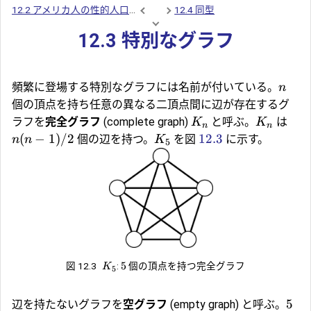
12.2 アメリカ人の性的人口統計
12.4 同型
12.3 特別なグラフ
頻繁に登場する特別なグラフには名前が付いている。
n
個の頂点を持ち任意の異なる二頂点間に辺が存在するグ
ラフを
完全グラフ
(complete graph)
と呼ぶ。
は
K
K
n
n
(
−
1
)
/2
12.3
個の辺を持つ。
を図
に示す。
n
n
K
5
5
図 12.3
:
個の頂点を持つ完全グラフ
K
5
5
辺を持たないグラフを
空グラフ
(empty graph) と呼ぶ。