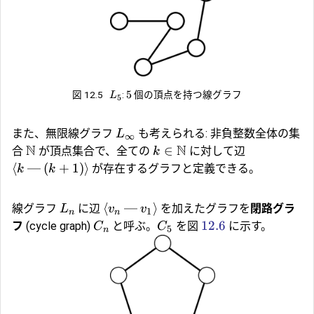
5
図 12.5
:
個の頂点を持つ線グラフ
L
5
また、
無限線グラフ
も考えられる: 非負整数全体の集
L
∞
N
N
∈
合
が頂点集合で、全ての
に対して辺
k
⟨
—
(
+
1
)⟩
が存在するグラフと定義できる。
k
k
⟨
—
⟩
線グラフ
に辺
を加えたグラフを
閉路グラ
L
v
v
1
n
n
12.6
フ
(cycle graph)
と呼ぶ。
を図
に示す。
C
C
5
n