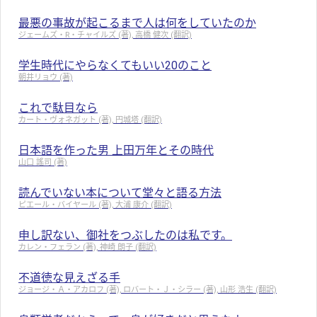
最悪の事故が起こるまで人は何をしていたのか
ジェームズ・R・チャイルズ (著), 高橋 健次 (翻訳)
学生時代にやらなくてもいい20のこと
朝井リョウ (著)
これで駄目なら
カート・ヴォネガット (著), 円城塔 (翻訳)
日本語を作った男 上田万年とその時代
山口 謠司 (著)
読んでいない本について堂々と語る方法
ピエール・バイヤール (著), 大浦 康介 (翻訳)
申し訳ない、御社をつぶしたのは私です。
カレン・フェラン (著), 神崎 朗子 (翻訳)
不道徳な見えざる手
ジョージ・Ａ・アカロフ (著), ロバート・Ｊ・シラー (著), 山形 浩生 (翻訳)