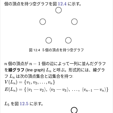
12.4
個の頂点を持つ空グラフを図
に示す。
5
図 12.4
個の頂点を持つ空グラフ
−
1
個の頂点が
個の辺によって一列に並んだグラフ
n
n
を
線グラフ
(line graph)
と呼ぶ。形式的には、線グラ
L
n
フ
は次の頂点集合と辺集合を持つ:
L
n
(
)
=
{
,
,
…
,
}
V
L
v
v
v
1
2
n
n
(
)
=
{
⟨
—
⟩
,
⟨
—
⟩
,
…
,
⟨
—
⟩
}
E
L
v
v
v
v
v
v
1
2
2
3
−
1
n
n
n
12.5
を図
に示す。
L
5