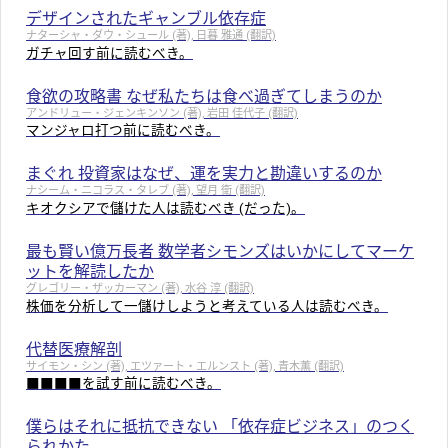
デザインされたギャンブル依存症
ナターシャ・ダウ・シュール (著), 日暮 雅通 (翻訳)
ガチャ回す前に読むべき。
食欲の攻略書 なぜ私たちは食べ過ぎてしまうのか
アンドリュー・ジェンキンソン (著), 岩田 佳代子 (翻訳)
マンジャロ打つ前に読むべき。
まぐれ 投資家はなぜ、運を実力と勘違いするのか
ナシーム・ニコラス・タレブ (著), 望月 衛 (翻訳)
キオクシアで儲けた人は読むべき (だった)。
最も賢い億万長者 数学者シモンズはいかにしてマーケ
ットを解読したか
グレゴリー・ザッカーマン (著), 水谷 淳 (翻訳)
株価を分析して一儲けしようと考えている人は読むべき。
代替医療解剖
サイモン・シン (著), エツァート・エルンスト (著), 青木薫 (翻訳)
■■■■を試す前に読むべき。
僕らはそれに抵抗できない 「依存症ビジネス」のつく
られかた