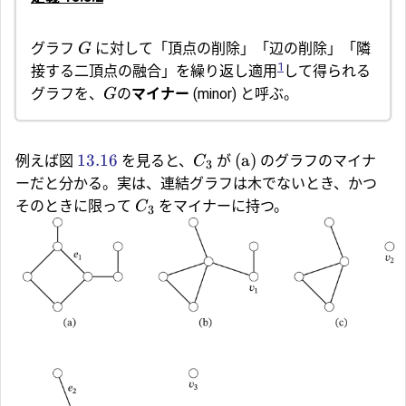
グラフ
に対して「頂点の削除」「辺の削除」「隣
G
1
接する二頂点の融合」を繰り返し適用
して得られる
グラフを、
の
マイナー
(minor) と呼ぶ。
G
13.16
(a)
例えば図
を見ると、
が
のグラフのマイナ
C
3
ーだと分かる。実は、連結グラフは木でないとき、かつ
そのときに限って
をマイナーに持つ。
C
3