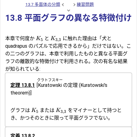
13.7 多面体の分類
練習問題
13.8 平面グラフの異なる特徴付け
本章で何度か
と
に触れた理由は「犬と
K
K
5
3
,
3
quadrapus のパズルで応用できるから」だけではない。こ
の二つのグラフは、本章で利用したものと異なる平面グ
ラフの離散的な特徴付けで利用される。次の有名な結果
が知られている:
クラトフスキー
定理 13.8.1
[
Kuratowski
の定理
(Kuratowski's
theorem)]
グラフは
または
をマイナーとして持つと
K
K
5
3
,
3
き、かつそのときに限って平面グラフでない。
定義 13.8.2