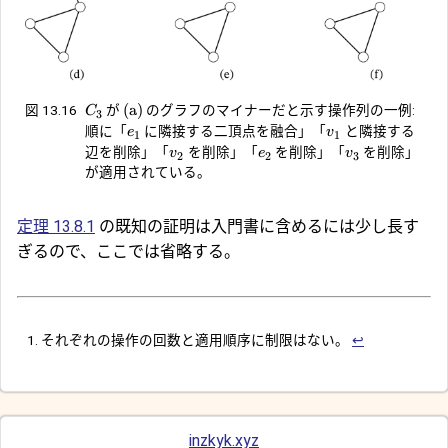
(a)
図 13.16
が
のグラフのマイナーだと示す操作列の一例:
C
3
順に「
に隣接する二頂点を融合」「
と隣接する
e
v
1
1
辺を削除」「
を削除」「
を削除」「
を削除」
v
e
v
2
2
3
が適用されている。
定理 13.8.1
の既知の証明は入門書に含めるには少し長す
ぎるので、ここでは省略する。
それぞれの操作の回数と適用順序に制限はない。
↩︎
inzkyk.xyz