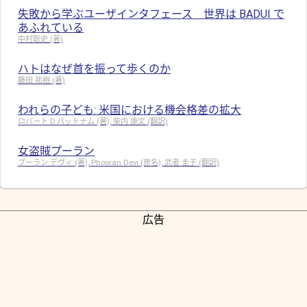
失敗から学ぶユーザインタフェース 世界は BADUI で
あふれている
中村聡史 (著)
ハトはなぜ首を振って歩くのか
藤田 祐樹 (著)
われらの子ども: 米国における機会格差の拡大
ロバート D.パットナム (著), 柴内 康文 (翻訳)
女盗賊プーラン
プーラン デヴィ (著), Phooran Devi (原名), 武者 圭子 (翻訳)
広告