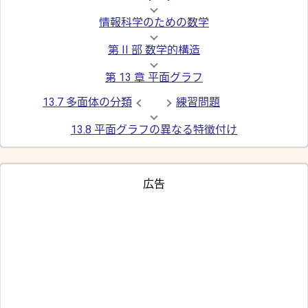
情報科学のための数学
第 II 部 数学的構造
第 13 章 平面グラフ
13.7 多面体の分類
練習問題
13.8 平面グラフの異なる特徴付け
広告