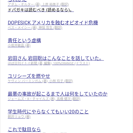
アダム・オルター (著), 上原 裕美子 (翻訳)
ドパガキは読むべき (読めるなら)。
DOPESICK アメリカを蝕むオピオイド危機
ベス・メイシー (著), 神保 哲生 (翻訳)
責任という虚構
小坂井敏晶 (著)
岩田さん 岩田聡はこんなことを話していた。
ほぼ日刊イトイ新聞 (著, 編集), 100%ORANGE (イラスト)
ユリシーズを燃やせ
ケヴィン バーミンガム (著), 小林 玲子 (翻訳)
最悪の事故が起こるまで人は何をしていたのか
ジェームズ・R・チャイルズ (著), 高橋 健次 (翻訳)
学生時代にやらなくてもいい20のこと
朝井リョウ (著)
これで駄目なら