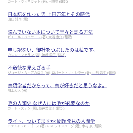
カート・ヴォネガット (著), 円城塔 (翻訳)
日本語を作った男 上田万年とその時代
山口 謠司 (著)
読んでいない本について堂々と語る方法
ピエール・バイヤール (著), 大浦 康介 (翻訳)
申し訳ない、御社をつぶしたのは私です。
カレン・フェラン (著), 神崎 朗子 (翻訳)
不道徳な見えざる手
ジョージ・Ａ・アカロフ (著), ロバート・Ｊ・シラー (著), 山形 浩生 (翻訳)
鳥類学者だからって、鳥が好きだと思うなよ。
川上和人 (著)
毛の人類史 なぜ人には毛が必要なのか
カート・ステン (著), 藤井美佐子 (翻訳)
ライト、ついてますか: 問題発見の人間学
ドナルド・C・ゴース (著), G.M.ワインバーグ (著), 木村 泉 (翻訳)