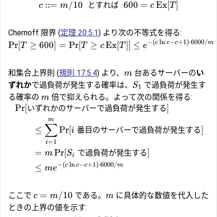
::=
/10
とすれば
600
=
Ex
[
]
c
m
c
T
Chernoff 限界 (
定理 20.5.1
) より次の不等式を得る:
−
(
l
n
−
+
1
)
⋅
6000/
c
c
c
m
Pr
[
≥
600
]
=
Pr
[
≥
Ex
[
]]
≤
T
T
c
T
e
和集合上界則 (
規則 17.5.4
) より、
台あるサーバーの
い
m
ずれか
で過負荷が発生する確率は、
で過負荷が発生す
S
1
る確率の
倍で抑えられる。よって次の関係を得る:
m
Pr
[
いずれかのサーバーで過負荷が発生する
]
m
∑
≤
Pr
[
番目のサーバーで過負荷が発生する
]
i
=
1
i
=
Pr
[
で過負荷が発生する
]
m
S
i
−
(
l
n
−
+
1
)
⋅
6000/
c
c
c
m
≤
m
e
=
/10
ここで
である。
に具体的な数値を代入した
c
m
m
ときの上界の値を示す: