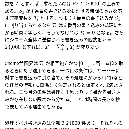
Pr
[
≥
600
]
数を
とすれば、求めたいのは
の上界で
T
T
ある。
が
番目の書き込みを処理する時間の長さを表
S
i
1
す確率変数を
とする。つまり
番目の書き込みが
T
i
S
1
i
に割り当てられるなら
は
番目の書き込みの処理にか
T
i
i
=
0
かる時間に等しく、そうでなければ
となる。さら
T
i
=
にシステム全体に送信される書き込みの個数を
n
n
24
,
000
=
∑
とすれば、
が成り立つ。
T
T
i
=
1
i
[
0
,
1
]
Chernoff 限界は
が相互独立かつ
に属する値を取
T
i
るときにだけ適用できる。一つ目の条件は、サーバーに
対する書き込みの割り当てがその処理にかかる時間 (など
の任意の情報) に関係なく決定されると仮定すれば満たさ
1
れる。二つ目の条件は処理に
秒より長く書かる書き込
みが存在しない設定から分かる。これは時間の長さを秒
で表している理由でもある。
24000
処理すべき書き込みは全部で
件あり、それぞれの