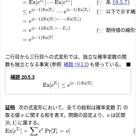
∵
T
T
=
Ex
[
]
⋯
Ex
[
]
(
系
19.5.7
)
1
c
c
n
(
−
1
)
Ex
[
]
(
−
1
)
Ex
[
]
∵
c
T
c
T
≤
⋯
(
以下で示す
補
1
e
e
n
(
−
1
)
(
Ex
[
]
+
⋯
+
Ex
[
])
c
T
T
=
1
e
n
(
−
1
)
(
Ex
[
+
⋯
])
∵
c
T
T
=
(
期待値の線形
1
e
n
(
−
1
)
Ex
[
]
c
T
=
e
二行目から三行目への式変形では、独立な確率変数の関
数も独立となる事実 (参照:
補題 19.2.2
) も使っている。
■
補題 20.5.3
(
−
1
)
Ex
[
]
T
c
T
Ex
[
]
≤
c
e
i
i
証明
次の式変形において、全ての総和は確率変数
の
T
i
取る値
に関する和を表す。問題の設定より、
は区間
v
v
[
0
,
1
]
に属する。
∑
T
v
Ex
[
]
=
Pr
[
=
]
(
c
c
T
v
i
i