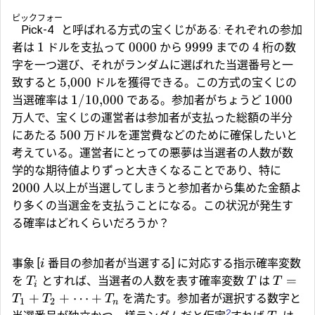
ピックフォー
Pick-4
と呼ばれる方式の宝くじがある: それぞれの参加
1
0000
9999
4
者は
ドルを支払って
から
までの
桁の数
字を一つ選び、それがランダムに選ばれた当選番号と一
5
,
000
致すると
ドルを獲得できる。この方式の宝くじの
1/10
,
000
1000
当選確率は
である。参加者がちょうど
万人で、宝くじの運営者は参加者が支払った総額の半分
500
にあたる
万ドルを運営費などのために確保したいと
考えている。運営者にとっての悪夢は当選者の人数が数
学的な期待値よりずっと大きくなることであり、特に
2000
人以上が当選してしまうと参加者から集めた金額よ
り多くの当選金を支払うことになる。この状況が発生す
る確率はどれくらいだろうか？
事象 [
番目の参加者が当選する] に対応する指示確率変数
i
=
を
とすれば、当選者の人数を表す確率変数
は
T
T
T
i
+
+
⋯
+
を満たす。参加者が選択する数字と
T
T
T
1
2
n
2