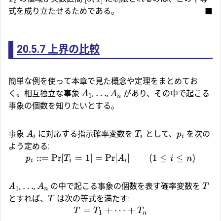
i
式を成り立たせるためである。
■
20.5.7
上界の比較
簡単な例を使って本章で見た概念や定理をまとめてお
…
く。相互独立な事象
,
,
があり、その中で起こる
A
A
1
n
事象の個数を知りたいとする。
事象
に対応する指示確率変数を
として、
を次の
A
T
p
i
i
i
よう定める:
::=
Pr
[
=
1
]
=
Pr
[
]
(
1
≤
≤
)
p
T
A
i
n
i
i
i
…
,
,
の中で起こる事象の個数を表す確率変数を
A
A
T
1
n
とすれば、
は次の等式を満たす:
T
=
+
⋯
+
T
T
T
1
n