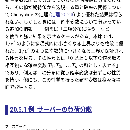
確率変数に関して分かっているのが期待値と分散だけな
ら、その値が期待値から逸脱する量と確率の関係につい
て Chebyshev の定理 (
定理 20.2.3
) より優れた結果は得ら
れない。しかしときには、確率変数について分かってい
る追加の情報 ── 例えば「二項分布に従う」など ──
を使うと強い結果を示せるケースがある。本節では、
2
1/
のように多項式的に小さくなる上界よりも格段に優
c
c
1/
れた、
のように指数的に小さくなる上界が保証され
e
0
1
る性質を見る。その性質とは「
以上
以下の値を取る
…
相互独立な確率変数
,
,
,
の和として表せる」
T
T
T
1
2
n
であり、例えば二項分布に従う確率変数は必ずこの性質
を持つ。他にも、この性質を持った確率変数は様々な場
面で登場する。
20.5.1
例: サーバーの負荷分散
ファスブック