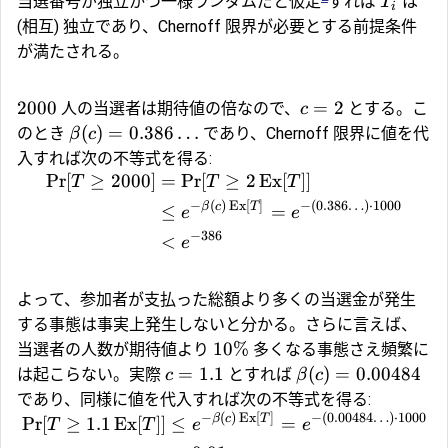
当選番号が独立かつ一様ランダムだと仮定
すれば
は
T
i
(相互) 独立であり、Chernoff 限界が必要とする前提条件
が満たされる。
2000
=
2
人の当選者は期待値の倍なので、
とする。こ
c
(
)
=
0.386
…
のとき
であり、Chernoff 限界に値を代
β
c
入すれば次の不等式を得る:
Pr
[
≥
2000
]
=
Pr
[
≥
2
Ex
[
]]
T
T
T
−
(
)
Ex
[
]
−
(
0.386
…
)
⋅
1000
β
c
T
≤
=
e
e
−
386
<
e
よって、参加者が支払った総額より多くの当選金が発生
する事態は事実上発生しないと分かる。さらに言えば、
10%
当選者の人数が期待値より
多くなる事態さえ頻繁に
=
1.1
(
)
=
0.00484
は起こらない。実際
とすれば
c
β
c
であり、同様に値を代入すれば次の不等式を得る:
−
(
)
Ex
[
]
−
(
0.00484
…
)
⋅
1000
β
c
T
Pr
[
≥
1.1
Ex
[
]]
≤
=
T
T
e
e