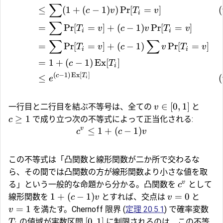
∑
≤
(
1
+
(
−
1
)
)
Pr
[
=
]
(
c
v
T
v
i
∑
=
Pr
[
=
]
+
(
−
1
)
Pr
[
=
]
T
v
c
v
T
v
i
i
∑
∑
=
Pr
[
=
]
+
(
−
1
)
Pr
[
=
]
T
v
c
v
T
v
i
i
=
1
+
(
−
1
)
Ex
[
]
c
T
i
(
−
1
)
Ex
[
]
c
T
≤
(
e
i
∈
[
0
,
1
]
一行目と二行目を結ぶ不等号は、全ての
と
v
≥
1
で成り立つ次の不等式によって正当化される:
c
v
≤
1
+
(
−
1
)
c
c
v
この不等式は「凸関数と線形関数が二か所で交わるな
ら、その間では凸関数の方が線形関数より小さな値を取
v
る」という一般的な命題から分かる。凸関数を
として
c
1
+
(
−
1
)
=
0
線形関数を
とすれば、交点は
と
c
v
v
=
1
を満たす。Chernoff 限界 (
定理 20.5.1
) で確率変数
v
[
0
,
1
]
の値域が実数区間
に制限されるのは、この不等
T