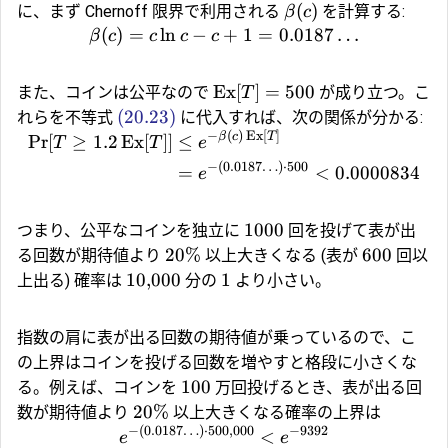
(
)
に、まず Chernoff 限界で利用される
を計算する:
β
c
(
)
=
l
n
−
+
1
=
0.0187
…
β
c
c
c
c
Ex
[
]
=
500
また、コインは公平なので
が成り立つ。こ
T
(20.23)
れらを不等式
に代入すれば、次の関係が分かる:
−
(
)
Ex
[
]
β
c
T
Pr
[
≥
1.2
Ex
[
]]
≤
T
T
e
−
(
0.0187
…
)
⋅
500
=
<
0.0000834
e
1000
つまり、公平なコインを独立に
回を投げて表が出
20%
600
る回数が期待値より
以上大きくなる (表が
回以
10
,
000
1
上出る) 確率は
分の
より小さい。
指数の肩に表が出る回数の期待値が乗っているので、こ
の上界はコインを投げる回数を増やすと格段に小さくな
100
る。例えば、コインを
万回投げるとき、表が出る回
20%
数が期待値より
以上大きくなる確率の上界は
−
(
0.0187
…
)
⋅
500
,
000
−
9392
<
e
e