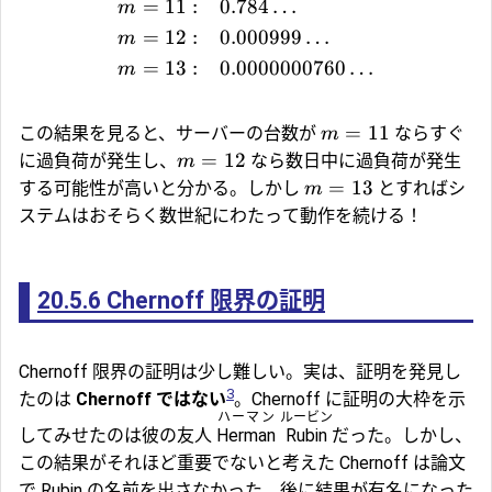
=
11
:
0.784
…
m
=
12
:
0.000999
…
m
=
13
:
0.0000000760
…
m
=
11
この結果を見ると、サーバーの台数が
ならすぐ
m
=
12
に過負荷が発生し、
なら数日中に過負荷が発生
m
=
13
する可能性が高いと分かる。しかし
とすればシ
m
ステムはおそらく数世紀にわたって動作を続ける！
20.5.6
Chernoff 限界の証明
Chernoff 限界の証明は少し難しい。実は、証明を発見し
3
たのは
Chernoff ではない
。Chernoff に証明の大枠を示
ハーマン
ルービン
してみせたのは彼の友人
Herman
Rubin
だった。しかし、
この結果がそれほど重要でないと考えた Chernoff は論文
で Rubin の名前を出さなかった。後に結果が有名になった