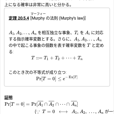
上になる確率は非常に高いと分かる。
マーフィー
定理 20.5.4
[
Murphy
の法則
(Murphy's law)]
…
,
,
,
を相互独立な事象、
を
に対応
A
A
A
T
A
1
2
n
i
i
…
する指示確率変数とする。さらに、
,
,
,
A
A
A
1
2
n
の中で起こる事象の個数を表す確率変数を
と定め
T
る:
::=
+
+
⋯
+
T
T
T
T
1
2
n
このとき次の不等式が成り立つ:
−
Ex
[
]
T
Pr
[
=
0
]
≤
T
e
証明
Pr
[
=
0
]
=
Pr
[
(
∩
(
∩
⋯
∩
(
]
T
A
A
A
1
2
n
∵
(
=
0
⟷
,
,
…
,
が一
T
A
A
A
1
2
n