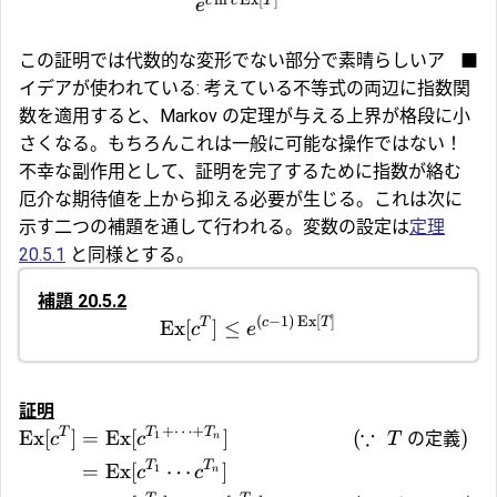
l
n
Ex
[
]
c
c
T
e
この証明では代数的な変形でない部分で素晴らしいア
■
イデアが使われている: 考えている不等式の両辺に指数関
数を適用すると、Markov の定理が与える上界が格段に小
さくなる。もちろんこれは一般に可能な操作ではない！
不幸な副作用として、証明を完了するために指数が絡む
厄介な期待値を上から抑える必要が生じる。これは次に
示す二つの補題を通して行われる。変数の設定は
定理
20.5.1
と同様とする。
補題 20.5.2
(
−
1
)
Ex
[
]
T
c
T
Ex
[
]
≤
c
e
証明
+
⋯
+
∵
T
T
T
Ex
[
]
=
Ex
[
]
(
の定義
)
1
c
c
T
n
T
T
=
Ex
[
⋯
]
1
c
c
n