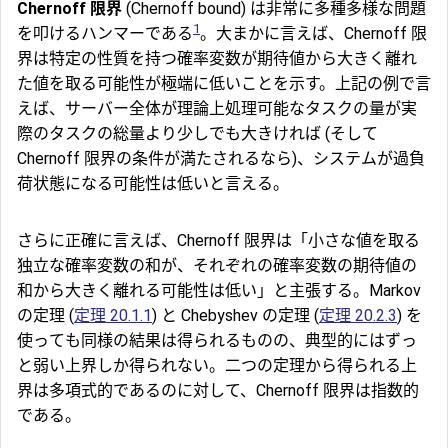
Chernoff
限界
(Chernoff bound) は非常に多種多様な問題
1
を叩けるハンマーである
。大まかに言えば、Chernoff 限
界は特定の性質を持つ確率変数が期待値から大きく離れ
た値を取る可能性が極端に低いことを示す。上記の例で言
えば、サーバー全体が理論上処理可能なタスクの量が実
際のタスクの総量より少しでも大きければ (そして
Chernoff 限界の条件が満たされるなら)、システムが過負
荷状態になる可能性は低いと言える。
さらに正確に言えば、Chernoff 限界は「小さな値を取る
独立な確率変数の和が、それぞれの確率変数の期待値の
和から大きく離れる可能性は低い」と主張する。Markov
の定理 (
定理 20.1.1
) と Chebyshev の定理 (
定理 20.2.3
) を
使っても同様の結果は得られるものの、典型的にはずっ
と弱い上界しか得られない。二つの定理から得られる上
界は多項式的であるのに対して、Chernoff 限界は指数的
である。