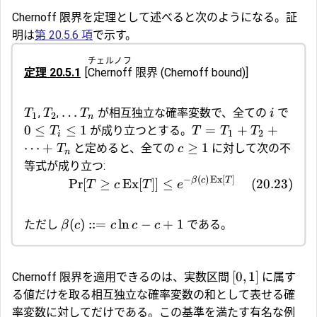
Chernoff 限界を定理として述べると次のようになる。証
明は
第 20.5.6 項
で示す。
チェルノフ
定理 20.5.1
[
Chernoff
限界
(Chernoff bound)]
…
,
,
が相互独立な確率変数で、全ての
で
T
T
T
i
1
2
n
0
≤
≤
1
=
+
+
が成り立つとする。
T
T
T
T
1
2
i
⋯
+
≥
1
と定めると、全ての
に対して次の不
T
c
n
等式が成り立つ:
−
(
)
Ex
[
]
β
c
T
Pr
[
≥
Ex
[
]]
≤
(
20.23
)
T
c
T
e
(
)
::=
l
n
−
+
1
ただし
である。
β
c
c
c
c
[
0
,
1
]
Chernoff 限界を適用できるのは、実数区間
に属す
る値だけを取る相互独立な確率変数の和として表せる確
率変数に対してだけである。この基準を満たす有名な例