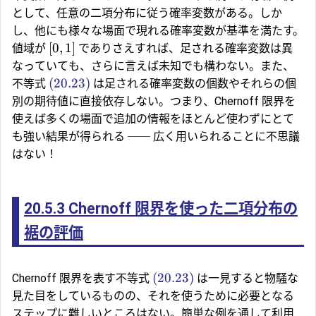
として、任意の二項分布に従う確率変数がある。しか
し、他にも様々な場面で現れる確率変数が基準を満たす。
[
0
,
1
]
値域が
でありさえすれば、足される確率変数は異
なっていても、さらに言えば未知でも構わない。また、
(20.23)
不等式
は足される確率変数の個数やそれらの個
別の期待値に直接依存しない。つまり、Chernoff 限界を
使えば多くの場面で追加の情報をほとんど使わずにとて
も強い結果が得られる ── 広く用いられることに不思議
はない！
20.5.3
Chernoff 限界を使った二項分布の
裾の評価
(20.23)
Chernoff 限界を表す不等式
は一見すると物騒な
見た目をしているものの、それを使うために必要となる
ステップに難しいところはない。簡単な例を通して利用