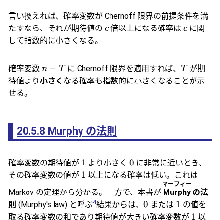
言い換えれば、確率変数が Chernoff 限界の前提条件を満
たすなら、それが期待値の
倍以上になる確率は
に関
c
c
して指数的に小さくなる。
−
確率変数
に Chernoff 限界を適用すれば、
が期
n
T
T
待値より
小さく
なる確率も指数的に小さくなることが示
せる。
20.5.8
Murphy の法則
1
0
確率変数の期待値が
より小さく
に非常に近いとき、
1
その確率変数の値が
以上になる確率は低い。これは
マーフィー
Markov の定理から分かる。一方で、本書が
Murphy
の法
4
0
1
則
(Murphy's law) と呼ぶ
結果からは、
または
の値を
1
取る確率変数の和であり期待値が大きい確率変数が
以