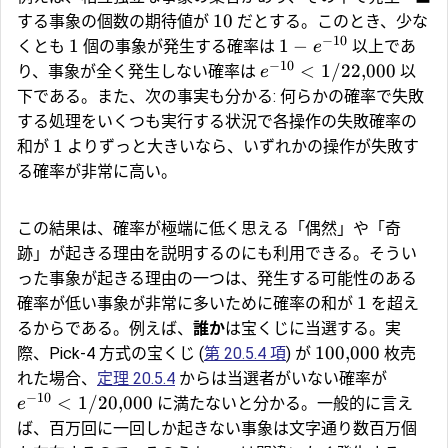
10
する事象の個数の期待値が
だとする。このとき、少な
−
10
1
1
−
くとも
個の事象が発生する確率は
以上であ
e
−
10
<
1/22
,
000
り、事象が全く発生しない確率は
以
e
下である。また、次の事実も分かる: 何らかの確率で失敗
する処理をいくつも実行する状況で各操作の失敗確率の
1
和が
よりずっと大きいなら、いずれかの操作が失敗す
る確率が非常に高い。
この結果は、確率が極端に低く思える「偶然」や「奇
跡」が起きる理由を説明するのにも利用できる。そうい
った事象が起きる理由の一つは、発生する可能性のある
1
確率が低い事象が非常に多いために確率の和が
を超え
るからである。例えば、
誰か
は宝くじに当選する。実
100
,
000
際、Pick-4 方式の宝くじ (
第 20.5.4 項
) が
枚売
れた場合、
定理 20.5.4
からは当選者がいない確率が
−
10
<
1/20
,
000
に満たないと分かる。一般的に言え
e
ば、百万回に一回しか起きない事象は文字通り数百万個