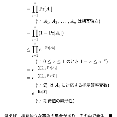
n
∏
=
Pr
[
(
]
A
i
=
1
i
∵
(
,
,
…
,
は相互独立
)
A
A
A
1
2
n
n
∏
=
(
1
−
Pr
[
])
A
i
=
1
i
n
∏
−
Pr
[
]
A
≤
e
i
=
1
i
−
∵
x
(
0
≤
≤
1
のとき
1
−
≤
)
x
x
e
n
−
∑
Pr
[
]
A
=
e
i
=
1
i
n
−
∑
Ex
[
]
T
=
e
i
=
1
i
∵
(
は
に対応する指示確率変数
)
T
A
i
i
−
Ex
[
]
T
=
e
∵
(
期待値の線形性
)
例えば、相互独立な事象の集合があり、その中で発生
■