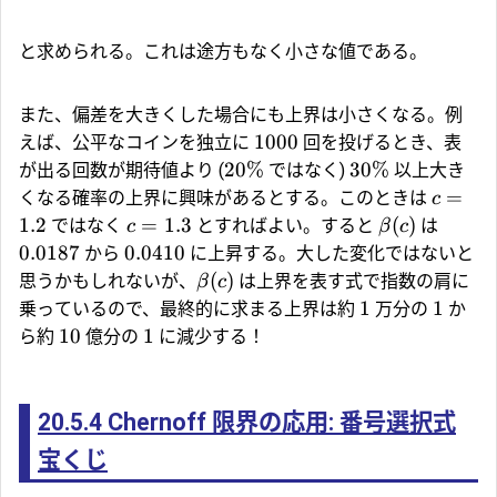
と求められる。これは途方もなく小さな値である。
また、偏差を大きくした場合にも上界は小さくなる。例
1000
えば、公平なコインを独立に
回を投げるとき、表
20%
30%
が出る回数が期待値より (
ではなく)
以上大き
=
くなる確率の上界に興味があるとする。このときは
c
1.2
=
1.3
(
)
ではなく
とすればよい。すると
は
c
β
c
0.0187
0.0410
から
に上昇する。大した変化ではないと
(
)
思うかもしれないが、
は上界を表す式で指数の肩に
β
c
1
1
乗っているので、最終的に求まる上界は約
万分の
か
10
1
ら約
億分の
に減少する！
20.5.4
Chernoff 限界の応用: 番号選択式
宝くじ