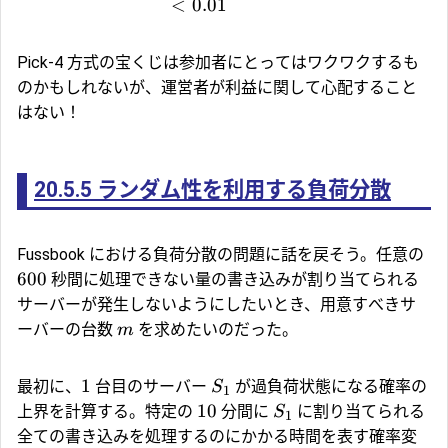
<
0.01
Pick-4 方式の宝くじは参加者にとってはワクワクするも
のかもしれないが、運営者が利益に関して心配すること
はない！
20.5.5
ランダム性を利用する負荷分散
Fussbook における負荷分散の問題に話を戻そう。任意の
600
秒間に処理できない量の書き込みが割り当てられる
サーバーが発生しないようにしたいとき、用意すべきサ
ーバーの台数
を求めたいのだった。
m
1
最初に、
台目のサーバー
が過負荷状態になる確率の
S
1
10
上界を計算する。特定の
分間に
に割り当てられる
S
1
全ての書き込みを処理するのにかかる時間を表す確率変