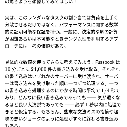
の驚きようを想像してみてほしい！
実は、このランダムなタスクの割り当ては負荷を上手く
分散させるだけではなく、パフォーマンスに関する数学
的に証明可能な保証を持つ。一般に、決定的な解の計算
が困難あるいは不可能なときランダム性を利用するアプ
ローチには一考の価値がある。
具体的な数値を使ってさらに考えてみよう。Fussbook は
10
24
,
000
分ごとに
件の書き込みを受け取る。それぞれ
の書き込みはいずれかのサーバーに受け渡され、サーバ
ーは書き込みを受け取った順に一つずつ処理する。一つ
1/4
の書き込みを処理するのにかかる時間は平均で
秒で
あり、どんなに長い書き込みであっても ── 気が遠くな
1
るほど長い大演説であっても ── 必ず
秒以内に処理で
きると仮定する。もちろん、些末な文法ミスの指摘や趣
味の悪いジョークのように処理がすぐに終わる書き込み
もある。