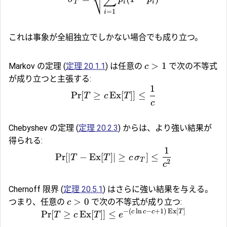
T
i
i
=
1
i
これは事象が全組独立でしかない場合でも成り立つ。
>
1
Markov の定理 (
定理 20.1.1
) は任意の
で次の不等式
c
が成り立つと主張する:
1
Pr
[
≥
Ex
[
]]
≤
T
c
T
c
Chebyshev の定理 (
定理 20.2.3
) からは、より強い結果が
得られる:
1
Pr
[
∣
−
Ex
[
]
∣
≥
]
≤
T
T
c
σ
T
2
c
Chernoff 限界 (
定理 20.5.1
) はさらに強い結果を与える。
>
0
つまり、任意の
で次の不等式が成り立つ:
c
−
(
l
n
−
+
1
)
Ex
[
]
c
c
c
T
Pr
[
≥
Ex
[
]]
≤
T
c
T
e