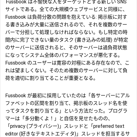
Fussbook
は不愉快な人をターゲットとする新しい SNS
サイトである。全ての大規模ウェブサービスと同様に、
Fussbook は負荷分散の問題を抱えている: 掲示板に対す
る書き込みが大量に送信されるので、それを複数のサー
バーで分担して処理しなければならない。もし特定の時
間内に完了できない量のタスク (書き込みの処理) が特定
のサーバーに送信されると、そのサーバーは過負荷状態
になってシステム全体のパフォーマンスが悪化する。
Fussbook のユーザーは寛容の対極にある存在なので、こ
れは望ましくない。そのため複数のサーバーに対して負
荷を適切に割り当てることが重要となる。
Fussbook が最初に採用していたのは「各サーバーにアル
ファベットの区間を割り当て、掲示板のスレッド名を使
ってタスクを割り当てる」という方法だった。プログラ
マーは「多分動くよ！」と自信を見せたものの、
「privacy (プライバシー)」スレッドと「preferred text
editor (好きなテキストエディタ)」スレッドを担当するサ