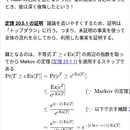
とき、彼は深く後悔したという！
定理 20.5.1
の証明
議論を追いやすくするため、証明は
「トップダウン」に行う。つまり、未証明の事実を使って
全体の流れを示してから、利用した事実を証明する。
≥
Ex
[
]
鍵となるのは、不等式
の両辺の指数を取っ
T
c
T
てから Markov の定理 (
定理 20.1.1
) を適用するステップで
ある:
Ex
[
]
T
c
T
Pr
[
≥
Ex
[
]]
=
Pr
[
≥
]
T
c
T
c
c
T
Ex
[
]
c
∵
≤
(
Markov
の定理
Ex
[
]
c
T
c
(
−
1
)
Ex
[
]
c
T
e
∵
≤
(
以下で示す
補題
Ex
[
]
c
T
c
(
−
1
)
Ex
[
]
c
T
e
−
(
l
n
−
+
1
)
Ex
[
]
c
c
c
T
=
=
e