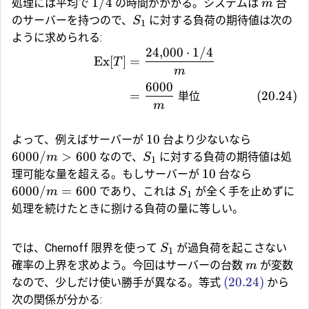
1/4
処理には平均で
の時間がかかる。システムは
台
m
のサーバーを持つので、
に対する負荷の期待値は次の
S
1
ように求められる:
24
,
000
⋅
1/4
Ex
[
]
=
T
m
6000
=
単位
(
20.24
)
m
10
よって、例えばサーバーが
台より少ないなら
6000/
>
600
なので、
に対する負荷の期待値は処
m
S
1
10
理可能な量を超える。もしサーバーが
台なら
6000/
=
600
であり、これは
が全く手を止めずに
m
S
1
処理を続けたときに捌ける負荷の量に等しい。
では、Chernoff 限界を使って
が過負荷を起こさない
S
1
確率の上界を求めよう。今回はサーバーの台数
が変数
m
(20.24)
なので、少しだけ使い勝手が異なる。等式
から
次の関係が分かる: