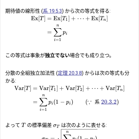
期待値の線形性 (
系 19.5.3
) から次の等式を得る:
Ex
[
]
=
Ex
[
]
+
⋯
+
Ex
[
]
T
T
T
1
n
n
∑
=
p
i
=
1
i
この等式は事象が
独立でない
場合でも成り立つ。
分散の全組独立加法性 (
定理 20.3.8
) からは次の等式も分
かる:
Var
[
]
=
Var
[
]
+
Var
[
]
+
⋯
+
Var
[
]
T
T
T
T
1
2
n
n
∑
∵
=
(
1
−
)
(
系
20.3.2
)
p
p
i
i
=
1
i
よって
の標準偏差
は次のように表せる:
T
σ
T
n
∑
=
(
1
−
)
σ
p
p