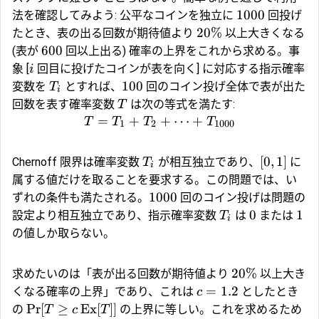
1000
法を確認してみよう: 公平なコインを独立に
回投げ
20%
たとき、表の出る回数が期待値より
以上大きくなる
600
(表が
回以上出る) 確率の上界をこれから求める。事
象 [
回目に投げたコインが表を向く] に対応する指示確率
i
100
変数を
とすれば、
回のコイン投げ全体で表が出た
T
i
回数を表す確率変数
は次の等式を満たす:
T
=
+
+
⋯
+
T
T
T
T
1
2
1000
[
0
,
1
]
Chernoff 限界は確率変数
が相互独立であり、
に
T
i
属する値だけを取ることを要求する。この問題では、い
1000
ずれの条件も満たされる。
回のコイン投げは問題の
0
1
設定より相互独立であり、指示確率変数
は
または
T
i
の値しか取らない。
20%
求めたいのは「表が出る回数が期待値より
以上大き
=
1.2
くなる確率の上界」であり、これは
としたとき
c
Pr
[
≥
Ex
[
]]
の
の上界に等しい。これを求めるため
T
c
T