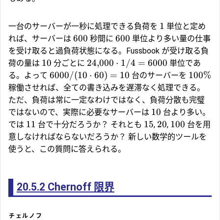
1
一台のサーバーが一秒に処理できる負荷を
単位と定め
600
600
れば、サーバーは
秒間に
単位より多い量の仕事
を受け取ると過負荷状態になる。Fussbook が受け取る負
10
24
,
000
⋅
1/4
=
6000
荷の量は
分ごとに
単位であ
6000/
(
10
⋅
60
)
=
10
100%
る。よって
台のサーバーを
稼働させれば、全ての書き込みを遅滞なく処理できる。
ただ、負荷は常に一定なわけではなく、負荷分散も完璧
10
ではないので、実際に必要なサーバーは
台より多い。
11
15
20
100
では
台で十分だろうか？ それとも
,
,
台を用
意しなければならないだろうか？ 新しい数学的ツールを
使うと、この質問に答えられる。
20.5.2
Chernoff 限界
チェルノフ