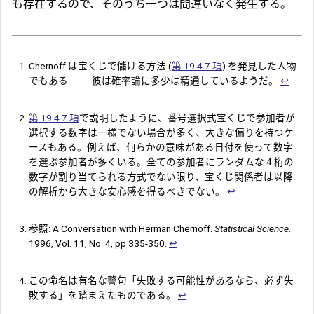
も存在するので、そのうち一つは間違いなく発生する。
Chernoff は宝くじで儲ける方法 (
第 19.4.7 項
) を発見した人物
でもある ── 彼は確率論に多少は精通しているようだ。
↩︎
第 19.4.7 項
で説明したように、番号選択式宝くじで参加者が
選択する数字は一様でない場合が多く、大きな偏りを持つケ
ースもある。例えば、何らかの意味がある日付を使って数字
4
を選ぶ参加者が多くいる。全ての参加者にランダムな
桁の
数字が割り当てられる方式でない限り、宝くじ関係者は以降
の解析から大きな安心感を得るべきでない。
↩︎
参照: A Conversation with Herman Chernoff.
Statistical Science
.
1996, Vol. 11, No. 4, pp 335-350.
↩︎
この命名は有名な警句「失敗する可能性があるなら、必ず失
敗する」を踏まえたものである。
↩︎