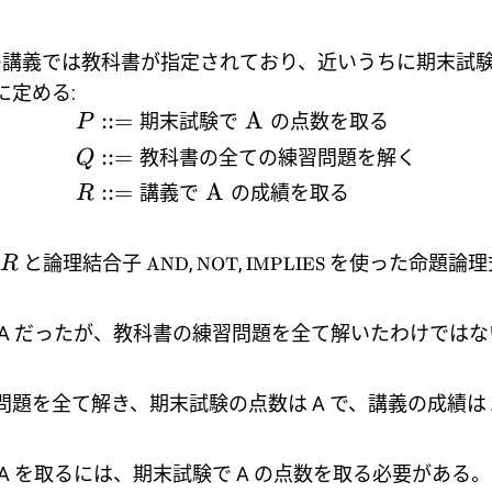
の講義では教科書が指定されており、近いうちに期末試
に定める:
::=
A
期末試験で
の点数を取る
P
::=
教科書の全ての練習問題を解く
Q
::=
A
講義で
の成績を取る
R
と論理結合子
,
,
を使った命題論理
R
AND
NOT
IMPLIES
 A だったが、教科書の練習問題を全て解いたわけではな
題を全て解き、期末試験の点数は A で、講義の成績は 
A を取るには、期末試験で A の点数を取る必要がある。