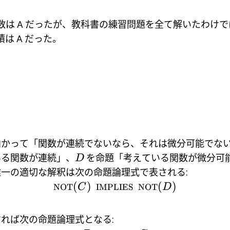
数は A だったが、教科書の練習問題を全て解いたわけ
は A だった。
向かって「関数が連続でないなら、それは微分可能でな
いる関数が連続」、
を命題「考えている関数が微分可
D
一の適切な解釈は次の命題論理式で表される:
(
)
(
)
NOT
C
IMPLIES
NOT
D
れば次の命題論理式となる: