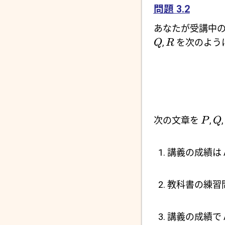
問題 3.2
あなたが受講中
,
を次のよう
Q
R
次の文章を
,
,
P
Q
講義の成績は
教科書の練習問
講義の成績で 