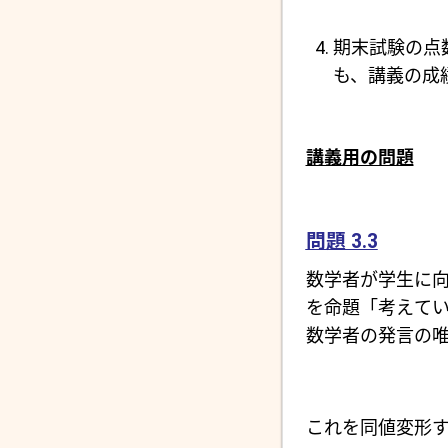
期末試験の点
も、講義の成績
講義用の問題
問題 3.3
数学者が学生に
を命題「考えて
数学者の発言の唯
これを同値変形す