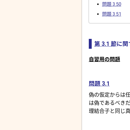
問題 3.50
問題 3.51
第 3.1 節
に関
自習用の問題
問題 3.1
偽の仮定からは
は偽であるべき
理結合子と同じ