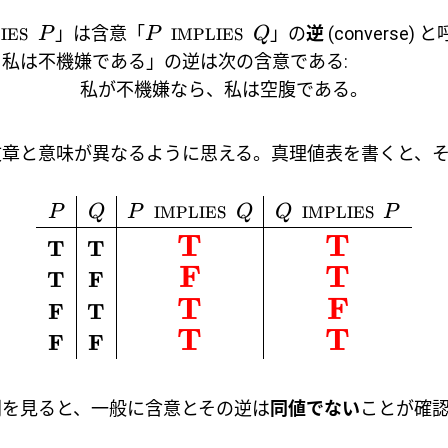
」は含意「
」の
逆
(converse
IES
P
P
IMPLIES
Q
私は不機嫌である」の逆は次の含意である:
私が不機嫌なら、私は空腹である。
文章と意味が異なるように思える。真理値表を書くと、
P
Q
P
IMPLIES
Q
Q
IMPLIES
P
(
T
T
T
T
F
T
T
F
T
F
F
T
T
T
F
F
列を見ると、一般に含意とその逆は
同値でない
ことが確