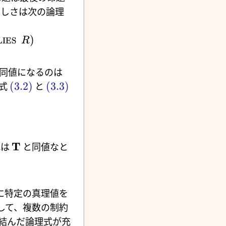
正しさは次の論理
)
LIES
R
同値になるのは
(3.2)
(3.3)
理式
と
T
式は
と同値なと
に特定の真理値を
して、複数の制約
結んだ論理式が充