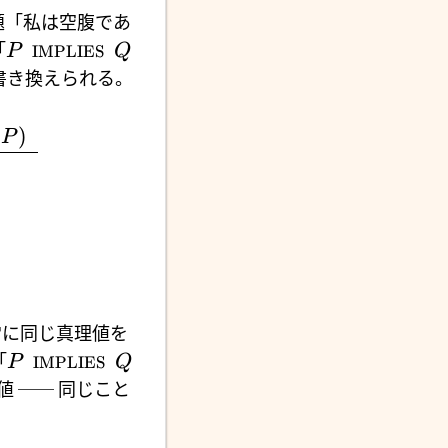
題「私は空腹であ
「
P
IMPLIES
Q
書き換えられる。
(
)
P
常に同じ真理値を
「
P
IMPLIES
Q
同値 ── 同じこと