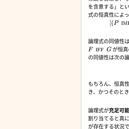
を含意する」と
式の恒真性によっ
[(
P
IM
論理式の同値性
が恒真
F
IFF
G
の同値性は次の論
もちろん、恒真
き、かつそのと
論理式が
充足可
割り当てると真に
が存在する状況