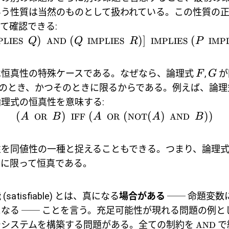
いう性質は当然のものとして扱われている。この性質の
て確認できる:
)
(
)]
(
PLIES
Q
AND
Q
IMPLIES
R
IMPLIES
P
IMP
は恒真性の特殊ケースである。なぜなら、論理式
,
が
F
G
のとき、かつそのときに限るからである。例えば、論
理式の恒真性を意味する:
(
)
(
(
(
)
))
A
OR
B
IFF
A
OR
NOT
A
AND
B
性を同値性の一種と捉えることもできる。つまり、論理
きに限って恒真である。
能
(satisfiable) とは、真になる
場合がある
── 命題変数
なる ── ことを言う。充足可能性が現れる問題の例と
でシステムを構築する問題がある。全ての制約を
で
AND