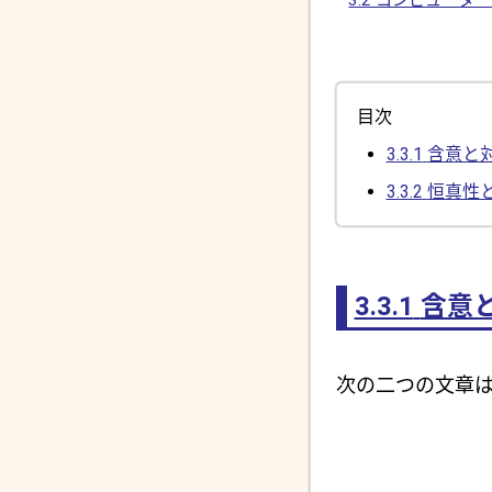
目次
3.3.1
含意と
3.3.2
恒真性
3.3.1
含意
次の二つの文章