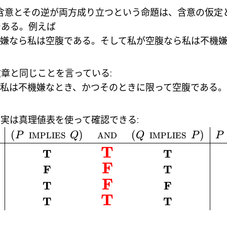
 含意とその逆が両方成り立つという命題は、含意の仮定
である。例えば
嫌なら私は空腹である。そして私が空腹なら私は不機
章と同じことを言っている:
私は不機嫌なとき、かつそのときに限って空腹である。
実は真理値表を使って確認できる:
(
)
(
)
P
IMPLIES
Q
AND
Q
IMPLIES
P
P
(
T
T
T
F
F
T
F
T
F
T
T
T