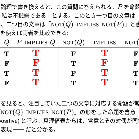
題論理で書き換えると、この質問に答えられる。
を命
P
「私は不機嫌である」とする。このとき一つ目の文章は
(
)
(
)
れ、二つ目の文章は「
」と
NOT
Q
IMPLIES
NOT
P
を使えば両者を比較できる:
(
)
Q
P
IMPLIES
Q
NOT
Q
IMPLIES
NOT
(
T
T
T
F
F
F
F
F
T
F
T
T
T
F
T
T
T
F
T
T
列を見ると、注目していた二つの文章に対応する命題が
(
)
(
)
「
」の形をした命題を含意
NOT
Q
IMPLIES
NOT
P
rapositive) と呼ぶ。真理値表からは、含意とその対偶が
表現 ── だと分かる。