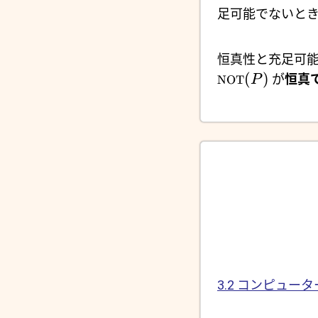
足可能でないとき
恒真性と充足可能
(
)
が
恒真
NOT
P