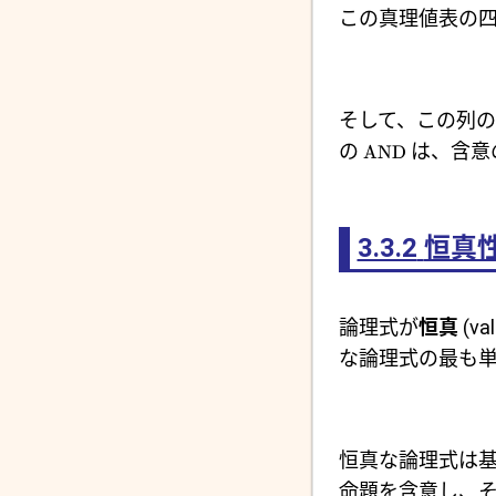
この真理値表の四
そして、この列
の
は、含意
AND
3.3.2
恒真
論理式が
恒真
(v
な論理式の最も単
恒真な論理式は
命題を含意し、