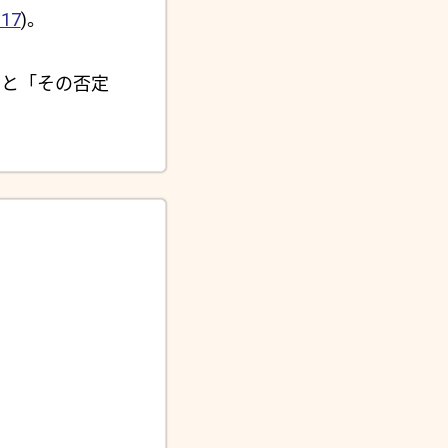
17
)。
と「その否定