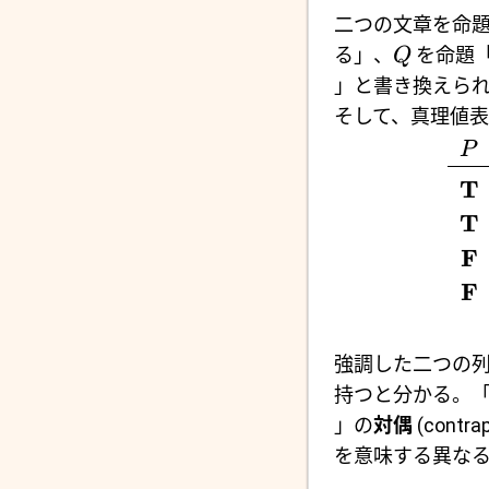
二つの文章を命
る」、
を命題
Q
」と書き換えら
そして、真理値表
P
T
T
F
F
強調した二つの
持つと分かる。
」の
対偶
(cont
を意味する異なる