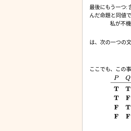
最後にもう一つ:
んだ命題と同値
私が不機
は、次の一つの文
ここでも、この事
P
Q
T
T
T
F
F
T
F
F