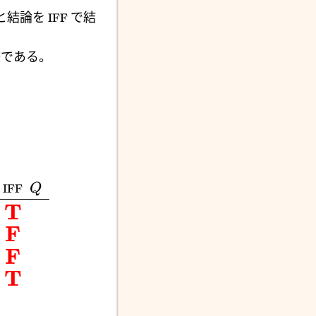
と結論を
で結
IFF
嫌である。
IFF
Q
T
F
F
T