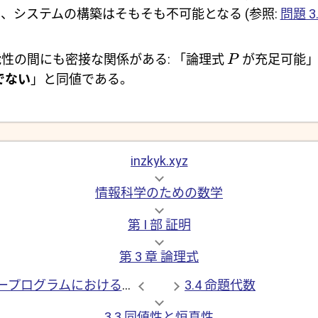
、システムの構築はそもそも不可能となる (参照:
問題 3.
性の間にも密接な関係がある: 「論理式
が充足可能」
P
でない
」と同値である。
inzkyk.xyz
情報科学のための数学
第 I 部 証明
第 3 章 論理式
3.2 コンピュータープログラムにおける命題論理
3.4 命題代数
3.3 同値性と恒真性