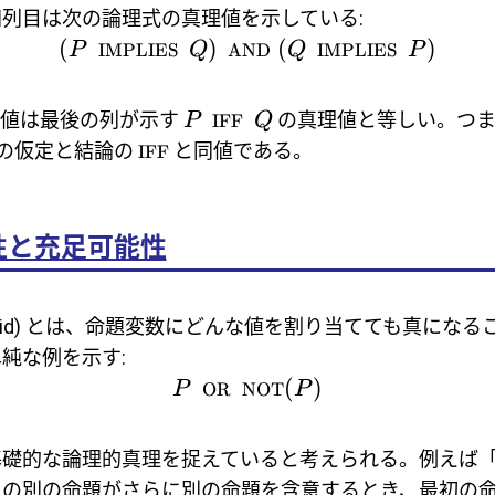
列目は次の論理式の真理値を示している:
(
)
(
)
P
IMPLIES
Q
AND
Q
IMPLIES
P
の値は最後の列が示す
の真理値と等しい。つま
P
IFF
Q
の仮定と結論の
と同値である。
IFF
性と充足可能性
alid) とは、命題変数にどんな値を割り当てても真にな
純な例を示す:
(
)
P
OR
NOT
P
基礎的な論理的真理を捉えていると考えられる。例えば
その別の命題がさらに別の命題を含意するとき、最初の