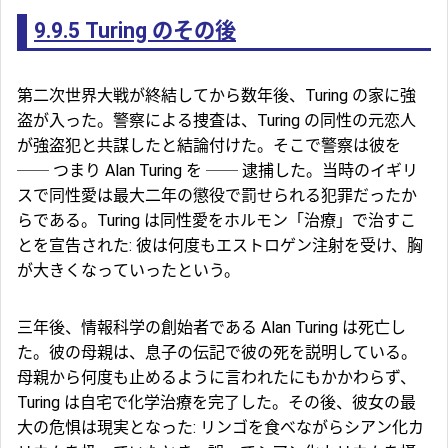
9.9.5
Turing のその後
第二次世界大戦が終結してから数年後、Turing の家に強
盗が入った。警察による捜査は、Turing の同性の元恋人
が強盗犯と共謀したと結論付けた。そこで警察は彼を
── つまり Alan Turing を ── 逮捕した。当時のイギリ
スで同性愛は最大二年の懲役で罰せられる犯罪だったか
らである。Turing は同性愛をホルモン「治療」で治すこ
とを宣告された: 彼は何度もエストロゲン注射を受け、胸
が大きくなっていったという。
三年後、情報科学の創始者である Alan Turing は死亡し
た。彼の母親は、息子の伝記で彼の死を説明している。
母親から何度も止めるように言われたにもかかわらず、
Turing は自宅で化学治療を完了した。その後、彼女の最
大の危惧は現実となった: リンゴを食べながらシアン化カ