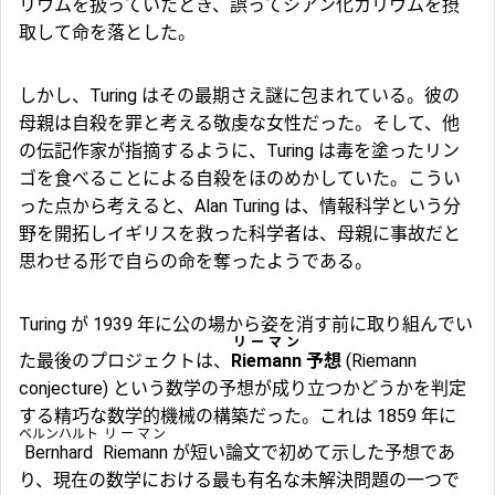
リウムを扱っていたとき、誤ってシアン化カリウムを摂
取して命を落とした。
しかし、Turing はその最期さえ謎に包まれている。彼の
母親は自殺を罪と考える敬虔な女性だった。そして、他
の伝記作家が指摘するように、Turing は毒を塗ったリン
ゴを食べることによる自殺をほのめかしていた。こうい
った点から考えると、Alan Turing は、情報科学という分
野を開拓しイギリスを救った科学者は、母親に事故だと
思わせる形で自らの命を奪ったようである。
Turing が 1939 年に公の場から姿を消す前に取り組んでい
リーマン
た最後のプロジェクトは、
Riemann
予想
(Riemann
conjecture) という数学の予想が成り立つかどうかを判定
する精巧な数学的機械の構築だった。これは 1859 年に
ベルンハルト
リーマン
Bernhard
Riemann
が短い論文で初めて示した予想であ
り、現在の数学における最も有名な未解決問題の一つで