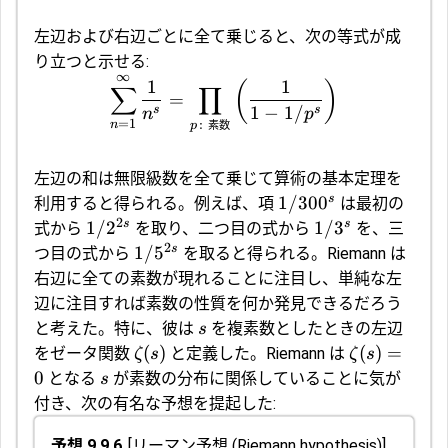
左辺および右辺ごとに全て乗じると、次の等式が成
り立つと示せる:
∞
1
1
(
)
∑
∏
=
1
−
1/
s
s
n
p
=
1
:
素数
n
p
左辺の和は無限級数を全て乗じて
算術の基本定理
を
s
1/30
0
利用すると得られる。例えば、項
は最初の
2
s
s
1/
2
1/
3
式から
を取り、二つ目の式から
を、三
2
s
1/
5
つ目の式から
を取ると得られる。Riemann は
右辺に全ての素数が現れることに注目し、単純な左
辺に注目すれば素数の性質を何か発見できるだろう
と考えた。特に、彼は
を複素数としたときの左辺
s
(
)
(
)
=
をゼータ関数
と定義した。Riemann は
ζ
s
ζ
s
0
となる
が素数の分布に関係していることに気が
s
付き、次の有名な予想を提起した:
予想 9.9.6
[
リーマン予想
(Riemann hypothesis)]