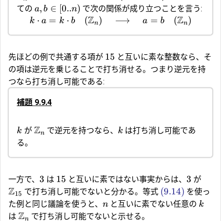
,
∈
[
0..
)
ての
で次の関係が成り立つことを言う:
a
b
n
Z
Z
⋅
=
⋅
(
)
⟶
=
(
)
k
a
k
b
a
b
n
n
15
先ほどの例で共通する項が
と互いに素な整数なら、そ
の項は逆元を乗じることで打ち消せる。つまり逆元を持
つなら打ち消し可能である:
補題 9.9.4
Z
が
で逆元を持つなら、
は打ち消し可能であ
k
k
n
る。
3
15
3
一方で、
は
と互いに素ではない事実からは、
が
Z
(9.14)
で打ち消し可能でないと分かる。等式
を使っ
15
た例と同じ議論を使うと、
と互いに素でない任意の
n
k
Z
は
で打ち消し可能でないと示せる。
n