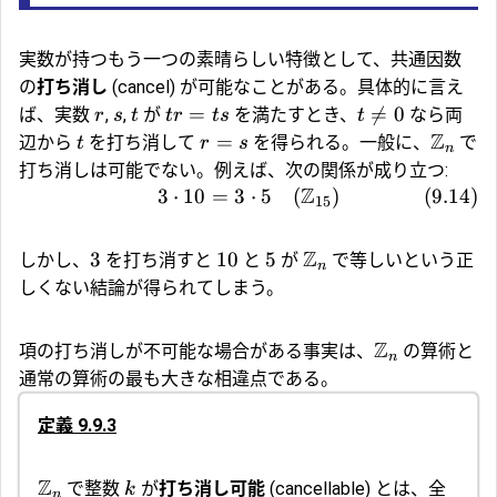
実数が持つもう一つの素晴らしい特徴として、共通因数
の
打ち消し
(cancel) が可能なことがある。具体的に言え
=

=
0
ば、実数
,
,
が
を満たすとき、
なら両
r
s
t
t
r
t
s
t
Z
=
辺から
を打ち消して
を得られる。一般に、
で
t
r
s
n
打ち消しは可能でない。例えば、次の関係が成り立つ:
Z
3
⋅
10
=
3
⋅
5
(
)
(
9.14
)
15
Z
3
10
5
しかし、
を打ち消すと
と
が
で等しいという正
n
しくない結論が得られてしまう。
Z
項の打ち消しが不可能な場合がある事実は、
の算術と
n
通常の算術の最も大きな相違点である。
定義 9.9.3
Z
で整数
が
打ち消し可能
(cancellable) とは、全
k
n