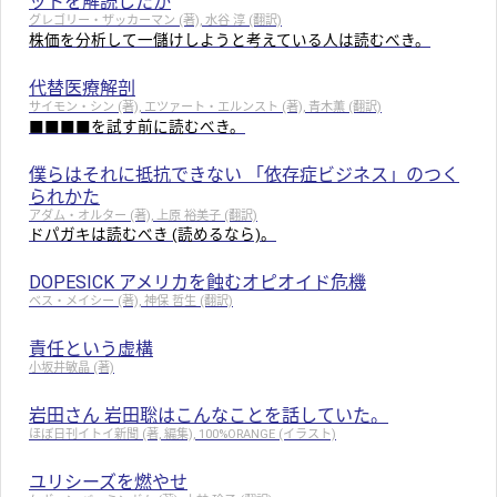
ットを解読したか
グレゴリー・ザッカーマン (著), 水谷 淳 (翻訳)
株価を分析して一儲けしようと考えている人は読むべき。
代替医療解剖
サイモン・シン (著), エツァート・エルンスト (著), 青木薫 (翻訳)
■■■■を試す前に読むべき。
僕らはそれに抵抗できない 「依存症ビジネス」のつく
られかた
アダム・オルター (著), 上原 裕美子 (翻訳)
ドパガキは読むべき (読めるなら)。
DOPESICK アメリカを蝕むオピオイド危機
ベス・メイシー (著), 神保 哲生 (翻訳)
責任という虚構
小坂井敏晶 (著)
岩田さん 岩田聡はこんなことを話していた。
ほぼ日刊イトイ新聞 (著, 編集), 100%ORANGE (イラスト)
ユリシーズを燃やせ