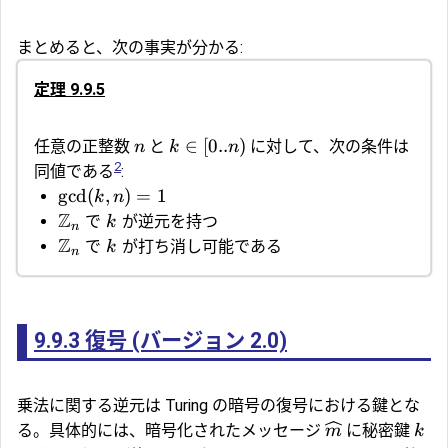
まとめると、次の事実が分かる:
定理 9.9.5
∈
[
0..
)
任意の正整数
と
に対して、次の条件は
n
k
n
2
同値である
:
gcd
(
,
)
=
1
k
n
Z
で
が逆元を持つ
k
n
Z
で
が打ち消し可能である
k
n
9.9.3
復号 (バージョン 2.0)
乗法に関する逆元は
Turing の暗号
の復号における鍵とな
る。具体的には、暗号化されたメッセージ
に秘密鍵
m
k
l