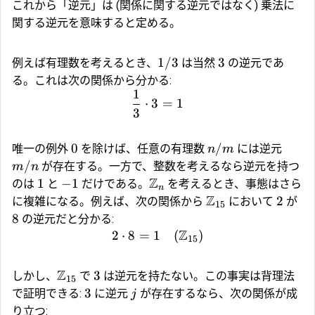
これから「逆元」は (関係に関する逆元ではなく) 乗法に
関する逆元を意味すると定める。
1/3
3
例えば有理数を考えるとき、
は当然
の逆元であ
る。これは次の関係から分かる:
1
⋅
3
=
1
3
0
/
唯一の例外
を除けば、任意の有理数
には逆元
n
m
/
が存在する。一方で、整数を考えるなら逆元を持つ
m
n
Z
1
−
1
のは
と
だけである。
を考えるとき、事態はさら
n
Z
2
に複雑になる。例えば、次の関係から
において
が
15
8
の逆元だと分かる:
Z
2
⋅
8
=
1
(
)
15
Z
3
しかし、
で
は逆元を持たない。この事実は背理法
15
3
で証明できる:
に逆元
が存在するなら、次の関係が成
j
り立つ: