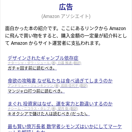
広告
(Amazon アソシエイト)
面白かった本の紹介です。ここにあるリンクから Amazon
に飛んで買い物をすると、購入金額の一定量が紹介料とし
て Amazon からサイト運営者に支払われます。
デザインされたギャンブル依存症
ナターシャ・ダウ・シュール (著), 日暮 雅通 (翻訳)
ガチャ回す前に読むべき。
食欲の攻略書 なぜ私たちは食べ過ぎてしまうのか
アンドリュー・ジェンキンソン (著), 岩田 佳代子 (翻訳)
マンジャロ打つ前に読むべき。
まぐれ 投資家はなぜ、運を実力と勘違いするのか
ナシーム・ニコラス・タレブ (著), 望月 衛 (翻訳)
キオクシアで儲けた人は読むべき (だった)。
最も賢い億万長者 数学者シモンズはいかにしてマーケ