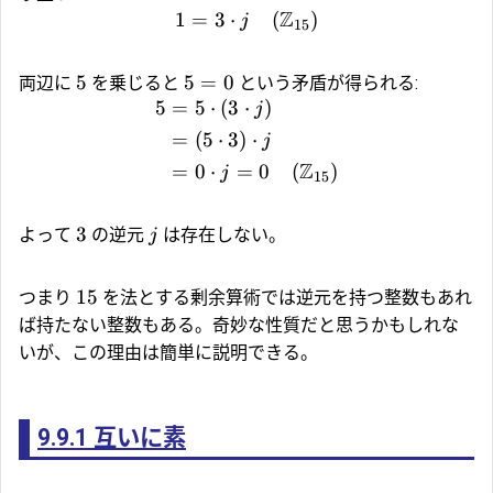
Z
1
=
3
⋅
(
)
j
15
5
5
=
0
両辺に
を乗じると
という矛盾が得られる:
5
=
5
⋅
(
3
⋅
)
j
=
(
5
⋅
3
)
⋅
j
Z
=
0
⋅
=
0
(
)
j
15
3
よって
の逆元
は存在しない。
j
15
つまり
を法とする剰余算術では逆元を持つ整数もあれ
ば持たない整数もある。奇妙な性質だと思うかもしれな
いが、この理由は簡単に説明できる。
9.9.1
互いに素