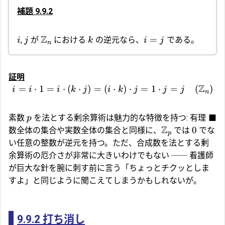
補題 9.9.2
Z
=
,
が
における
の逆元なら、
である。
i
j
k
i
j
n
証明
Z
=
⋅
1
=
⋅
(
⋅
)
=
(
⋅
)
⋅
=
1
⋅
=
(
)
i
i
i
k
j
i
k
j
j
j
n
素数
を法とする剰余算術は魅力的な特徴を持つ: 有理
■
p
Z
0
数全体の集合や実数全体の集合と同様に、
では
でな
p
い任意の整数が逆元を持つ。ただ、合成数を法とする剰
余算術の厄介さが非常に大きいわけでもない ── 看護師
が巨大な針を腕に刺す前に言う「ちょっとチクッとしま
すよ」と同じように聞こえてしまうかもしれないが。
9.9.2
打ち消し