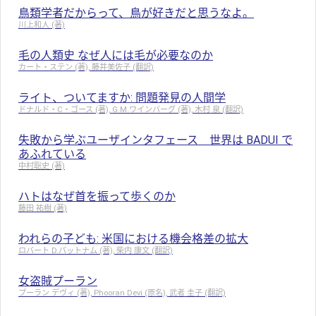
鳥類学者だからって、鳥が好きだと思うなよ。
川上和人 (著)
毛の人類史 なぜ人には毛が必要なのか
カート・ステン (著), 藤井美佐子 (翻訳)
ライト、ついてますか: 問題発見の人間学
ドナルド・C・ゴース (著), G.M.ワインバーグ (著), 木村 泉 (翻訳)
失敗から学ぶユーザインタフェース 世界は BADUI で
あふれている
中村聡史 (著)
ハトはなぜ首を振って歩くのか
藤田 祐樹 (著)
われらの子ども: 米国における機会格差の拡大
ロバート D.パットナム (著), 柴内 康文 (翻訳)
女盗賊プーラン
プーラン デヴィ (著), Phooran Devi (原名), 武者 圭子 (翻訳)