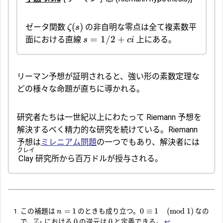
(
)
ゼータ関数
の非自明な零点は全て複素数平
ζ
s
=
1/2
+
面における直線
上にある。
s
c
i
リーマン予想が証明されると、強い形の
素数定理
な
どの様々な命題が直ちに導かれる。
研究者たちは一世紀以上にわたって Riemann 予想を
解決するべく精力的な研究を続けている。Riemann
予想は
ミレニアム問題
の一つでもあり、解決者には
クレイ
Clay
研究所
から百万ドルが授与される。
=
1
0
≡
1
(
mod
1
)
この補題は
のときも成り立つ。
なの
n
Z
0
0
で、
における
の逆元は
と定義できる。
↩︎