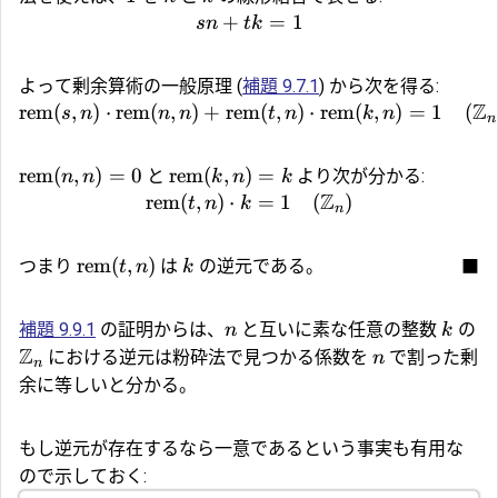
+
=
1
s
n
t
k
よって剰余算術の一般原理 (
補題 9.7.1
) から次を得る:
Z
rem
(
,
)
⋅
rem
(
,
)
+
rem
(
,
)
⋅
rem
(
,
)
=
1
(
s
n
n
n
t
n
k
n
n
rem
(
,
)
=
0
rem
(
,
)
=
と
より次が分かる:
n
n
k
n
k
Z
rem
(
,
)
⋅
=
1
(
)
t
n
k
n
rem
(
,
)
つまり
は
の逆元である。
■
t
n
k
補題 9.9.1
の証明からは、
と互いに素な任意の整数
の
n
k
Z
における逆元は粉砕法で見つかる係数を
で割った剰
n
n
余に等しいと分かる。
もし逆元が存在するなら一意であるという事実も有用な
ので示しておく: