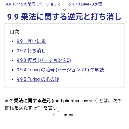
9.8 Turing の暗号 (バージョン 2.0)
9.10 Euler の定理
9.9 乗法に関する逆元と打ち消し
目次
9.9.1
互いに素
9.9.2
打ち消し
9.9.3
復号 (バージョン 2.0)
9.9.4
Turing の暗号 (バージョン 2.0) の解読
9.9.5
Turing のその後
の
乗法に関する
逆元
(multiplicative inverse) とは、次の
x
−
1
関係を満たす
を言う:
x
−
1
⋅
=
1
x
x