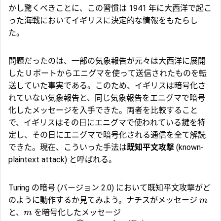
かし驚くべきことに、この習慣は 1941 年に大西洋で起こ
った海戦においてイギリスに決定的な情報をもたらし
た。
問題だったのは、一部の気象報告が元々は大西洋に展開
した U ボートからエニグマを使って送信されたものを転
送していた事実である。このため、イギリスは暗号化さ
れていない気象報告と、同じ気象報告をエニグマで暗号
化したメッセージを入手できた。両者を比較すること
で、イギリスはその日にエニグマで使われている鍵を特
定し、その日にエニグマで暗号化される通信を全て解読
できた。現在、こういった手法は
既知平文攻撃
(known-
plaintext attack) と呼ばれる。
Turing の暗号 (バージョン 2.0) において既知平文攻撃がど
のように動作するか見てみよう。ナチスがメッセージ
m
と、
を暗号化したメッセージ
m