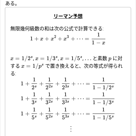
ある。
リーマン予想
無限幾何級数の和は次の公式で計算できる:
1
2
3
1
+
+
+
+
⋯
=
x
x
x
1
−
x
s
s
s
=
1/
2
=
1/
3
=
1/
5
…
,
,
,
と素数
に対
x
x
x
p
s
=
1/
する
で置き換えると、次の等式が得られ
x
p
る:
1
1
1
1
1
+
+
+
+
⋯
=
2
3
2
2
2
1
−
1/
2
s
s
s
s
1
1
1
1
+
⋯
=
1
+
+
+
2
3
1
−
1/
3
3
3
3
s
s
s
s
1
1
1
1
+
⋯
=
1
+
+
+
2
3
1
−
1/
5
5
5
5
s
s
s
s
⋮