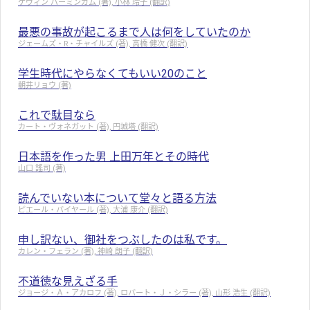
ケヴィン バーミンガム (著), 小林 玲子 (翻訳)
最悪の事故が起こるまで人は何をしていたのか
ジェームズ・R・チャイルズ (著), 高橋 健次 (翻訳)
学生時代にやらなくてもいい20のこと
朝井リョウ (著)
これで駄目なら
カート・ヴォネガット (著), 円城塔 (翻訳)
日本語を作った男 上田万年とその時代
山口 謠司 (著)
読んでいない本について堂々と語る方法
ピエール・バイヤール (著), 大浦 康介 (翻訳)
申し訳ない、御社をつぶしたのは私です。
カレン・フェラン (著), 神崎 朗子 (翻訳)
不道徳な見えざる手
ジョージ・Ａ・アカロフ (著), ロバート・Ｊ・シラー (著), 山形 浩生 (翻訳)