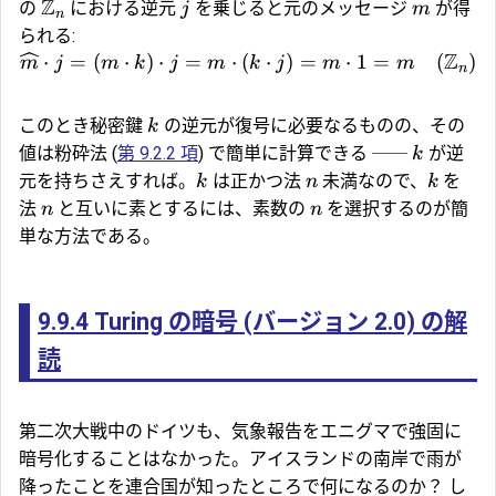
Z
の
における逆元
を乗じると元のメッセージ
が得
j
m
n
られる:
Z
⋅
=
(
⋅
)
⋅
=
⋅
(
⋅
)
=
⋅
1
=
(
)
m
j
m
k
j
m
k
j
m
m
l
n
このとき秘密鍵
の逆元が復号に必要なるものの、その
k
値は粉砕法 (
第 9.2.2 項
) で簡単に計算できる ──
が逆
k
元を持ちさえすれば。
は正かつ法
未満なので、
を
k
n
k
法
と互いに素とするには、素数の
を選択するのが簡
n
n
単な方法である。
9.9.4
Turing の暗号 (バージョン 2.0) の解
読
第二次大戦中のドイツも、気象報告をエニグマで強固に
暗号化することはなかった。アイスランドの南岸で雨が
降ったことを連合国が知ったところで何になるのか？ し