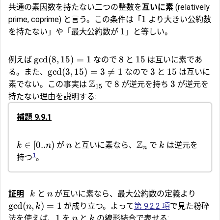
共通の素因数を持たない二つの整数を
互いに素
(relatively
1
prime, coprime) と言う。この条件は「
より大きい公約数
1
を持たない」や「最大公約数が
」と等しい。
gcd
(
8
,
15
)
=
1
8
15
例えば
なので
と
は互いに素であ
gcd
(
3
,
15
)
=
3

=
1
3
15
る。また、
なので
と
は互いに
Z
8
3
素でない。この事実は
で
が逆元を持ち
が逆元を
15
持たない理由を説明する:
補題 9.9.1
Z
∈
[
0..
)
が
と互いに素なら、
で
は逆元を
k
n
n
k
n
1
持つ
。
証明
と
が互いに素なら、最大公約数の定義より
k
n
gcd
(
,
)
=
1
が成り立つ。よって
第 9.2.2 項
で見た
粉砕
n
k
1
法
を使えば、
を
と
の線形結合で表せる:
n
k