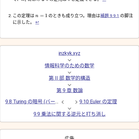
1
=
1
この定理は
のときも成り立つ。理由は
補題 9.9.1
の脚注
n
に示した。
↩︎
inzkyk.xyz
情報科学のための数学
第 II 部 数学的構造
第 9 章 数論
9.8 Turing の暗号 (バージョン 2.0)
9.10 Euler の定理
9.9 乗法に関する逆元と打ち消し
広告