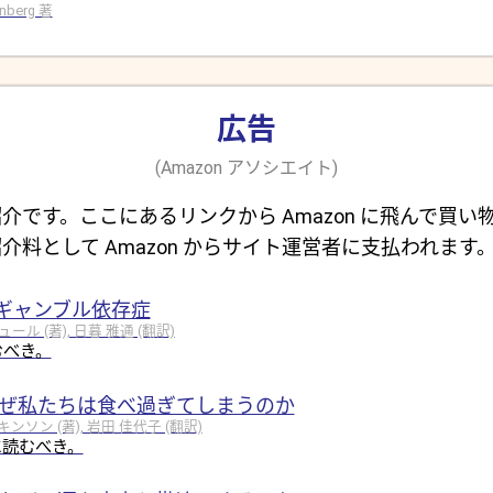
rinberg 著
広告
(Amazon アソシエイト)
介です。ここにあるリンクから Amazon に飛んで買い
介料として Amazon からサイト運営者に支払われます
ギャンブル依存症
 (著), 日暮 雅通 (翻訳)
むべき。
なぜ私たちは食べ過ぎてしまうのか
ソン (著), 岩田 佳代子 (翻訳)
に読むべき。