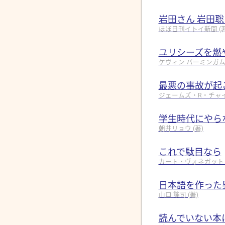
岩田さん 岩田
ほぼ日刊イトイ新聞 (著, 
ユリシーズを燃
ケヴィン バーミンガム (著
最悪の事故が起
ジェームズ・R・チャイルズ
学生時代にやら
朝井リョウ (著)
これで駄目なら
カート・ヴォネガット (著
日本語を作った
山口 謠司 (著)
読んでいない本