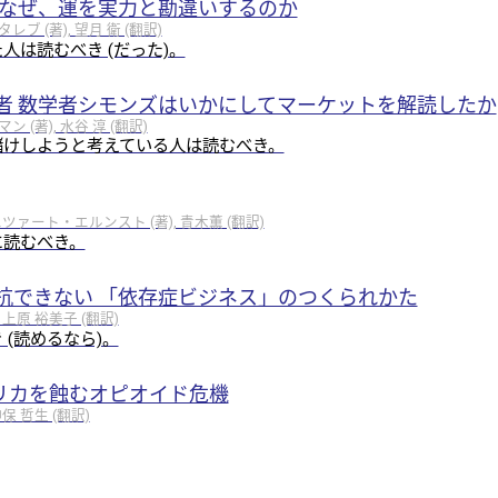
はなぜ、運を実力と勘違いするのか
 (著), 望月 衛 (翻訳)
人は読むべき (だった)。
者 数学者シモンズはいかにしてマーケットを解読したか
(著), 水谷 淳 (翻訳)
儲けしようと考えている人は読むべき。
エツァート・エルンスト (著), 青木薫 (翻訳)
に読むべき。
抗できない 「依存症ビジネス」のつくられかた
 上原 裕美子 (翻訳)
 (読めるなら)。
アメリカを蝕むオピオイド危機
保 哲生 (翻訳)