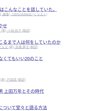
聡はこんなことを話していた。
編集), 100%ORANGE (イラスト)
やせ
), 小林 玲子 (翻訳)
こるまで人は何をしていたのか
 (著), 高橋 健次 (翻訳)
なくてもいい20のこと
), 円城塔 (翻訳)
男 上田万年とその時代
について堂々と語る方法