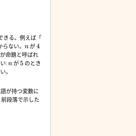
解できる。例えば「
4
からない。
が
n
が命題と呼ばれ
5
い:
が
のとき
n
ない。
述語が持つ変数に
、前段落で示した