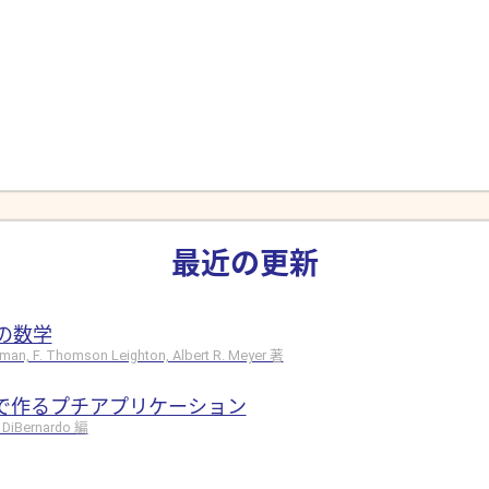
最近の更新
の数学
hman, F. Thomson Leighton, Albert R. Meyer 著
ドで作るプチアプリケーション
 DiBernardo 編