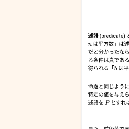
述語
(predi
は平方数」は述
n
だと分かったな
る条件は真である
5
得られる「
は平
命題と同じよう
特定の値を与え
述語を
とすれ
P