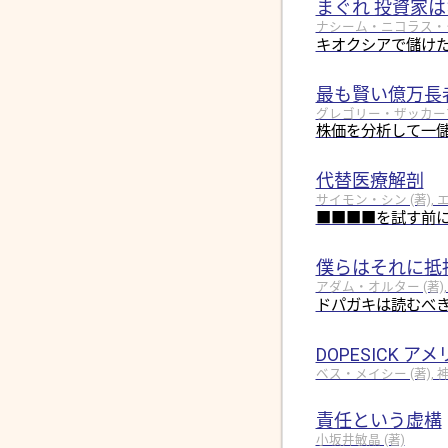
まぐれ 投資家
ナシーム・ニコラス・タレブ
キオクシアで儲けた
最も賢い億万長
グレゴリー・ザッカーマン 
株価を分析して一
代替医療解剖
サイモン・シン (著), 
■■■■を試す前
僕らはそれに抵
アダム・オルター (著),
ドパガキは読むべき
DOPESICK 
ベス・メイシー (著), 神
責任という虚構
小坂井敏晶 (著)