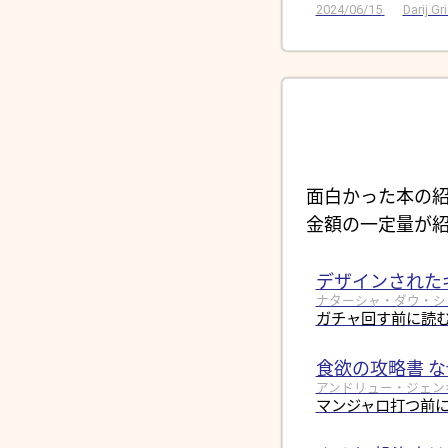
2024/06/15
Darij G
面白かった本の紹
金額の一定量が紹
デザインされた
ナターシャ・ダウ・シュール
ガチャ回す前に読
食欲の攻略書 
アンドリュー・ジェンキン
マンジャロ打つ前