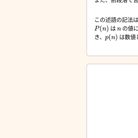
また、前段落で
この述語の記法
(
)
は
の値に
P
n
n
(
)
き、
は数値
p
n