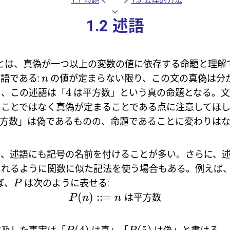
1.2 述語
cate) とは、真偽が一つ以上の変数の値に依存する命題と理
語である:
の値が定まらない限り、この文の真偽は分
n
4
ら、この述語は「
は平方数」という真の命題となる。文
ことではなく真偽が定まることである点に注意してほし
方数」は偽であるものの、命題であることに変わりは
に、述語にも記号の名前を付けることが多い。さらに、
られるように関数に似た記法を使う場合もある。例えば
ば、
は次のように表せる:
P
(
)
::=
は平方数
P
n
n