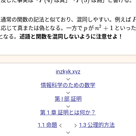
(
4
)
(
5
)
言及した事実は「
は真」「
は偽」と書ける。
P
P
は通常の関数の記法と似ており、混同しやすい。例えば
2
+
1
応じて真または偽となる。一方で
が
といった
p
n
となる。
述語と関数を混同しないように注意せよ！
inzkyk.xyz
情報科学のための数学
第 I 部 証明
第 1 章 証明とは何か？
1.1 命題
1.3 公理的方法